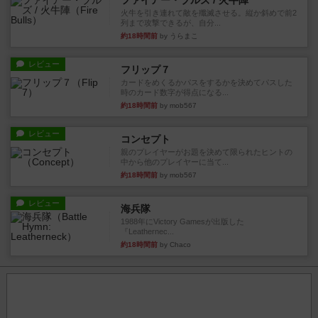
ファイアー・ブルズ / 火牛陣
火牛を引き連れて敵を殲滅させる。縦か斜めで前2
列まで攻撃できるが、自分...
約18時間前
by うらまこ
レビュー
フリップ７
カードをめくるかパスをするかを決めてパスした
時のカード数字が得点になる...
約18時間前
by mob567
レビュー
コンセプト
親のプレイヤーがお題を決めて限られたヒントの
中から他のプレイヤーに当て...
約18時間前
by mob567
レビュー
海兵隊
1988年にVictory Gamesが出版した
『Leathernec...
約18時間前
by Chaco