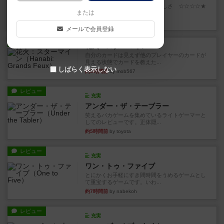
世界に浸れる度 ☆☆☆☆★楽しさ ☆☆☆☆★
または
タイパ ☆☆☆☆☆マンハッ...
約1時間前
by DKnewyork
メールで会員登録
レビュー
花火：スターマイン
自分のカードは見えず他のプレイヤーのカードが
見える状態でカードを教えた...
しばらく表示しない
約3時間前
by mob567
レビュー
充実
アンダー・ザ・テーブラー
笑えるバカゲームを集めているライトゲーマーと
してのレビューです。正体隠...
約5時間前
by toyota
レビュー
充実
ワン・トゥ・ファイブ
とにかくお手軽にすき間時間をうめるゲームとし
て重宝するゲームです。いわ...
約7時間前
by nabekoh
レビュー
充実