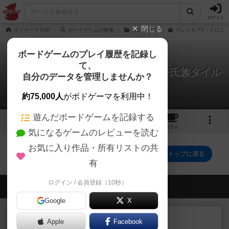
ログイン
閉じる
ボドゲーマTOP
ボードゲームの検索
グレンモア
グレンモアⅡ：クロニク
ボードゲームのプレイ履歴を記録し
て、
グレンモアⅡ：クロニクルズ プロモ氏族タイル
自分のデータを管理しませんか？
0件の戦略やコツ
約75,000人
がボドゲーマを利用中！
遊んだボードゲームを記録する
2
トップ
画像
動画
レビュー
カフェ
気になるゲームのレビューを読む
お気に入り作品・所有リストの共
グレンモアⅡ：クロニクルズ プロモ氏族タイルのトップに戻る
有
ログイン / 会員登録（10秒）
会員の新しい投稿
Google
X
レビュー
画像付き
充実
Apple
Facebook
フラットアイアン