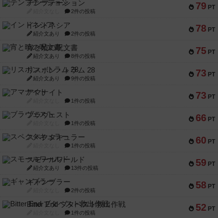
テンプテーション
79
PT
紹介文なし
2件の投稿
インドネシア
78
PT
紹介文あり
2件の投稿
宵と暁の呪文書
75
PT
紹介文あり
8件の投稿
リスボン・トラム 28
73
PT
紹介文あり
9件の投稿
アマナイト
73
PT
紹介文なし
1件の投稿
ブラヴェスト
66
PT
紹介文なし
1件の投稿
スペクタキュラー
60
PT
紹介文なし
1件の投稿
スモールワールド
59
PT
紹介文あり
13件の投稿
ギャンブラー
58
PT
紹介文なし
2件の投稿
Bitter End ブタペスト救出作戦
52
PT
紹介文なし
1件の投稿