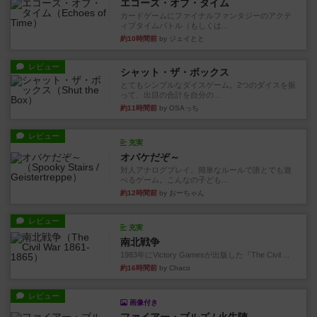
エコーズ・オブ・タイム
カードゲームにファイナルファンタジーのアクテ
ィブタイムバトル（もしくは...
約10時間前
by ジェイとと
レビュー
シャット・ザ・ボックス
とてもシンプルなダイスゲーム。2つのダイスを振
って、出目の合計を自分の...
約11時間前
by OSAっち
レビュー
充実
オバケだぞ～
対人アナログプレイ。簡単なルールで誰とでも遊
べるゲーム。こんなの子ども...
約12時間前
by おーちゃん
レビュー
充実
南北戦争
1983年にVictory Gamesが出版した『The Civil ...
約16時間前
by Chaco
レビュー
画像付き