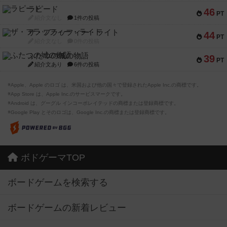
ラピード
46
PT
紹介文なし
1件の投稿
ザ・フラッフィー・ライト
44
PT
紹介文なし
0件の投稿
ふたつの城の物語
39
PT
紹介文あり
6件の投稿
※Apple、Apple のロゴ は、米国および他の国々で登録されたApple Inc.の商標です。
※App Store は、Apple Inc.のサービスマークです。
※Android は、グーグル インコーポレイテッドの商標または登録商標です。
※Google Play とそのロゴは、Google Inc.の商標または登録商標です。
ボドゲーマTOP
ボードゲームを検索する
ボードゲームの新着レビュー