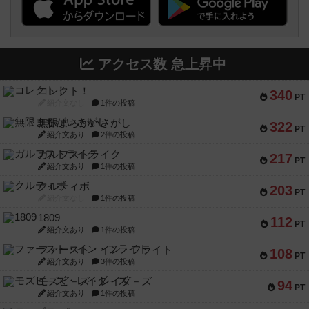
アクセス数 急上昇中
コレクト！
340
PT
紹介文なし
1件の投稿
無限まちがいさがし
322
PT
紹介文あり
2件の投稿
ガルフストライク
217
PT
紹介文あり
1件の投稿
クルティボ
203
PT
紹介文なし
1件の投稿
1809
112
PT
紹介文あり
1件の投稿
ファースト・イン・フライト
108
PT
紹介文あり
3件の投稿
モズビ－ズ・レイダ－ズ
94
PT
紹介文あり
1件の投稿