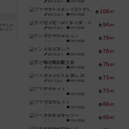
紹介文あり
1件の投稿
ファースト・イン・フライト
108
PT
紹介文あり
3件の投稿
モズビ－ズ・レイダ－ズ
94
です!しか
PT
紹介文あり
1件の投稿
飼ってい
テンプテーション
79
PT
紹介文なし
2件の投稿
インドネシア
78
PT
紹介文あり
2件の投稿
宵と暁の呪文書
75
PT
紹介文あり
8件の投稿
リスボン・トラム 28
73
PT
紹介文あり
9件の投稿
アマナイト
73
PT
紹介文なし
1件の投稿
ブラヴェスト
66
PT
紹介文なし
1件の投稿
スペクタキュラー
60
PT
紹介文なし
1件の投稿
スモールワールド