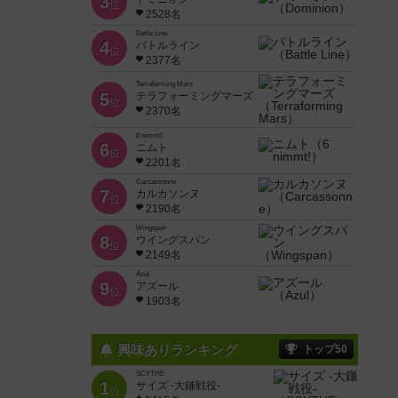
3
位
2528名
Battle Line
4
バトルライン
位
2377名
Terraforming Mars
5
テラフォーミングマーズ
位
2370名
6 nimmt!
6
ニムト
位
2201名
Carcassonne
7
カルカソンヌ
位
2190名
Wingspan
8
ウイングスパン
位
2149名
Azul
9
アズール
位
1903名
興味ありランキング
トップ50
SCYTHE
1
サイズ -大鎌戦役-
位