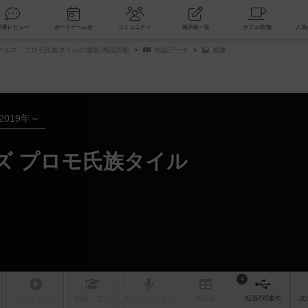
索
新着レビュー
ボードゲーム会
コミュニティ
掲示板一覧
クルズ プロモ氏族タイルの通販/商品詳細
作品データ
画像
2019年～
ズ プロモ氏族タイル
4
リプレイ
日記
戦略
・コツ
ルール
/インスト
掲示板
拡張/関連
作
次