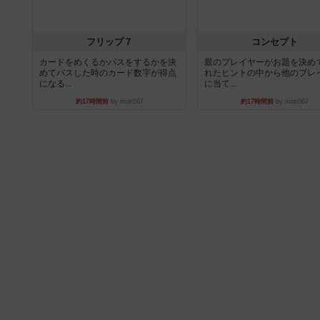
フリップ７
コンセプト
カードをめくるかパスをするかを決
親のプレイヤーがお題を決め
めてパスした時のカード数字が得点
れたヒントの中から他のプレ
になる...
に当て...
約17時間前
by mob567
約17時間前
by mob567