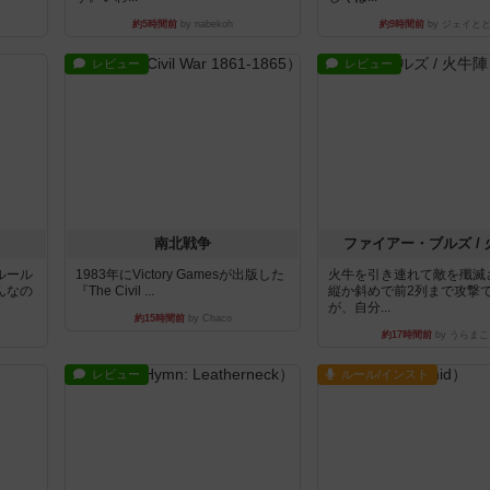
約5時間前
by nabekoh
約9時間前
by ジェイと
レビュー
レビュー
南北戦争
ファイアー・ブルズ /
ルール
1983年にVictory Gamesが出版した
火牛を引き連れて敵を殲滅
んなの
『The Civil ...
縦か斜めで前2列まで攻撃
が、自分...
約15時間前
by Chaco
約17時間前
by うらまこ
レビュー
ルール/インスト