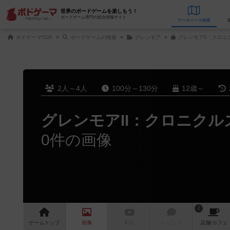
世界のボードゲームを楽しもう！
ボードゲーム専門の総合情報サイト
データベース
検
ボドゲーマTOP
ボードゲームの検索
グレンモア
グレンモアⅡ：クロニ
2人～4人
100分～130分
12歳～
グレンモアⅡ：クロニクル
0件の画像
2
ゲーム
トップ
画像
動画
レビュー
店舗/
カフェ