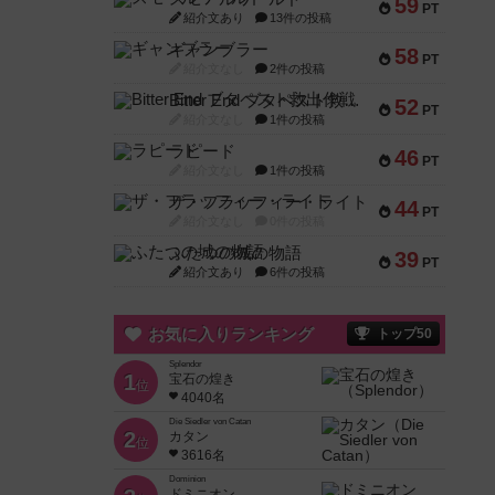
59
PT
紹介文あり
13件の投稿
ギャンブラー
58
PT
紹介文なし
2件の投稿
Bitter End ブタペスト救出作戦
52
PT
紹介文なし
1件の投稿
ラピード
46
PT
紹介文なし
1件の投稿
ザ・フラッフィー・ライト
44
PT
紹介文なし
0件の投稿
ふたつの城の物語
39
PT
紹介文あり
6件の投稿
お気に入りランキング
トップ50
Splendor
1
宝石の煌き
位
4040名
Die Siedler von Catan
2
カタン
位
3616名
Dominion
ドミニオン