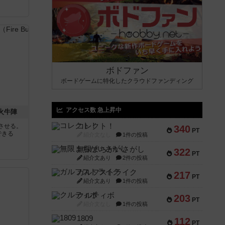
と
ボドファン
ボードゲームに特化したクラウドファンディング
アクセス数 急上昇中
 火牛陣
コレクト！
させる。
340
PT
できる
紹介文なし
1件の投稿
無限まちがいさがし
322
PT
紹介文あり
2件の投稿
ガルフストライク
217
PT
紹介文あり
1件の投稿
クルティボ
203
PT
紹介文なし
1件の投稿
1809
112
PT