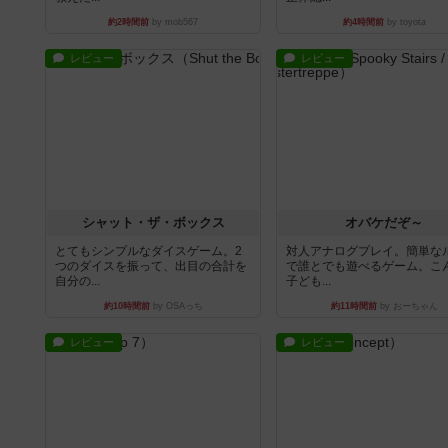
約2時間前
by mob567
約4時間前
by toyota
レビュー
レビュー
シャット・ザ・ボックス
オバケだぞ～
とてもシンプルなダイスゲーム。2
対人アナログプレイ。簡単な
つのダイスを振って、出目の合計を
で誰とでも遊べるゲーム。こ
自分の...
子ども...
約10時間前
by OSAっち
約11時間前
by おーちゃん
レビュー
レビュー