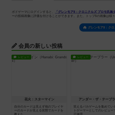
ボドゲーマにログインすると、
「グレンモアⅡ：クロニクルズ プロモ氏族タイル（Glen
ーの投稿画像に評価を付けることができます。また、トップ6の画像は様
グレンモアⅡ：クロ
会員の新しい投稿
レビュー
レビュー
花火：スターマイン
アンダー・ザ・テーブ
自分のカードは見えず他のプレイヤ
笑えるバカゲームを集めてい
ーのカードが見える状態でカードを
トゲーマーとしてのレビュー
教えた...
正体隠...