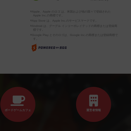
※Apple、Apple のロゴ は、米国および他の国々で登録された
Apple Inc.の商標です。
※App Store は、Apple Inc.のサービスマークです。
※Android は、グーグル インコーポレイテッドの商標または登録商
標です。
※Google Play とそのロゴは、Google Inc.の商標または登録商標で
す。
ボードゲームカフェ
運営者情報