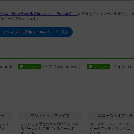
 More II: Chronicles – Promo 2）」
の画像をアップロード出来たり、
々なページで表示されます。
ニクルズ プロモ氏族タイルのトップに戻る
レビュー
レビュー
ラー
ワン・トゥ・ファイブ
エコーズ・オブ・タ
るライ
とにかくお手軽にすき間時間をうめ
カードゲームにファイナル
です。
るゲームとして重宝するゲームで
ジーのアクティブタイムバ
す。いわ...
しくは...