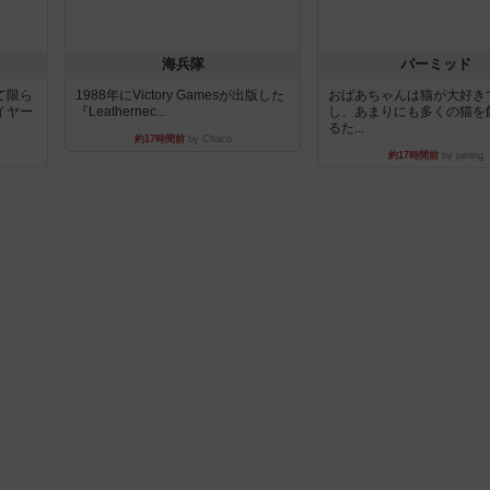
海兵隊
パーミッド
て限ら
1988年にVictory Gamesが出版した
おばあちゃんは猫が大好き
イヤー
『Leathernec...
し、あまりにも多くの猫を
るた...
約17時間前
by Chaco
約17時間前
by jurong