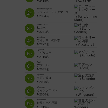
2415名
Terraforming Mars
2
テラフォーミングマーズ
位
2394名
Stone Garden
3
枯山水
位
2281名
Viticulture
4
ワイナリーの四季
位
2272名
Agricola
5
アグリコラ
位
2119名
Azul
6
アズール
位
2035名
Splendor
7
宝石の煌き
位
2028名
Wingspan
8
ウイングスパン
位
2006名
7 Wonders
9
世界の七不思議
位
1919名