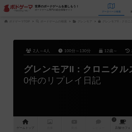
世界のボードゲームを楽しもう！
ボードゲーム専門の総合情報サイト
データベース
検
ボドゲーマTOP
ボードゲームの検索
グレンモア
グレンモアⅡ：クロニ
2人～4人
100分～130分
12歳～
グレンモアⅡ：クロニクル
0件のリプレイ日記
2
ゲーム
トップ
画像
動画
レビュー
店舗/
カフェ