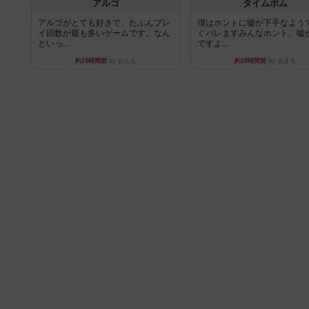
アルゴ
タイムボム
アルゴがとても好きで、たぶんプレ
僕はホントに嘘が下手なよう
イ回数が最も多いゲームです。なん
ぐバレますみんなホント、嘘
といっ...
ですよ...
約19時間前
by おとん
約19時間前
by あまる