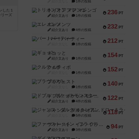
紹介文なし
1件の投稿
トリオンフ ア マレンゴ
ンした１
236
PT
シリーズ
紹介文あり
1件の投稿
エレメンツ
232
PT
紹介文あり
4件の投稿
バー！パーティー
212
PT
紹介文なし
1件の投稿
ギョッと
154
PT
紹介文あり
1件の投稿
クルティボ
152
PT
紹介文なし
1件の投稿
ブラヴェスト
140
PT
紹介文なし
1件の投稿
ドブル：ポケットモンスター
122
PT
紹介文あり
4件の投稿
ジャンヌ・ダルク-オルレアン ドロー＆ライト
118
PT
紹介文なし
5件の投稿
ファースト・イン・フライト
94
PT
紹介文あり
3件の投稿
ダイススローン