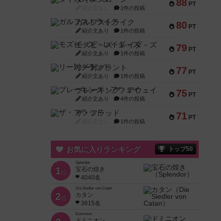
88
PT
紹介文なし
1件の投稿
ガルフストライク
80
PT
紹介文あり
1件の投稿
モズビ－ズ・レイダ－ズ
79
PT
紹介文あり
1件の投稿
リー対グラント
77
PT
紹介文あり
1件の投稿
ブレーキング・アウェイ
75
PT
紹介文あり
4件の投稿
ザ・フラッド
71
PT
紹介文なし
1件の投稿
お気に入りランキング
トップ50
Splendor
1
宝石の煌き
位
4040名
Die Siedler von Catan
2
カタン
位
3615名
Dominion
ドミニオン