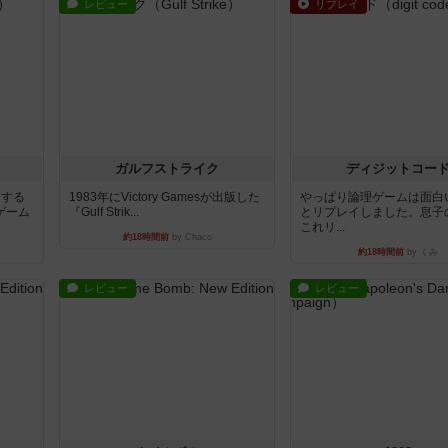
レビュー
リプレイ
ガルフストライク
ディジットコー
イする
1983年にVictory Gamesが出版した
やっぱり論理ゲームは面白
ゲーム
『Gulf Strik...
とリプレイしました。息子
これリ...
約18時間前
by Chaco
約18時間前
by くみ
レビュー
レビュー