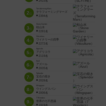
2415名
Terraforming Mars
2
テラフォーミングマーズ
位
2394名
Stone Garden
3
枯山水
位
2281名
Viticulture
4
ワイナリーの四季
位
2272名
Agricola
5
アグリコラ
位
2119名
Azul
6
アズール
位
2035名
Splendor
7
宝石の煌き
位
2028名
Wingspan
8
ウイングスパン
位
2006名
7 Wonders
9
世界の七不思議
位
1919名