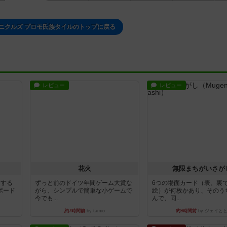
ニクルズ プロモ氏族タイルのトップに戻る
レビュー
レビュー
花火
無限まちがいさが
イする
ずっと前のドイツ年間ゲーム大賞な
6つの場面カード（表、裏
ボード
がら、シンプルで簡単な小ゲームで
絵）が何枚かあり、そのう
今でも...
んで、同...
約7時間前
by tamio
約9時間前
by ジェイと