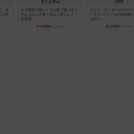
タイムボム
1809
で、す
まず簡単で軽い！大人数で遊べる！
ケビン・ザッカーがデザイ
が上手
それなのに小箱！何より楽しい！！
ヘクス=２マイルの戦役級
正体隠...
は以下...
約19時間前
by あまる
約19時間前
by Chaco