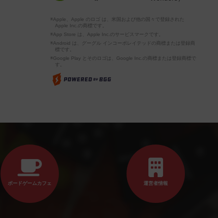
※Apple、Apple のロゴ は、米国および他の国々で登録された
Apple Inc.の商標です。
※App Store は、Apple Inc.のサービスマークです。
※Android は、グーグル インコーポレイテッドの商標または登録商
標です。
※Google Play とそのロゴは、Google Inc.の商標または登録商標で
す。
ボードゲームカフェ
運営者情報