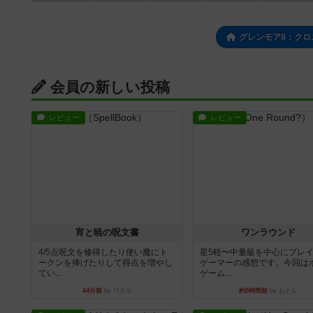
グレンモアⅡ：クロ
会員の新しい投稿
レビュー
レビュー
宵と暁の呪文書
ワンラウンド
4/5点呪文を修得したり使い魔にト
星5軽〜中量級を中心にプレ
ークンを捧げたりして得点を増やし
ゲーマーの感想です。今回は
てい...
ゲーム...
44分前
by ワタル
約5時間前
by おとん