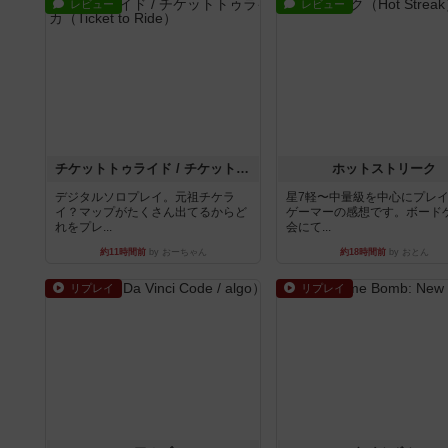
レビュー
レビュー
チケットトゥライド / チケットトゥライドアメリカ
ホットストリーク
デジタルソロプレイ。元祖チケラ
星7軽〜中量級を中心にプレ
イ？マップがたくさん出てるからど
ゲーマーの感想です。ボード
れをプレ...
会にて...
約11時間前
by おーちゃん
約18時間前
by おとん
リプレイ
リプレイ