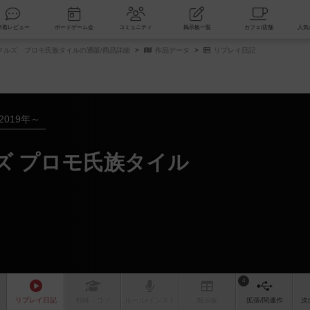
索
新着レビュー
ボードゲーム会
コミュニティ
掲示板一覧
クルズ プロモ氏族タイルの通販/商品詳細
作品データ
リプレイ日記
2019年～
ズ プロモ氏族タイル
4
リプレイ
日記
戦略
・コツ
ルール
/インスト
掲示板
拡張/関連
作
次