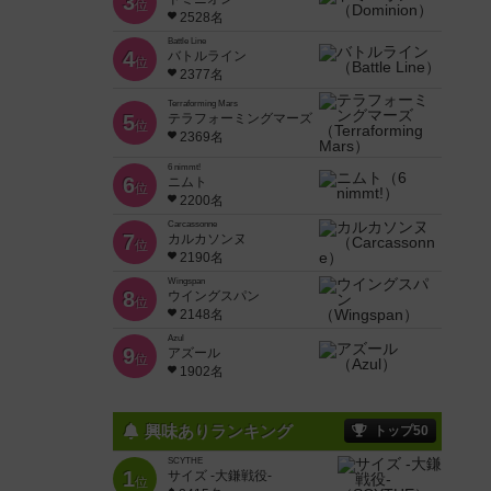
3
位
2528名
Battle Line
4
バトルライン
位
2377名
Terraforming Mars
5
テラフォーミングマーズ
位
2369名
6 nimmt!
6
ニムト
位
2200名
Carcassonne
7
カルカソンヌ
位
2190名
Wingspan
8
ウイングスパン
位
2148名
Azul
9
アズール
位
1902名
興味ありランキング
トップ50
SCYTHE
1
サイズ -大鎌戦役-
位