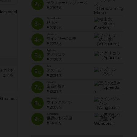
ーム家族)
2
テラフォーミングマーズ
位
2395名
Stone Garden
3
枯山水
位
2281名
Viticulture
4
ワイナリーの四季
位
2272名
Agricola
5
アグリコラ
位
2120名
Azul
6
アズール
5までの数
位
。これを
2034名
Splendor
7
宝石の煌き
位
2029名
Wingspan
8
ウイングスパン
位
2006名
7 Wonders
9
世界の七不思議
位
1920名