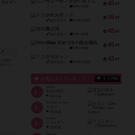
エコーズ・オブ・タイム
45
PT
紹介文なし
8件の投稿
スカルキング
45
PT
紹介文あり
12件の投稿
海兵隊
45
PT
紹介文あり
1件の投稿
Bitter End ブタペスト救出作戦
45
PT
紹介文なし
1件の投稿
れ？
ドコジャン
42
PT
分も掛か
紹介文あり
10件の投稿
方がシン
お気に入りランキング
トップ50
Splendor
1
宝石の煌き
位
4041名
Die Siedler von Catan
2
カタン
位
3616名
Dominion
3
ドミニオン
位
2530名
Battle Line