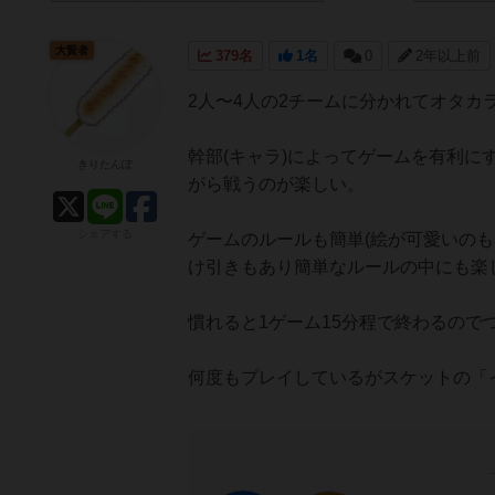
大賢者
379名
1名
0
2年以上前
2人〜4人の2チームに分かれてオタ
幹部(キャラ)によってゲームを有利
きりたんぽ
がら戦うのが楽しい。
シェアする
ゲームのルールも簡単(絵が可愛いのも
け引きもあり簡単なルールの中にも楽
慣れると1ゲーム15分程で終わるの
何度もプレイしているがスケットの「