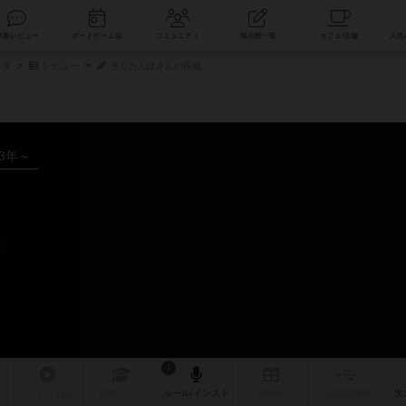
索
新着レビュー
ボードゲーム会
コミュニティ
掲示板一覧
ータ
レビュー
きりたんぽさんの投稿
23年～
ー
1
リプレイ
日記
戦略
・コツ
ルール
/インスト
掲示板
拡張/関連
作
次