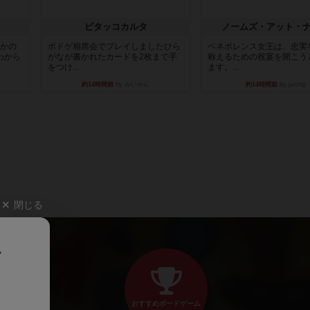
ピタッコカルタ
ノームズ・アット・
とかの
ボドゲ相席会でプレイしましたひら
ベネボレンス女王は、忠実
わから
がなが書かれたカードを2枚まで手
称えるための祝宴を開こう
をつけ...
ます。...
約14時間前
by みいやん
約14時間前
by jurong
閉じる
、
おすすめボードゲーム