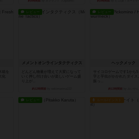
d）
約4時間前
by オグランド（Oguland）
約5時間前
by ヒロ(新！ボードゲ
レビュー
レビュー
ュ
メメントオンラインタクティクス
ヘックメック
木箱を
どんどん物量が増えて大変になって
サイコロゲームです1から
大化
いく押し付け合いが楽しいゲーム盛
字と芋虫がかかれたダイス
り上が...
振っ...
約12時間前
by nekomanma222
約13時間前
by みいやん
レビュー
ルール/インスト