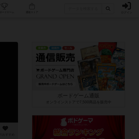
ログイン
カフェ/店舗
人気ボードゲーム
通販ストア
ボードゲーム通販
オンラインストアで7,500商品を販売中
のおすすめ