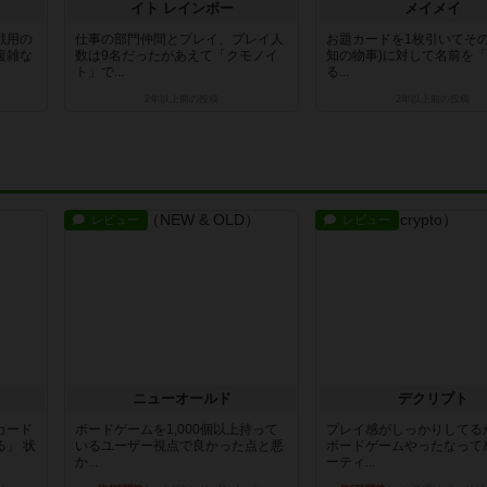
イト レインボー
メイメイ
戦用の
仕事の部門仲間とプレイ、プレイ人
お題カードを1枚引いてその
複雑な
数は9名だったがあえて「クモノイ
知の物事)に対して名前を
ト」で...
る...
2年以上前
の投稿
2年以上前
の投稿
レビュー
レビュー
ニューオールド
デクリプト
カード
ボードゲームを1,000個以上持って
プレイ感がしっかりしてる
」 状
いるユーザー視点で良かった点と悪
ボードゲームやったなって
か...
ーティ...