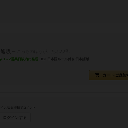
の通販
こっちのほうが、たぶん得。
1～2営業日以内に発送
日本語ルール付き/日本語版
カートに追加
イン/会員登録でコメント
ログインする