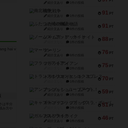
PT
紹介文あり
1件の投稿
南北戦争
91
PT
紹介文あり
1件の投稿
ふたつの城の物語
91
PT
紹介文あり
6件の投稿
ノームズ・アット・ナイト
88
PT
紹介文なし
1件の投稿
マーリン
76
PT
紹介文あり
6件の投稿
フラットアイアン
75
PT
紹介文なし
2件の投稿
トランスオリエント・エクスプレス
70
PT
紹介文なし
1件の投稿
アンブッシュ！：ムーブアウト！
59
PT
紹介文あり
1件の投稿
版
キャプテン・フリップ：イスラ・ボンバ
51
さは半分
PT
紹介文なし
2件の投稿
積み方や
ガルフストライク
46
PT
紹介文あり
1件の投稿