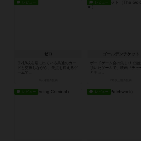
レビュー
レビュー
ゼロ
ゴールデンチケット
手札9枚を場に出ている共通のカー
ボードゲーム会の集まりで遊
ドと交換しながら、失点を抑えるゲ
頂いたゲームで、映画『チャ
ームで...
とチョ...
8ヶ月前
の投稿
2年以上前
の投稿
レビュー
レビュー