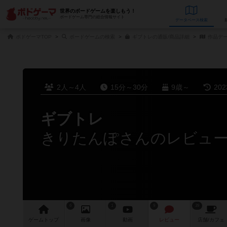
世界のボードゲームを楽しもう！
ボードゲーム専門の総合情報サイト
データベース
検
ボドゲーマTOP
ボードゲームの検索
ギブトレの通販/商品詳細
作品デ
2人～4人
15分～30分
9歳～
20
ギブトレ
きりたんぽさんのレビュ
6
1
9
39
ゲーム
トップ
画像
動画
レビュー
店舗/
カフェ