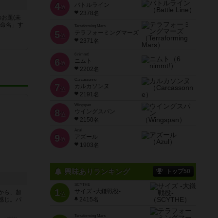
4
バトルライン
位
2378名
お題(未
「命名」す
Terraforming Mars
5
テラフォーミングマーズ
位
2371名
6 nimmt!
6
ニムト
位
2202名
Carcassonne
7
カルカソンヌ
位
2191名
Wingspan
8
ウイングスパン
位
2150名
Azul
9
アズール
位
1903名
興味ありランキング
トップ50
SCYTHE
1
サイズ -大鎌戦役-
から、超
位
感じ。パ
2415名
Terraforming Mars