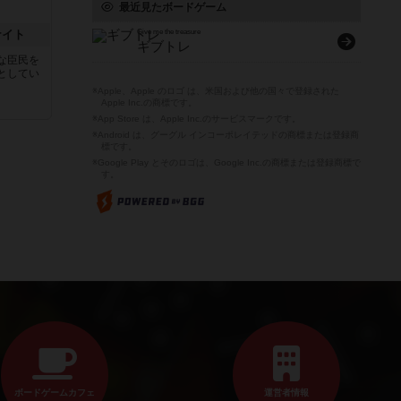
最近見たボードゲーム
ナイト
Give me the treasure
ギブトレ
な臣民を
としてい
※Apple、Apple のロゴ は、米国および他の国々で登録された
Apple Inc.の商標です。
※App Store は、Apple Inc.のサービスマークです。
※Android は、グーグル インコーポレイテッドの商標または登録商
標です。
※Google Play とそのロゴは、Google Inc.の商標または登録商標で
す。
ボードゲームカフェ
運営者情報