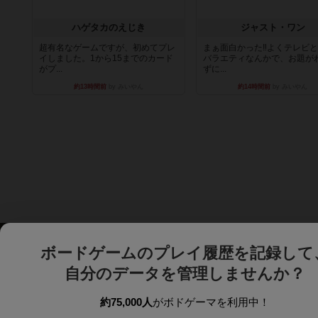
ハゲタカのえじき
ジャスト・ワン
超有名なゲームですが、初めてプレ
まぁ面白かった‼️よくテレビ
イしました。1から15までのカード
バラエティなんかで、お題が
がプ...
ずに...
約13時間前
by みいやん
約14時間前
by みいやん
ボードゲームのプレイ履歴を記録して
自分のデータを管理しませんか？
約75,000人
がボドゲーマを利用中！
ボドゲーマTOP
ボードゲーム通販