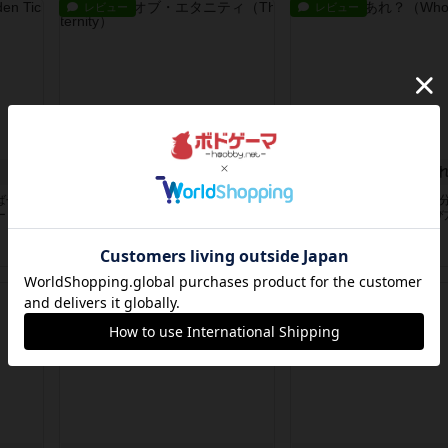
レビュー
レビュー
ザ・ヴェイル・オブ・エタニティ
うんちしたのだあ
ばせて
ドラフト、リソース管理、コンボが
インストから遊べるまで5
ーリー
楽しめるゲーム。毎ラウンドでどの
らないくらいルールと遊び
カード...
プルな...
2年以上前
の投稿
2年以上前
の投稿
レビュー
レビュー