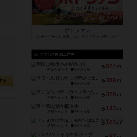
ボドファン
ボードゲームに特化したクラウドファンディング
アクセス数 急上昇中
無限まちがいさがし
574
PT
紹介文あり
2件の投稿
リワイルド：サウスアメリカ
389
する
PT
紹介文なし
2件の投稿
アンダー・ザ・テーブラー
378
PT
紹介文あり
1件の投稿
宵と暁の呪文書
133
PT
紹介文あり
8件の投稿
セミファイナル ～お前はまだ生きている～
103
PT
紹介文あり
1件の投稿
ワン・トゥ・ファイブ
97