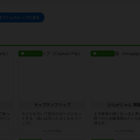
ギブトレのトップに戻る
レビュー
レビュー
キャプテンフリップ
ひらがじゃん 牌
で遊べ
タイルを引いて自分のボードにセッ
まず麻雀の牌と比べると厚
のペン
トする、或いは引いたタイルをフリ
程？のため麻雀牌みたいな
ップ(...
持ち方...
8ヶ月前
の投稿
8ヶ月前
の投稿