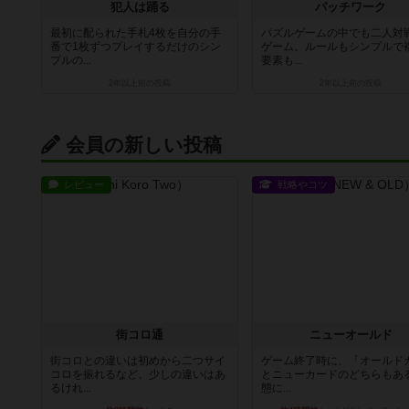
犯人は踊る
パッチワーク
最初に配られた手札4枚を自分の手
パズルゲームの中でも二人対
番で1枚ずつプレイするだけのシン
ゲーム。ルールもシンプルで
プルの...
要素も...
2年以上前
の投稿
2年以上前
の投稿
会員の新しい投稿
レビュー
戦略やコツ
街コロ通
ニューオールド
街コロとの違いは初めから二つサイ
ゲーム終了時に、「オールド
コロを振れるなど、少しの違いはあ
とニューカードのどちらもある
るけれ...
態に...