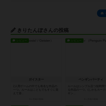
きりたんぽさんの投稿
レビュー
レビュー
ガイスター
ペンギンパーティ
2人用ゲームの中でも有名な作品の
ルールはシンプル且つ短時間
一つ。ルールはこどもでもすぐに覚
る作品の一つ。(しかもカード
えて遊...
ギン...
8ヶ月前
の投稿
8ヶ月前
の投稿