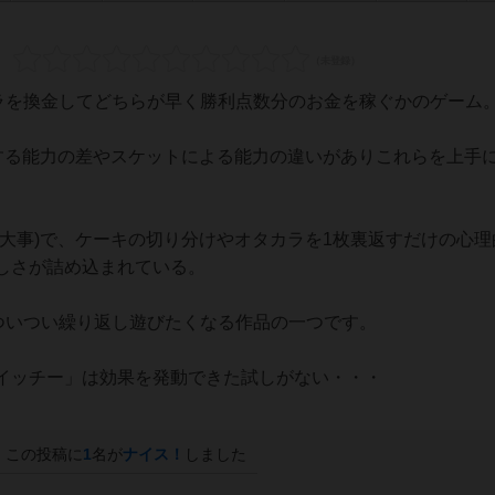
カラを換金してどちらが早く勝利点数分のお金を稼ぐかのゲーム
にする能力の差やスケットによる能力の違いがありこれらを上手
大事)で、ケーキの切り分けやオタカラを1枚裏返すだけの心理
しさが詰め込まれている。
でついつい繰り返し遊びたくなる作品の一つです。
イッチー」は効果を発動できた試しがない・・・
この投稿に
1
名が
ナイス！
しました