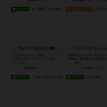
約3時間前
by くみ
約4時間前
by オグランド（Ogulan
レビュー
ルール/インスト
アルナックの失われし遺跡
マーケットフレッシ
アナログ対人プレイ数回。クニツィ
目的あなたの店先に農産物の
ア先生の名作「エルドラドを探し
戦略的に積み重ねて在庫を最
て」にあ...
し、競合...
約7時間前
by おーちゃん
約11時間前
by jurong
レビュー
レビュー