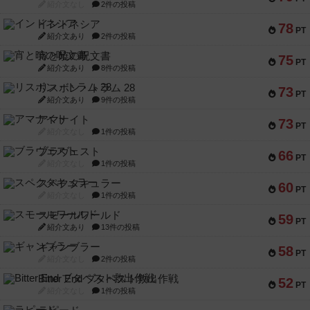
紹介文なし
2件の投稿
インドネシア
78
PT
紹介文あり
2件の投稿
宵と暁の呪文書
75
PT
紹介文あり
8件の投稿
リスボン・トラム 28
73
PT
紹介文あり
9件の投稿
アマナイト
73
PT
紹介文なし
1件の投稿
ブラヴェスト
66
PT
紹介文なし
1件の投稿
スペクタキュラー
60
PT
紹介文なし
1件の投稿
スモールワールド
59
PT
紹介文あり
13件の投稿
ギャンブラー
58
PT
紹介文なし
2件の投稿
Bitter End ブタペスト救出作戦
52
PT
紹介文なし
1件の投稿