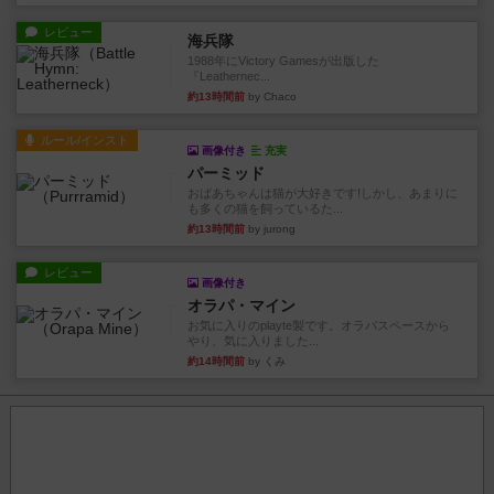
レビュー
海兵隊
1988年にVictory Gamesが出版した
『Leathernec...
約13時間前
by Chaco
ルール/インスト
画像付き
充実
パーミッド
おばあちゃんは猫が大好きです!しかし、あまりに
も多くの猫を飼っているた...
約13時間前
by jurong
レビュー
画像付き
オラパ・マイン
お気に入りのplayte製です。オラパスペースから
やり、気に入りました...
約14時間前
by くみ