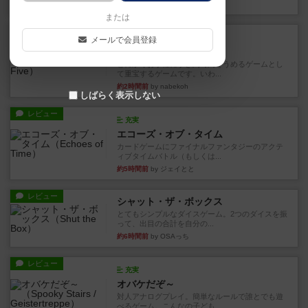
9分前
by toyota
または
レビュー
充実
メールで会員登録
ワン・トゥ・ファイブ
とにかくお手軽にすき間時間をうめるゲームとし
て重宝するゲームです。いわ...
約2時間前
by nabekoh
しばらく表示しない
レビュー
充実
エコーズ・オブ・タイム
カードゲームにファイナルファンタジーのアクテ
ィブタイムバトル（もしくは...
約5時間前
by ジェイとと
レビュー
シャット・ザ・ボックス
とてもシンプルなダイスゲーム。2つのダイスを振
って、出目の合計を自分の...
約6時間前
by OSAっち
レビュー
充実
オバケだぞ～
対人アナログプレイ。簡単なルールで誰とでも遊
べるゲーム。こんなの子ども...