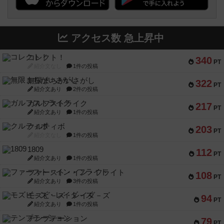
アクセス数 急上昇中
コレクト！
340
PT
紹介文なし
1件の投稿
無限まちがいさがし
322
PT
紹介文あり
2件の投稿
ガルフストライク
217
PT
紹介文あり
1件の投稿
クルティボ
203
PT
紹介文なし
1件の投稿
1809
112
PT
紹介文あり
1件の投稿
ファースト・イン・フライト
108
PT
紹介文あり
3件の投稿
モズビ－ズ・レイダ－ズ
94
PT
紹介文あり
1件の投稿
テンプテーション
79
PT