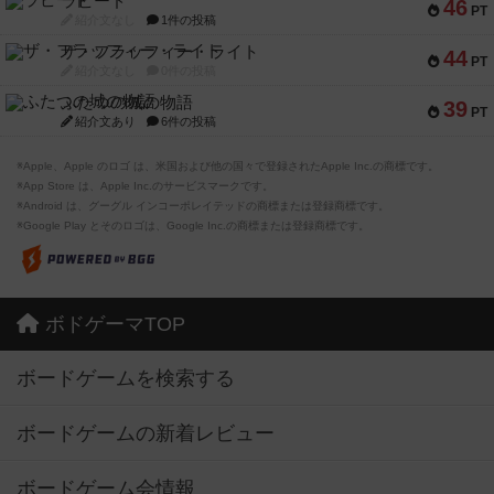
ラピード
46
PT
紹介文なし
1件の投稿
ザ・フラッフィー・ライト
44
PT
紹介文なし
0件の投稿
ふたつの城の物語
39
PT
紹介文あり
6件の投稿
※Apple、Apple のロゴ は、米国および他の国々で登録されたApple Inc.の商標です。
※App Store は、Apple Inc.のサービスマークです。
※Android は、グーグル インコーポレイテッドの商標または登録商標です。
※Google Play とそのロゴは、Google Inc.の商標または登録商標です。
ボドゲーマTOP
ボードゲームを検索する
ボードゲームの新着レビュー
ボードゲーム会情報