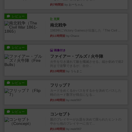
約7時間前
by おーちゃん
レビュー
充実
南北戦争
1983年にVictory Gamesが出版した『The Civil ...
約11時間前
by Chaco
レビュー
画像付き
ファイアー・ブルズ / 火牛陣
火牛を引き連れて敵を殲滅させる。縦か斜めで前2
列まで攻撃できるが、自分...
約13時間前
by うらまこ
レビュー
フリップ７
カードをめくるかパスをするかを決めてパスした
時のカード数字が得点になる...
約13時間前
by mob567
レビュー
コンセプト
親のプレイヤーがお題を決めて限られたヒントの
中から他のプレイヤーに当て...
約13時間前
by mob567