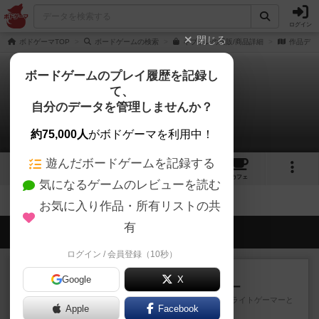
ログイン
閉じる
ボドゲーマTOP
ボードゲームの検索
ギブトレの通販/商品詳細
作品デー
ボードゲームのプレイ履歴を記録し
て、
ギブトレ
自分のデータを管理しませんか？
拡張/関連作品 0件
約75,000人
がボドゲーマを利用中！
遊んだボードゲームを記録する
6
1
9
39
トップ
画像
動画
レビュー
カフェ
気になるゲームのレビューを読む
お気に入り作品・所有リストの共
有
会員の新しい投稿
ログイン / 会員登録（10秒）
レビュー
充実
Google
X
アンダー・ザ・テーブラー
笑えるバカゲームを集めているライトゲーマーと
Apple
Facebook
してのレビューです。正体隠...