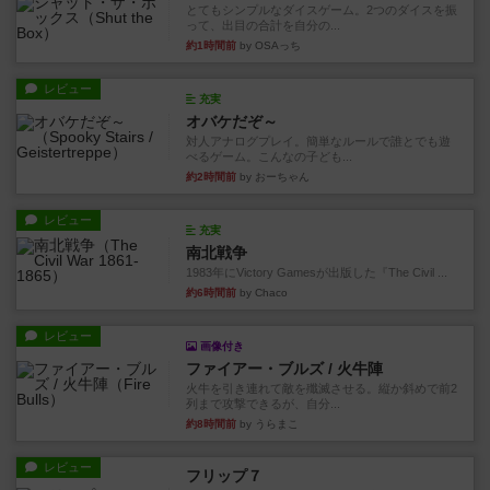
とてもシンプルなダイスゲーム。2つのダイスを振
って、出目の合計を自分の...
約1時間前
by OSAっち
レビュー
充実
オバケだぞ～
対人アナログプレイ。簡単なルールで誰とでも遊
べるゲーム。こんなの子ども...
約2時間前
by おーちゃん
レビュー
充実
南北戦争
1983年にVictory Gamesが出版した『The Civil ...
約6時間前
by Chaco
レビュー
画像付き
ファイアー・ブルズ / 火牛陣
火牛を引き連れて敵を殲滅させる。縦か斜めで前2
列まで攻撃できるが、自分...
約8時間前
by うらまこ
レビュー
フリップ７