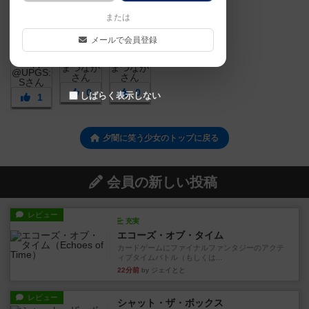
または
メールで会員登録
0
0
しばらく表示しない
1
夕闇に笑う少女のトップに戻る
会員の新しい投稿
レビュー
充実
エコーズ・オブ・タイム
カードゲームにファイナルファンタジーのアクテ
ィブタイムバトル（もしくは...
22分前
by ジェイとと
レビュー
シャット・ザ・ボックス