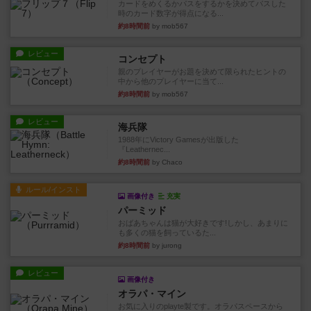
カードをめくるかパスをするかを決めてパスした
時のカード数字が得点になる...
約8時間前
by mob567
レビュー
コンセプト
親のプレイヤーがお題を決めて限られたヒントの
中から他のプレイヤーに当て...
約8時間前
by mob567
レビュー
海兵隊
1988年にVictory Gamesが出版した
『Leathernec...
約8時間前
by Chaco
ルール/インスト
画像付き
充実
パーミッド
おばあちゃんは猫が大好きです!しかし、あまりに
も多くの猫を飼っているた...
約8時間前
by jurong
レビュー
画像付き
オラパ・マイン
お気に入りのplayte製です。オラパスペースから