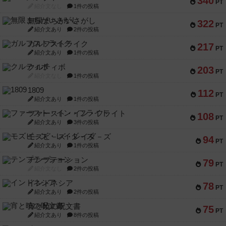
340
PT
紹介文なし
1件の投稿
無限まちがいさがし
322
PT
紹介文あり
2件の投稿
ガルフストライク
217
PT
紹介文あり
1件の投稿
クルティボ
203
PT
紹介文なし
1件の投稿
1809
112
PT
紹介文あり
1件の投稿
ファースト・イン・フライト
108
PT
紹介文あり
3件の投稿
モズビ－ズ・レイダ－ズ
94
PT
紹介文あり
1件の投稿
テンプテーション
79
PT
紹介文なし
2件の投稿
インドネシア
78
PT
紹介文あり
2件の投稿
宵と暁の呪文書
75
PT
紹介文あり
8件の投稿