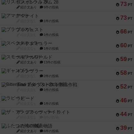
リスボン・トラム 28
73
PT
紹介文あり
9件の投稿
アマナイト
73
PT
紹介文なし
1件の投稿
ブラヴェスト
66
PT
紹介文なし
1件の投稿
スペクタキュラー
60
PT
紹介文なし
1件の投稿
スモールワールド
59
PT
紹介文あり
13件の投稿
ギャンブラー
58
PT
紹介文なし
2件の投稿
Bitter End ブタペスト救出作戦
52
PT
紹介文なし
1件の投稿
ラピード
46
PT
紹介文なし
1件の投稿
ザ・フラッフィー・ライト
44
PT
紹介文なし
0件の投稿
ふたつの城の物語
39
PT
紹介文あり
6件の投稿