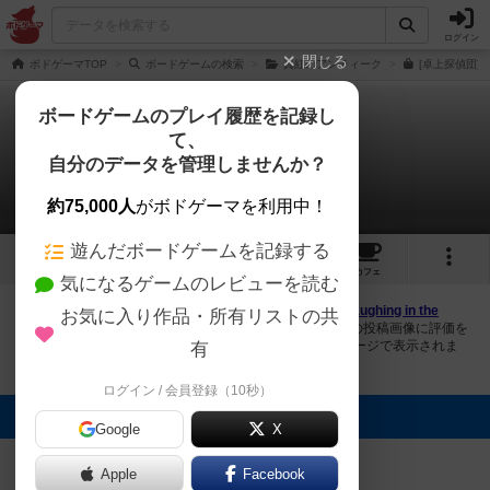
ログイン
閉じる
ボドゲーマTOP
ボードゲームの検索
真紅のアンティーク
[卓上探偵団]
ボードゲームのプレイ履歴を記録し
て、
夕闇に笑う少女
自分のデータを管理しませんか？
3件の画像
約75,000人
がボドゲーマを利用中！
遊んだボードゲームを記録する
3
6
8
トップ
画像
動画
レビュー
カフェ
気になるゲームのレビューを読む
ボドゲーマにログインすると、
「夕闇に笑う少女（Girl Laughing in the
お気に入り作品・所有リストの共
Dark）」
の画像をアップロード出来たり、他のユーザーの投稿画像に評価を
付けることができます。また、トップ6の画像は様々なページで表示されま
有
す。
ログイン / 会員登録（10秒）
トップに表示される画像
Google
X
mkpp @UPGS:S
まつなが
まつなが
Apple
Facebook