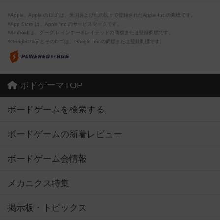
※Apple、Apple のロゴ は、米国および他の国々で登録されたApple Inc.の商標です。
※App Store は、Apple Inc.のサービスマークです。
※Android は、グーグル インコーポレイテッドの商標または登録商標です。
※Google Play とそのロゴは、Google Inc.の商標または登録商標です。
ボドゲーマTOP
ボードゲームを検索する
ボードゲームの新着レビュー
ボードゲーム会情報
メカニクス特集
掲示板・トピックス