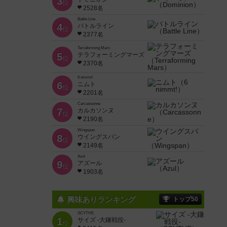
3
位
2528名
Battle Line
4
バトルライン
位
2377名
Terraforming Mars
5
テラフォーミングマーズ
位
2370名
6 nimmt!
6
ニムト
位
2201名
Carcassonne
7
カルカソンヌ
位
2190名
Wingspan
8
ウイングスパン
位
2149名
Azul
9
アズール
位
1903名
興味ありランキング
トップ50
SCYTHE
1
サイズ -大鎌戦役-
位