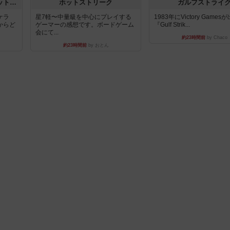
チケットトゥライド / チケットトゥライドアメリカ
ホットストリーク
ガルフストライ
ケラ
星7軽〜中量級を中心にプレイする
1983年にVictory Game
からど
ゲーマーの感想です。ボードゲーム
『Gulf Strik...
会にて...
約23時間前
by Chaco
約23時間前
by おとん