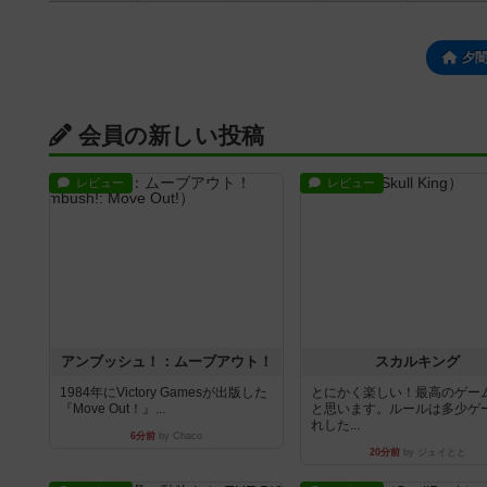
夕
会員の新しい投稿
レビュー
レビュー
アンブッシュ！：ムーブアウト！
スカルキング
1984年にVictory Gamesが出版した
とにかく楽しい！最高のゲー
『Move Out！』...
と思います。ルールは多少ゲ
れした...
6分前
by Chaco
20分前
by ジェイとと