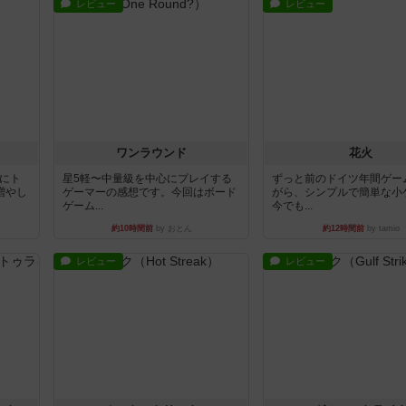
レビュー
レビュー
ワンラウンド
花火
魔にト
星5軽〜中量級を中心にプレイする
ずっと前のドイツ年間ゲー
増やし
ゲーマーの感想です。今回はボード
がら、シンプルで簡単な小
ゲーム...
今でも...
約10時間前
by おとん
約12時間前
by tamio
レビュー
レビュー