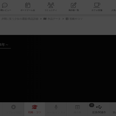
索
新着レビュー
ボードゲーム会
コミュニティ
掲示板一覧
] 夕闇に笑う少女の通販/商品詳細
作品データ
戦略やコツ
24年～
10
リプレイ
日記
戦略
・コツ
ルール
/インスト
掲示板
拡張/関連
作
次