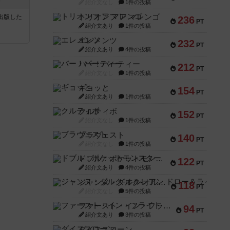
ク
紹介文なし
1件の投稿
トリオンフ ア マレンゴ
sが出版した
236
PT
紹介文あり
1件の投稿
エレメンツ
232
PT
紹介文あり
4件の投稿
バー！パーティー
212
PT
紹介文なし
1件の投稿
ギョッと
154
PT
紹介文あり
1件の投稿
クルティボ
152
PT
紹介文なし
1件の投稿
ブラヴェスト
140
PT
紹介文なし
1件の投稿
ドブル：ポケットモンスター
122
PT
紹介文あり
4件の投稿
ジャンヌ・ダルク-オルレアン ドロー＆ライト
118
PT
紹介文なし
5件の投稿
ファースト・イン・フライト
94
PT
紹介文あり
3件の投稿
ダイススローン