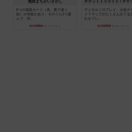
無限まちがいさがし
6つの場面カード（表、裏で違う
デジタルソロプレイ。元祖チ
絵）が何枚かあり、そのうち3つ選
イ？マップがたくさん出てる
んで、同...
れをプレ...
約15時間前
by ジェイとと
約16時間前
by おーちゃん