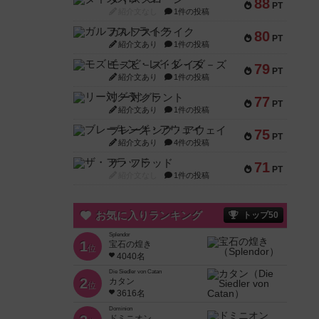
88
PT
紹介文なし
1件の投稿
ガルフストライク
80
PT
紹介文あり
1件の投稿
モズビ－ズ・レイダ－ズ
79
PT
紹介文あり
1件の投稿
リー対グラント
77
PT
紹介文あり
1件の投稿
ブレーキング・アウェイ
75
PT
紹介文あり
4件の投稿
ザ・フラッド
71
PT
紹介文なし
1件の投稿
お気に入りランキング
トップ50
Splendor
1
宝石の煌き
位
4040名
Die Siedler von Catan
2
カタン
位
3616名
Dominion
ドミニオン