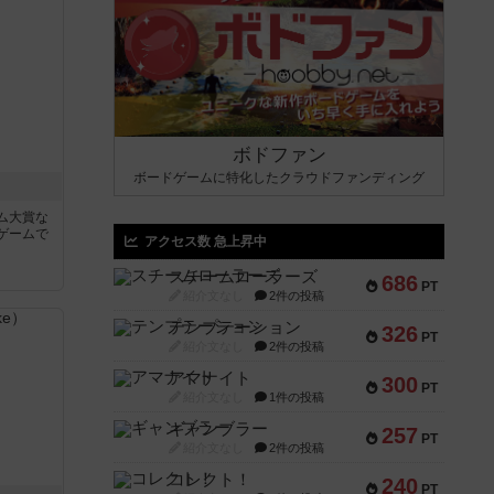
ボドファン
ボードゲームに特化したクラウドファンディング
ム大賞な
ゲームで
アクセス数 急上昇中
スチームローラーズ
686
PT
紹介文なし
2件の投稿
テンプテーション
326
PT
紹介文なし
2件の投稿
アマナイト
300
PT
紹介文なし
1件の投稿
ギャンブラー
257
PT
紹介文なし
2件の投稿
コレクト！
240
PT