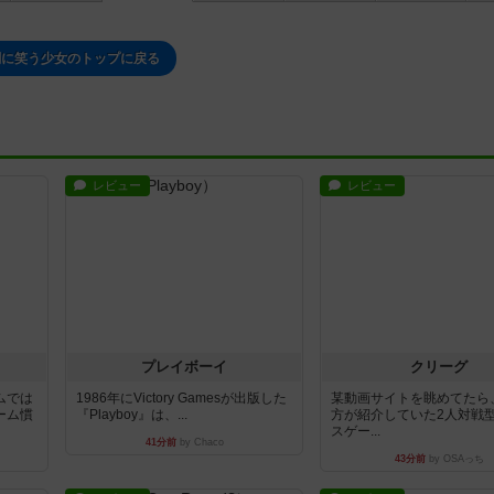
闇に笑う少女のトップに戻る
レビュー
レビュー
プレイボーイ
クリーグ
ムでは
1986年にVictory Gamesが出版した
某動画サイトを眺めてたら
ーム慣
『Playboy』は、...
方が紹介していた2人対戦
スゲー...
41分前
by Chaco
43分前
by OSAっち