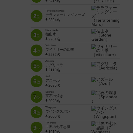
2415名
Terraforming Mars
2
テラフォーミングマーズ
位
2394名
Stone Garden
3
枯山水
位
2281名
Viticulture
4
ワイナリーの四季
位
2272名
Agricola
5
アグリコラ
位
2119名
Azul
6
アズール
位
2035名
Splendor
7
宝石の煌き
位
2028名
Wingspan
8
ウイングスパン
位
2006名
7 Wonders
9
世界の七不思議
位
1919名