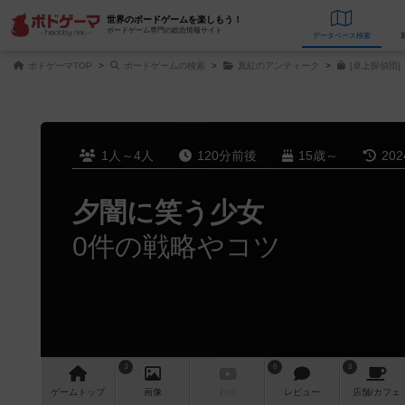
世界のボードゲームを楽しもう！
ボードゲーム専門の総合情報サイト
データベース
検
ボドゲーマTOP
ボードゲームの検索
真紅のアンティーク
[卓上探偵団
1人～4人
120分前後
15歳～
20
夕闇に笑う少女
0件の戦略やコツ
3
6
8
ゲーム
トップ
画像
動画
レビュー
店舗/
カフェ