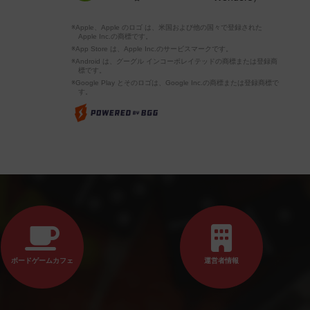
※Apple、Apple のロゴ は、米国および他の国々で登録された
Apple Inc.の商標です。
※App Store は、Apple Inc.のサービスマークです。
※Android は、グーグル インコーポレイテッドの商標または登録商
標です。
※Google Play とそのロゴは、Google Inc.の商標または登録商標で
す。
ボードゲームカフェ
運営者情報