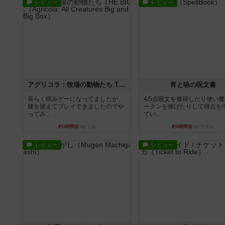
レビュー
レビュー
アグリコラ：牧場の動物たち THE BIG BOX
宵と暁の呪文書
長らく積みゲーになってましたが、
4/5点呪文を修得したり使い
腰を据えてプレイできましたのでや
ークンを捧げたりして得点を
ってみ...
てい...
約3時間前
by くみ
約6時間前
by ワタル
レビュー
レビュー