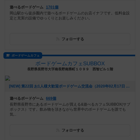
遊べるボードゲーム
1701個
岡山駅から徒歩圏内で遊べるボードゲームのお店イナフです。低料金設
定と充実の設備でゆっくりとお楽しみください。
フォローする
ボードゲームカフェ
ボードゲームカフェSUBBOX
長野県長野市大字南長野南県町１０９９ 西智ビル１階
[NEW] 第22回 お1人様大歓迎ボードゲーム交流会（2020年02月17日 21時47分）
遊べるボードゲーム
669個
長野県長野市にあるボードゲームが買える&遊べるカフェSUBBOX(サブ
ボックス）です。飲み物を頂きながら世界中のボードゲームを誰でも
気...
フォローする