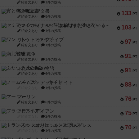
紹介文あり
1件の投稿
宵と暁の呪文書
133
PT
紹介文あり
8件の投稿
セミファイナル ～お前はまだ生きている～
103
PT
紹介文あり
1件の投稿
ワン・トゥ・ファイブ
97
PT
紹介文あり
1件の投稿
南北戦争
91
PT
紹介文あり
1件の投稿
ふたつの城の物語
91
PT
紹介文あり
6件の投稿
ノームズ・アット・ナイト
88
PT
紹介文なし
1件の投稿
マーリン
76
PT
紹介文あり
6件の投稿
フラットアイアン
75
PT
紹介文なし
2件の投稿
トランスオリエント・エクスプレス
70
PT
紹介文なし
1件の投稿