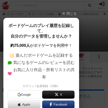
ログイン
閉じる
ボドゲーマTOP
ボードゲームの検索
ミミズビュッフェの通販/商品詳細
ボードゲームのプレイ履歴を記録し
て、
ミミズビュッフェ
自分のデータを管理しませんか？
10店のカフェ/スペースが提供中
約75,000人
がボドゲーマを利用中！
遊んだボードゲームを記録する
1
1
10
トップ
画像
動画
レビュー
カフェ
気になるゲームのレビューを読む
ミミズビュッフェで遊ぶことができるボードゲームカフェ・プレイスペース
お気に入り作品・所有リストの共
が10店登録されています。公開プロフィールの都道府県が設定されたアカウ
ントでログインすると、同じ都道府県内の店舗に絞り込むボタンが表示され
有
ます。
ログイン / 会員登録（10秒）
ボードゲームカフェ
Google
X
大垣のボードゲームカフェ 黒やぎさん
岐阜県大垣市荒川町470-2
Apple
Facebook