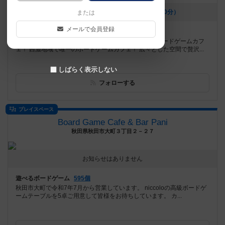
[NEW] 新スイーツ登場です✨️（2026年08月07日 17時00分）
または
メールで会員登録
遊べるボードゲーム
1206個
ディアシュピールのボドゲ1500個を全て引き取ったボードゲームカフ
ェ！ 西濃地域で唯一のボードゲームカフェ！ 広々とした空間で贅沢...
しばらく表示しない
フォローする
プレイスペース
Board Game Cafe & Bar Pani
秋田県秋田市大町３丁目２－２７
お知らせはありません
遊べるボードゲーム
595個
秋田市大町で令和7年7月から営業しています。 niccoloの高級ボードゲ
ームテーブルを5卓ご用意して皆様をお待ちしています。 カ...