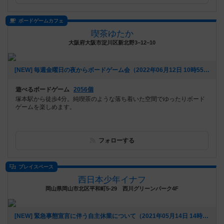
ボードゲームカフェ
喫茶ゆたか
大阪府大阪市淀川区新北野3−12−10
[NEW] 毎週金曜日の夜からボードゲーム会（2022年06月12日 10時55分）
遊べるボードゲーム
2056個
塚本駅から徒歩4分。純喫茶のような落ち着いた空間でゆったりボード
ゲームを楽しめます。
フォローする
プレイスペース
西日本少年イナフ
岡山県岡山市北区平和町5-29 西川グリーンパーク4F
[NEW] 緊急事態宣言に伴う自主休業について（2021年05月14日 14時23分）