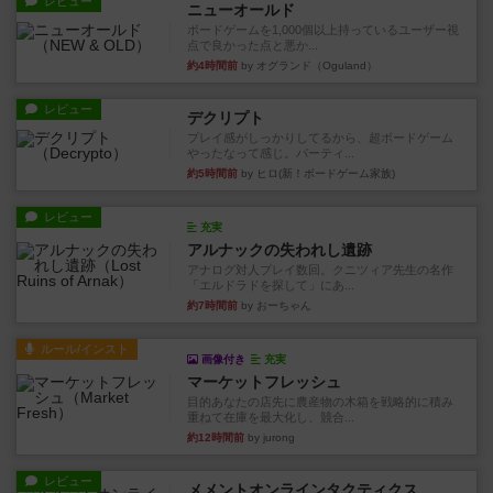
レビュー
ニューオールド
ボードゲームを1,000個以上持っているユーザー視
点で良かった点と悪か...
約4時間前
by オグランド（Oguland）
レビュー
デクリプト
プレイ感がしっかりしてるから、超ボードゲーム
やったなって感じ。パーティ...
約5時間前
by ヒロ(新！ボードゲーム家族)
レビュー
充実
アルナックの失われし遺跡
アナログ対人プレイ数回。クニツィア先生の名作
「エルドラドを探して」にあ...
約7時間前
by おーちゃん
ルール/インスト
画像付き
充実
マーケットフレッシュ
目的あなたの店先に農産物の木箱を戦略的に積み
重ねて在庫を最大化し、競合...
約12時間前
by jurong
レビュー
メメントオンラインタクティクス