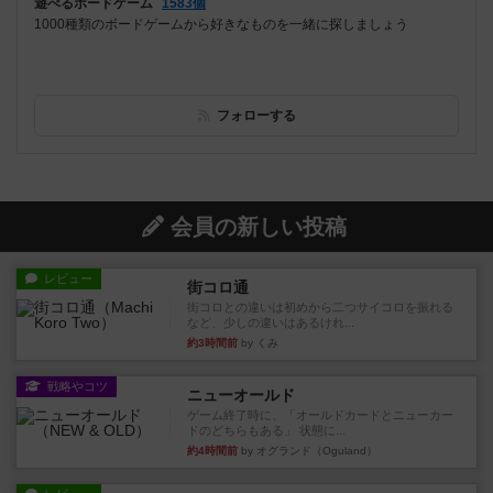
遊べるボードゲーム
1583個
1000種類のボードゲームから好きなものを一緒に探しましょう
フォローする
会員の新しい投稿
レビュー
街コロ通
街コロとの違いは初めから二つサイコロを振れる
など、少しの違いはあるけれ...
約3時間前
by くみ
戦略やコツ
ニューオールド
ゲーム終了時に、「オールドカードとニューカー
ドのどちらもある」 状態に...
約4時間前
by オグランド（Oguland）