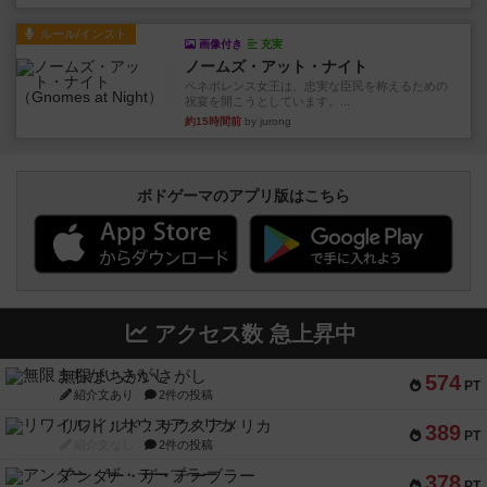
ルール/インスト
画像付き
充実
ノームズ・アット・ナイト
ベネボレンス女王は、忠実な臣民を称えるための
祝宴を開こうとしています。...
約15時間前
by jurong
ボドゲーマのアプリ版はこちら
アクセス数 急上昇中
無限まちがいさがし
574
PT
紹介文あり
2件の投稿
リワイルド：サウスアメリカ
389
PT
紹介文なし
2件の投稿
アンダー・ザ・テーブラー
378
PT