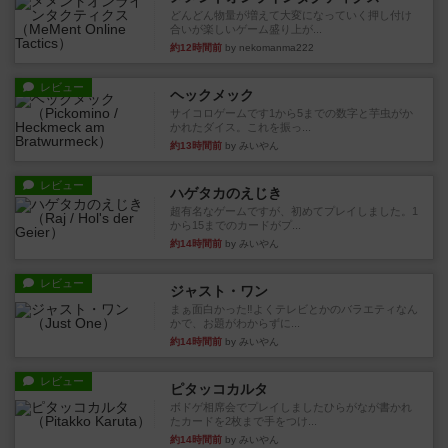
どんどん物量が増えて大変になっていく押し付け
合いが楽しいゲーム盛り上が...
約12時間前
by nekomanma222
レビュー
ヘックメック
サイコロゲームです1から5までの数字と芋虫がか
かれたダイス。これを振っ...
約13時間前
by みいやん
レビュー
ハゲタカのえじき
超有名なゲームですが、初めてプレイしました。1
から15までのカードがプ...
約14時間前
by みいやん
レビュー
ジャスト・ワン
まぁ面白かった‼️よくテレビとかのバラエティなん
かで、お題がわからずに...
約14時間前
by みいやん
レビュー
ピタッコカルタ
ボドゲ相席会でプレイしましたひらがなが書かれ
たカードを2枚まで手をつけ...
約14時間前
by みいやん