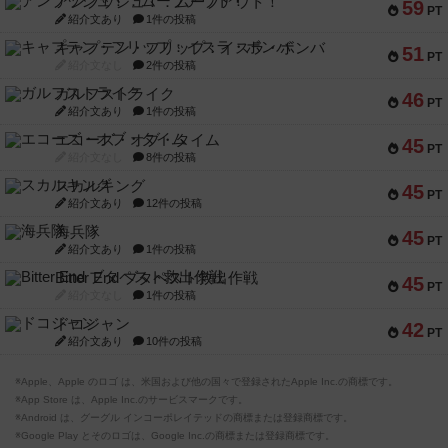
アンブッシュ！：ムーブアウト！
59
PT
紹介文あり
1件の投稿
キャプテン・フリップ：イスラ・ボンバ
51
PT
紹介文なし
2件の投稿
ガルフストライク
46
PT
紹介文あり
1件の投稿
エコーズ・オブ・タイム
45
PT
紹介文なし
8件の投稿
スカルキング
45
PT
紹介文あり
12件の投稿
海兵隊
45
PT
紹介文あり
1件の投稿
Bitter End ブタペスト救出作戦
45
PT
紹介文なし
1件の投稿
ドコジャン
42
PT
紹介文あり
10件の投稿
※Apple、Apple のロゴ は、米国および他の国々で登録されたApple Inc.の商標です。
※App Store は、Apple Inc.のサービスマークです。
※Android は、グーグル インコーポレイテッドの商標または登録商標です。
※Google Play とそのロゴは、Google Inc.の商標または登録商標です。