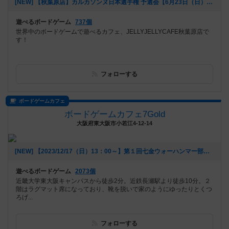
[NEW] 【秋葉原店】カルカソンヌ日本選手権 予選会【6月23日（日）】（2024年05月15日 15時55分）
遊べるボードゲーム
737個
世界中のボードゲームで遊べるカフェ、JELLYJELLYCAFE秋葉原店で
す！
フォローする
ボードゲームカフェ
ボードゲームカフェ7Gold
大阪府東大阪市小若江4-12-14
[NEW] 【2023/12/17（日）13：00～】第１回七金ウォーハンマー部（2023年12月06日 16時25分）
遊べるボードゲーム
2073個
近畿大学東大阪キャンパスから徒歩2分。近鉄長瀬駅より徒歩10分。２
階はラグマット席になっており、靴を脱いで家のようにゆったりとくつ
ろげ...
フォローする