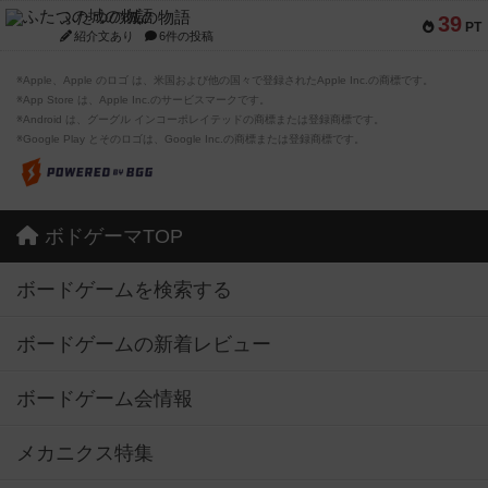
ふたつの城の物語
39
PT
紹介文あり
6件の投稿
※Apple、Apple のロゴ は、米国および他の国々で登録されたApple Inc.の商標です。
※App Store は、Apple Inc.のサービスマークです。
※Android は、グーグル インコーポレイテッドの商標または登録商標です。
※Google Play とそのロゴは、Google Inc.の商標または登録商標です。
ボドゲーマTOP
ボードゲームを検索する
ボードゲームの新着レビュー
ボードゲーム会情報
メカニクス特集