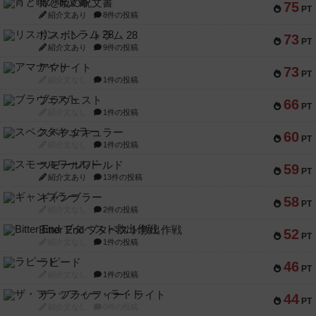
宵と暁の呪文書
75
PT
紹介文あり
8件の投稿
リスボン・トラム 28
73
PT
紹介文あり
9件の投稿
アマナイト
73
PT
紹介文なし
1件の投稿
ブラヴェスト
66
PT
紹介文なし
1件の投稿
スペクタキュラー
60
PT
紹介文なし
1件の投稿
スモールワールド
59
PT
紹介文あり
13件の投稿
ギャンブラー
58
PT
紹介文なし
2件の投稿
Bitter End ブタペスト救出作戦
52
PT
紹介文なし
1件の投稿
ラピード
46
PT
紹介文なし
1件の投稿
ザ・フラッフィー・ライト
44
PT
紹介文なし
0件の投稿