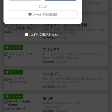
1983年にVictory Gamesが出版した『The Civil ...
または
約3時間前
by Chaco
メールで会員登録
レビュー
画像付き
ファイアー・ブルズ / 火牛陣
火牛を引き連れて敵を殲滅させる。縦か斜めで前2
列まで攻撃できるが、自分...
しばらく表示しない
約5時間前
by うらまこ
レビュー
フリップ７
カードをめくるかパスをするかを決めてパスした
時のカード数字が得点になる...
約6時間前
by mob567
レビュー
コンセプト
親のプレイヤーがお題を決めて限られたヒントの
中から他のプレイヤーに当て...
約6時間前
by mob567
レビュー
海兵隊
1988年にVictory Gamesが出版した
『Leathernec...
約6時間前
by Chaco