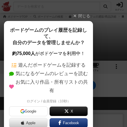
ログイン
閉じる
ボドゲーマTOP
ボードゲームの検索
ミミズビュッフェの通販/商品詳細
ボードゲームのプレイ履歴を記録し
て、
ミミズビュッフェ
自分のデータを管理しませんか？
0件のルール/インスト
約75,000人
がボドゲーマを利用中！
遊んだボードゲームを記録する
1
1
10
トップ
画像
動画
レビュー
カフェ
気になるゲームのレビューを読む
お気に入り作品・所有リストの共
ミミズビュッフェのトップに戻る
有
ログイン / 会員登録（10秒）
会員の新しい投稿
Google
X
レビュー
充実
Apple
Facebook
南北戦争