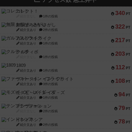
コレクト！
340
PT
紹介文なし
1件の投稿
無限まちがいさがし
322
PT
紹介文あり
2件の投稿
ガルフストライク
217
PT
紹介文あり
1件の投稿
クルティボ
203
PT
紹介文なし
1件の投稿
1809
112
PT
紹介文あり
1件の投稿
ファースト・イン・フライト
108
PT
紹介文あり
3件の投稿
モズビ－ズ・レイダ－ズ
94
PT
紹介文あり
1件の投稿
テンプテーション
79
PT
紹介文なし
2件の投稿
インドネシア
78
PT
紹介文あり
2件の投稿