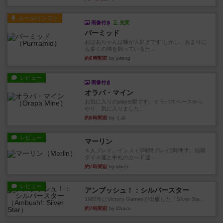
ルール/インスト
画像付き
充実
パーミッド
おばあちゃんは猫が大好きです!しかし、あまりに
も多くの猫を飼っているた...
約6時間前
by jurong
レビュー
画像付き
オラパ・マイン
お気に入りのplayte製です。オラパスペースから
やり、気に入りました...
約6時間前
by くみ
レビュー
マーリン
４人プレイ。インスト1時間プレイ2時間半。結構
ダイス運と手札のカード運...
約7時間前
by oliber
レビュー
アンブッシュ！：シルバースター
1987年にVictory Gamesが出版した『Silver Sta...
約7時間前
by Chaco