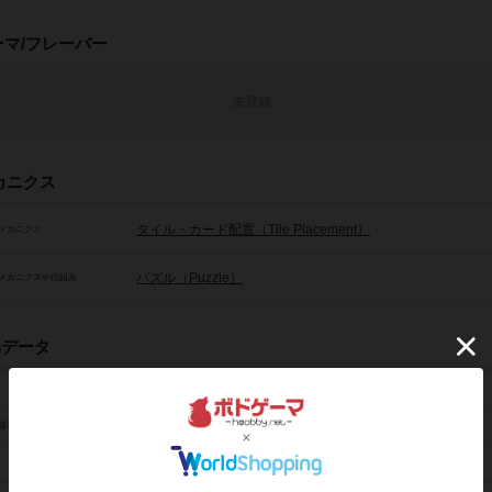
ーマ/フレーバー
未登録
カニクス
タイル・カード配置（Tile Placement）
メカニクス
パズル（Puzzle）
メカニクスや仕組み
品データ
フィット
Fits
題表記
1人～4人