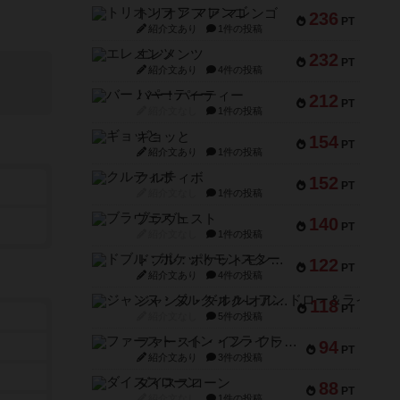
トリオンフ ア マレンゴ
236
PT
紹介文あり
1件の投稿
エレメンツ
232
PT
紹介文あり
4件の投稿
バー！パーティー
212
PT
紹介文なし
1件の投稿
ギョッと
154
PT
紹介文あり
1件の投稿
クルティボ
152
PT
紹介文なし
1件の投稿
ブラヴェスト
140
PT
紹介文なし
1件の投稿
ドブル：ポケットモンスター
122
PT
紹介文あり
4件の投稿
ジャンヌ・ダルク-オルレアン ドロー＆ライト
118
PT
紹介文なし
5件の投稿
ファースト・イン・フライト
94
PT
紹介文あり
3件の投稿
ダイススローン
88
PT
紹介文なし
1件の投稿