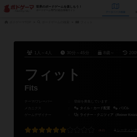
世界のボードゲームを楽しもう！
ボードゲーム専門の総合情報サイト
データベース
検
ボドゲーマTOP
ボードゲームの検索
フィット
1人～4人
30分～45分
8歳～
20
フィット
Fits
テーマ/フレーバー
：
登録を募集しています
メカニクス
：
タイル・カード配置
パズル
ゲームデザイナー
：
ライナー・クニツィア（Reiner Knizi
レーティング