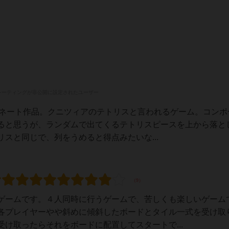
レーティングが非公開に設定されたユーザー
賞ノミネート作品。クニツィアのテトリスと言われるゲーム。コン
ると思うが、ランダムで出てくるテトリスピースを上から落と
スと同じで、列をうめると得点みたいな...
ゲームです。４人同時に行うゲームで、苦しくも楽しいゲーム
各プレイヤーやや斜めに傾斜したボードとタイル一式を受け取
け取ったらそれをボードに配置してスタートで...