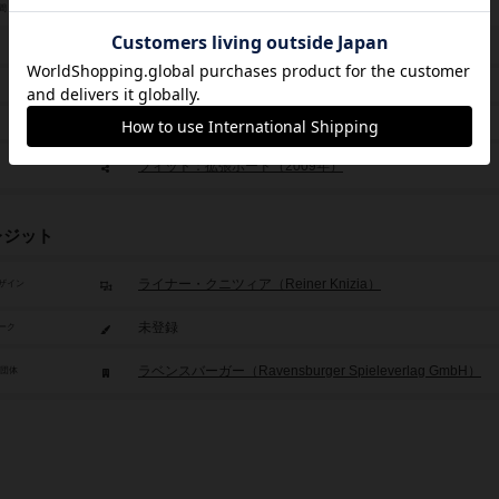
30分～45分
間
8歳から
2009年～
未登録
フィット：拡張ボード（2009年）
レジット
ライナー・クニツィア（Reiner Knizia）
ザイン
未登録
ーク
ラベンスバーガー（Ravensburger Spieleverlag GmbH）
/団体