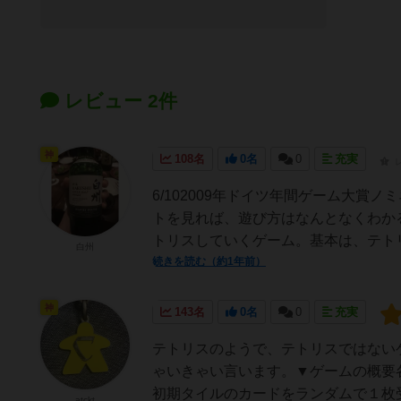
レビュー 2件
神
108名
0名
0
充実
6/102009年ドイツ年間ゲーム大
トを見れば、遊び方はなんとなくわか
トリスしていくゲーム。基本は、テトリ
白州
続きを読む（約1年前）
神
143名
0名
0
充実
テトリスのようで、テトリスではない
ゃいきゃい言います。▼ゲームの概要
初期タイルのカードをランダムで１枚受
atckt