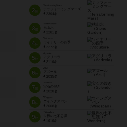
Terraforming Mars
2
テラフォーミングマーズ
位
2394名
Stone Garden
3
枯山水
位
2281名
Viticulture
4
ワイナリーの四季
位
2272名
Agricola
5
アグリコラ
位
2119名
Azul
6
アズール
位
2035名
Splendor
7
宝石の煌き
位
2028名
Wingspan
8
ウイングスパン
位
2006名
7 Wonders
9
世界の七不思議
位
1919名