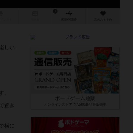
1
/インスト
掲示板
拡張/関連
作
次のおすすめ
楽しい
す。
ボードゲーム通販
で置き
オンラインストアで7,500商品を販売中
で横に