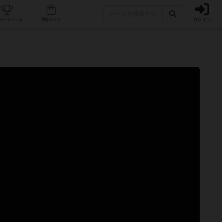
ログイン
カフェ/店舗
人気ボードゲーム
通販ストア