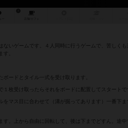
5
ュー
店舗/
カフェ
リプレイ
日記
戦略
・コツ
ルール
はないゲームです。４人同時に行うゲームで、苦しくも
ます。
たボードとタイル一式を受け取ります。
で１枚受け取ったらそれをボードに配置してスタートで
ルをマス目に合わせて（溝が掘ってあります）一番下ま
ます。上から自由に回転して、後は下までどすん。途中