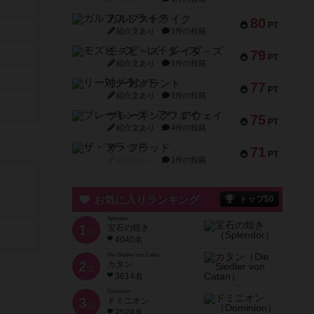
ガルフストライク
80
PT
紹介文あり
1件の投稿
モズビ－ズ・レイダ－ズ
79
PT
紹介文あり
1件の投稿
リー対グラント
77
PT
紹介文あり
1件の投稿
ブレーキング・アウェイ
75
PT
紹介文あり
4件の投稿
ザ・フラッド
71
PT
紹介文なし
1件の投稿
お気に入りランキング
トップ50
Splendor
1
宝石の煌き
位
4040名
Die Siedler von Catan
2
カタン
位
3614名
Dominion
3
ドミニオン
位
2528名