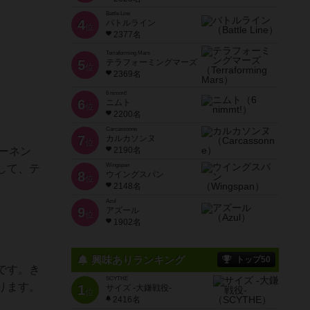
Battle Line
4
バトルライン
位
2377名
Terraforming Mars
5
テラフォーミングマーズ
位
2369名
6 nimmt!
6
ニムト
位
2200名
Carcassonne
7
カルカソンヌ
位
ポーネン
2190名
Wingspan
して、テ
8
ウイングスパン
位
2148名
Azul
9
アズール
位
1902名
興味ありランキング
トップ50
です。き
SCYTHE
ります。
1
サイズ -大鎌戦役-
位
2416名