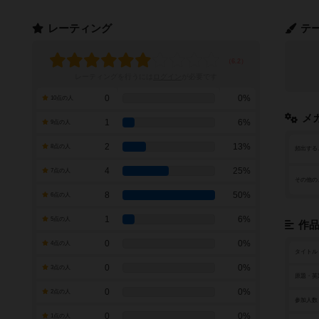
レーティング
テ
レーティングを行うには
ログイン
が必要です
0
0%
10点の人
メ
1
6%
9点の人
2
13%
8点の人
頻出する
4
25%
7点の人
その他の
8
50%
6点の人
1
6%
5点の人
作
0
0%
4点の人
タイトル
0
0%
3点の人
原題・英
0
0%
2点の人
参加人数
0
0%
1点の人