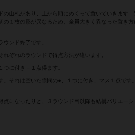
ドの山札があり、上から順にめくって置いていきます。
初の１枚の形が異なるため、全員大きく異なった置き方
ラウンド終了です。
それぞれのラウンドで得点方法が違います。
１つに付き＋１点得ます。
す。それは空いた隙間の●、１つに付き、マス１点です
得点になったりと、３ラウンド目以降も結構バリエーシ