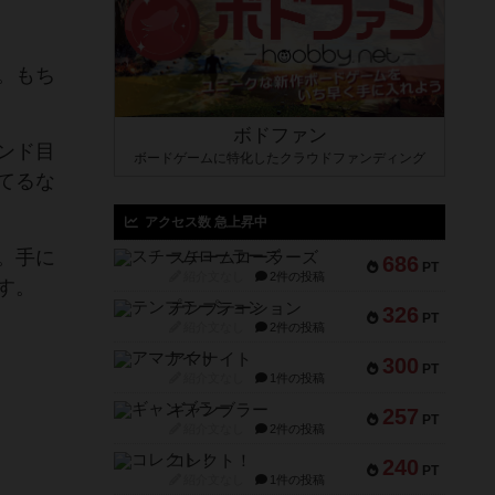
。もち
ボドファン
ンド目
ボードゲームに特化したクラウドファンディング
てるな
アクセス数 急上昇中
。手に
スチームローラーズ
686
PT
紹介文なし
2件の投稿
す。
テンプテーション
326
PT
紹介文なし
2件の投稿
アマナイト
300
PT
紹介文なし
1件の投稿
ギャンブラー
257
PT
紹介文なし
2件の投稿
コレクト！
240
PT
紹介文なし
1件の投稿