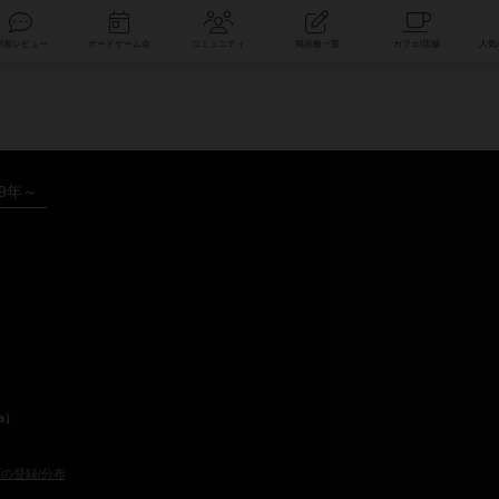
索
新着レビュー
ボードゲーム会
コミュニティ
掲示板一覧
09年～
a）
の登録/分布