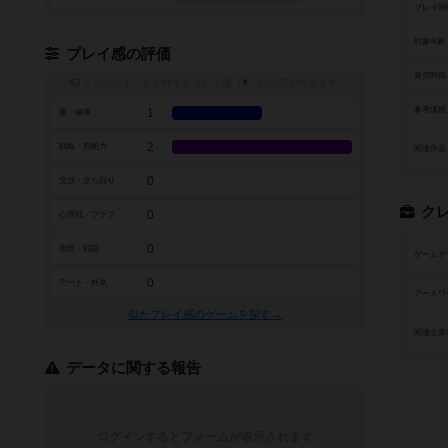
プレイ時
対象年齢
プレイ感の評価
発売時期
トグルスイッチを押すとプレイ感（
※
）の投票ができます
参考価格
1
運・確率
2
戦略・判断力
関連作品
0
交渉・立ち回り
ク
0
心理戦・ブラフ
0
攻防・戦闘
ゲームデ
0
アート・外見
アートワ
似たプレイ感のゲームを探す→
関連企業
データに関する報告
ログインするとフォームが表示されます