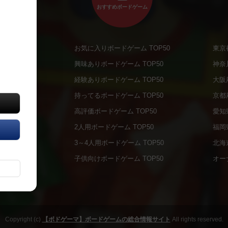
おすすめボードゲーム
お気に入りボードゲーム TOP50
東京
商品
興味ありボードゲーム TOP50
神奈
商品
経験ありボードゲーム TOP50
大阪
通販商品
持ってるボードゲーム TOP50
京都
販商品
高評価ボードゲーム TOP50
愛知
の通販商品
2人用ボードゲーム TOP50
福岡
の通販商品
3～4人用ボードゲーム TOP50
北海
について
子供向けボードゲーム TOP50
オー
ボドファン
Copyright (c)
【ボドゲーマ】ボードゲームの総合情報サイト
All rights reserved.