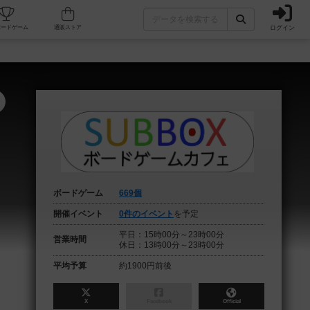
ログイン
フェ/店舗
人気ボードゲーム
通販ストア
ボードゲーム
669個
開催イベント
0件のイベント
を予定
平日：15時00分～23時00分
営業時間
休日：13時00分～23時00分
平均予算
約1900円前後
X
Facebook
Official