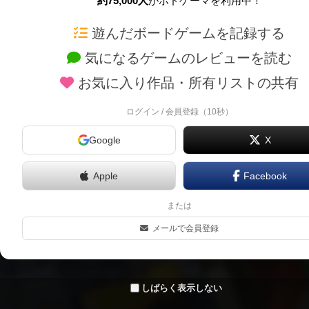
約75,000人
がボドゲーマを利用中！
ボドゲーマTOP
ボードゲーム通販
遊んだボードゲームを記録する
気になるゲームのレビューを読む
ボードゲームを検索する
新作・再入荷情報
お気に入り作品・所有リストの共有
ボードゲームの新着レビュー
定番ボードゲームの通販
ボードゲーム会情報
国産ボードゲームの通販
ログイン / 会員登録（10秒）
メカニクス特集
子供向けボードゲームの
Google
X
掲示板・トピックス
2人用ボードゲームの通
ボドとも・会員一覧
20分以下のボードゲーム
Apple
Facebook
ボードゲーム業界コラム
60分以上のボードゲーム
または
ボドゲーマご利用案内
割引購入！ボドクーポン
メールで会員登録
クラウドファンディング 
しばらく表示しない