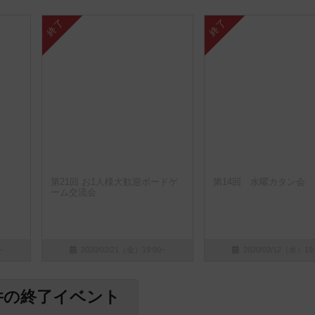
終了
終了
第21回 お1人様大歓迎ボードゲ
第14回 水曜カタン会
ーム交流会
~
2020/02/21（金）19:00~
2020/02/12（水）19:
件の終了イベント