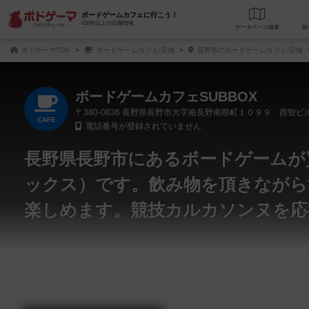
ボードゲームカフェに行こう！
610件以上の店舗情報
データベース
検
ボドゲーマTOP
ボードゲームカフェ/店舗
長野県のボードゲームカフェ/店舗
ボードゲームカフェSUBBOX
〒380-0836
長野県長野市大字南長野南県町１０９９ 西智ビ
CAFE
電話番号が登録されていません
長野県長野市にあるボードゲームが買
ックス）です。飲み物を頂きながら
楽しめます。競技カルカソンヌを応