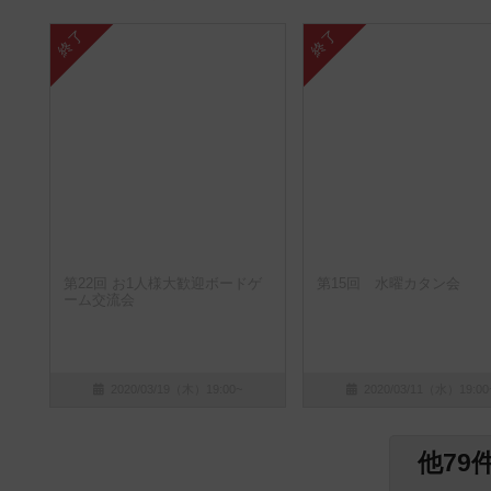
終了
終了
第22回 お1人様大歓迎ボードゲ
第15回 水曜カタン会
ーム交流会
2020/03/19（木）19:00~
2020/03/11（水）19:00
他79