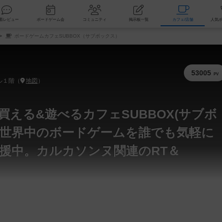
索
新着レビュー
ボードゲーム会
コミュニティ
掲示板一覧
カ
ボードゲームカフェSUBBOX（サブボックス）
53005
PV
ル１階（
地図
）
える&遊べるカフェSUBBOX(サブボ
世界中のボードゲームを誰でも気軽に
援中。カルカソンヌ関連のRT＆