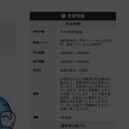
営業情報
料金/時間
平均予算
平均1900円前後
1時間400円～平日フリータイム1500
料金レンジ
円、週末フリータイム1900円
平日営業
15時00分～23時00分
休日営業
13時00分～23時00分
定休日
毎週月曜日、火曜日
お客様ならびに従業員の安全確保の
観点から、営業時間の急な変更がご
ざいます。お客様にはご不便をおか
けしますが、何卒ご理解賜りますよ
備考
うお願いいたします。また今後の感
染状況、行政からの要請に応じて、
適切な対応を図ってまいりますの
で、あらためてご理解賜りますよう
お願い申し上げます。
席数
5卓20席
通常時の遊び方