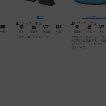
さと
ヨシイケシンイ
フォローする
フォローする
62個
日本
非表示
未設定
32個
長野県
54歳
男性
コロナを機会に始めました
アナログでもデジタルでも
の流浪の企画屋です。 本
デザイナー、ディレクター
ライター等...