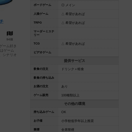
ボードゲーム
◎ メイン
人狼ゲーム
△ 希望があれば
チ
TRPG
△ 希望があれば
マーダーミステ
リー
94個
TCG
△ 希望があれば
ゲーム好き
業はゲーム
ビデオゲーム
、シナリオ
提供サービス
飲食の注文
ドリンク＋軽食
飲食の持ち込み
お酒の注文
あり
ゲーム販売
100種類以上
その他の環境
持ち込みゲーム
OK
お子様
小学校低学年以上推奨
禁煙
全席禁煙