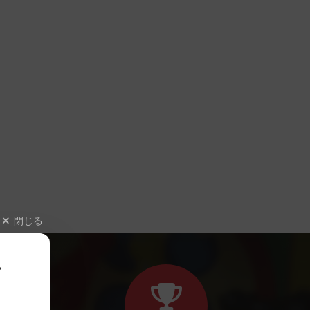
閉じる
、