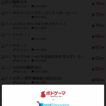
南北戦争
79
PT
紹介文あり
1件の投稿
キャプテン・フリップ：イスラ・ボンバ
72
PT
紹介文なし
2件の投稿
メメントオンラインタクティクス
70
PT
紹介文あり
4件の投稿
パーミッド
68
PT
紹介文なし
1件の投稿
クリーグ
57
PT
紹介文あり
1件の投稿
セミファイナル ～お前はまだ生きている～
53
PT
紹介文あり
1件の投稿
ふたつの街の物語
52
PT
紹介文あり
18件の投稿
クランク! ：冒険者たち（拡張）
50
PT
紹介文あり
4件の投稿
とうほうの！
42
PT
紹介文なし
1件の投稿
スターマイン・ラミー ポケット
42
PT
紹介文あり
2件の投稿