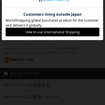
海兵隊
39
PT
紹介文あり
1件の投稿
スーパーストア3000
39
PT
紹介文なし
1件の投稿
フリップ７：復讐心とともに
37
PT
紹介文なし
2件の投稿
※Apple、Apple のロゴ は、米国および他の国々で登録されたApple Inc.の商標です。
※App Store は、Apple Inc.のサービスマークです。
※Android は、グーグル インコーポレイテッドの商標または登録商標です。
※Google Play とそのロゴは、Google Inc.の商標または登録商標です。
ボドゲーマTOP
ボードゲームを検索する
ボードゲームの新着レビュー