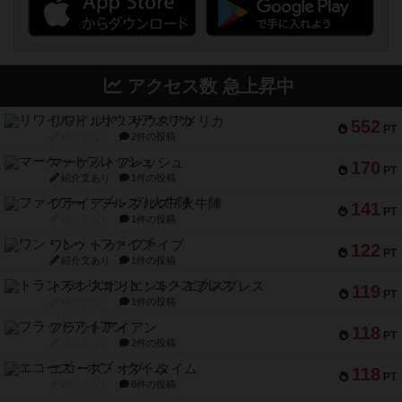
アクセス数 急上昇中
リワイルド：サウスアメリカ
552
PT
紹介文なし
2件の投稿
マーケットフレッシュ
170
PT
紹介文あり
1件の投稿
ファイアー・ブルズ / 火牛陣
141
PT
紹介文なし
1件の投稿
ワン・トゥ・ファイブ
122
PT
紹介文あり
1件の投稿
トランスオリエント・エクスプレス
119
PT
紹介文なし
1件の投稿
フラットアイアン
118
PT
紹介文なし
2件の投稿
エコーズ・オブ・タイム
118
PT
紹介文なし
8件の投稿