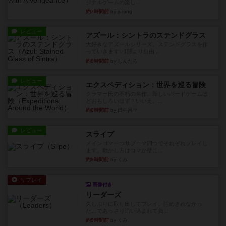
ジナルゲームの楽し...
約7時間前
by jurong
レビュー
アズール：シントラのステンドグラス
大好きなアズールシリーズ。ステンドグラスを作
っていきます✨1部より自由...
約8時間前
by しんたろ
レビュー
エクスペディション：世界を巡る冒険
クラマー氏の不朽の名作。新しいボードゲームほ
どおもしろいはず？いいえ。...
約8時間前
by 田中昌平
レビュー
スライプ
メインコマ一つサブコマ四つでそれぞれプレイし
ます。動かし方はコマか壁に...
約9時間前
by くみ
リプレイ
画像付き
リーダーズ
久しぶりに取り出してプレイ。詰めきれなかっ
た…であっさり追い込まれて負...
約9時間前
by くみ