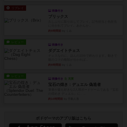
リプレイ
画像付き
ブリックス
久しぶりに取り出してプレイ。記号担当と色担当
に分かれてプレイ。あかんか...
約9時間前
by くみ
レビュー
画像付き
ダグエイトチェス
チェスなのに、ほんの10分で終わります。動きで
敵のコマの種類が分かれば...
約9時間前
by くみ
レビュー
画像付き
充実
宝石の煌き：デュエル 偽造者
筆者が最も好きな2人用ボードゲームである『宝石
の煌めき デュエル』に、...
約10時間前
by 手動人形
ボドゲーマのアプリ版はこちら