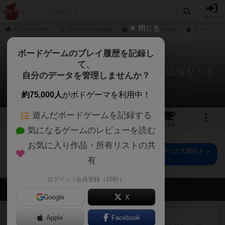
ログイン
閉じる
ボドゲーマTOP
ボードゲームの検索
ゴーストハンター13
ゴーストハン
ボードゲームのプレイ履歴を記録し
て、
ゴーストハンター13タイルゲーム 拡張セット
自分のデータを管理しませんか？
第1弾 7つの大罪
0件の戦略やコツ
約75,000人
がボドゲーマを利用中！
遊んだボードゲームを記録する
1
5
トップ
画像
動画
レビュー
カフェ
気になるゲームのレビューを読む
お気に入り作品・所有リストの共
ゴーストハンター13タイルゲーム 拡張セット第1弾 7つの大罪のトッ
プに戻る
有
ログイン / 会員登録（10秒）
会員の新しい投稿
Google
X
レビュー
マスクメン
Apple
Facebook