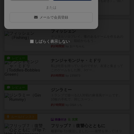
マスクメンすごい好き（プロレスも好き）。強い
やつを決めるというより、ジ...
または
17分前
by わー
メールで会員登録
レビュー
充実
フィッシェン
デジタルソロプレイ。毒のあるゲームを作るあの
人がデザイン。箱絵からもう...
しばらく表示しない
約2時間前
by おーちゃん
レビュー
ナンジャモンジャ・ミドリ
私は吃音を持っているのですが、友達と集まって
このゲームをした際、3ゲー...
約5時間前
by 155973
レビュー
ジンラミー
トランプで遊べる2人対戦の麻雀風ゲームです。
10枚の手札で、同じスーツ...
約7時間前
by OSAっち
ルール/インスト
画像付き
充実
フリップ７：復讐心とともに
概要Flip 7が復活しました――復讐を伴って!オリ