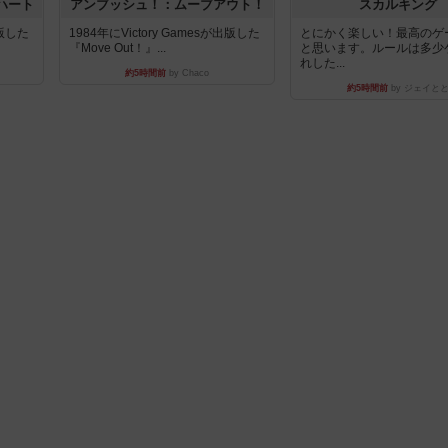
ハート
アンブッシュ！：ムーブアウト！
スカルキング
出版した
1984年にVictory Gamesが出版した
とにかく楽しい！最高のゲ
『Move Out！』...
と思います。ルールは多少
れした...
約5時間前
by Chaco
約5時間前
by ジェイと