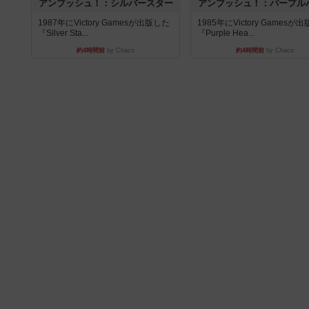
アンブッシュ！：シルバースター
アンブッシュ！：パープル
1987年にVictory Gamesが出版した
1985年にVictory Gamesが
『Silver Sta...
『Purple Hea...
約4時間前
by Chaco
約4時間前
by Chaco