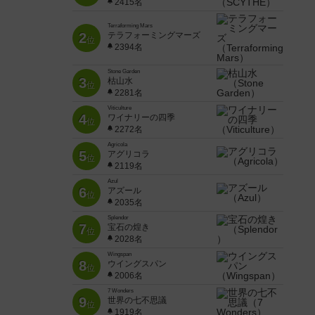
2415名
Terraforming Mars
2
テラフォーミングマーズ
位
2394名
Stone Garden
3
枯山水
位
2281名
Viticulture
4
ワイナリーの四季
位
2272名
Agricola
5
アグリコラ
位
2119名
Azul
6
アズール
位
2035名
Splendor
7
宝石の煌き
位
2028名
Wingspan
8
ウイングスパン
位
2006名
7 Wonders
9
世界の七不思議
位
1919名