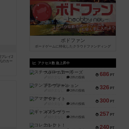
ボドファン
ボードゲームに特化したクラウドファンディング
間プレイ2
札のカー
アクセス数 急上昇中
スチームローラーズ
686
PT
紹介文なし
2件の投稿
テンプテーション
326
PT
紹介文なし
2件の投稿
アマナイト
300
PT
紹介文なし
1件の投稿
ギャンブラー
257
PT
紹介文なし
2件の投稿
コレクト！
240
PT