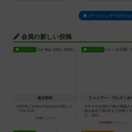
ゴーストハンター13タイル
会員の新しい投稿
レビュー
レビュー
南北戦争
ファイアー・ブルズ / 火
1983年にVictory Gamesが出版した
火牛を引き連れて敵を殲滅さ
『The Civil ...
縦か斜めで前2列まで攻撃で
が、自分...
5分前
by Chaco
約2時間前
by うらまこ