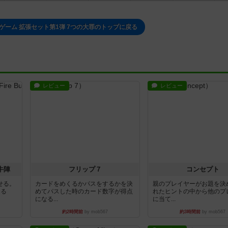
ゲーム 拡張セット第1弾 7つの大罪のトップに戻る
レビュー
レビュー
牛陣
フリップ７
コンセプト
せる。
カードをめくるかパスをするかを決
親のプレイヤーがお題を決
きる
めてパスした時のカード数字が得点
れたヒントの中から他のプ
になる...
に当て...
約2時間前
by mob567
約3時間前
by mob567