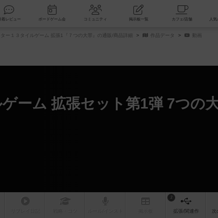
索
新着レビュー
ボードゲーム会
コミュニティ
掲示板一覧
ター１３タイルゲーム 拡張1『７つの大罪』の通販/商品詳細
作品データ
動画
ゲーム 拡張セット第1弾 7つの
2
リプレイ
日記
戦略
・コツ
ルール
/インスト
掲示板
拡張/関連
作
次