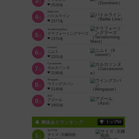
3
位
2528名
Battle Line
4
バトルライン
位
2377名
Terraforming Mars
5
テラフォーミングマーズ
位
2370名
6 nimmt!
6
ニムト
位
2201名
Carcassonne
7
カルカソンヌ
位
2190名
Wingspan
8
ウイングスパン
位
2149名
Azul
9
アズール
位
1903名
興味ありランキング
トップ50
SCYTHE
1
サイズ -大鎌戦役-
位