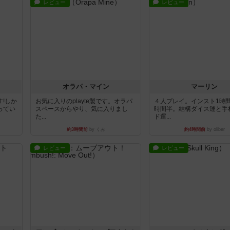
レビュー
レビュー
オラパ・マイン
マーリン
!しか
お気に入りのplayte製です。オラパ
４人プレイ。インスト1時
ってい
スペースからやり、気に入りまし
時間半。結構ダイス運と手
た...
ド運...
約3時間前
by くみ
約4時間前
by oliber
レビュー
レビュー