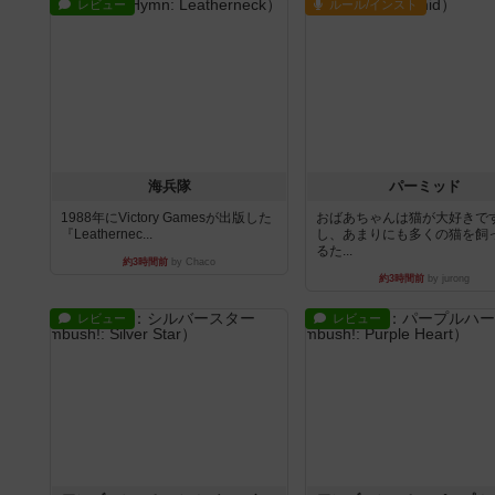
レビュー
ルール/インスト
海兵隊
パーミッド
1988年にVictory Gamesが出版した
おばあちゃんは猫が大好きです
『Leathernec...
し、あまりにも多くの猫を飼
るた...
約3時間前
by Chaco
約3時間前
by jurong
レビュー
レビュー