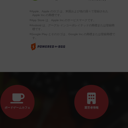
※Apple、Apple のロゴ は、米国および他の国々で登録された
Apple Inc.の商標です。
※App Store は、Apple Inc.のサービスマークです。
※Android は、グーグル インコーポレイテッドの商標または登録商
標です。
※Google Play とそのロゴは、Google Inc.の商標または登録商標で
す。
ボードゲームカフェ
運営者情報