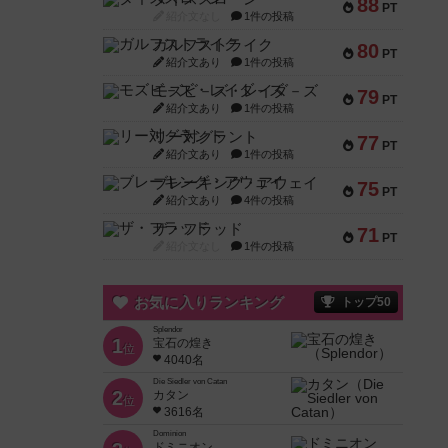
88
PT
紹介文なし
1件の投稿
ガルフストライク
80
PT
紹介文あり
1件の投稿
モズビ－ズ・レイダ－ズ
79
PT
紹介文あり
1件の投稿
リー対グラント
77
PT
紹介文あり
1件の投稿
ブレーキング・アウェイ
75
PT
紹介文あり
4件の投稿
ザ・フラッド
71
PT
紹介文なし
1件の投稿
お気に入りランキング
トップ50
Splendor
1
宝石の煌き
位
4040名
Die Siedler von Catan
2
カタン
位
3616名
Dominion
ドミニオン