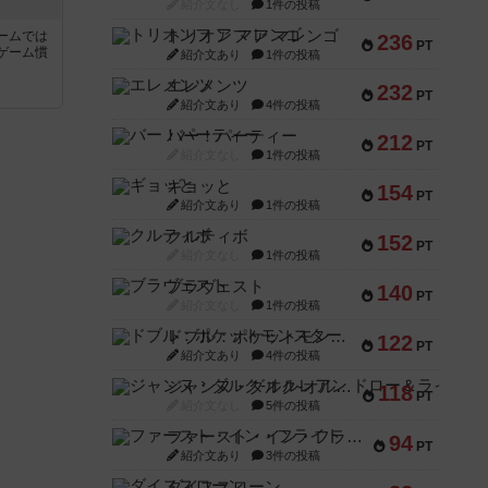
紹介文なし
1件の投稿
トリオンフ ア マレンゴ
ームでは
236
PT
ゲーム慣
紹介文あり
1件の投稿
エレメンツ
232
PT
と
紹介文あり
4件の投稿
バー！パーティー
212
PT
紹介文なし
1件の投稿
ギョッと
154
PT
紹介文あり
1件の投稿
クルティボ
152
PT
紹介文なし
1件の投稿
ブラヴェスト
140
PT
紹介文なし
1件の投稿
ドブル：ポケットモンスター
122
PT
紹介文あり
4件の投稿
ジャンヌ・ダルク-オルレアン ドロー＆ライト
118
PT
紹介文なし
5件の投稿
ファースト・イン・フライト
94
PT
紹介文あり
3件の投稿
ダイススローン