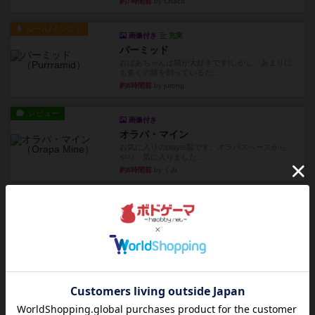
約7時間前
by Chaco
ルール/インスト
画像付き
充実
パーミッド
おばあちゃんは猫が大好きです!しかし、あまりに
も多くの猫を飼っているた...
約8時間前
by jurong
レビュー
画像付き
オラパ・マイン
お気に入りのplayte製です。オラパスペースから
やり、気に入りました...
約8時間前
by くみ
レビュー
マーリン
４人プレイ。インスト1時間プレイ2時間半。結構
ダイス運と手札のカード運...
約9時間前
by oliber
レビュー
アンブッシュ！：シルバースター
1987年にVictory Gamesが出版した『Silver Sta...
約9時間前
by Chaco