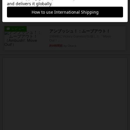
レビュー
アンブッシュ！：パープルハート
1985年にVictory Gamesが出版した『Purple Hea...
約9時間前
by Chaco
レビュー
アンブッシュ！：ムーブアウト！
1984年にVictory Gamesが出版した『Move
Out！』...
約9時間前
by Chaco