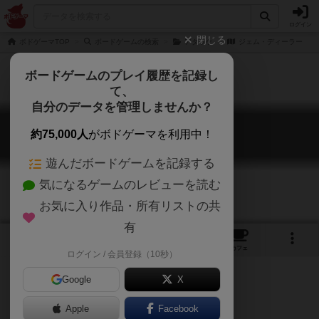
ログイン
閉じる
ボドゲーマTOP
ボードゲームの検索
アタッケ
ジェム・ディーラー
ボードゲームのプレイ履歴を記録し
て、
自分のデータを管理しませんか？
ジェム・ディーラー
約75,000人
がボドゲーマを利用中！
Gem Dealer
遊んだボードゲームを記録する
気になるゲームのレビューを読む
お気に入り作品・所有リストの共
有
1
2
トップ
画像
動画
レビュー
カフェ
ログイン / 会員登録（10秒）
Google
X
Apple
ご協力ください
Facebook