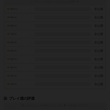
レーティングを行うには
ログイン
が必要です
-
非公開
10点の人
-
非公開
9点の人
-
非公開
8点の人
-
非公開
7点の人
-
非公開
6点の人
-
非公開
5点の人
-
非公開
4点の人
-
非公開
3点の人
-
非公開
2点の人
-
非公開
1点の人
プレイ感の評価
トグルスイッチを押すとプレイ感（
※
）の投票ができます