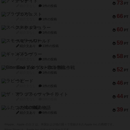
アマナイト
73
PT
紹介文なし
1件の投稿
ブラヴェスト
66
PT
紹介文なし
1件の投稿
スペクタキュラー
60
PT
紹介文なし
1件の投稿
スモールワールド
59
PT
紹介文あり
13件の投稿
ギャンブラー
58
PT
紹介文なし
2件の投稿
Bitter End ブタペスト救出作戦
52
PT
紹介文なし
1件の投稿
ラピード
46
PT
紹介文なし
1件の投稿
ザ・フラッフィー・ライト
44
PT
紹介文なし
0件の投稿
ふたつの城の物語
39
PT
紹介文あり
6件の投稿
※Apple、Apple のロゴ は、米国および他の国々で登録されたApple Inc.の商標です。
※App Store は、Apple Inc.のサービスマークです。