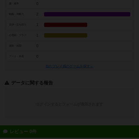
0
運・確率
2
戦略・判断力
1
交渉・立ち回り
1
心理戦・ブラフ
0
攻防・戦闘
0
アート・外見
似たプレイ感のゲームを探す→
データに関する報告
ログインするとフォームが表示されます
レビュー 0件