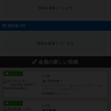
投稿を募集しています
掲示板 0件
投稿を募集しています
会員の新しい投稿
レビュー
充実
オバケだぞ～
対人アナログプレイ。簡単なルールで誰とでも遊
べるゲーム。こんなの子ども...
約1時間前
by おーちゃん
レビュー
充実
南北戦争