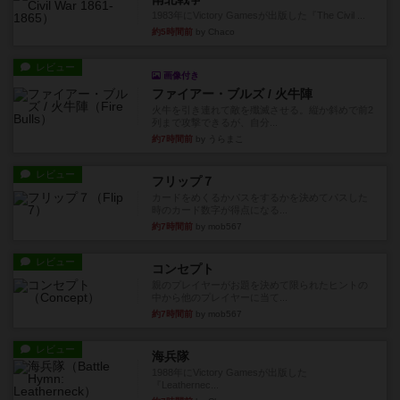
1983年にVictory Gamesが出版した『The Civil ...
約5時間前
by Chaco
レビュー
画像付き
ファイアー・ブルズ / 火牛陣
火牛を引き連れて敵を殲滅させる。縦か斜めで前2
列まで攻撃できるが、自分...
約7時間前
by うらまこ
レビュー
フリップ７
カードをめくるかパスをするかを決めてパスした
時のカード数字が得点になる...
約7時間前
by mob567
レビュー
コンセプト
親のプレイヤーがお題を決めて限られたヒントの
中から他のプレイヤーに当て...
約7時間前
by mob567
レビュー
海兵隊
1988年にVictory Gamesが出版した
『Leathernec...