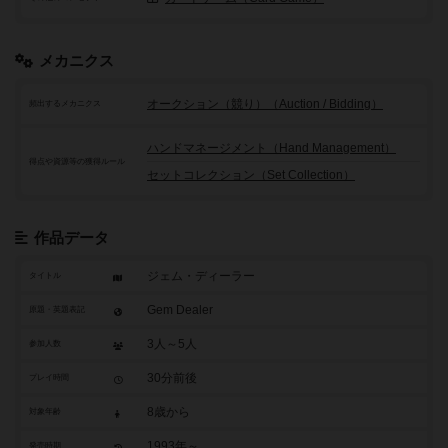
メカニクス
オークション（競り）（Auction / Bidding）
頻出するメカニクス
ハンドマネージメント（Hand Management）
得点や資源等の獲得ルール
セットコレクション（Set Collection）
作品データ
ジェム・ディーラー
タイトル
Gem Dealer
原題・英題表記
3人～5人
参加人数
30分前後
プレイ時間
8歳から
対象年齢
1993年～
発売時期