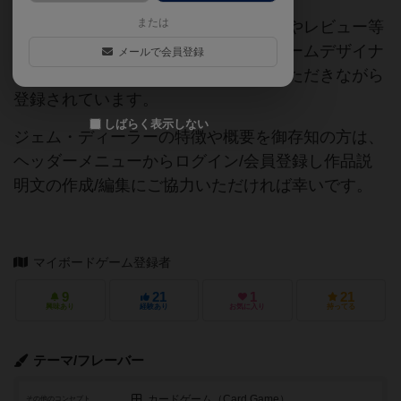
または
当サイトに掲載されている作品説明文やレビュー等
の情報は、ボドゲーマ運営事務局・ゲームデザイナ
メールで会員登録
ーご本人様・有志の皆様にご協力をいただきながら
登録されています。
しばらく表示しない
ジェム・ディーラーの特徴や概要を御存知の方は、
ヘッダーメニューからログイン/会員登録し作品説
明文の作成/編集にご協力いただければ幸いです。
マイボードゲーム登録者
9
21
1
21
興味あり
経験あり
お気に入り
持ってる
テーマ/フレーバー
カードゲーム（Card Game）
その他のコンセプト