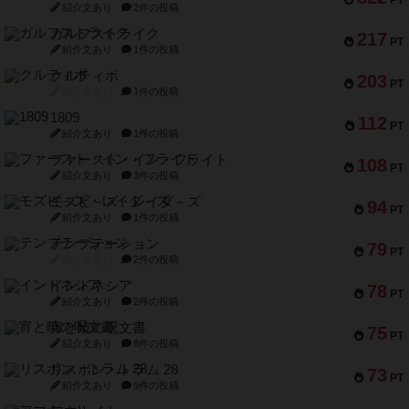
PT
紹介文あり
2件の投稿
ガルフストライク
217
PT
紹介文あり
1件の投稿
クルティボ
203
PT
紹介文なし
1件の投稿
1809
112
PT
紹介文あり
1件の投稿
ファースト・イン・フライト
108
PT
紹介文あり
3件の投稿
モズビ－ズ・レイダ－ズ
94
PT
紹介文あり
1件の投稿
テンプテーション
79
PT
紹介文なし
2件の投稿
インドネシア
78
PT
紹介文あり
2件の投稿
宵と暁の呪文書
75
PT
紹介文あり
8件の投稿
リスボン・トラム 28
73
PT
紹介文あり
9件の投稿