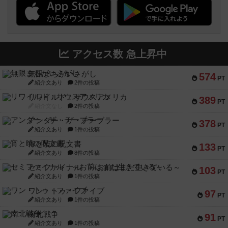
アクセス数 急上昇中
無限まちがいさがし
574
PT
紹介文あり
2件の投稿
リワイルド：サウスアメリカ
389
PT
紹介文なし
2件の投稿
アンダー・ザ・テーブラー
378
PT
紹介文あり
1件の投稿
宵と暁の呪文書
133
PT
紹介文あり
8件の投稿
セミファイナル ～お前はまだ生きている～
103
PT
紹介文あり
1件の投稿
ワン・トゥ・ファイブ
97
PT
紹介文あり
1件の投稿
南北戦争
91
PT
紹介文あり
1件の投稿