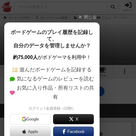
ログイン
閉じる
ボドゲーマTOP
ボードゲームの検索
アタッケ
ジェム・ディーラー
ボードゲームのプレイ履歴を記録し
て、
ジェム・ディーラー
自分のデータを管理しませんか？
0件のレビュー
約75,000人
がボドゲーマを利用中！
遊んだボードゲームを記録する
1
2
トップ
画像
動画
レビュー
カフェ
気になるゲームのレビューを読む
お気に入り作品・所有リストの共
ジェム・ディーラーのトップに戻る
有
ログイン / 会員登録（10秒）
会員の新しい投稿
Google
X
レビュー
充実
Apple
Facebook
アルナックの失われし遺跡