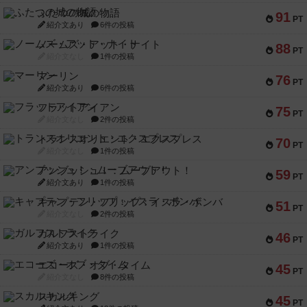
ふたつの城の物語
91
PT
紹介文あり
6件の投稿
ノームズ・アット・ナイト
88
PT
紹介文なし
1件の投稿
マーリン
76
PT
紹介文あり
6件の投稿
フラットアイアン
75
PT
紹介文なし
2件の投稿
トランスオリエント・エクスプレス
70
PT
紹介文なし
1件の投稿
アンブッシュ！：ムーブアウト！
59
PT
紹介文あり
1件の投稿
キャプテン・フリップ：イスラ・ボンバ
51
PT
紹介文なし
2件の投稿
ガルフストライク
46
PT
紹介文あり
1件の投稿
エコーズ・オブ・タイム
45
PT
紹介文なし
8件の投稿
スカルキング
45
PT