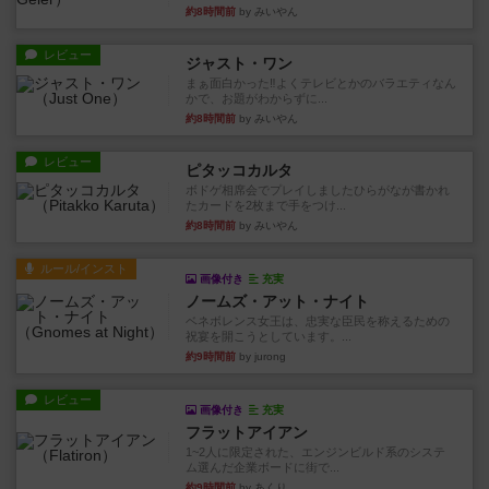
約8時間前
by みいやん
レビュー
ジャスト・ワン
まぁ面白かった‼️よくテレビとかのバラエティなん
かで、お題がわからずに...
約8時間前
by みいやん
レビュー
ピタッコカルタ
ボドゲ相席会でプレイしましたひらがなが書かれ
たカードを2枚まで手をつけ...
約8時間前
by みいやん
ルール/インスト
画像付き
充実
ノームズ・アット・ナイト
ベネボレンス女王は、忠実な臣民を称えるための
祝宴を開こうとしています。...
約9時間前
by jurong
レビュー
画像付き
充実
フラットアイアン
1~2人に限定された、エンジンビルド系のシステ
ム選んだ企業ボードに街で...
約9時間前
by あくり