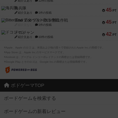
紹介文あり
12件の投稿
海兵隊
45
PT
紹介文あり
1件の投稿
Bitter End ブタペスト救出作戦
45
PT
紹介文なし
1件の投稿
ドコジャン
42
PT
紹介文あり
10件の投稿
※Apple、Apple のロゴ は、米国および他の国々で登録されたApple Inc.の商標です。
※App Store は、Apple Inc.のサービスマークです。
※Android は、グーグル インコーポレイテッドの商標または登録商標です。
※Google Play とそのロゴは、Google Inc.の商標または登録商標です。
ボドゲーマTOP
ボードゲームを検索する
ボードゲームの新着レビュー