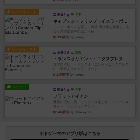
ルール/インスト
画像付き
充実
キャプテン・フリップ：イスラ・ボンバ
イスラ・ボンバを探しに出航!潜水艦を装備し、あ
なたの乗組員を監獄から解...
約12時間前
by jurong
ルール/インスト
画像付き
充実
トランスオリエント・エクスプレス
乗客の皆様、トランスオリエント・エクスプレス
にご乗車ありがとうございま...
約13時間前
by jurong
レビュー
画像付き
充実
フラットアイアン
世界に浸れる度 ☆☆☆☆★楽しさ ☆☆☆☆★
タイパ ☆☆☆☆☆マンハッ...
約14時間前
by DKnewyork
ボドゲーマのアプリ版はこちら