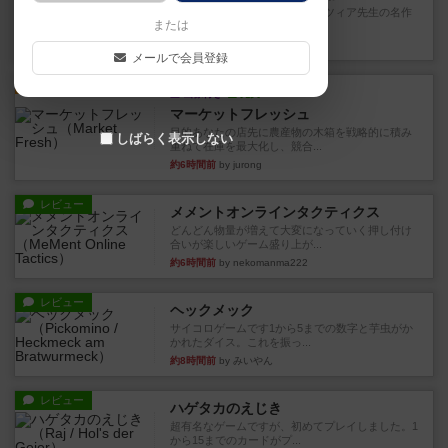
アナログ対人プレイ数回。クニツィア先生の名作
または
「エルドラドを探して」にあ...
約2時間前
by おーちゃん
メールで会員登録
ルール/インスト
画像付き
充実
マーケットフレッシュ
目的あなたの店先に農産物の木箱を戦略的に積み
しばらく表示しない
重ねて在庫を最大化し、競合...
約6時間前
by jurong
レビュー
メメントオンラインタクティクス
どんどん物量が増えて大変になっていく押し付け
合いが楽しいゲーム盛り上が...
約6時間前
by nekomanma222
レビュー
ヘックメック
サイコロゲームです1から5までの数字と芋虫がか
かれたダイス。これを振っ...
約8時間前
by みいやん
レビュー
ハゲタカのえじき
超有名なゲームですが、初めてプレイしました。1
から15までのカードがプ...