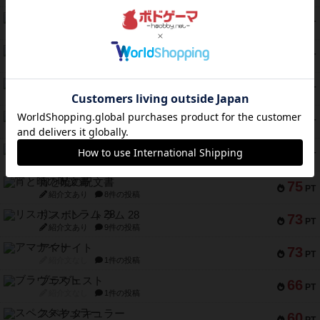
1809
112
PT
紹介文あり
1件の投稿
ファースト・イン・フライト
108
PT
紹介文あり
3件の投稿
モズビ－ズ・レイダ－ズ
94
PT
紹介文あり
1件の投稿
テンプテーション
79
PT
紹介文なし
2件の投稿
インドネシア
78
PT
紹介文あり
2件の投稿
宵と暁の呪文書
75
PT
紹介文あり
8件の投稿
リスボン・トラム 28
73
PT
紹介文あり
9件の投稿
アマナイト
73
PT
紹介文なし
1件の投稿
ブラヴェスト
66
PT
紹介文なし
1件の投稿
スペクタキュラー
60