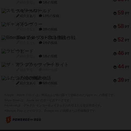
PT
紹介文なし
1件の投稿
スモールワールド
59
PT
紹介文あり
13件の投稿
ギャンブラー
58
PT
紹介文なし
2件の投稿
Bitter End ブタペスト救出作戦
52
PT
紹介文なし
1件の投稿
ラピード
46
PT
紹介文なし
1件の投稿
ザ・フラッフィー・ライト
44
PT
紹介文なし
0件の投稿
ふたつの城の物語
39
PT
紹介文あり
6件の投稿
※Apple、Apple のロゴ は、米国および他の国々で登録されたApple Inc.の商標です。
※App Store は、Apple Inc.のサービスマークです。
※Android は、グーグル インコーポレイテッドの商標または登録商標です。
※Google Play とそのロゴは、Google Inc.の商標または登録商標です。