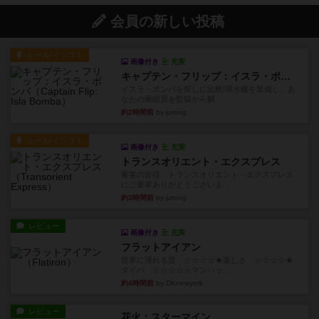
会員の新しい投稿
ルール/インスト
画像付き
充実
キャプテン・フリップ：イスラ・ボンバ
イスラ・ボンバを探しに出航!潜水艦を装備し、あ
なたの乗組員を監獄から解...
約2時間前
by jurong
ルール/インスト
画像付き
充実
トランスオリエント・エクスプレス
乗客の皆様、トランスオリエント・エクスプレス
にご乗車ありがとうございま...
約3時間前
by jurong
レビュー
画像付き
充実
フラットアイアン
世界に浸れる度 ☆☆☆☆★楽しさ ☆☆☆☆★
タイパ ☆☆☆☆☆マンハッ...
約4時間前
by DKnewyork
レビュー
花火：スターマイン