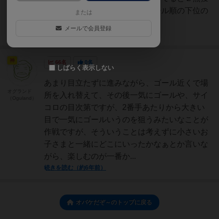
得としています。予想順は、ゴール順の下位の
または
人（手ゴマとしてゴール...
メールで会員登録
続きを読む（5年弱前）
神
66名
0名
しばらく表示しない
あまり目立たずに進みながら、ゴール近くで場
オグランド
所を入れ替えて、その後一気にゴールや、サイ
（Oguland）
コロの目次第ですが、2番手あたりから大きい
目で一気にゴールいうのを狙うみたいなことが
作戦ですが、そういうことは考えずに小さいお
子さまと一緒にどこにいったかなぁとか言いな
がら、楽しむのが一番か...
続きを読む（約6年前）
オバケだぞ～のトップに戻る