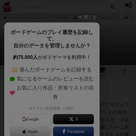
ログイン
閉じる
ボドゲーマTOP
ボードゲームの検索
オバケだぞ～の通販/商品詳細
作品
ボードゲームのプレイ履歴を記録し
て、
オバケだぞ～
自分のデータを管理しませんか？
2件の戦略やコツ
約75,000人
がボドゲーマを利用中！
遊んだボードゲームを記録する
8
12
80
トップ
画像
動画
レビュー
カフェ
気になるゲームのレビューを読む
お気に入り作品・所有リストの共
仙人
51名
0名
0
充実
有
【ハウスルール】慣れてきた方向けにサジェス
ログイン / 会員登録（10秒）
The100周年
チョンで書きます。最近は、3ラウンドの得点
Google
X
制で遊んでいます。１位４点、２位３点、３位
２点、４位１点を得点できます。更にゲーム終
Apple
Facebook
了後に他のプレイヤーの順位を当てると２点獲