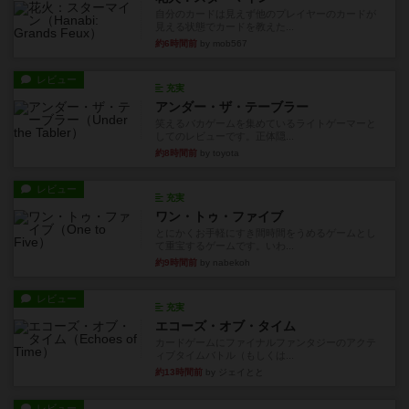
自分のカードは見えず他のプレイヤーのカードが
見える状態でカードを教えた...
約6時間前
by mob567
レビュー
充実
アンダー・ザ・テーブラー
笑えるバカゲームを集めているライトゲーマーと
してのレビューです。正体隠...
約8時間前
by toyota
レビュー
充実
ワン・トゥ・ファイブ
とにかくお手軽にすき間時間をうめるゲームとし
て重宝するゲームです。いわ...
約9時間前
by nabekoh
レビュー
充実
エコーズ・オブ・タイム
カードゲームにファイナルファンタジーのアクテ
ィブタイムバトル（もしくは...
約13時間前
by ジェイとと
レビュー