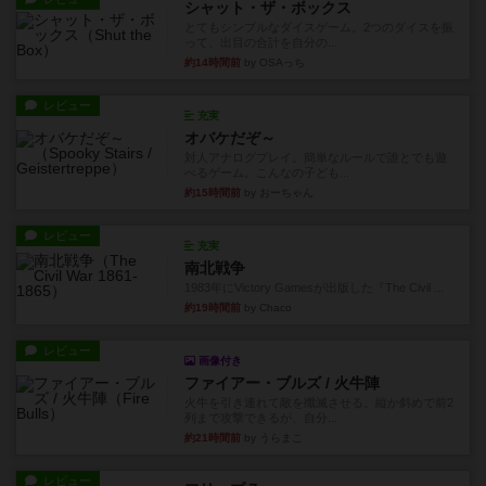
シャット・ザ・ボックス
とてもシンプルなダイスゲーム。2つのダイスを振
って、出目の合計を自分の...
約14時間前
by OSAっち
レビュー
充実
オバケだぞ～
対人アナログプレイ。簡単なルールで誰とでも遊
べるゲーム。こんなの子ども...
約15時間前
by おーちゃん
レビュー
充実
南北戦争
1983年にVictory Gamesが出版した『The Civil ...
約19時間前
by Chaco
レビュー
画像付き
ファイアー・ブルズ / 火牛陣
火牛を引き連れて敵を殲滅させる。縦か斜めで前2
列まで攻撃できるが、自分...
約21時間前
by うらまこ
レビュー