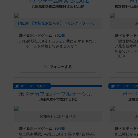
ドイツゲーム喫茶 B-CAFE
ボ
兵庫県姫路市二階町84 水田ビル2F
[NEW] 【大切なお知らせ】ドリンク・フードメニューの価格改定のご案内（2025年08月05日 16時49分）
遊べるボードゲーム
761個
遊べるボード
JR姫路駅徒歩8分！カフェと共にイマドキのボ
「飲食物持込
ードゲームを体験してみませんか？
ア最安値水準
を全てジャン
「好き...
フォローする
ボードゲームカフェ
ボードゲーム
ボドゲカフェパープルオーシャン
ボードゲ
埼玉県幸手市南2丁目5-1
北海道
お知らせはありません
遊べるボードゲーム
954個
遊べるボード
埼玉県幸手駅から徒歩10分！ 駐車場4台+駐輪
帯広神社から