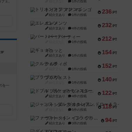
カフェ。
紹介文なし
1件の投稿
トリオンフ ア マレンゴ
236
PT
紹介文あり
1件の投稿
エレメンツ
232
PT
紹介文あり
4件の投稿
バー！パーティー
212
PT
紹介文なし
1件の投稿
ギョッと
154
3F
PT
紹介文あり
1件の投稿
クルティボ
152
PT
紹介文なし
1件の投稿
ブラヴェスト
140
PT
紹介文なし
1件の投稿
のを一
ドブル：ポケットモンスター
122
PT
紹介文あり
4件の投稿
ジャンヌ・ダルク-オルレアン ドロー＆ライト
118
PT
紹介文なし
5件の投稿
ファースト・イン・フライト
94
PT
紹介文あり
3件の投稿
ダイススローン