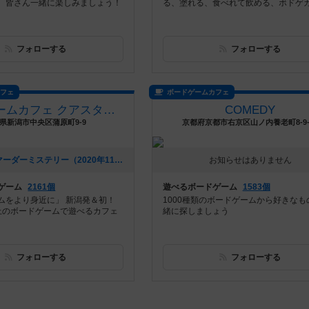
。皆さん一緒に楽しみましょう！
る、塗れる、食べれて飲める、ボドゲ
フォローする
フォローする
カフェ
ボードゲームカフェ
ボードゲームカフェ クアスタ（Quasta）
COMEDY
県新潟市中央区蒲原町9-9
京都府京都市右京区山ノ内養老町8-9-
[NEW] 9月のマーダーミステリー（2020年11月13日 23時07分）
お知らせはありません
ゲーム
2161個
遊べるボードゲーム
1583個
ムをより身近に」 新潟発＆初！
1000種類のボードゲームから好きなも
以上のボードゲームで遊べるカフェ
緒に探しましょう
フォローする
フォローする