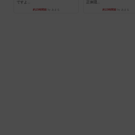
ですよ...
正体隠...
約15時間前
by あまる
約15時間前
by あまる