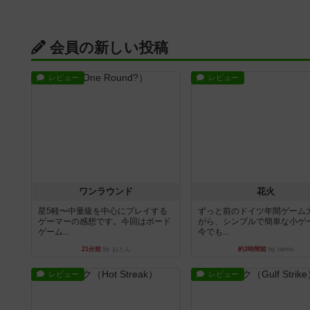
会員の新しい投稿
レビュー
レビュー
ワンラウンド
花火
星5軽〜中量級を中心にプレイする
ずっと前のドイツ年間ゲーム
ゲーマーの感想です。今回はボード
がら、シンプルで簡単な小ゲ
ゲーム...
今でも...
21分前
by おとん
約3時間前
by tamio
レビュー
レビュー