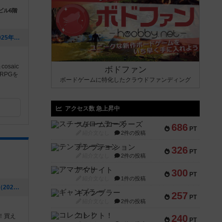
ビル6階
[NEW] アルケリンガ2月カレンダー（2025年02月13日 16時53分）
saic
ボドファン
RPGを
ボードゲームに特化したクラウドファンディング
アクセス数 急上昇中
スチームローラーズ
686
PT
紹介文なし
2件の投稿
テンプテーション
326
PT
紹介文なし
2件の投稿
アマナイト
300
PT
紹介文なし
1件の投稿
[NEW] 海外からゲームが届きました🛩（2021年12月28日 18時53分）
ギャンブラー
257
PT
紹介文なし
2件の投稿
コレクト！
！買え
240
PT