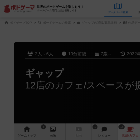
世界のボードゲームを楽しもう！
ボードゲーム専門の総合情報サイト
データベース
検
ボドゲーマTOP
ボードゲームの検索
ギャップの通販/商品詳細
作品デ
2人～6人
10分前後
7歳～
2022
ギャップ
12店のカフェ/スペースが
1
1
12
ゲーム
トップ
画像
動画
レビュー
店舗/
カフェ