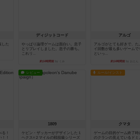
ディジットコード
アルゴ
出版した
やっぱり論理ゲームは面白い。息子
アルゴがとても好きで、た
とリプレイしました。息子の勝ち。
イ回数が最も多いゲームで
これリ...
といっ...
約14時間前
by くみ
約14時間前
by おとん
レビュー
ルール/インスト
1809
クマタ
べる！
ケビン・ザッカーがデザインした１
ゲームの目的ゲーム終了時
い！！
ヘクス=２マイルの戦役級シリーズ
のクランの見えているドミ