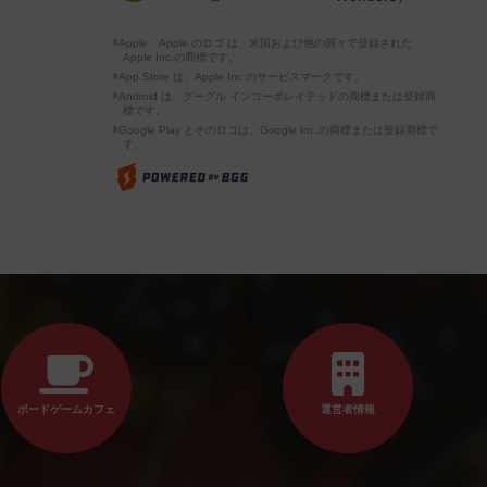
※Apple、Apple のロゴ は、米国および他の国々で登録された
Apple Inc.の商標です。
※App Store は、Apple Inc.のサービスマークです。
※Android は、グーグル インコーポレイテッドの商標または登録商
標です。
※Google Play とそのロゴは、Google Inc.の商標または登録商標で
す。
ボードゲームカフェ
運営者情報