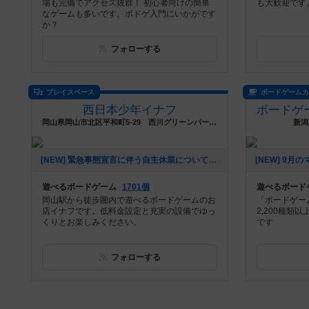
場も完備でアクセス抜群！ 初心者向けの簡単
も大歓迎です
なゲームも多いです。ボドゲ入門にいかがです
か？
フォローする
プレイスペース
ボードゲーム
西日本少年イナフ
岡山県岡山市北区平和町5-29 西川グリーンパーク4F
新潟
[NEW] 緊急事態宣言に伴う自主休業について（2021年05月14日 14時23分）
遊べるボードゲーム
1701個
遊べるボード
岡山駅から徒歩圏内で遊べるボードゲームのお
「ボードゲー
店イナフです。低料金設定と充実の設備でゆっ
2,200種類
くりとお楽しみください。
です
フォローする