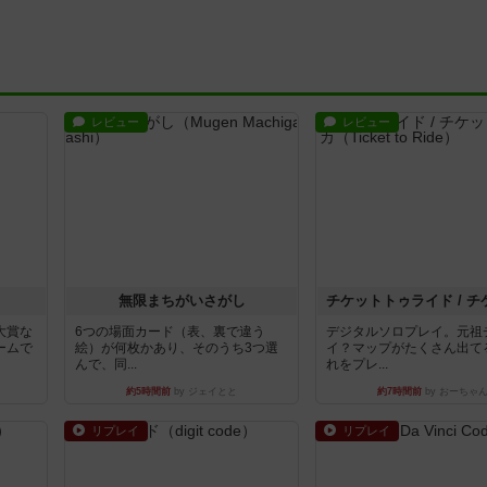
レビュー
レビュー
無限まちがいさがし
大賞な
6つの場面カード（表、裏で違う
デジタルソロプレイ。元祖
ームで
絵）が何枚かあり、そのうち3つ選
イ？マップがたくさん出て
んで、同...
れをプレ...
約5時間前
by ジェイとと
約7時間前
by おーちゃ
リプレイ
リプレイ