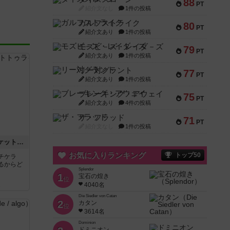
88
PT
紹介文なし
1件の投稿
ガルフストライク
80
PT
紹介文あり
1件の投稿
モズビ－ズ・レイダ－ズ
79
PT
紹介文あり
1件の投稿
リー対グラント
77
PT
紹介文あり
1件の投稿
ブレーキング・アウェイ
75
PT
紹介文あり
4件の投稿
ザ・フラッド
71
PT
紹介文なし
1件の投稿
チケットトゥライド / チケットトゥライドアメリカ
お気に入りランキング
トップ50
チケラ
るからど
Splendor
1
宝石の煌き
位
4040名
ん
Die Siedler von Catan
2
カタン
位
3614名
Dominion
ドミニオン