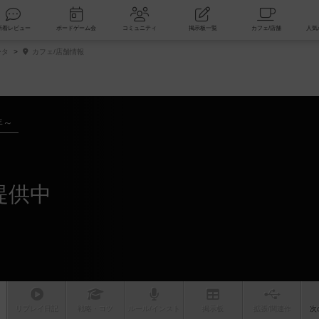
索
新着レビュー
ボードゲーム会
コミュニティ
掲示板一覧
ータ
カフェ/店舗情報
年～
提供中
リプレイ
日記
戦略
・コツ
ルール
/インスト
掲示板
拡張/関連
作
次