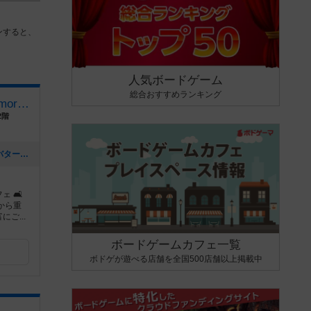
ンすると、
人気ボードゲーム
総合おすすめランキング
茨木ボードゲームカフェComorebi
2階
[NEW] 【新メニュー】「和風だし香るバター醤油きのこパスタ」が登場！（2026年01月28日 20時37分）
 🛋
から重
ご...
ボードゲームカフェ一覧
ボドゲが遊べる店舗を全国500店舗以上掲載中