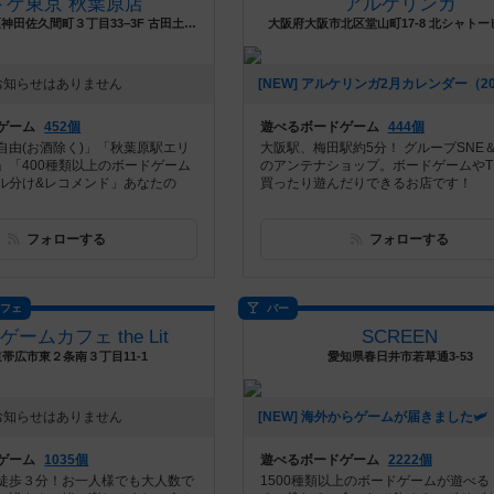
ドゲ東京 秋葉原店
アルケリンガ
東京都千代田区神田佐久間町３丁目33−3F 古田土ビル 2F
大阪府大阪市北区堂山町17-8 北シャトー
お知らせはありません
ゲーム
452個
遊べるボードゲーム
444個
自由(お酒除く)」「秋葉原駅エリ
大阪駅、梅田駅約5分！ グループSNE＆co
」「400種類以上のボードゲーム
のアンテナショップ。ボードゲームやT
ル分け&レコメンド」あなたの
買ったり遊んだりできるお店です！
フォローする
フォローする
カフェ
バー
ームカフェ the Lit
SCREEN
帯広市東２条南３丁目11-1
愛知県春日井市若草通3-53
お知らせはありません
ゲーム
1035個
遊べるボードゲーム
2222個
徒歩３分！お一人様でも大人数で
1500種類以上のボードゲームが遊べる