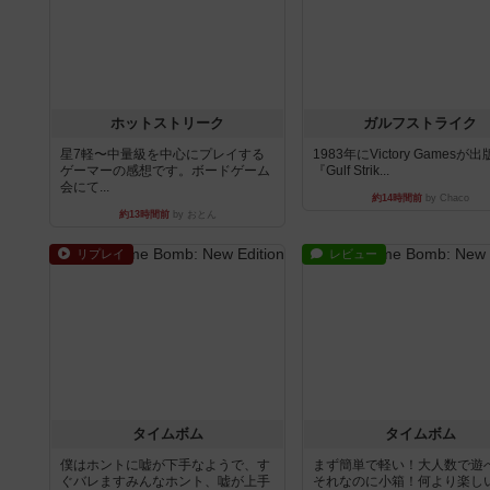
ホットストリーク
ガルフストライク
星7軽〜中量級を中心にプレイする
1983年にVictory Gamesが
ゲーマーの感想です。ボードゲーム
『Gulf Strik...
会にて...
約14時間前
by Chaco
約13時間前
by おとん
リプレイ
レビュー
タイムボム
タイムボム
僕はホントに嘘が下手なようで、す
まず簡単で軽い！大人数で遊
ぐバレますみんなホント、嘘が上手
それなのに小箱！何より楽し