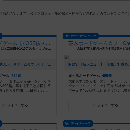
店登録されています。公開プロフィールの都道府県が設定されたアカウントでログイ
ス
ボードゲームカフェ
鉄人ボードゲーム【KOBE鉄人三国志ギャラリー】
兵庫県神戸市長田区二葉町6-1-13アスタくにづか6番館東棟1階
大阪府茨木市舟木町4-1 第2奥村ビル
[NEW] 土日で鉄人ボードゲーム会でした！（2026年04月07日 21時31分）
ゲーム
861個
遊べるボードゲーム
455個
駅。２名以上から遊べるボドゲス
大阪茨木にある唯一のボードゲームカフェ
ム800越。基本【平日は貸切】 平
全テーブルプレイマット完備 🎲軽ゲー
0円（最大５時間）土日祝：1人...
ゲーまで450種類以上 🍹ドリンクも豊富に
フォローする
フォローする
ス
プレイスペース