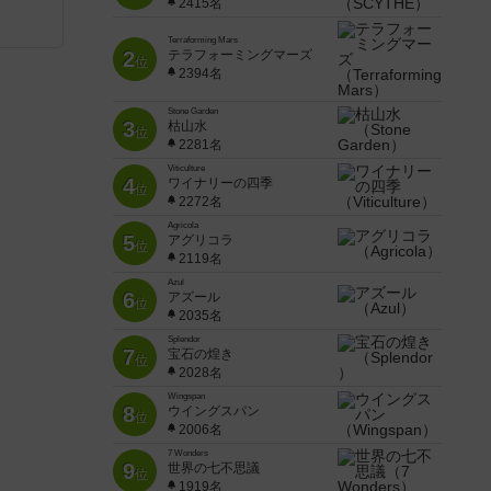
2415名
Terraforming Mars
2
テラフォーミングマーズ
位
2394名
Stone Garden
3
枯山水
位
2281名
Viticulture
4
ワイナリーの四季
位
2272名
Agricola
5
アグリコラ
位
2119名
Azul
6
アズール
位
2035名
Splendor
7
宝石の煌き
位
2028名
Wingspan
8
ウイングスパン
位
2006名
7 Wonders
9
世界の七不思議
位
1919名