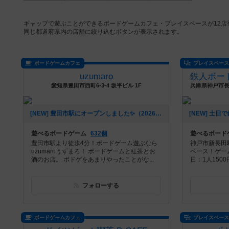
ギャップで遊ぶことができるボードゲームカフェ・プレイスペースが12
同じ都道府県内の店舗に絞り込むボタンが表示されます。
ボードゲームカフェ
プレイスペー
uzumaro
愛知県豊田市西町6-3-4 坂平ビル 1F
[NEW] 豊田市駅にオープンしました✨（2026年07月24日 13時44分）
遊べるボードゲーム
632個
遊べるボード
豊田市駅より徒歩4分！ボードゲーム遊ぶなら
神戸市新長田
uzumaroうずまろ！ ボードゲームと紅茶とお
ペース！ゲー
酒のお店。 ボドゲをあまりやったことがな...
日：1人150
フォローする
ボードゲームカフェ
プレイスペー