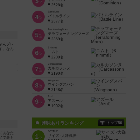
3
位
2528名
Battle Line
4
バトルライン
位
2377名
Terraforming Mars
5
テラフォーミングマーズ
位
2369名
ぶんプレ
6 nimmt!
す。なん
6
ニムト
位
2200名
Carcassonne
7
カルカソンヌ
位
2190名
Wingspan
8
ウイングスパン
位
2148名
Azul
9
アズール
位
1902名
興味ありランキング
トップ50
SCYTHE
にあなた
1
サイズ -大鎌戦役-
ノで最も
位