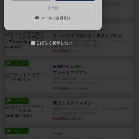
イスラ・ボンバを探しに出航!潜水艦を装備し、あ
または
なたの乗組員を監獄から解...
約2時間前
by jurong
メールで会員登録
ルール/インスト
画像付き
充実
トランスオリエント・エクスプレス
乗客の皆様、トランスオリエント・エクスプレス
しばらく表示しない
にご乗車ありがとうございま...
約3時間前
by jurong
レビュー
画像付き
充実
フラットアイアン
世界に浸れる度 ☆☆☆☆★楽しさ ☆☆☆☆★
タイパ ☆☆☆☆☆マンハッ...
約4時間前
by DKnewyork
レビュー
花火：スターマイン
自分のカードは見えず他のプレイヤーのカードが
見える状態でカードを教えた...
約6時間前
by mob567
レビュー
充実