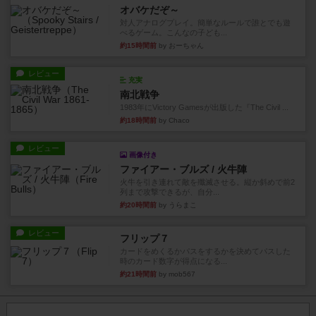
オバケだぞ～
対人アナログプレイ。簡単なルールで誰とでも遊
べるゲーム。こんなの子ども...
約15時間前
by おーちゃん
レビュー
充実
南北戦争
1983年にVictory Gamesが出版した『The Civil ...
約18時間前
by Chaco
レビュー
画像付き
ファイアー・ブルズ / 火牛陣
火牛を引き連れて敵を殲滅させる。縦か斜めで前2
列まで攻撃できるが、自分...
約20時間前
by うらまこ
レビュー
フリップ７
カードをめくるかパスをするかを決めてパスした
時のカード数字が得点になる...
約21時間前
by mob567