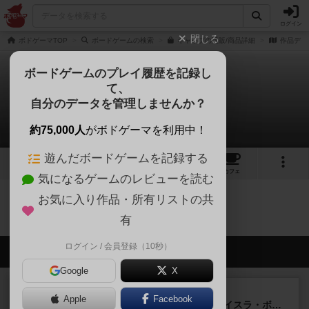
ログイン
閉じる
ボドゲーマTOP
ボードゲームの検索
ギャップの通販/商品詳細
作品デー
ボードゲームのプレイ履歴を記録し
て、
ギャップ
自分のデータを管理しませんか？
0件の戦略やコツ
約75,000人
がボドゲーマを利用中！
遊んだボードゲームを記録する
1
1
12
トップ
画像
動画
レビュー
カフェ
気になるゲームのレビューを読む
お気に入り作品・所有リストの共
ギャップのトップに戻る
有
ログイン / 会員登録（10秒）
会員の新しい投稿
Google
X
ルール/インスト
画像付き
充実
Apple
Facebook
キャプテン・フリップ：イスラ・ボンバ