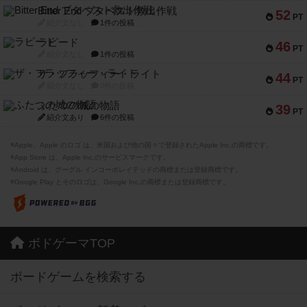
Bitter End ブタペスト救出作戦
52
PT
紹介文なし
1件の投稿
ラピード
46
PT
紹介文なし
1件の投稿
ザ・フラッフィー・ライト
44
PT
紹介文なし
0件の投稿
ふたつの城の物語
39
PT
紹介文あり
6件の投稿
※Apple、Apple のロゴ は、米国および他の国々で登録されたApple Inc.の商標です。
※App Store は、Apple Inc.のサービスマークです。
※Android は、グーグル インコーポレイテッドの商標または登録商標です。
※Google Play とそのロゴは、Google Inc.の商標または登録商標です。
ボドゲーマTOP
ボードゲームを検索する