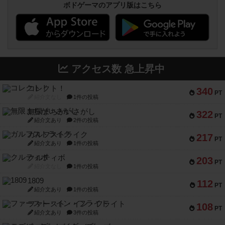
ボドゲーマのアプリ版はこちら
アクセス数 急上昇中
コレクト！
340
PT
紹介文なし
1件の投稿
無限まちがいさがし
322
PT
紹介文あり
2件の投稿
ガルフストライク
217
PT
紹介文あり
1件の投稿
クルティボ
203
PT
紹介文なし
1件の投稿
1809
112
PT
紹介文あり
1件の投稿
ファースト・イン・フライト
108
PT
紹介文あり
3件の投稿