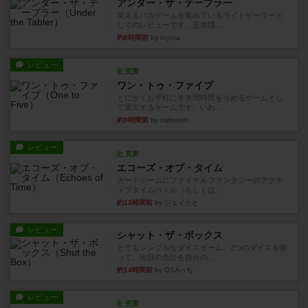
アンダー・ザ・テーブラー
笑えるバカゲームを集めているライトゲーマーと
してのレビューです。正体隠...
約8時間前
by toyota
レビュー
充実
ワン・トゥ・ファイブ
とにかくお手軽にすき間時間をうめるゲームとし
て重宝するゲームです。いわ...
約9時間前
by nabekoh
レビュー
充実
エコーズ・オブ・タイム
カードゲームにファイナルファンタジーのアクテ
ィブタイムバトル（もしくは...
約13時間前
by ジェイとと
レビュー
シャット・ザ・ボックス
とてもシンプルなダイスゲーム。2つのダイスを振
って、出目の合計を自分の...
約14時間前
by OSAっち
レビュー
充実