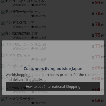
モズビ－ズ・レイダ－ズ
94
PT
紹介文あり
1件の投稿
テンプテーション
79
PT
紹介文なし
2件の投稿
インドネシア
78
PT
紹介文あり
2件の投稿
宵と暁の呪文書
75
PT
紹介文あり
8件の投稿
リスボン・トラム 28
73
PT
紹介文あり
9件の投稿
アマナイト
73
PT
紹介文なし
1件の投稿
ブラヴェスト
66
PT
紹介文なし
1件の投稿
スペクタキュラー
60
PT
紹介文なし
1件の投稿
スモールワールド
59
PT
紹介文あり
13件の投稿
ギャンブラー
58
PT
紹介文なし
2件の投稿