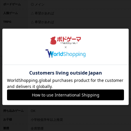
ボードゲーム
◎ メイン
人狼ゲーム
△ 希望があれば
TRPG
△ 希望があれば
マーダーミステ
リー
TCG
△ 希望があれば
ビデオゲーム
△ 希望があれば
提供サービス
飲食の注文
なし
飲食の持ち込み
お酒の注文
なし
ゲーム販売
基本的にない
その他の環境
持ち込みゲーム
OK
お子様
小学校低学年以上推奨
禁煙
全席禁煙