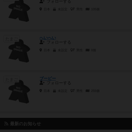
フォローする
日本
未設定
男性
105個
へいへい
たまご
フォローする
日本
未設定
男性
0個
ブービー
たまご
フォローする
日本
未設定
男性
255個
最新のお知らせ