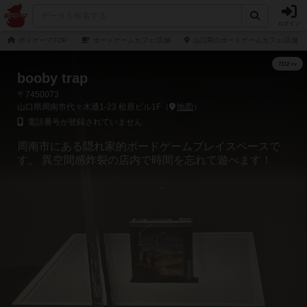
ログイン
ボドゲーマTOP
ボードゲームカフェ/店舗
山口県のボードゲームカフェ/店舗
booby trap
〒7450073
山口県周南市代々木通1-23 松原ビル1F（
地図
）
電話番号が登録されていません
周南市にある隠れ家的ボードゲームプレイスペースで
す。 異空間感炸裂の店内で時間を忘れて遊べます！