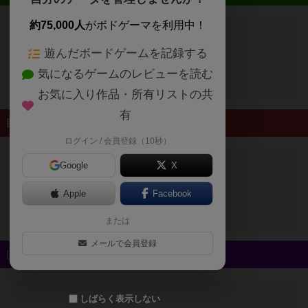
約75,000人
がボドゲーマを利用中！
遊んだボードゲームを記録する
開催予定のイベントはありません
気になるゲームのレビューを読む
お気に入り作品・所有リストの共
有
終了したイベント
ログイン / 会員登録（10秒）
Google
X
終了したイベントはありません
Apple
Facebook
または
メールで会員登録
新着スタッフブログ
しばらく表示しない