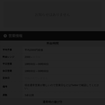
お知らせはありません
営業情報
料金/時間
平均予算
平均2000円前後
料金レンジ
2000～
未登録
平日営業
18時00分～00時00分
休日営業
18時00分～00時00分
定休日
登録されていません
現在通常営業が難しいので営業日などはTwitterで確認してくださ
備考
い。
席数
3卓12席
通常時の遊び方