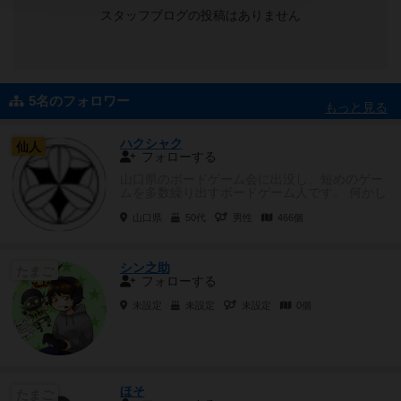
スタッフブログの投稿はありません
5名のフォロワー
もっと見る
ハクシャク
仙人
フォローする
山口県のボードゲーム会に出没し、短めのゲー
ムを多数繰り出すボードゲーム人です。 何かし
ら「ツッコミ待ち」な雰囲気...
山口県
50代
男性
466個
シン之助
たまご
フォローする
未設定
未設定
未設定
0個
ほそ
たまご