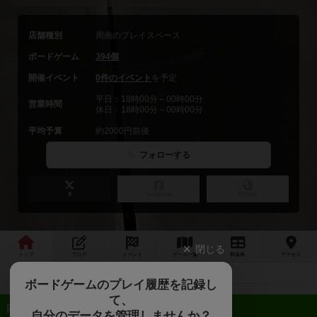
店舗種別
周南のプレイスペース
ボードゲーム
394個
開催イベント
0件のイベント
を予定
平日：18時00分～00時00分
営業時間
休日：18時00分～00時00分
平均予算
約2000円前後
フォローする
X
Facebook
Official
閉じる
トップ
ブログ
イベント
ゲーム
一覧
料金
表
アクセス
ボードゲームのプレイ履歴を記録し
て、
近日開催予定のイベント
自分のデータを管理しませんか？