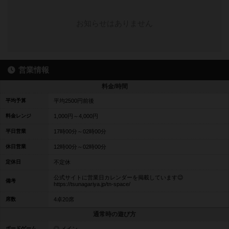
お知らせはありません
営業情報
料金/時間
平均予算
平均2500円前後
料金レンジ
1,000円～4,000円
平日営業
17時00分～02時00分
休日営業
12時00分～02時00分
定休日
不定休
公式サイトに営業日カレンダーを掲載しています😉
備考
https://tsunagariya.jp/tn-space/
席数
4卓20席
通常時の遊び方
ボードゲーム
◎ メイン