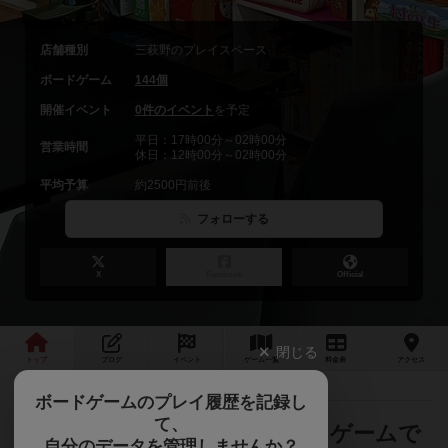
店舗種別
三萩野のプレイスペース
ボードゲーム
144個
開催イベント
0件のイベント
を予定
平日：17時00分～02時00分
営業時間
休日：12時00分～02時00分
平均予算
約2500円前後
フォローする
X
Facebook
Official
閉じる
トップ
ブログ
イベント
ゲーム
一覧
料金
表
アクセス
ボードゲームのプレイ履歴を記録し
て、
北九州・小倉でまったりボードゲームで
自分のデータを管理しませんか？