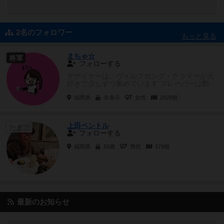
2名のフォロワー
もっと見る
まちゃ☆
将軍
フォローする
デザイナーは、ヴォルフガング・クラマーが大
好きで少しずつ集めています フレーバーは動
物、ヨーロッパ、世界史等...
福岡県
非表示
女性
2028個
上田ペントル
たまご
フォローする
福岡県
50歳
男性
179個
最新のお知らせ