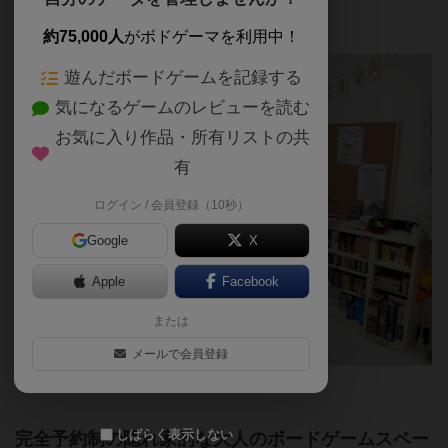
遊べる場所はココ！
約75,000人
がボドゲーマを利用中！
遊んだボードゲームを記録する
気になるゲームのレビューを読む
お気に入り作品・所有リストの共
有
ログイン / 会員登録（10秒）
Google
X
Apple
Facebook
または
メールで会員登録
しばらく表示しない
完全予約制の隠れ家的な大人のボードゲームスペー