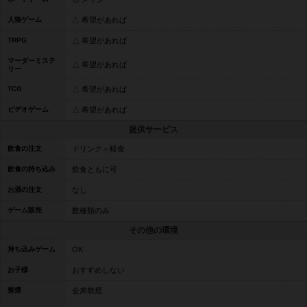
人狼ゲーム
△ 希望があれば
TRPG
△ 希望があれば
マーダーミステ
△ 希望があれば
リー
TCG
△ 希望があれば
ビデオゲーム
△ 希望があれば
提供サービス
飲食の注文
ドリンク＋軽食
飲食の持ち込み
飲食ともに可
お酒の注文
なし
ゲーム販売
数種類のみ
その他の環境
持ち込みゲーム
OK
お子様
おすすめしない
禁煙
全席禁煙