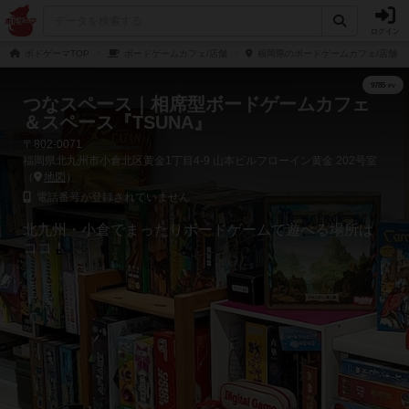
ログイン
ボドゲーマTOP
ボードゲームカフェ/店舗
福岡県のボードゲームカフェ/店舗
つなスペース｜相席型ボードゲームカフェ
＆スペース『TSUNA』
〒802-0071
福岡県北九州市小倉北区黄金1丁目4-9 山本ビルフローイン黄金 202号室
（
地図
）
電話番号が登録されていません
北九州・小倉でまったりボードゲームで遊べる場所は
ココ！