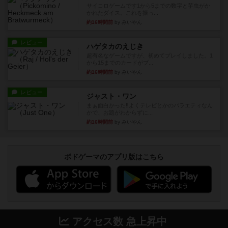
サイコロゲームです1から5までの数字と芋虫がか
かれたダイス。これを振っ...
約16時間前
by みいやん
レビュー
ハゲタカのえじき
超有名なゲームですが、初めてプレイしました。1
から15までのカードがプ...
約16時間前
by みいやん
レビュー
ジャスト・ワン
まぁ面白かった‼️よくテレビとかのバラエティなん
かで、お題がわからずに...
約16時間前
by みいやん
ボドゲーマのアプリ版はこちら
アクセス数 急上昇中