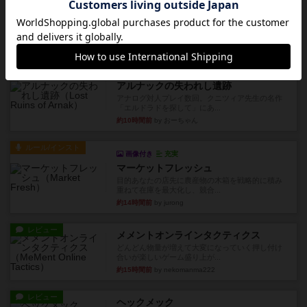
デクリプト
プレイ感がしっかりしてるから、超ボードゲーム
やったなって感じ。パーティ...
約8時間前
by ヒロ(新！ボードゲーム家族)
レビュー
充実
アルナックの失われし遺跡
アナログ対人プレイ数回。クニツィア先生の名作
「エルドラドを探して」にあ...
約10時間前
by おーちゃん
ルール/インスト
画像付き
充実
マーケットフレッシュ
目的あなたの店先に農産物の木箱を戦略的に積み
重ねて在庫を最大化し、競合...
約14時間前
by jurong
レビュー
メメントオンラインタクティクス
どんどん物量が増えて大変になっていく押し付け
合いが楽しいゲーム盛り上が...
約15時間前
by nekomanma222
レビュー
ヘックメック