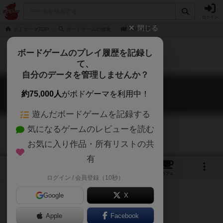
ログイン
閉じる
ボドゲーマTOP
ボードゲームの検索
HAKONE
ボードゲームのプレイ履歴を記録し
て、
自分のデータを管理しませんか？
HAKONE
約75,000人
がボドゲーマを利用中！
Hakone
遊んだボードゲームを記録する
気になるゲームのレビューを読む
お気に入り作品・所有リストの共
有
1
3
トップ
画像
動画
レビュー
カフェ
ログイン / 会員登録（10秒）
Google
X
正月の感動を、もう一度。
Apple
Facebook