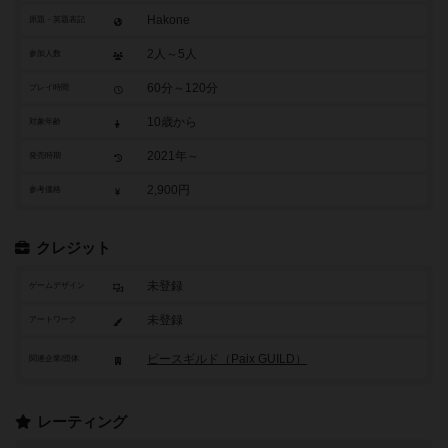
Hakone
原題・英題表記
2人～5人
参加人数
60分～120分
プレイ時間
10歳から
対象年齢
2021年～
発売時期
2,900円
参考価格
クレジット
未登録
ゲームデザイン
未登録
アートワーク
ピースギルド（Paix GUILD）
関連企業/団体
レーティング