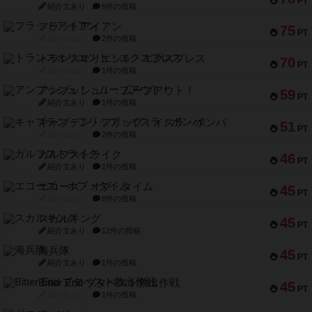
PT
紹介文あり
6件の投稿
フラットアイアン
75
PT
紹介文なし
2件の投稿
トランスオリエント・エクスプレス
70
PT
紹介文なし
1件の投稿
アンブッシュ！：ムーブアウト！
59
PT
紹介文あり
1件の投稿
キャプテン・フリップ：イスラ・ボンバ
51
PT
紹介文なし
2件の投稿
ガルフストライク
46
PT
紹介文あり
1件の投稿
エコーズ・オブ・タイム
45
PT
紹介文なし
8件の投稿
スカルキング
45
PT
紹介文あり
12件の投稿
海兵隊
45
PT
紹介文あり
1件の投稿
Bitter End ブタペスト救出作戦
45
PT
紹介文なし
1件の投稿