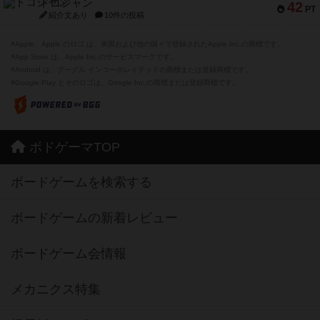
ドコジャン
42
PT
紹介文あり
10件の投稿
※Apple、Apple のロゴ は、米国および他の国々で登録されたApple Inc.の商標です。
※App Store は、Apple Inc.のサービスマークです。
※Android は、グーグル インコーポレイテッドの商標または登録商標です。
※Google Play とそのロゴは、Google Inc.の商標または登録商標です。
ボドゲーマTOP
ボードゲームを検索する
ボードゲームの新着レビュー
ボードゲーム会情報
メカニクス特集