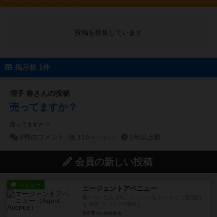
投稿を募集しています
掲示板 1件
増子 春さんの投稿
売ってますか？
売ってますか？
0件のコメント
119
1年以上前
ページビュー
会員の新しい投稿
レビュー
エージェントアベニュー
追いついたら勝ち。シンプルな ルールとで直感的
な 目的で、ボドゲ慣れし...
8分前
by daisdice