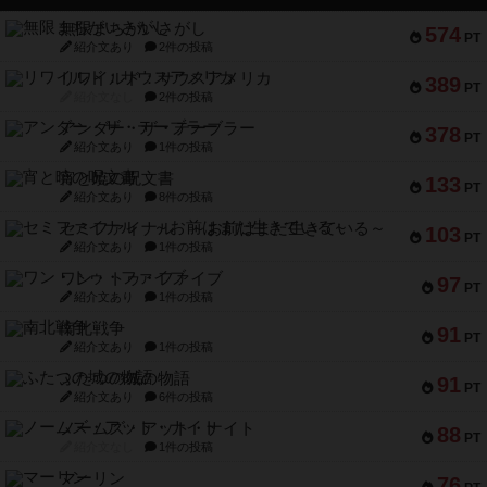
無限まちがいさがし
574
PT
紹介文あり
2件の投稿
リワイルド：サウスアメリカ
389
PT
紹介文なし
2件の投稿
アンダー・ザ・テーブラー
378
PT
紹介文あり
1件の投稿
宵と暁の呪文書
133
PT
紹介文あり
8件の投稿
セミファイナル ～お前はまだ生きている～
103
PT
紹介文あり
1件の投稿
ワン・トゥ・ファイブ
97
PT
紹介文あり
1件の投稿
南北戦争
91
PT
紹介文あり
1件の投稿
ふたつの城の物語
91
PT
紹介文あり
6件の投稿
ノームズ・アット・ナイト
88
PT
紹介文なし
1件の投稿
マーリン
76