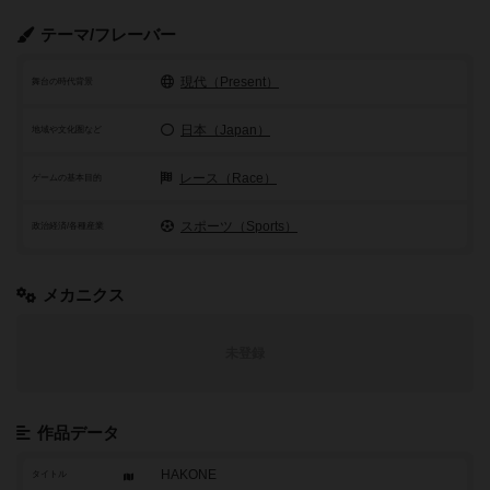
テーマ/フレーバー
現代（Present）
舞台の時代背景
日本（Japan）
地域や文化圏など
レース（Race）
ゲームの基本目的
スポーツ（Sports）
政治経済/各種産業
メカニクス
未登録
作品データ
HAKONE
タイトル