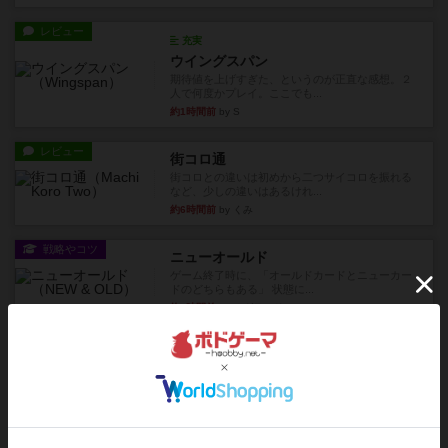
レビュー
充実
ウイングスパン
期待値を上げすぎた、というのが正直な感想。２
人で何度かプレイ。ここでも...
約1時間前
by S
レビュー
街コロ通
街コロとの違いは初めから二つサイコロを振れる
など、少しの違いはあるけれ...
約6時間前
by くみ
戦略やコツ
ニューオールド
ゲーム終了時に、「オールドカードとニューカー
ドのどちらもある」 状態に...
約6時間前
by オグランド（Oguland）
レビュー
ニューオールド
ボードゲームを1,000個以上持っているユーザー視
点で良かった点と悪か...
約7時間前
by オグランド（Oguland）
レビュー