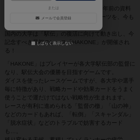
時は西暦5000年…ある考古学者が3000年前の資料
または
から発見した「駅伝競走」というスポーツを、今も
メールで会員登録
う一度広めたい！
国内の大学は「駅伝」の復活に向けて動き出し、今
記念すべき最初のレース「HAKONE」が開催され
しばらく表示しない
る！
「HAKONE」はプレイヤーが各大学駅伝部の監督に
なり、駅伝大会の優勝を目指すゲームです。
ダイスを使ったレースゲームですが、各大学や選手
毎に特徴があり、戦略カードや効果カードをうまく
使うことで運だけではない戦略性が生まれます。
レースが有利に進められる「監督の檄」「山の神」
などのカードもあれば、「転倒」「スキャンダル」
「脱水症状」などのトラブルで妨害するカード
も…。
移り変わる天候、蓄積していくランナーの疲労、