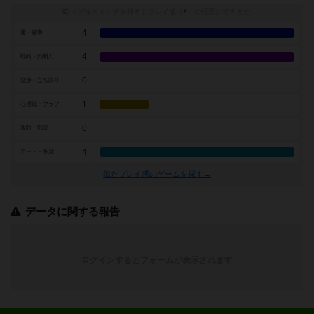
トグルスイッチを押すとプレイ感（
※
）の投票ができます
4
運・確率
4
戦略・判断力
0
交渉・立ち回り
1
心理戦・ブラフ
0
攻防・戦闘
4
アート・外見
似たプレイ感のゲームを探す→
データに関する報告
ログインするとフォームが表示されます