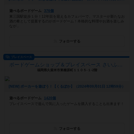
遊べるボードゲーム
376個
東三国駅徒歩１分！12年目を迎えるカフェバーで、マスターが新たなお
酒の肴として提案するのがボードゲーム！本格的な料理やお酒を楽しみ
なが...
フォローする
プレイスペース
ボードゲームショップ＆プレイスペース さいふる[xi-full]
福岡県久留米市東櫛原町１１０５-１-2階
[NEW] ポーカーを遊ぼう！【くるぽか】（2024年09月01日 12時59分）
遊べるボードゲーム
1420個
プレイスペースで遊んで気に入ったゲームを購入することも出来ます！
フォローする