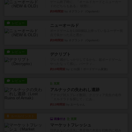
ゲーム終了時に、「オールドカードとニューカー
ドのどちらもある」 状態に...
約9時間前
by オグランド（Oguland）
レビュー
ニューオールド
ボードゲームを1,000個以上持っているユーザー視
点で良かった点と悪か...
約9時間前
by オグランド（Oguland）
レビュー
デクリプト
プレイ感がしっかりしてるから、超ボードゲーム
やったなって感じ。パーティ...
約10時間前
by ヒロ(新！ボードゲーム家族)
レビュー
充実
アルナックの失われし遺跡
アナログ対人プレイ数回。クニツィア先生の名作
「エルドラドを探して」にあ...
約13時間前
by おーちゃん
ルール/インスト
画像付き
充実
マーケットフレッシュ
目的あなたの店先に農産物の木箱を戦略的に積み