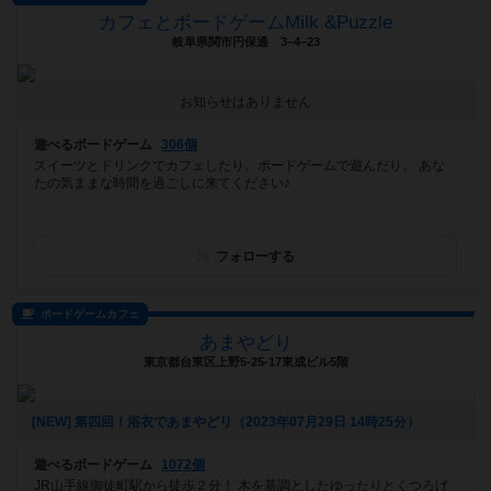
カフェとボードゲームMilk &Puzzle
岐阜県関市円保通 3−4−23
お知らせはありません
遊べるボードゲーム
306個
スイーツとドリンクでカフェしたり、ボードゲームで遊んだり。 あな
たの気ままな時間を過ごしに来てください♪
フォローする
ボードゲームカフェ
あまやどり
東京都台東区上野5-25-17東成ビル5階
[NEW] 第四回！浴衣であまやどり（2023年07月29日 14時25分）
遊べるボードゲーム
1072個
JR山手線御徒町駅から徒歩２分！ 木を基調としたゆったりとくつろげ