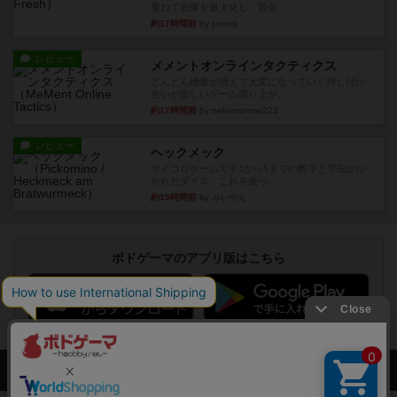
重ねて在庫を最大化し、競合...
約17時間前
by jurong
レビュー
メメントオンラインタクティクス
どんどん物量が増えて大変になっていく押し付け
合いが楽しいゲーム盛り上が...
約17時間前
by nekomanma222
レビュー
ヘックメック
サイコロゲームです1から5までの数字と芋虫がか
かれたダイス。これを振っ...
約19時間前
by みいやん
ボドゲーマのアプリ版はこちら
アクセス数 急上昇中