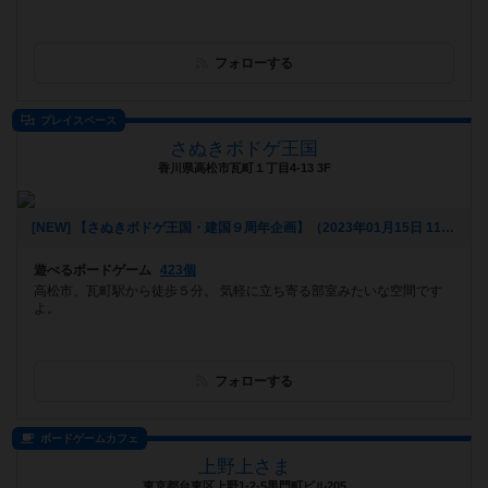
フォローする
プレイスペース
さぬきボドゲ王国
香川県高松市瓦町１丁目4-13 3F
[NEW] 【さぬきボドゲ王国・建国９周年企画】（2023年01月15日 11時51分）
遊べるボードゲーム
423個
高松市、瓦町駅から徒歩５分。 気軽に立ち寄る部室みたいな空間です
よ。
フォローする
ボードゲームカフェ
上野上さま
東京都台東区上野1-2-5黒門町ビル205