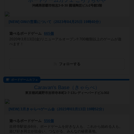
ボードゲームカフェ ごろうちゃや
沖縄県那覇市牧志3-8-30 國場陶芸ビル2号館3階
[NEW] GWの営業について（2023年04月25日 19時40分）
遊べるボードゲーム
665個
2020年3月13日(金)リニューアルオープン!! 700種類以上のゲームが遊
べます！
フォローする
ボードゲームカフェ
Caravan's Base（きゃらべ）
東京都武蔵野市吉祥寺本町2-7-13レディーバードビル302
[NEW] 3月きゃらべゲーム会（2023年03月13日 19時52分）
遊べるボードゲーム
556個
吉祥寺駅徒歩6分。ボードゲームを好きな人も、これから始める人も。
遊び好き同士が出会い、つながる、みんなの秘密基地。