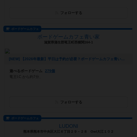
フォローする
ボードゲームカフェ
ボードゲームカフェ青い家
滋賀県蒲生郡竜王町西横関164-1
[NEW] 【2026年最新】平日は予約が必要？ボードゲームカフェ青い家はいつでも予約なしで利用OKです！アサイーボウルも新登場！（2026年05月24日 14時06分）
遊べるボードゲーム
279個
竜王I.C.から約7分、
フォローする
ボードゲームカフェ
LUDONI
熊本県熊本市中央区大江６丁目２９－２８ Owl大江１０２