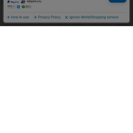
無限まちがいさがし
574
PT
紹介文あり
2件の投稿
リワイルド：サウスアメリカ
389
PT
紹介文なし
2件の投稿
アンダー・ザ・テーブラー
378
PT
紹介文あり
1件の投稿
宵と暁の呪文書
133
PT
紹介文あり
8件の投稿
セミファイナル ～お前はまだ生きている～
103
PT
紹介文あり
1件の投稿
ワン・トゥ・ファイブ
97
PT
紹介文あり
1件の投稿
南北戦争
91
PT
紹介文あり
1件の投稿
ふたつの城の物語
91
PT
紹介文あり
6件の投稿
ノームズ・アット・ナイト
88
PT
紹介文なし
1件の投稿
マーリン
76
PT
紹介文あり
6件の投稿