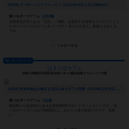
[NEW] マーダーミステリーって？（2025年03月11日 22時48分）
遊べるボードゲーム
1059個
北海道滝川市にある「元気」「体験」を提供する場所をコンセプトとし
たボードゲームのカフェ＆バーです！ 友だちや恋人、家族と心ゆくま
でボ...
フォローする
プレイスペース
はまりばカフェ
神奈川県横浜市西区桜木町7-45-2 横浜高島タウンハイツ2階
[NEW] 年末年始は大晦日も元日も休まずフル営業（2024年12月29日 20時19分）
遊べるボードゲーム
722個
横浜駅から徒歩8分にある全席相席OKのボードゲームカフェです。 遊
べるボードゲームは700種類以上、おひとり様も歓迎ですので、気軽
に...