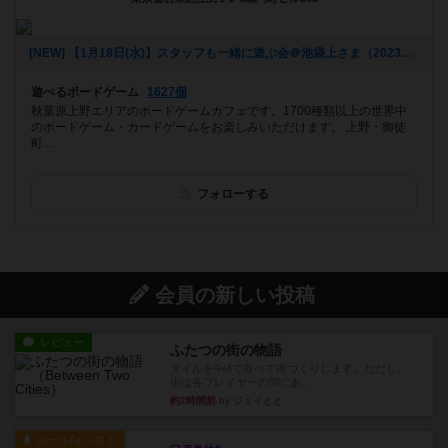
[NEW] 【1月18日(水)】スタッフも一緒に遊ぶ会＠池袋上さま（2023年01月09日 23時09分）
遊べるボードゲーム
1627個
秋葉原上野エリアのボードゲームカフェです。1700種類以上の世界中
のボードゲーム・カードゲームをお楽しみいただけます。 上野・御徒
町...
フォローする
会員の新しい投稿
レビュー
ふたつの街の物語
タイルを4×4で並べて街づくりします。ただし、
街は各プレイヤーの間にあ...
約2時間前
by ジェイとと
ルール/インスト