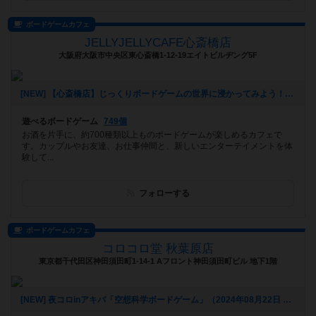
ボードゲームカフェ
JELLYJELLYCAFE心斎橋店
大阪府大阪市中央区東心斎橋1-12-19エイトビルヂング5F
[NEW] 【心斎橋店】じっくりボードゲームの世界に浸かってみよう！平日重ゲー会【テラフォーミング・マーズ】（2024年08月28日 13時22分）
遊べるボードゲーム
749個
お酒を片手に、約700種類以上ものボードゲームが楽しめるカフェで
す。カップルやお友達、お仕事仲間と、新しいエンターテイメントを体
験して...
フォローする
ボードゲームカフェ
コロコロ堂 秋葉原店
東京都千代田区神田須田町1-14-1 Aフロント神田須田町ビル 地下1階
[NEW] 夜コロinアキバ「空想科学ボードゲーム」（2024年08月22日 18時03分）