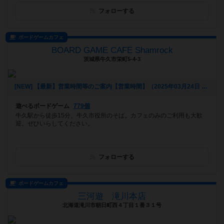
フォローする
ボードゲームカフェ
BOARD GAME CAFE Shamrock
茨城県牛久市栄町5-4-3
[NEW] 【最新】営業時間等のご案内【営業時間】（2025年03月24日 13時02分）
遊べるボードゲーム
779個
牛久駅から徒歩15分、牛久市役所のそば。カフェのみのご利用も大歓
迎。ぜひいらしてください。
フォローする
ボードゲームカフェ
三河遊 滝川本店
北海道滝川市朝日町西４丁目１番３１号