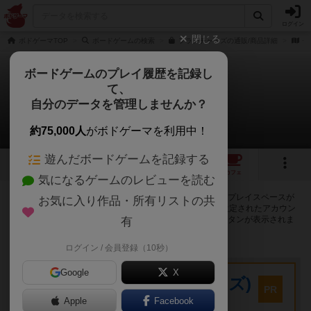
ログイン
閉じる
ボドゲーマTOP
ボードゲームの検索
フランチャイズの通販/商品詳細
作
ボードゲームのプレイ履歴を記録し
て、
フランチャイズ
自分のデータを管理しませんか？
56店のカフェ/スペースが提供中
約75,000人
がボドゲーマを利用中！
遊んだボードゲームを記録する
4
9
57
トップ
画像
動画
レビュー
カフェ
気になるゲームのレビューを読む
フランチャイズで遊ぶことができるボードゲームカフェ・プレイスペースが
お気に入り作品・所有リストの共
56店登録されています。公開プロフィールの都道府県が設定されたアカウン
トでログインすると、同じ都道府県内の店舗に絞り込むボタンが表示されま
有
す。
ログイン / 会員登録（10秒）
プレイスペース
Google
X
キウイ！(旧:キウイゲームズ)
PR
大阪府大阪市中央区森ノ宮中央2-8-2 永田中央ビル2階
Apple
Facebook