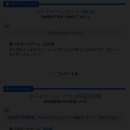
ボードゲームカフェ
ボードゲームカフェ the Lit
北海道帯広市東２条南３丁目11-1
お知らせはありません
遊べるボードゲーム
1035個
帯広神社から徒歩３分！お一人様でも大人数でも大歓迎です。皆さん一
緒に楽しみましょう！
フォローする
プレイスペース
ボードゲームハウスLIG高田馬場
東京都新宿区高田馬場1-34-13
[NEW] 平日開催しているイベントについて紹介します！（2023年12月07日 17時20分）
遊べるボードゲーム
391個