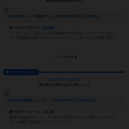
岐阜県大垣市荒川町470-2
[NEW] 新スイーツ登場です✨️（2026年08月07日 17時00分）
遊べるボードゲーム
1206個
ディアシュピールのボドゲ1500個を全て引き取ったボードゲームカフ
ェ！ 西濃地域で唯一のボードゲームカフェ！ 広々とした空間で贅沢...
フォローする
ボードゲームカフェ
Sonnen Spiele
愛知県名古屋市天白区八事山６４１
[NEW] 8月営業カレンダー（2026年07月17日 13時19分）
遊べるボードゲーム
1353個
名城大学徒歩１分！！ ３０分～の料金プランをご用意しております。
空いた時間でぜひ遊びにきてください！