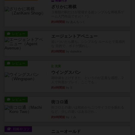
画像付き
ざりかに将棋
３種類の駒だけが登場する超シンプルな将棋系ゲ
ーム入門作品です♪(＾＾)...
約3時間前
by あんちっく
レビュー
エージェントアベニュー
追いついたら勝ち。シンプルな ルールとで直感的
な 目的で、ボドゲ慣れし...
約3時間前
by daisdice
レビュー
充実
ウイングスパン
期待値を上げすぎた、というのが正直な感想。２
人で何度かプレイ。ここでも...
約4時間前
by S
レビュー
街コロ通
街コロとの違いは初めから二つサイコロを振れる
など、少しの違いはあるけれ...
約8時間前
by くみ
戦略やコツ
ニューオールド