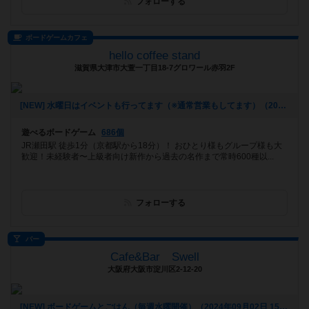
フォローする
ボードゲームカフェ
hello coffee stand
滋賀県大津市大萱一丁目18-7グロワール赤羽2F
[NEW] 水曜日はイベントも行ってます（※通常営業もしてます）（2024年11月22日 16時51分）
遊べるボードゲーム
686個
JR瀬田駅 徒歩1分（京都駅から18分）！ おひとり様もグループ様も大
歓迎！未経験者〜上級者向け新作から過去の名作まで常時600種以...
フォローする
バー
Cafe&Bar Swell
大阪府大阪市淀川区2-12-20
[NEW] ボードゲームとごはん（毎週水曜開催）（2024年09月02日 15時30分）