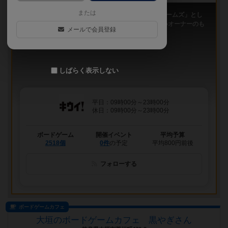
または
「キウイ！」は、2011年9月大阪日本橋で「キウイゲームズ」とし
てスタートしたボードゲームカフェです。 今は新しいオーナーのも
メールで会員登録
と、無...
しばらく表示しない
平日：09時00分～23時00分
休日：09時00分～23時00分
ボードゲーム
開催イベント
平均予算
2518個
0件
の予定
平均800円前後
フォローする
ボードゲームカフェ
大垣のボードゲームカフェ 黒やぎさん