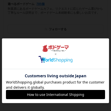
遊べるボードゲーム
785個
秋葉原にあるボードゲームカフェ。リクエストに応じたゲーム選びから
丁寧なルール説明まで、ボードゲーム未経験者にも優しいお店です。
フォローする
プレイスペース
friends
北海道札幌市中央区南1条東2丁目1-3 和興ビル 2階
[NEW] 4月の平日ボードゲーム会（2024年03月31日 21時30分）
遊べるボードゲーム
660個
札幌中心部にあるボードゲームプレイスペースです。
フォローする