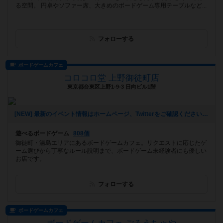
る空間。 円卓やソファー席、大きめのボードゲーム専用テーブルなど...
フォローする
ボードゲームカフェ
コロコロ堂 上野御徒町店
東京都台東区上野1-9-3 日向ビル1階
[NEW] 最新のイベント情報はホームページ、Twitterをご確認ください！（2023年07月08日 13時24分）
遊べるボードゲーム
808個
御徒町・湯島エリアにあるボードゲームカフェ。リクエストに応じたゲ
ーム選びから丁寧なルール説明まで、ボードゲーム未経験者にも優しい
お店です。
フォローする
ボードゲームカフェ