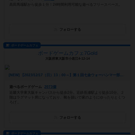
高田馬場駅から徒歩１分！24時間利用可能な遊べるフリースペース。
フォローする
ボードゲームカフェ
ボードゲームカフェ7Gold
大阪府東大阪市小若江4-12-14
[NEW] 【2023/12/17（日）13：00～】第１回七金ウォーハンマー部（2023年12月06日 16時25分）
遊べるボードゲーム
2073個
近畿大学東大阪キャンパスから徒歩2分。近鉄長瀬駅より徒歩10分。２
階はラグマット席になっており、靴を脱いで家のようにゆったりとくつ
ろげ...
フォローする
ボードゲームカフェ