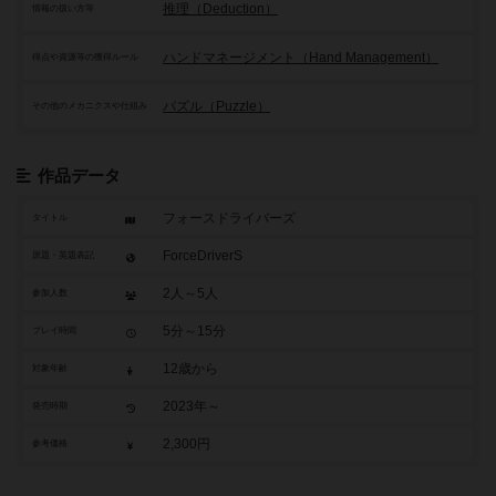
推理（Deduction）
情報の扱い方等
ハンドマネージメント（Hand Management）
得点や資源等の獲得ルール
パズル（Puzzle）
その他のメカニクスや仕組み
作品データ
フォースドライバーズ
タイトル
ForceDriverS
原題・英題表記
2人～5人
参加人数
5分～15分
プレイ時間
12歳から
対象年齢
2023年～
発売時期
2,300円
参考価格