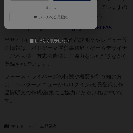
追加申請時に以下の参考URLが入力されていますの
または
で、よろしければこちらもご覧ください。
メールで会員登録
https://gamemarket.jp/game/180635
当サイトに掲載されている作品説明文やレビュー等
しばらく表示しない
の情報は、ボドゲーマ運営事務局・ゲームデザイナ
ーご本人様・有志の皆様にご協力をいただきながら
登録されています。
フォースドライバーズの特徴や概要を御存知の方
は、ヘッダーメニューからログイン/会員登録し作
品説明文の作成/編集にご協力いただければ幸いで
す。
マイボードゲーム登録者