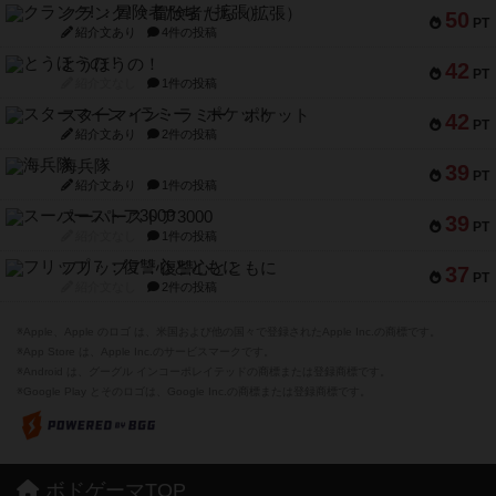
クランク! ：冒険者たち（拡張）
50
PT
紹介文あり
4件の投稿
とうほうの！
42
PT
紹介文なし
1件の投稿
スターマイン・ラミー ポケット
42
PT
紹介文あり
2件の投稿
海兵隊
39
PT
紹介文あり
1件の投稿
スーパーストア3000
39
PT
紹介文なし
1件の投稿
フリップ７：復讐心とともに
37
PT
紹介文なし
2件の投稿
※Apple、Apple のロゴ は、米国および他の国々で登録されたApple Inc.の商標です。
※App Store は、Apple Inc.のサービスマークです。
※Android は、グーグル インコーポレイテッドの商標または登録商標です。
※Google Play とそのロゴは、Google Inc.の商標または登録商標です。
ボドゲーマTOP