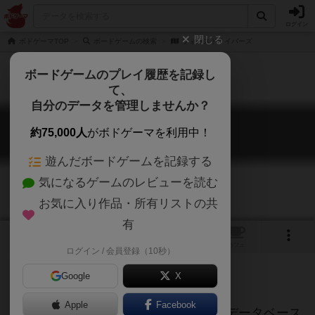
ログイン
閉じる
ボドゲーマTOP
ボードゲームの検索
フォースドライバーズ
ボードゲームのプレイ履歴を記録し
て、
自分のデータを管理しませんか？
フォースドライバーズ
約75,000人
がボドゲーマを利用中！
ForceDriverS
遊んだボードゲームを記録する
気になるゲームのレビューを読む
お気に入り作品・所有リストの共
有
トップ
画像
動画
レビュー
カフェ
ログイン / 会員登録（10秒）
Google
X
ご協力ください
Apple
Facebook
このページは情報が不足しています。データベース