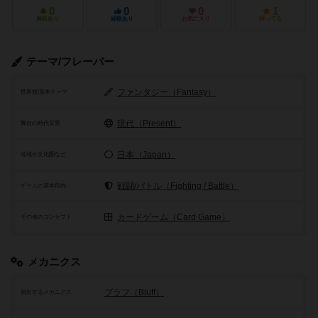
0
0
0
1
興味あり
経験あり
お気に入り
持ってる
テーマ/フレーバー
ファンタジー（Fantasy）
世界観/基本テーマ
現代（Present）
舞台の時代背景
日本（Japan）
地域や文化圏など
戦闘/バトル（Fighting / Battle）
ゲームの基本目的
カードゲーム（Card Game）
その他のコンセプト
メカニクス
ブラフ（Bluff）
頻出するメカニクス