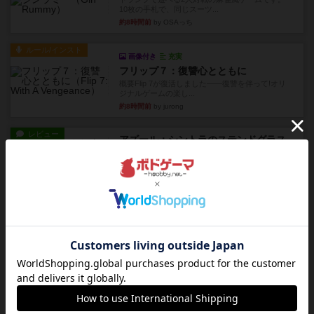
10枚の手札で、同じスーツ...
約8時間前
by OSAっち
ルール/インスト
画像付き
充実
フリップ７：復讐心とともに
概要Flip 7が復活しました――復讐を伴って!オリ
ジナルゲームの楽し...
約8時間前
by jurong
レビュー
アズール：シントラのステンドグラス
大好きなアズールシリーズ。ステンドグラスを作
っていきます✨1部より自由...
約9時間前
by しんたろ
レビュー
エクスペディション：世界を巡る冒険
クラマー氏の不朽の名作。新しいボードゲームほ
どおもしろいはず？いいえ。...
約10時間前
by 田中昌平
レビュー
スライプ
メインコマ一つサブコマ四つでそれぞれプレイし
ます。動かし方はコマか壁に...
約10時間前
by くみ