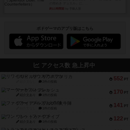
の煌めき デュエル』に、...
約11時間前
by 手動人形
ボドゲーマのアプリ版はこちら
アクセス数 急上昇中
リワイルド：サウスアメリカ
552
PT
紹介文なし
2件の投稿
マーケットフレッシュ
170
PT
紹介文あり
1件の投稿
ファイアー・ブルズ / 火牛陣
141
PT
紹介文なし
1件の投稿
ワン・トゥ・ファイブ
122
PT
紹介文あり
1件の投稿