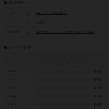
クレジット
あおいまる（AoiMaru）
ゲームデザイン
未登録
アートワーク
秘密結社シュパース（Secret Society Spaß）
関連企業/団体
レーティング
レーティングを行うには
ログイン
が必要です
-
非公開
10点の人
-
非公開
9点の人
-
非公開
8点の人
-
非公開
7点の人
-
非公開
6点の人