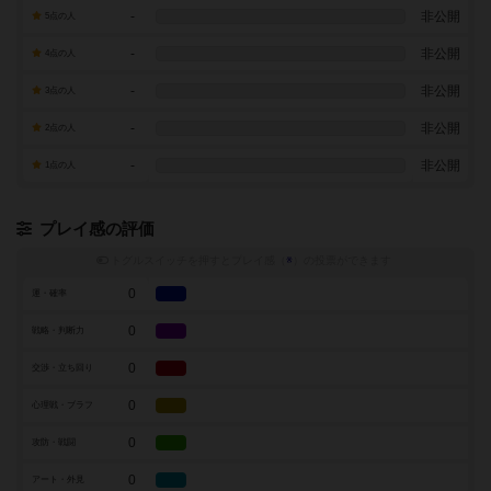
-
非公開
5点の人
-
非公開
4点の人
-
非公開
3点の人
-
非公開
2点の人
-
非公開
1点の人
プレイ感の評価
トグルスイッチを押すとプレイ感（
※
）の投票ができます
0
運・確率
0
戦略・判断力
0
交渉・立ち回り
0
心理戦・ブラフ
0
攻防・戦闘
0
アート・外見