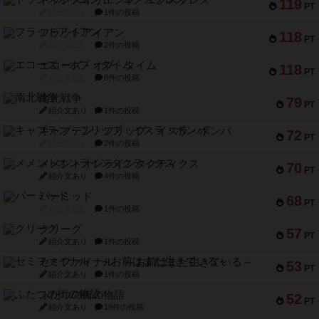
トランスオリエント・エクスプレス
119
PT
紹介文なし
1件の投稿
フラットアイアン
118
PT
紹介文なし
2件の投稿
エコーズ・オブ・タイム
118
PT
紹介文なし
8件の投稿
南北戦争
79
PT
紹介文あり
1件の投稿
キャプテン・フリップ：イスラ・ボンバ
72
PT
紹介文なし
2件の投稿
メメントオンラインタクティクス
70
PT
紹介文あり
4件の投稿
パーミッド
68
PT
紹介文なし
1件の投稿
クリーグ
57
PT
紹介文あり
1件の投稿
セミファイナル ～お前はまだ生きている～
53
PT
紹介文あり
1件の投稿
ふたつの街の物語
52
PT
紹介文あり
18件の投稿