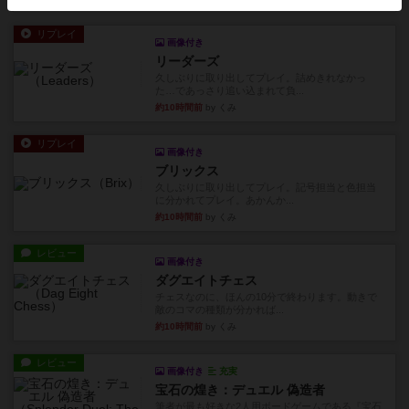
リプレイ
画像付き
リーダーズ
久しぶりに取り出してプレイ。詰めきれなかっ
た…であっさり追い込まれて負...
約10時間前
by くみ
リプレイ
画像付き
ブリックス
久しぶりに取り出してプレイ。記号担当と色担当
に分かれてプレイ。あかんか...
約10時間前
by くみ
レビュー
画像付き
ダグエイトチェス
チェスなのに、ほんの10分で終わります。動きで
敵のコマの種類が分かれば...
約10時間前
by くみ
レビュー
画像付き
充実
宝石の煌き：デュエル 偽造者
筆者が最も好きな2人用ボードゲームである『宝石