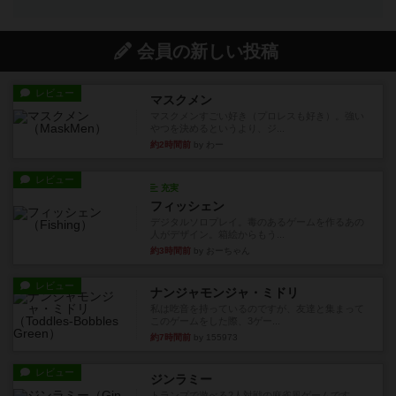
会員の新しい投稿
レビュー
マスクメン
マスクメンすごい好き（プロレスも好き）。強い
やつを決めるというより、ジ...
約2時間前
by わー
レビュー
充実
フィッシェン
デジタルソロプレイ。毒のあるゲームを作るあの
人がデザイン。箱絵からもう...
約3時間前
by おーちゃん
レビュー
ナンジャモンジャ・ミドリ
私は吃音を持っているのですが、友達と集まって
このゲームをした際、3ゲー...
約7時間前
by 155973
レビュー
ジンラミー
トランプで遊べる2人対戦の麻雀風ゲームです。