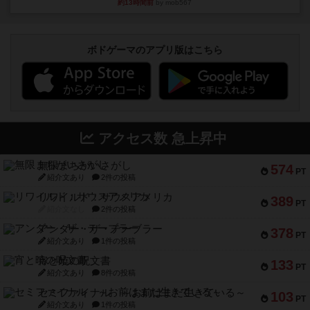
約13時間前
by mob567
ボドゲーマのアプリ版はこちら
アクセス数 急上昇中
無限まちがいさがし
574
PT
紹介文あり
2件の投稿
リワイルド：サウスアメリカ
389
PT
紹介文なし
2件の投稿
アンダー・ザ・テーブラー
378
PT
紹介文あり
1件の投稿
宵と暁の呪文書
133
PT
紹介文あり
8件の投稿
セミファイナル ～お前はまだ生きている～
103
PT
紹介文あり
1件の投稿