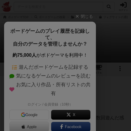
ログイン
閉じる
ボドゲーマTOP
ボードゲームの検索
フォグサイト
フォグサイトの通販/
ボードゲームのプレイ履歴を記録し
て、
フォグサイト
自分のデータを管理しませんか？
りなっぺさんのレビュー
約75,000人
がボドゲーマを利用中！
遊んだボードゲームを記録する
4
1
19
113
トップ
画像
動画
レビュー
カフェ
気になるゲームのレビューを読む
お気に入り作品・所有リストの共
257名
1名
0
9ヶ月前
有
ログイン / 会員登録（10秒）
【迷宮の探索がとにかく楽しい】
Google
X
ボドゲ初心者や家族を相手に、3人以上で複数回遊んだ感
想です。
Apple
Facebook