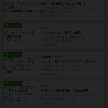
今日、僕が船を出さない理由
【日本の漁業について学べるゲーム】3人で2回、
2人で4回遊んだレビュー...
8ヶ月前
の投稿
レビュー
充実
マインドバグ：最初の邂逅
【やってみる前と後では印象が違うゲーム】ゲム
マで手に入れた日本語版のレ...
8ヶ月前
の投稿
レビュー
画像付き
充実
スレイ・ザ・スパイア：ザ・ボードゲーム
【無限に遊べる神ボドゲ】皆さんのレビューは一
通り読みました。その上で過...
9ヶ月前
の投稿
レビュー
充実
セティ：地球外知的生命体探査
【個人的なベストオブボードゲーム】ボドゲ歴は
数年だし経験数もそんなに多...
9ヶ月前
の投稿