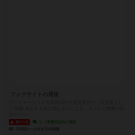
フォグサイトの通販
ゲームマーケット大賞2019の大賞受賞作が、決定版とし
て登場! 脱出する者と阻むモノによる、スリルと興奮の脱
出ゲーム!
残り1点
1～2営業日以内に発送
日本語ルール付き/日本語版