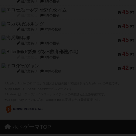
紹介文あり
1件の投稿
エコーズ・オブ・タイム
45
PT
紹介文なし
8件の投稿
スカルキング
45
PT
紹介文あり
12件の投稿
海兵隊
45
PT
紹介文あり
1件の投稿
Bitter End ブタペスト救出作戦
45
PT
紹介文なし
1件の投稿
ドコジャン
42
PT
紹介文あり
10件の投稿
※Apple、Apple のロゴ は、米国および他の国々で登録されたApple Inc.の商標です。
※App Store は、Apple Inc.のサービスマークです。
※Android は、グーグル インコーポレイテッドの商標または登録商標です。
※Google Play とそのロゴは、Google Inc.の商標または登録商標です。
ボドゲーマTOP