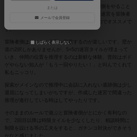
インストは10分程度でしょうか。GMが遺跡側をやること
または
が多いと思いますが、最初に5×5マスのデモ迷宮を冒険者
メールで会員登録
側に見せるとインスト中の理解が早くなるのでオススメで
す。
冒険者側はとにかく迷宮を探索するのが楽しいです。壁か
しばらく表示しない
道の2択しかありませんが、5×5の迷宮タイルが埋まって
いき、仲間の位置を推理するのは新鮮な体験。普段はボド
ゲやらない知人が「もう一回やりたい！」と叫んでくれて
私もニッコリ。
探索がメインなので推理中に会話に入れない遺跡側は少し
退屈になってしまいがちですが、作成した迷宮で間違った
推理が進行している時はしてやったりです。
そのままのルールで遊ぶと冒険者側がとにかく有利なの
で、2回目以降は時限タイルを少なくしたり、相談時間に
制限を設ける等の工夫をすると、ガチンコ対決ができそう
かなと感じました。