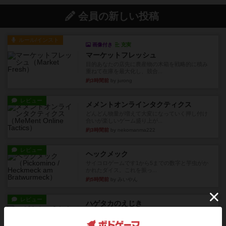
会員の新しい投稿
ルール/インスト
画像付き
充実
マーケットフレッシュ
目的あなたの店先に農産物の木箱を戦略的に積み
重ねて在庫を最大化し、競合...
約3時間前
by jurong
レビュー
メメントオンラインタクティクス
どんどん物量が増えて大変になっていく押し付け
合いが楽しいゲーム盛り上が...
約3時間前
by nekomanma222
レビュー
ヘックメック
サイコロゲームです1から5までの数字と芋虫がか
かれたダイス。これを振っ...
約5時間前
by みいやん
レビュー
ハゲタカのえじき
超有名なゲームですが、初めてプレイしました。1
から15までのカードがプ...