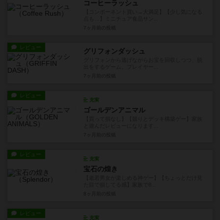
コーヒーラッシュ
【コンポーネント買い→大満足】【少し気になる
点も…】ミニチュア食品サン...
7ヶ月前
の投稿
レビュー
グリフォンダッシュ
グリフォンから逃げながらお宝を回収しつつ、脱
出をするゲーム。プレイヤー...
7ヶ月前
の投稿
レビュー
充実
ゴールデンアニマル
【買って損なし】【競りとデッキ構築ゲー】家族
と遊んだレビューになります...
7ヶ月前
の投稿
レビュー
充実
宝石の煌き
【老若男女が楽しめる神ゲー】【ちょっとだけ見
た目で損してる感】家族で8...
8ヶ月前
の投稿
レビュー
充実