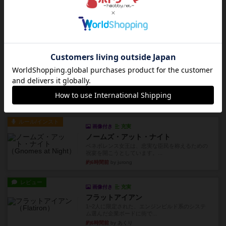
約5時間前
by みいやん
レビュー
ジャスト・ワン
まぁ面白かった‼️よくテレビとかのバラエティなん
かで、お題がわからずに...
約5時間前
by みいやん
レビュー
ピタッコカルタ
ボドゲ相席会でプレイしましたひらがなが書かれ
たカードを2枚まで手をつけ...
約5時間前
by みいやん
ルール/インスト
画像付き
充実
ノームズ・アット・ナイト
ベネボレンス女王は、忠実な臣民を称えるための
祝宴を開こうとしています。...
約6時間前
by jurong
レビュー
画像付き
充実
フラットアイアン
1~2人に限定された、エンジンビルド系のシステ
ム選んだ企業ボードに街で...
約6時間前
by あくり