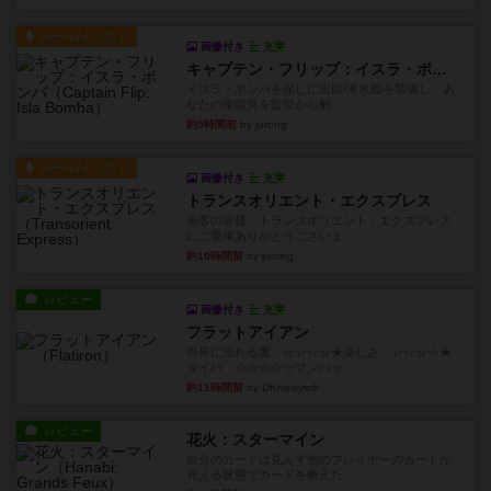
ルール/インスト
画像付き
充実
キャプテン・フリップ：イスラ・ボンバ
イスラ・ボンバを探しに出航!潜水艦を装備し、あ
なたの乗組員を監獄から解...
約9時間前
by jurong
ルール/インスト
画像付き
充実
トランスオリエント・エクスプレス
乗客の皆様、トランスオリエント・エクスプレス
にご乗車ありがとうございま...
約10時間前
by jurong
レビュー
画像付き
充実
フラットアイアン
世界に浸れる度 ☆☆☆☆★楽しさ ☆☆☆☆★
タイパ ☆☆☆☆☆マンハッ...
約11時間前
by DKnewyork
レビュー
花火：スターマイン
自分のカードは見えず他のプレイヤーのカードが
見える状態でカードを教えた...