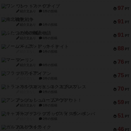
ワン・トゥ・ファイブ
97
PT
紹介文あり
1件の投稿
南北戦争
91
PT
紹介文あり
1件の投稿
ふたつの城の物語
91
PT
紹介文あり
6件の投稿
ノームズ・アット・ナイト
88
PT
紹介文なし
1件の投稿
マーリン
76
PT
紹介文あり
6件の投稿
フラットアイアン
75
PT
紹介文なし
2件の投稿
トランスオリエント・エクスプレス
70
PT
紹介文なし
1件の投稿
アンブッシュ！：ムーブアウト！
59
PT
紹介文あり
1件の投稿
キャプテン・フリップ：イスラ・ボンバ
51
PT
紹介文なし
2件の投稿
ガルフストライク
46
PT