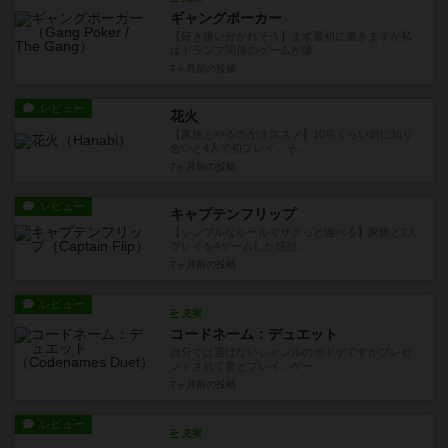
ギャングポーカー
【好き嫌い分かれそう】まず最初に書きますが私
はトランプ関係のゲームが嫌...
7ヶ月前
の投稿
レビュー
花火
【家族とやるのがオススメ】10年くらい前に知り
合いと4人で初プレイ。そ...
7ヶ月前
の投稿
レビュー
キャプテンフリップ
【シンプルなルールでサクっと遊べる】家族と2人
プレイを4ゲームした感想...
7ヶ月前
の投稿
レビュー
充実
コードネーム：デュエット
自分では選ばないジャンルのボドゲですがプレゼ
ントされて妻とプレイ。ゲー...
7ヶ月前
の投稿
レビュー
充実