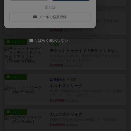
約3時間前
by tamio
または
レビュー
無限まちがいさがし
メールで会員登録
6つの場面カード（表、裏で違う絵）が何枚かあ
り、そのうち3つ選んで、同...
約5時間前
by ジェイとと
しばらく表示しない
レビュー
充実
チケットトゥライド / チケットトゥライドアメリカ
デジタルソロプレイ。元祖チケライ？マップがた
くさん出てるからどれをプレ...
約7時間前
by おーちゃん
レビュー
画像付き
充実
ホットストリーク
星7軽〜中量級を中心にプレイするゲーマーの感想
です。ボードゲーム会にて...
約13時間前
by おとん
レビュー
ガルフストライク
1983年にVictory Gamesが出版した『Gulf Strik...
約14時間前
by Chaco