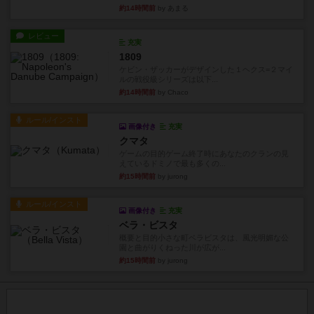
約14時間前
by あまる
レビュー
充実
1809
ケビン・ザッカーがデザインした１ヘクス=２マイ
ルの戦役級シリーズは以下...
約14時間前
by Chaco
ルール/インスト
画像付き
充実
クマタ
ゲームの目的ゲーム終了時にあなたのクランの見
えているドミノで最も多くの...
約15時間前
by jurong
ルール/インスト
画像付き
充実
ベラ・ビスタ
概要と目的小さな町ベラビスタは、風光明媚な公
園と曲がりくねった川が広が...
約15時間前
by jurong