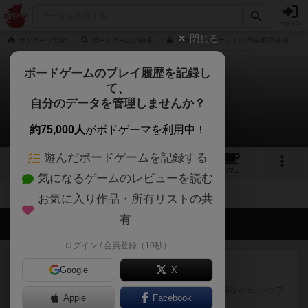
ログイン
閉じる
ボドゲーマTOP
ボードゲームの検索
フラワーマーケットの通販/商品詳細
ボードゲームのプレイ履歴を記録し
て、
フラワーマーケット
自分のデータを管理しませんか？
拡張/関連作品 0件
約75,000人
がボドゲーマを利用中！
遊んだボードゲームを記録する
3
1
3
15
トップ
画像
動画
レビュー
カフェ
気になるゲームのレビューを読む
お気に入り作品・所有リストの共
有
会員の新しい投稿
ログイン / 会員登録（10秒）
レビュー
充実
Google
X
花火
ずっと前のドイツ年間ゲーム大賞ながら、シンプ
Apple
Facebook
ルで簡単な小ゲームで今でも...