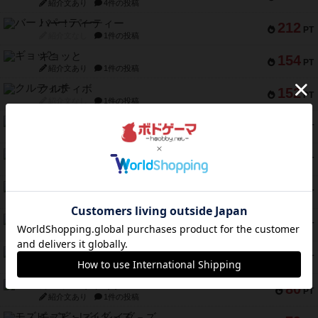
紹介文あり
4件の投稿
バー！パーティー
212
PT
紹介文なし
1件の投稿
ギョッと
154
PT
紹介文あり
1件の投稿
クルティボ
152
PT
紹介文なし
1件の投稿
ブラヴェスト
140
PT
紹介文なし
1件の投稿
ドブル：ポケットモンスター
122
PT
紹介文あり
4件の投稿
ジャンヌ・ダルク-オルレアン ドロー＆ライト
118
PT
紹介文なし
5件の投稿
ファースト・イン・フライト
94
PT
紹介文あり
3件の投稿
ダイススローン
88
PT
紹介文なし
1件の投稿
ガルフストライク
80
PT
紹介文あり
1件の投稿
モズビ－ズ・レイダ－ズ