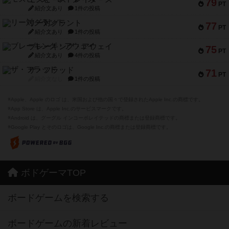
79
PT
紹介文あり
1件の投稿
リー対グラント
77
PT
紹介文あり
1件の投稿
ブレーキング・アウェイ
75
PT
紹介文あり
4件の投稿
ザ・フラッド
71
PT
紹介文なし
1件の投稿
※Apple、Apple のロゴ は、米国および他の国々で登録されたApple Inc.の商標です。
※App Store は、Apple Inc.のサービスマークです。
※Android は、グーグル インコーポレイテッドの商標または登録商標です。
※Google Play とそのロゴは、Google Inc.の商標または登録商標です。
ボドゲーマTOP
ボードゲームを検索する
ボードゲームの新着レビュー