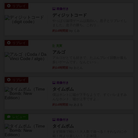
リプレイ
画像付き
ディジットコード
やっぱり論理ゲームは面白い。息子とリプレイし
ました。息子の勝ち。これリ...
約14時間前
by くみ
リプレイ
充実
アルゴ
アルゴがとても好きで、たぶんプレイ回数が最も
多いゲームです。なんといっ...
約14時間前
by おとん
リプレイ
画像付き
タイムボム
僕はホントに嘘が下手なようで、すぐバレますみ
んなホント、嘘が上手ですよ...
約14時間前
by あまる
レビュー
画像付き
タイムボム
まず簡単で軽い！大人数で遊べる！それなのに小
箱！何より楽しい！！正体隠...