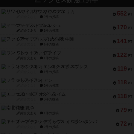
アクセス数 急上昇中
リワイルド：サウスアメリカ
552
PT
紹介文なし
2件の投稿
マーケットフレッシュ
170
PT
紹介文あり
1件の投稿
ファイアー・ブルズ / 火牛陣
141
PT
紹介文なし
1件の投稿
ワン・トゥ・ファイブ
122
PT
紹介文あり
1件の投稿
トランスオリエント・エクスプレス
119
PT
紹介文なし
1件の投稿
フラットアイアン
118
PT
紹介文なし
2件の投稿
エコーズ・オブ・タイム
118
PT
紹介文なし
8件の投稿
南北戦争
79
PT
紹介文あり
1件の投稿
キャプテン・フリップ：イスラ・ボンバ
72
PT
紹介文なし
2件の投稿