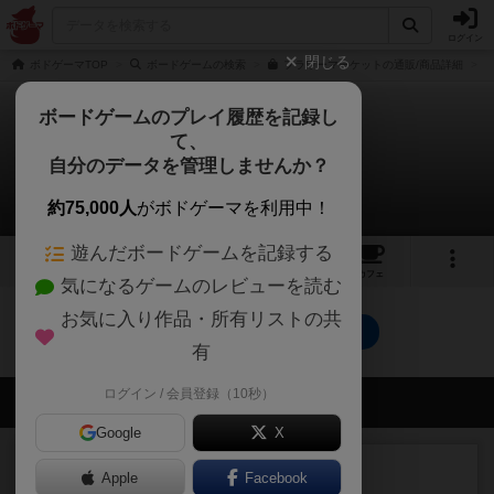
ログイン
閉じる
ボドゲーマTOP
ボードゲームの検索
フラワーマーケットの通販/商品詳細
ボードゲームのプレイ履歴を記録し
て、
フラワーマーケット
自分のデータを管理しませんか？
0件の戦略やコツ
約75,000人
がボドゲーマを利用中！
遊んだボードゲームを記録する
3
1
3
15
トップ
画像
動画
レビュー
カフェ
気になるゲームのレビューを読む
お気に入り作品・所有リストの共
フラワーマーケットのトップに戻る
有
ログイン / 会員登録（10秒）
会員の新しい投稿
Google
X
レビュー
充実
Apple
Facebook
ヘッジロウ・ヘル