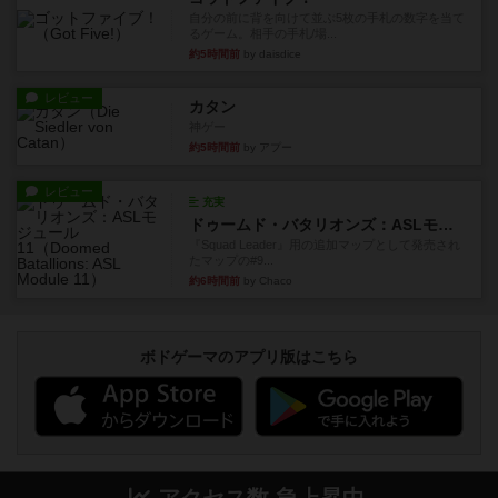
自分の前に背を向けて並ぶ5枚の手札の数字を当て
るゲーム。相手の手札/場...
約5時間前
by daisdice
レビュー
カタン
神ゲー
約5時間前
by アプー
レビュー
充実
ドゥームド・バタリオンズ：ASLモジュール11
『Squad Leader』用の追加マップとして発売され
たマップの#9...
約6時間前
by Chaco
ボドゲーマのアプリ版はこちら