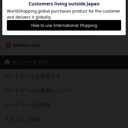
フリップ７：復讐心とともに
37
PT
紹介文なし
2件の投稿
※Apple、Apple のロゴ は、米国および他の国々で登録されたApple Inc.の商標です。
※App Store は、Apple Inc.のサービスマークです。
※Android は、グーグル インコーポレイテッドの商標または登録商標です。
※Google Play とそのロゴは、Google Inc.の商標または登録商標です。
ボドゲーマTOP
ボードゲームを検索する
ボードゲームの新着レビュー
ボードゲーム会情報
メカニクス特集