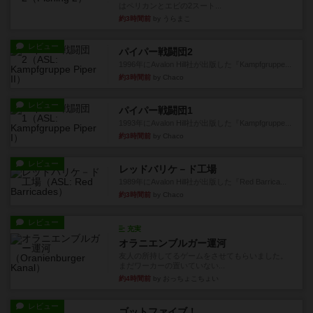
はペリカンとエビの2スート...
約3時間前
by うらまこ
レビュー
パイパー戦闘団2
1996年にAvalon Hill社が出版した『Kampfgruppe...
約3時間前
by Chaco
レビュー
パイパー戦闘団1
1993年にAvalon Hill社が出版した『Kampfgruppe...
約3時間前
by Chaco
レビュー
レッドバリケ－ド工場
1989年にAvalon Hill社が出版した『Red Barrica...
約3時間前
by Chaco
レビュー
充実
オラニエンブルガー運河
友人の所持してるゲームをさせてもらいました。
まだワーカーの置いていない...
約4時間前
by おっちょこちょい
レビュー
ゴットファイブ！