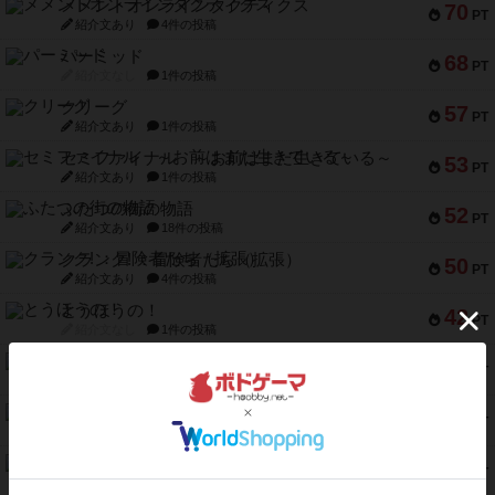
メメントオンラインタクティクス
70
PT
紹介文あり
4件の投稿
パーミッド
68
PT
紹介文なし
1件の投稿
クリーグ
57
PT
紹介文あり
1件の投稿
セミファイナル ～お前はまだ生きている～
53
PT
紹介文あり
1件の投稿
ふたつの街の物語
52
PT
紹介文あり
18件の投稿
クランク! ：冒険者たち（拡張）
50
PT
紹介文あり
4件の投稿
とうほうの！
42
PT
紹介文なし
1件の投稿
スターマイン・ラミー ポケット
42
PT
紹介文あり
2件の投稿
海兵隊
39
PT
紹介文あり
1件の投稿
スーパーストア3000
39
PT
紹介文なし
1件の投稿