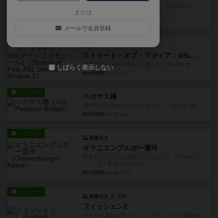
1987年にAvalon Hill社が出版した『Hedgerow
または
He...
約2時間前
by Chaco
メールで会員登録
レビュー
充実
ストリート・オブ・ファイア：ASLデラックスモジュール1
1985年にAvalon Hill社が出版した『Streets of ...
しばらく表示しない
約2時間前
by Chaco
レビュー
ペガサス橋
1997年にAvalon Hill社が出版した『Pegasus Bri...
約2時間前
by Chaco
レビュー
画像付き
オラニエンブルガー運河
存在をうっすらと認識していたけど、セールやっ
てて、2人専用でワカプレと...
約3時間前
by みいやん
レビュー
画像付き
充実
フィッシェン2
ゲームの流れはフィッシェンだが、ゲーム開始時