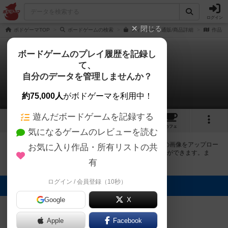
ログイン
閉じる
ボドゲーマTOP
ボードゲームの検索
フィクサーの通販/商品詳細
作品デ
ボードゲームのプレイ履歴を記録し
て、
フィクサー
自分のデータを管理しませんか？
3件の画像
約75,000人
がボドゲーマを利用中！
遊んだボードゲームを記録する
3
15
61
トップ
画像
動画
レビュー
カフェ
気になるゲームのレビューを読む
ボドゲーマにログインすると、
「フィクサー（Fixer）」
の画像をアップロー
お気に入り作品・所有リストの共
ド出来たり、他のユーザーの投稿画像に評価を付けることができます。ま
た、トップ6の画像は様々なページで表示されます。
有
ログイン / 会員登録（10秒）
トップに表示される画像
Google
ボドゲーマ運営
X
事務局
MIYON
鏡餅
Apple
Facebook