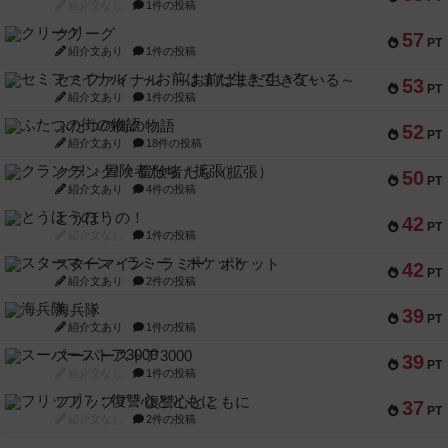
紹介文なし
1件の投稿
クリーグ
57
PT
紹介文あり
1件の投稿
セミファイナル ～お前はまだ生きている～
53
PT
紹介文あり
1件の投稿
ふたつの街の物語
52
PT
紹介文あり
18件の投稿
クランク! ：冒険者たち（拡張）
50
PT
紹介文あり
4件の投稿
とうほうの！
42
PT
紹介文なし
1件の投稿
スターマイン・ラミー ポケット
42
PT
紹介文あり
2件の投稿
海兵隊
39
PT
紹介文あり
1件の投稿
スーパーストア3000
39
PT
紹介文なし
1件の投稿
フリップ７：復讐心とともに
37
PT
紹介文なし
2件の投稿