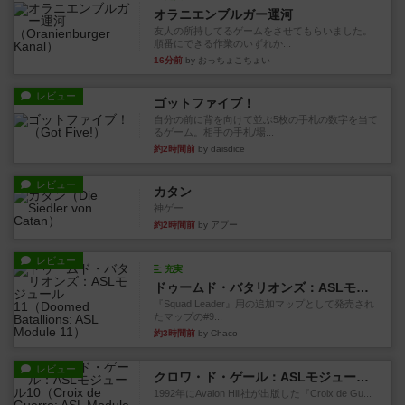
オラニエンブルガー運河
友人の所持してるゲームをさせてもらいました。
順番にできる作業のいずれか...
16分前
by おっちょこちょい
レビュー
ゴットファイブ！
自分の前に背を向けて並ぶ5枚の手札の数字を当て
るゲーム。相手の手札/場...
約2時間前
by daisdice
レビュー
カタン
神ゲー
約2時間前
by アプー
レビュー
充実
ドゥームド・バタリオンズ：ASLモジュール11
『Squad Leader』用の追加マップとして発売され
たマップの#9...
約3時間前
by Chaco
レビュー
クロワ・ド・ゲール：ASLモジュール10
1992年にAvalon Hill社が出版した『Croix de Gu...