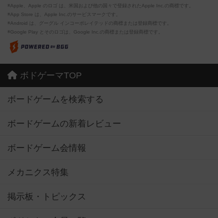
※Apple、Apple のロゴ は、米国および他の国々で登録されたApple Inc.の商標です。
※App Store は、Apple Inc.のサービスマークです。
※Android は、グーグル インコーポレイテッドの商標または登録商標です。
※Google Play とそのロゴは、Google Inc.の商標または登録商標です。
ボドゲーマTOP
ボードゲームを検索する
ボードゲームの新着レビュー
ボードゲーム会情報
メカニクス特集
掲示板・トピックス