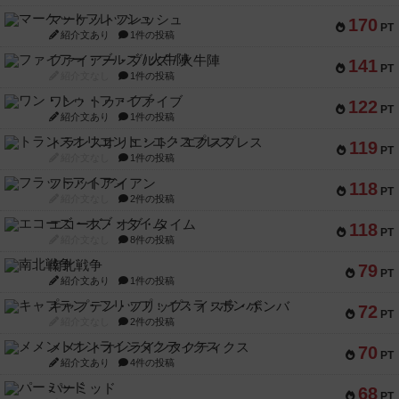
マーケットフレッシュ
170
PT
紹介文あり
1件の投稿
ファイアー・ブルズ / 火牛陣
141
PT
紹介文なし
1件の投稿
ワン・トゥ・ファイブ
122
PT
紹介文あり
1件の投稿
トランスオリエント・エクスプレス
119
PT
紹介文なし
1件の投稿
フラットアイアン
118
PT
紹介文なし
2件の投稿
エコーズ・オブ・タイム
118
PT
紹介文なし
8件の投稿
南北戦争
79
PT
紹介文あり
1件の投稿
キャプテン・フリップ：イスラ・ボンバ
72
PT
紹介文なし
2件の投稿
メメントオンラインタクティクス
70
PT
紹介文あり
4件の投稿
パーミッド
68
PT