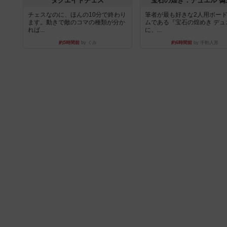
ダグエイトチェス
宝石の煌き：デュエル 偽
チェスなのに、ほんの10分で終わり
筆者が最も好きな2人用ボー
ます。動きで敵のコマの種類が分か
ムである『宝石の煌めき デュ
れば...
に、...
約5時間前
by くみ
約6時間前
by 手動人形