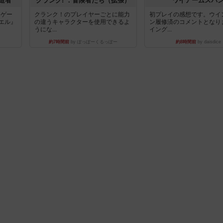
造者
クランク! ：冒険者たち（拡張）
ワイアームスパ
ドゲー
クランク！のプレイヤーごとに能力
初プレイの感想です。ウイ
エル』
の違うキャラクターを使用できるよ
ン履修済のコメントとなり
うにな...
イング...
約7時間前
by ぽっぽーくるっぽー
約8時間前
by daisdice