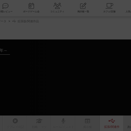
索
新着レビュー
ボードゲーム会
コミュニティ
掲示板一覧
データ
拡張版/関連作品
4年～
リプレイ
日記
戦略
・コツ
ルール
/インスト
掲示板
拡張/関連
作
次