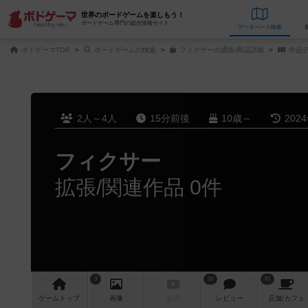
世界のボードゲームを楽しもう！
ボードゲーム専門の総合情報サイト
データベース
検
ボドゲーマTOP
ボードゲームの検索
フィクサーの通販/商品詳細
作品
2人～4人
15分前後
10歳～
202
フィクサー
拡張/関連作品 0件
3
15
61
ゲーム
トップ
画像
動画
レビュー
店舗/
カフェ