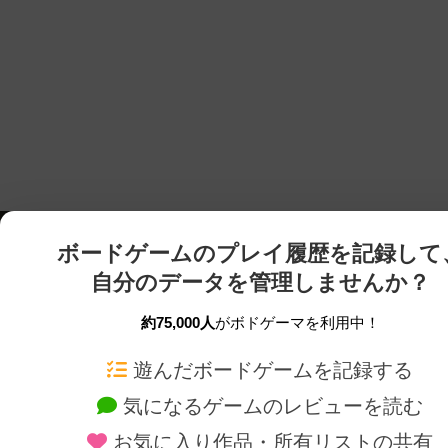
ボードゲームのプレイ履歴を記録して
自分のデータを管理しませんか？
約75,000人
がボドゲーマを利用中！
ボドゲーマTOP
ボードゲーム通販
遊んだボードゲームを記録する
気になるゲームのレビューを読む
ボードゲームを検索する
新作・再入荷情報
お気に入り作品・所有リストの共有
ボードゲームの新着レビュー
定番ボードゲームの通販