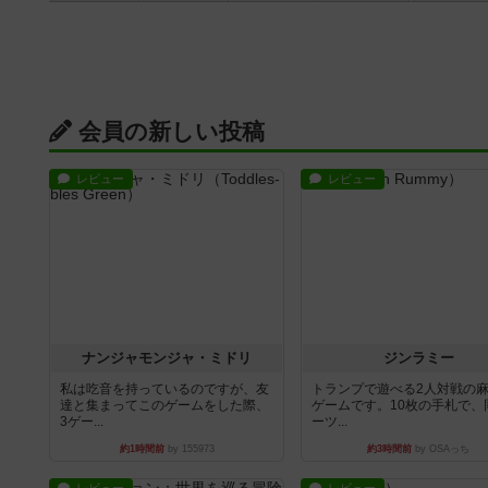
会員の新しい投稿
レビュー
レビュー
ナンジャモンジャ・ミドリ
ジンラミー
私は吃音を持っているのですが、友
トランプで遊べる2人対戦の
達と集まってこのゲームをした際、
ゲームです。10枚の手札で、
3ゲー...
ーツ...
約1時間前
by 155973
約3時間前
by OSAっち