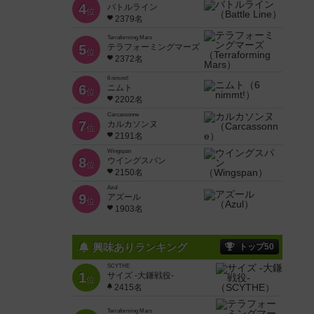
4
バトルライン
位
2379名
Terraforming Mars
5
テラフォーミングマーズ
位
2372名
6 nimmt!
6
ニムト
位
2202名
Carcassonne
7
カルカソンヌ
位
2191名
Wingspan
8
ウイングスパン
位
2150名
Azul
9
アズール
位
1903名
興味ありランキング
トップ50
SCYTHE
1
サイズ -大鎌戦役-
位
2415名
Terraforming Mars