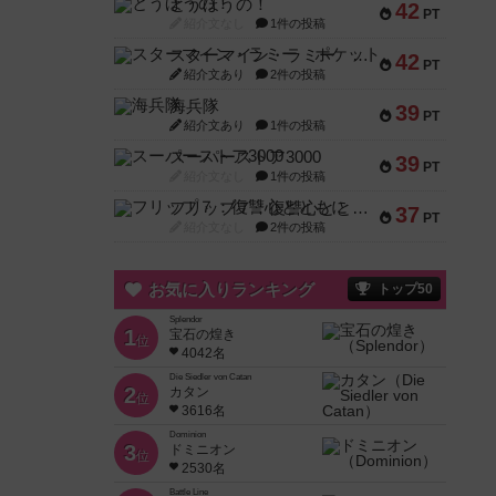
とうほうの！
42
PT
紹介文なし
1件の投稿
スターマイン・ラミー ポケット
42
PT
紹介文あり
2件の投稿
海兵隊
39
PT
紹介文あり
1件の投稿
スーパーストア3000
39
PT
紹介文なし
1件の投稿
フリップ７：復讐心とともに
37
PT
紹介文なし
2件の投稿
お気に入りランキング
トップ50
Splendor
1
宝石の煌き
位
4042名
Die Siedler von Catan
2
カタン
位
3616名
Dominion
3
ドミニオン
位
2530名
Battle Line