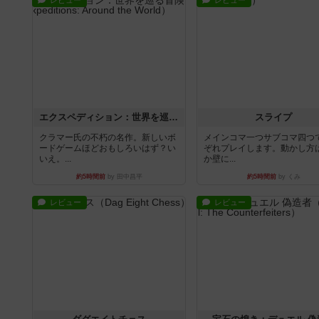
レビュー
レビュー
エクスペディション：世界を巡る冒険
スライプ
クラマー氏の不朽の名作。新しいボ
メインコマ一つサブコマ四つ
ードゲームほどおもしろいはず？い
ぞれプレイします。動かし方
いえ。...
か壁に...
約5時間前
by 田中昌平
約5時間前
by くみ
レビュー
レビュー