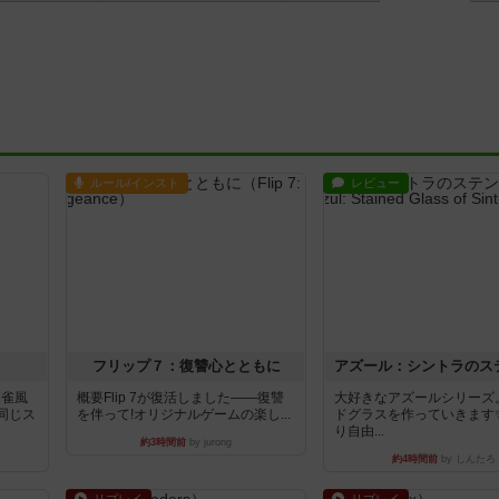
ルール/インスト
レビュー
フリップ７：復讐心とともに
麻雀風
概要Flip 7が復活しました――復讐
大好きなアズールシリーズ
同じス
を伴って!オリジナルゲームの楽し...
ドグラスを作っていきます
り自由...
約3時間前
by jurong
約4時間前
by しんたろ