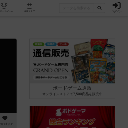
ログイン
カフェ/店舗
人気ボードゲーム
通販ストア
ボードゲーム通販
オンラインストアで7,500商品を販売中
のおすすめ