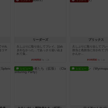
リプレイ
リプレイ
リーダーズ
ブリックス
でそれ
久しぶりに取り出してプレイ。詰め
久しぶりに取り出してプレ
はコマ
きれなかった…であっさり追い込ま
担当と色担当に分かれてプ
れて負...
かんか...
約5時間前
by くみ
約5時間前
by くみ
レビュー
レビュー