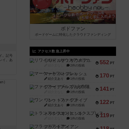
ボドファン
ボードゲームに特化したクラウドファンディング
アクセス数 急上昇中
イ。記号
レイ。あ
リワイルド：サウスアメリカ
552
PT
紹介文なし
2件の投稿
マーケットフレッシュ
170
PT
紹介文あり
1件の投稿
ファイアー・ブルズ / 火牛陣
141
PT
紹介文なし
1件の投稿
ワン・トゥ・ファイブ
122
PT
紹介文あり
1件の投稿
トランスオリエント・エクスプレス
119
PT
紹介文なし
1件の投稿
フラットアイアン
118