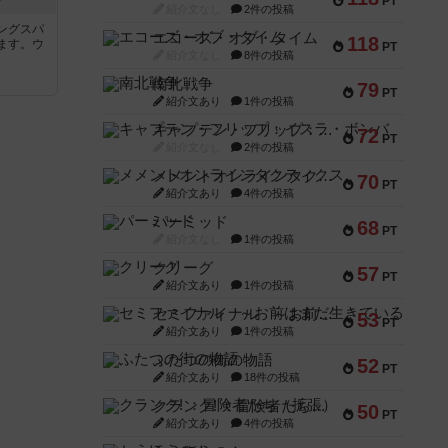
ン
PT
紹介文なし
2件の投稿
ングスパ
エコーズ・オブ・タイム
118
ます。ウ
PT
紹介文なし
8件の投稿
南北戦争
79
PT
紹介文あり
1件の投稿
キャプテン・フリップ：イスラ・ボンバ
72
PT
紹介文なし
2件の投稿
メメントオンラインタクティクス
70
PT
紹介文あり
4件の投稿
パーミッド
68
PT
紹介文なし
1件の投稿
クリーグ
57
PT
紹介文あり
1件の投稿
セミファイナル ～お前はまだ生きている～
53
PT
紹介文あり
1件の投稿
ふたつの街の物語
52
PT
紹介文あり
18件の投稿
クランク! ：冒険者たち（拡張）
50
PT
紹介文あり
4件の投稿