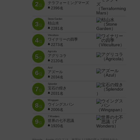
2
テラフォーミングマーズ
位
2396名
Stone Garden
3
枯山水
位
2281名
Viticulture
4
ワイナリーの四季
位
2273名
Agricola
5
アグリコラ
位
2120名
Azul
6
アズール
位
2034名
Splendor
7
宝石の煌き
位
2031名
Wingspan
8
ウイングスパン
位
2006名
7 Wonders
9
世界の七不思議
位
1920名
※Apple、Apple のロゴ は、米国および他の国々で登録された