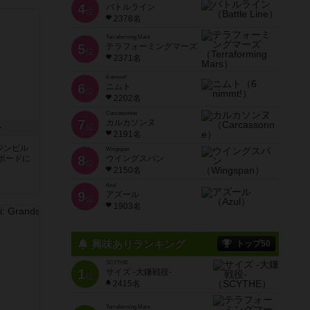
4
バトルライン
位
2378名
Terraforming Mars
5
テラフォーミングマーズ
位
2371名
6 nimmt!
6
ニムト
位
2202名
Carcassonne
7
カルカソンヌ
位
ン
2191名
ジンビル
Wingspan
8
ボードに
ウイングスパン
位
2150名
Azul
9
アズール
位
1903名
興味ありランキング
トップ50
SCYTHE
1
サイズ -大鎌戦役-
位
2415名
Terraforming Mars