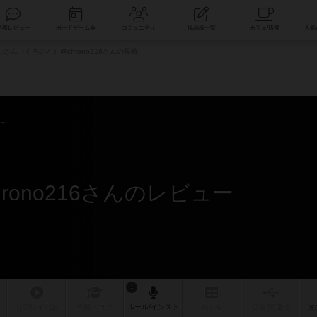
索
新着レビュー
ボードゲーム会
コミュニティ
掲示板一覧
さん（くろのん）@chrono216さんの投稿
～
ono216さんのレビュー
1
リプレイ
日記
戦略
・コツ
ルール
/インスト
掲示板
拡張/関連
作
次