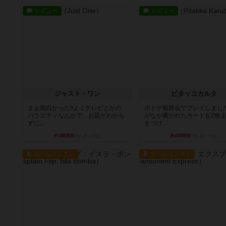
レビュー
レビュー
ジャスト・ワン
ピタッコカルタ
まぁ面白かった‼️よくテレビとかの
ボドゲ相席会でプレイしまし
バラエティなんかで、お題がわから
がなが書かれたカードを2枚
ずに...
をつけ...
約4時間前
by みいやん
約4時間前
by みいやん
ルール/インスト
ルール/インスト