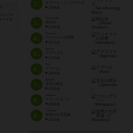
2
テラフォーミングマーズ
位
ン
2394名
プレイヤ
Stone Garden
カードを
3
枯山水
位
2281名
Viticulture
4
ワイナリーの四季
位
2272名
Agricola
5
アグリコラ
位
2120名
Azul
6
アズール
位
2034名
Splendor
7
宝石の煌き
位
2028名
Wingspan
8
ウイングスパン
位
2006名
7 Wonders
9
世界の七不思議
位
1919名