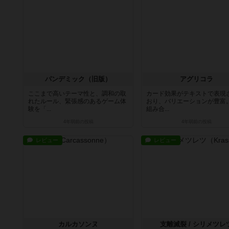
パンデミック（旧版）
アグリコラ
ここまで高いテーマ性と、調和の取
カード効果がテキストで表現
れたルール、緊張感のあるゲーム体
おり、バリエーションが豊富
験を「...
組み合...
4年弱前
の投稿
4年弱前
の投稿
レビュー
レビュー
カルカソンヌ
支離滅裂 / シリメツレ