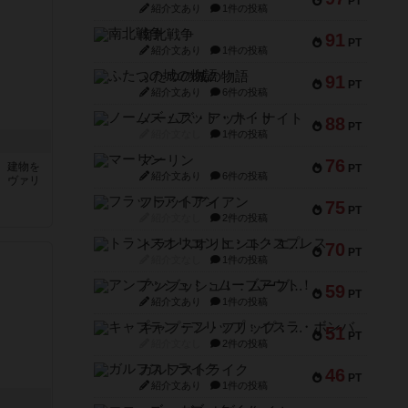
PT
紹介文あり
1件の投稿
南北戦争
91
PT
紹介文あり
1件の投稿
ふたつの城の物語
91
PT
紹介文あり
6件の投稿
ノームズ・アット・ナイト
88
PT
紹介文なし
1件の投稿
マーリン
76
、建物を
PT
紹介文あり
6件の投稿
。ヴァリ
フラットアイアン
75
PT
紹介文なし
2件の投稿
トランスオリエント・エクスプレス
70
PT
紹介文なし
1件の投稿
アンブッシュ！：ムーブアウト！
59
PT
紹介文あり
1件の投稿
キャプテン・フリップ：イスラ・ボンバ
51
PT
紹介文なし
2件の投稿
ガルフストライク
46
PT
紹介文あり
1件の投稿