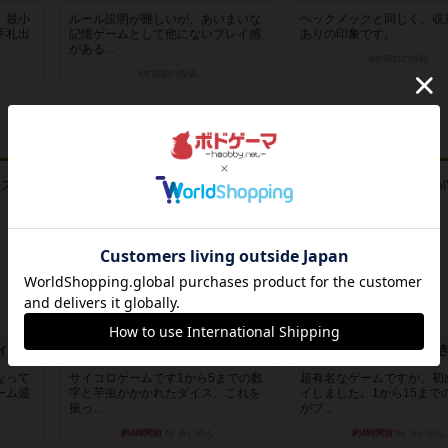
、最小
ルール説明が難しいが、あいまいな
ヘックメックと同じく、収
手札出
記憶ゲームとして他にないプレイ感
ありの印象です。
がある...
4年弱前
の投稿
4年弱前
の投稿
レビュー
レビュー
ィクス
ヘックメック
ハゲタカのえじ
なって
サイコロゲームです1から5までの数
超有名なゲームですが、初
ーム盛
字と芋虫がかかれたダイス。これを
イしました。1から15まで
振っ...
がプ...
約4時間前
by みいやん
約4時間前
by みいやん