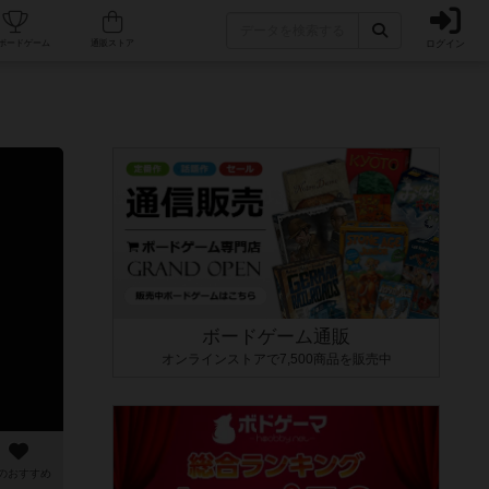
ログイン
カフェ/店舗
人気ボードゲーム
通販ストア
ボードゲーム通販
オンラインストアで7,500商品を販売中
のおすすめ