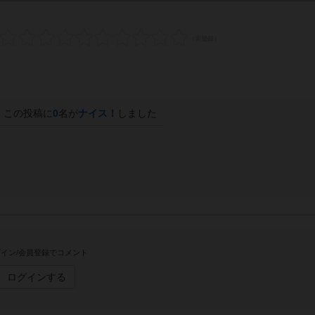
この投稿に
0
名が
ナイス！
しました
イン/会員登録でコメント
ログインする