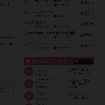
エコーズ・オブ・タイム
45
PT
束性に難
紹介文なし
8件の投稿
スカルキング
45
PT
紹介文あり
12件の投稿
海兵隊
45
PT
紹介文あり
1件の投稿
Bitter End ブタペスト救出作戦
45
PT
紹介文なし
1件の投稿
ドコジャン
42
PT
紹介文あり
10件の投稿
お気に入りランキング
トップ50
Splendor
1
宝石の煌き
位
4041名
Die Siedler von Catan
き
2
カタン
位
3616名
めてプレ
のカード
Dominion
3
ドミニオン
位
2530名
Battle Line