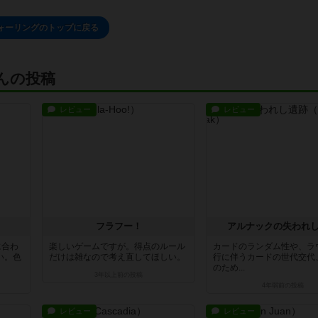
ォーリングのトップに戻る
さんの投稿
レビュー
レビュー
フラフー！
アルナックの失われ
に合わ
楽しいゲームですが。得点のルール
カードのランダム性や、ラ
い。色
だけは雑なので考え直してほしい。
行に伴うカードの世代交代
のため...
3年以上前
の投稿
4年弱前
の投稿
レビュー
レビュー