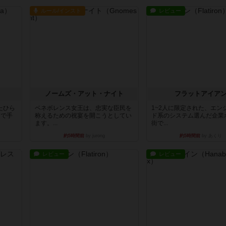
ルール/インスト
レビュー
ノームズ・アット・ナイト
フラットアイア
たひら
ベネボレンス女王は、忠実な臣民を
1~2人に限定された、エン
まで手
称えるための祝宴を開こうとしてい
ド系のシステム選んだ企業
ます。...
街で...
約5時間前
by jurong
約5時間前
by あくり
レビュー
レビュー