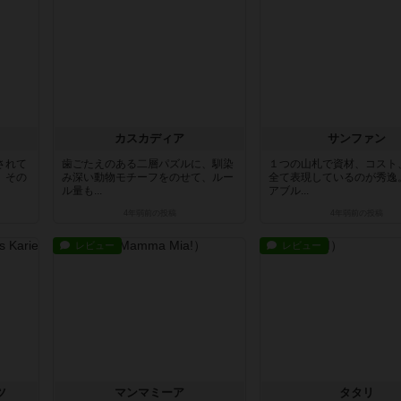
カスカディア
サンファン
されて
歯ごたえのある二層パズルに、馴染
１つの山札で資材、コスト
。その
み深い動物モチーフをのせて、ルー
全て表現しているのが秀逸
ル量も...
アブル...
4年弱前
の投稿
4年弱前
の投稿
レビュー
レビュー
ツ
マンマミーア
タタリ