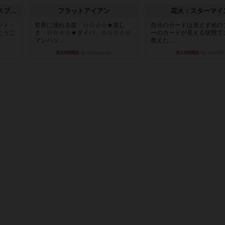
トランスオリエント・エクスプレス
フラットアイアン
花火：スターマイ
ント・
世界に浸れる度 ☆☆☆☆★楽し
自分のカードは見えず他の
とうご
さ ☆☆☆☆★タイパ ☆☆☆☆☆
ーのカードが見える状態で
マンハッ...
教えた...
約10時間前
by DKnewyork
約12時間前
by mob567