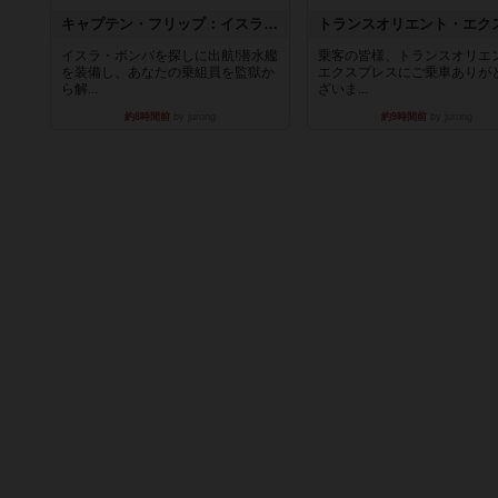
キャプテン・フリップ：イスラ・ボンバ
イスラ・ボンバを探しに出航!潜水艦
乗客の皆様、トランスオリエ
を装備し、あなたの乗組員を監獄か
エクスプレスにご乗車ありが
ら解...
ざいま...
約8時間前
by jurong
約9時間前
by jurong