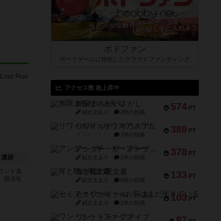
ボドファン
ボードゲームに特化したクラウドファンディング
アクセス数 急上昇中
無限まちがいさがし
574
PT
紹介文あり
2件の投稿
リワイルド：サウスアメリカ
389
PT
紹介文なし
2件の投稿
アンダー・ザ・テーブラー
378
PT
し遺跡
紹介文あり
1件の投稿
ウンド進
宵と暁の呪文書
133
PT
、得点化
紹介文あり
8件の投稿
セミファイナル ～お前はまだ生きている～
103
PT
紹介文あり
1件の投稿
ワン・トゥ・ファイブ
97