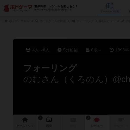
世界のボードゲームを楽しもう！
ボードゲーム専門の総合情報サイト
データベース
検
ボドゲーマTOP
ボードゲームの検索
フォーリング
レビュー
のむ
4人～8人
5分前後
8歳～
1998年
フォーリング
のむさん（くろのん）@chr
4
2
ゲーム
トップ
画像
動画
レビュー
店舗/
カフェ