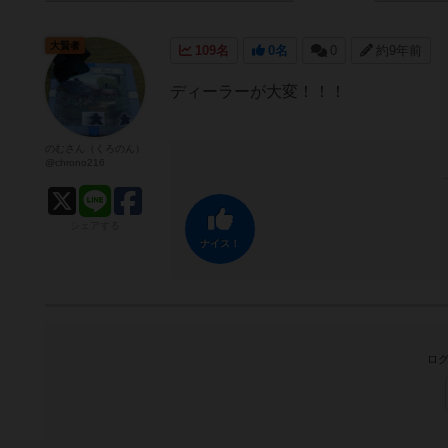
大賢者
109名
0名
0
約9年前
ディーラーが大変！！！
のむさん（くろのん）
@chrono216
シェアする
ナイス！
ログ