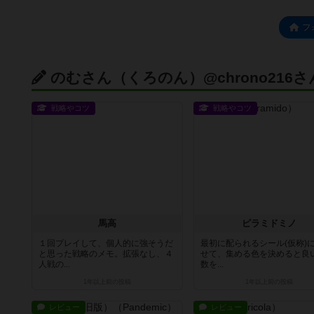
フ
のむさん（くろのん）@chrono216
戦略やコツ
戦略やコツ
馬高
ピラミドミノ
１回プレイして、個人的に強そうだ
最初に配られるシール(仮称)
と思った戦略のメモ。拡張なし、４
せて、集める色を決めると良
人戦の...
数を...
1年以上前
の投稿
1年以上前
の投稿
レビュー
レビュー