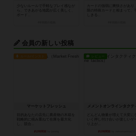
少ないルールで手軽なプレイ感なが
カードの強弱に爽快さがあり
ら、できあがる地図が広く美しく、
限の特殊カードと相まって、
ボード...
しきる...
4年弱前
の投稿
4年弱前
の投稿
会員の新しい投稿
ルール/インスト
レビュー
マーケットフレッシュ
メメントオンラインタクテ
目的あなたの店先に農産物の木箱を
どんどん物量が増えて大変に
戦略的に積み重ねて在庫を最大化
いく押し付け合いが楽しいゲ
し、競合...
り上が...
約2時間前
by jurong
約2時間前
by nekomanma222