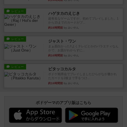
レビュー
ハゲタカのえじき
超有名なゲームですが、初めてプレイしました。1
から15までのカードがプ...
約16時間前
by みいやん
レビュー
ジャスト・ワン
まぁ面白かった‼️よくテレビとかのバラエティなん
かで、お題がわからずに...
約16時間前
by みいやん
レビュー
ピタッコカルタ
ボドゲ相席会でプレイしましたひらがなが書かれ
たカードを2枚まで手をつけ...
約16時間前
by みいやん
ボドゲーマのアプリ版はこちら