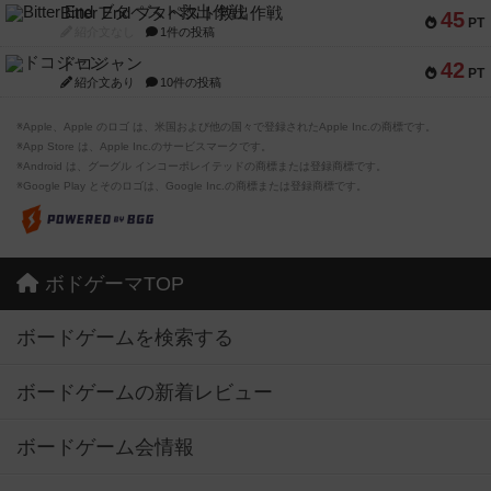
Bitter End ブタペスト救出作戦
45
PT
紹介文なし
1件の投稿
ドコジャン
42
PT
紹介文あり
10件の投稿
※Apple、Apple のロゴ は、米国および他の国々で登録されたApple Inc.の商標です。
※App Store は、Apple Inc.のサービスマークです。
※Android は、グーグル インコーポレイテッドの商標または登録商標です。
※Google Play とそのロゴは、Google Inc.の商標または登録商標です。
ボドゲーマTOP
ボードゲームを検索する
ボードゲームの新着レビュー
ボードゲーム会情報