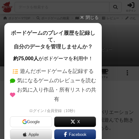
ログイン
閉じる
ボドゲーマTOP
ボードゲームの検索
アグリコラ
レビュー
のむさ
ボードゲームのプレイ履歴を記録し
て、
アグリコラ
自分のデータを管理しませんか？
のむさん（くろのん）@chrono216さんのレビュー
約75,000人
がボドゲーマを利用中！
遊んだボードゲームを記録する
14
3
43
130
トップ
画像
動画
レビュー
カフェ
気になるゲームのレビューを読む
お気に入り作品・所有リストの共
442名
0名
0
4年弱前
有
ログイン / 会員登録（10秒）
カード効果がテキストで表現されており、バリエーション
が豊富。その組み合わせが毎回新鮮で、何回遊んでも飽き
Google
X
ない。できあがる農場が可愛く、満足感がある。
Apple
Facebook