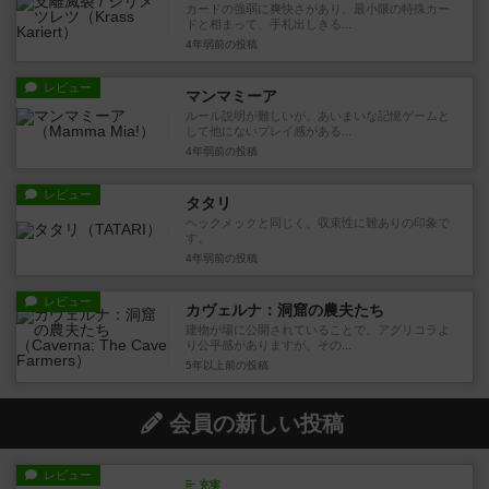
カードの強弱に爽快さがあり、最小限の特殊カー
ドと相まって、手札出しきる...
4年弱前
の投稿
レビュー
マンマミーア
ルール説明が難しいが、あいまいな記憶ゲームと
して他にないプレイ感がある...
4年弱前
の投稿
レビュー
タタリ
ヘックメックと同じく、収束性に難ありの印象で
す。
4年弱前
の投稿
レビュー
カヴェルナ：洞窟の農夫たち
建物が場に公開されていることで、アグリコラよ
り公平感がありますが、その...
5年以上前
の投稿
会員の新しい投稿
レビュー
充実