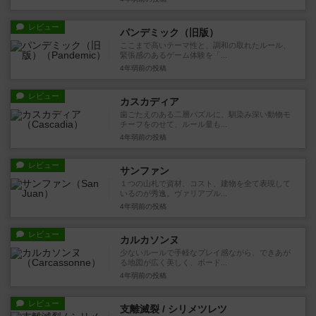
レビュー
パンデミック（旧版）
ここまで高いテーマ性と、調和の取れたルール、
緊張感のあるゲーム体験を「...
4年弱前
の投稿
レビュー
カスカディア
歯ごたえのある二層パズルに、馴染み深い動物モ
チーフをのせて、ルール量も...
4年弱前
の投稿
レビュー
サンファン
１つの山札で資材、コスト、建物を全て表現して
いるのが秀逸。ヴァリアブル...
4年弱前
の投稿
レビュー
カルカソンヌ
少ないルールで手軽なプレイ感ながら、できあが
る地図が広く美しく、ボード...
4年弱前
の投稿
レビュー
支離滅裂 / シリメツレツ