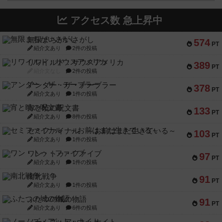
アクセス数 急上昇中
無限まちがいさがし
574
PT
紹介文あり
2件の投稿
リワイルド：サウスアメリカ
389
PT
紹介文なし
2件の投稿
アンダー・ザ・テーブラー
378
PT
紹介文あり
1件の投稿
宵と暁の呪文書
133
PT
紹介文あり
8件の投稿
セミファイナル ～お前はまだ生きている～
103
PT
紹介文あり
1件の投稿
ワン・トゥ・ファイブ
97
PT
紹介文あり
1件の投稿
南北戦争
91
PT
紹介文あり
1件の投稿
ふたつの城の物語
91
PT
紹介文あり
6件の投稿