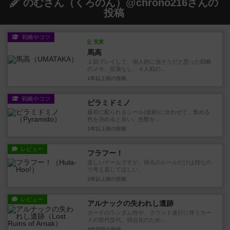
のむさん（くろのん）@chrono216さんの
投稿
戦略やコツ
充実
馬高
１回プレイして、個人的に強そうだと思った戦略
のメモ。拡張なし、４人戦の...
1年以上前
の投稿
戦略やコツ
ピラミドミノ
最初に配られるシール(仮称)に合わせて、集める
色を決めると良い。色数を...
1年以上前
の投稿
レビュー
フラフー！
楽しいゲームですが。得点のルールだけは雑なの
で考え直してほしい。
3年以上前
の投稿
レビュー
アルナックの失われし遺跡
カードのランダム性や、ラウンド進行に伴うカー
ドの世代交代、得点化のため...
4年弱前
の投稿