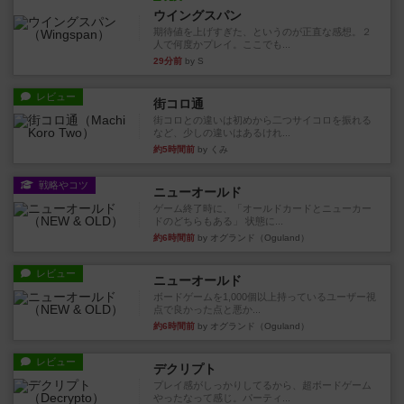
ウイングスパン
期待値を上げすぎた、というのが正直な感想。２
人で何度かプレイ。ここでも...
29分前
by S
レビュー
街コロ通
街コロとの違いは初めから二つサイコロを振れる
など、少しの違いはあるけれ...
約5時間前
by くみ
戦略やコツ
ニューオールド
ゲーム終了時に、「オールドカードとニューカー
ドのどちらもある」 状態に...
約6時間前
by オグランド（Oguland）
レビュー
ニューオールド
ボードゲームを1,000個以上持っているユーザー視
点で良かった点と悪か...
約6時間前
by オグランド（Oguland）
レビュー
デクリプト
プレイ感がしっかりしてるから、超ボードゲーム
やったなって感じ。パーティ...