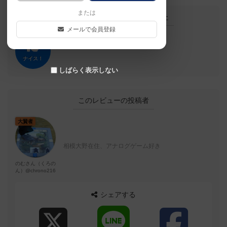
または
この投稿に
0
名が
ナイス！
しました
メールで会員登録
ナイス！
しばらく表示しない
このレビューの投稿者
大賢者
相模大野在住、アナログゲーム好き
のむさん（くろの
ん）@chrono216
シェアする