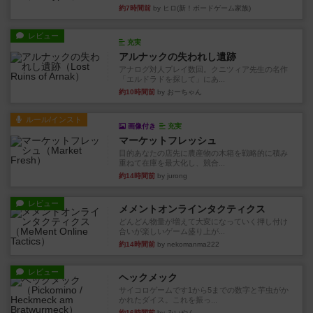
約7時間前
by ヒロ(新！ボードゲーム家族)
レビュー
充実
アルナックの失われし遺跡
アナログ対人プレイ数回。クニツィア先生の名作
「エルドラドを探して」にあ...
約10時間前
by おーちゃん
ルール/インスト
画像付き
充実
マーケットフレッシュ
目的あなたの店先に農産物の木箱を戦略的に積み
重ねて在庫を最大化し、競合...
約14時間前
by jurong
レビュー
メメントオンラインタクティクス
どんどん物量が増えて大変になっていく押し付け
合いが楽しいゲーム盛り上が...
約14時間前
by nekomanma222
レビュー
ヘックメック
サイコロゲームです1から5までの数字と芋虫がか
かれたダイス。これを振っ...
約16時間前
by みいやん