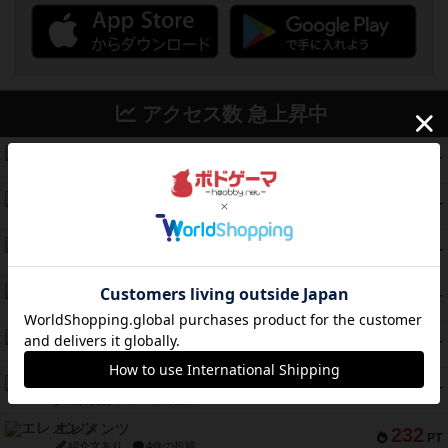
アクセス数 急上昇中
スチームローラーズ
686
PT
紹介文なし
2件の投稿
テンプテーション
326
PT
紹介文なし
2件の投稿
アマナイト
300
PT
紹介文なし
1件の投稿
ギャンブラー
257
PT
紹介文なし
2件の投稿
コレクト！
240
PT
紹介文なし
1件の投稿
トリオンフ ア マレンゴ
236
PT
紹介文あり
1件の投稿
エレメンツ
232
PT
紹介文あり
4件の投稿