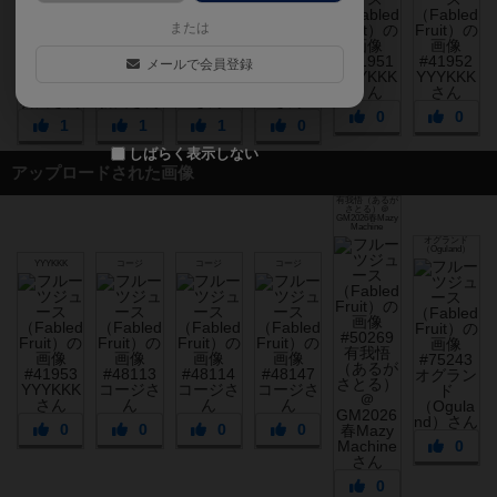
または
メールで会員登録
0
0
1
1
1
0
しばらく表示しない
アップロードされた画像
有我悟（あるが
さとる）＠
GM2026春Mazy
Machine
オグランド
（Oguland）
YYYKKK
コージ
コージ
コージ
0
0
0
0
0
0