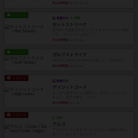
約12時間前
by おーちゃん
レビュー
画像付き
充実
ホットストリーク
星7軽〜中量級を中心にプレイするゲーマーの感想
です。ボードゲーム会にて...
約18時間前
by おとん
レビュー
ガルフストライク
1983年にVictory Gamesが出版した『Gulf Strik...
約19時間前
by Chaco
リプレイ
画像付き
ディジットコード
やっぱり論理ゲームは面白い。息子とリプレイし
ました。息子の勝ち。これリ...
約19時間前
by くみ
リプレイ
充実
アルゴ
アルゴがとても好きで、たぶんプレイ回数が最も
多いゲームです。なんといっ...