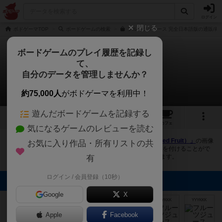
ログイン
閉じる
ボドゲーマTOP
ボードゲームの検索
フルーツジュース 完全日本語版の通販/商
ボードゲームのプレイ履歴を記録し
て、
フルーツジュース
自分のデータを管理しませんか？
12件の画像
約75,000人
がボドゲーマを利用中！
遊んだボードゲームを記録する
12
1
19
89
トップ
画像
動画
レビュー
カフェ
気になるゲームのレビューを読む
ボドゲーマにログインすると、
「フルーツジュース（Fabled Fruit）」
の画像
お気に入り作品・所有リストの共
をアップロード出来たり、他のユーザーの投稿画像に評価を付けることがで
きます。また、トップ6の画像は様々なページで表示されます。
有
ログイン / 会員登録（10秒）
トップに表示される画像
ボドゲーマ運営
Google
ボドゲーマ運営
TANAKA
TANAKA
X
事務局
事務局
(datetsu)
(datetsu)
YYYKKK
YYYKKK
Apple
Facebook