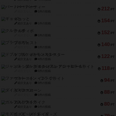
バー！パーティー
212
PT
紹介文なし
1件の投稿
ギョッと
154
PT
紹介文あり
1件の投稿
クルティボ
152
PT
紹介文なし
1件の投稿
ブラヴェスト
140
PT
紹介文なし
1件の投稿
ドブル：ポケットモンスター
122
PT
紹介文あり
4件の投稿
ジャンヌ・ダルク-オルレアン ドロー＆ライト
118
PT
紹介文なし
5件の投稿
ファースト・イン・フライト
94
PT
紹介文あり
3件の投稿
ダイススローン
88
PT
紹介文なし
1件の投稿
ガルフストライク
80
PT
紹介文あり
1件の投稿
モズビ－ズ・レイダ－ズ
79