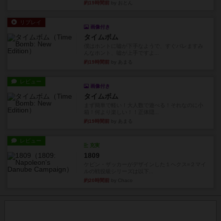
約19時間前
by おとん
リプレイ
画像付き
タイムボム
僕はホントに嘘が下手なようで、すぐバレますみ
んなホント、嘘が上手ですよ...
約19時間前
by あまる
レビュー
画像付き
タイムボム
まず簡単で軽い！大人数で遊べる！それなのに小
箱！何より楽しい！！正体隠...
約19時間前
by あまる
レビュー
充実
1809
ケビン・ザッカーがデザインした１ヘクス=２マイ
ルの戦役級シリーズは以下...
約20時間前
by Chaco