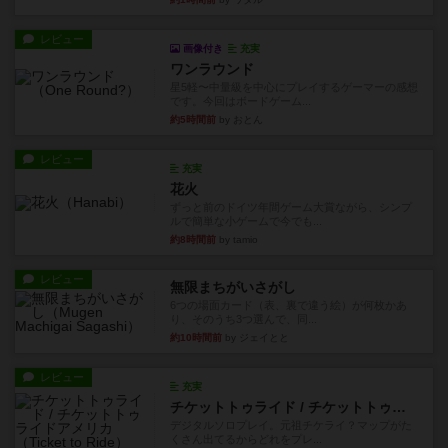
レビュー
画像付き
充実
ワンラウンド
星5軽〜中量級を中心にプレイするゲーマーの感想
です。今回はボードゲーム...
約5時間前
by おとん
レビュー
充実
花火
ずっと前のドイツ年間ゲーム大賞ながら、シンプ
ルで簡単な小ゲームで今でも...
約8時間前
by tamio
レビュー
無限まちがいさがし
6つの場面カード（表、裏で違う絵）が何枚かあ
り、そのうち3つ選んで、同...
約10時間前
by ジェイとと
レビュー
充実
チケットトゥライド / チケットトゥライドアメリカ
デジタルソロプレイ。元祖チケライ？マップがた
くさん出てるからどれをプレ...