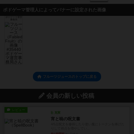
ボドゲーマ管理人によってバナーに設定された画像
ボドゲーマ運営
事務局
フルーツジュースのトップに戻る
会員の新しい投稿
レビュー
充実
宵と暁の呪文書
4/5点呪文を修得したり使い魔にトークンを捧げた
りして得点を増やしてい...
約1時間前
by ワタル