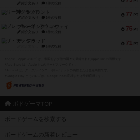
PT
紹介文あり
1件の投稿
リー対グラント
77
PT
紹介文あり
1件の投稿
ブレーキング・アウェイ
75
PT
紹介文あり
4件の投稿
ザ・フラッド
71
PT
紹介文なし
1件の投稿
※Apple、Apple のロゴ は、米国および他の国々で登録されたApple Inc.の商標です。
※App Store は、Apple Inc.のサービスマークです。
※Android は、グーグル インコーポレイテッドの商標または登録商標です。
※Google Play とそのロゴは、Google Inc.の商標または登録商標です。
ボドゲーマTOP
ボードゲームを検索する
ボードゲームの新着レビュー