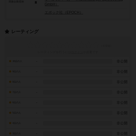
関連企業/団体
GmbH）
エポック社（EPOCH）
レーティング
レーティングを行うには
ログイン
が必要です
-
非公開
10点の人
-
非公開
9点の人
-
非公開
8点の人
-
非公開
7点の人
-
非公開
6点の人
-
非公開
5点の人
-
非公開
4点の人
-
非公開
3点の人