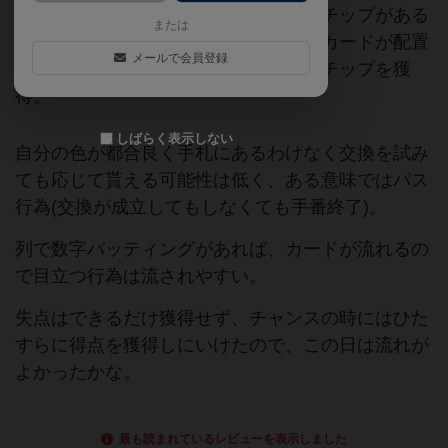
しっかりと混ぜて配る。手番になればチップがある
または
列にカードを配置していき、数字分のカードが配置
メールで会員登録
されたら数字合計が高いプレイヤーがチップを獲
得。
しばらく表示しない
自分の色が都合良く手札にあるわけなく交換を試み
ても応じて貰える可能性は低く、ある意味ではパス
行為(交換が成立してもしなくても手番終了)。
列で数字バッティングがあれば、カードが流れるの
で目立つ行為は流されやすい。
失点はできるだけ獲得せず、チャンスの時にはひた
すらに得点を獲得しにいけたので、この日は流れが
よかったかな。
最も読まれているレビューを表示しました