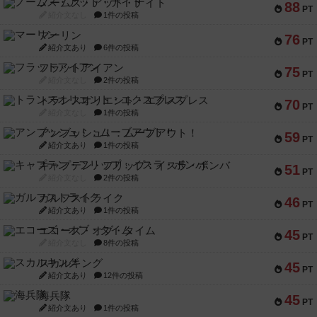
ノームズ・アット・ナイト
88
PT
紹介文なし
1件の投稿
マーリン
76
PT
紹介文あり
6件の投稿
フラットアイアン
75
PT
紹介文なし
2件の投稿
トランスオリエント・エクスプレス
70
PT
紹介文なし
1件の投稿
アンブッシュ！：ムーブアウト！
59
PT
紹介文あり
1件の投稿
キャプテン・フリップ：イスラ・ボンバ
51
PT
紹介文なし
2件の投稿
ガルフストライク
46
PT
紹介文あり
1件の投稿
エコーズ・オブ・タイム
45
PT
紹介文なし
8件の投稿
スカルキング
45
PT
紹介文あり
12件の投稿
海兵隊
45
PT
紹介文あり
1件の投稿