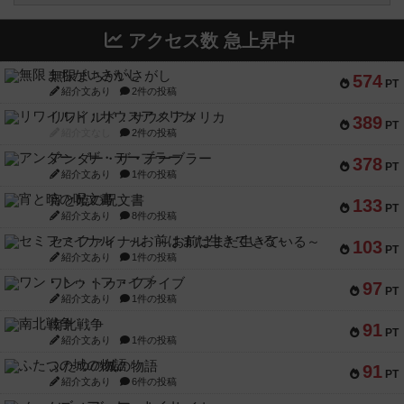
アクセス数 急上昇中
無限まちがいさがし
574
PT
紹介文あり
2件の投稿
リワイルド：サウスアメリカ
389
PT
紹介文なし
2件の投稿
アンダー・ザ・テーブラー
378
PT
紹介文あり
1件の投稿
宵と暁の呪文書
133
PT
紹介文あり
8件の投稿
セミファイナル ～お前はまだ生きている～
103
PT
紹介文あり
1件の投稿
ワン・トゥ・ファイブ
97
PT
紹介文あり
1件の投稿
南北戦争
91
PT
紹介文あり
1件の投稿
ふたつの城の物語
91
PT
紹介文あり
6件の投稿