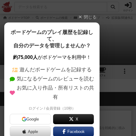
ログイン
閉じる
ボドゲーマTOP
ボードゲームの検索
エックスホップ
拡張版/関連作品
ボードゲームのプレイ履歴を記録し
て、
エックスホップ
自分のデータを管理しませんか？
拡張/関連作品 0件
約75,000人
がボドゲーマを利用中！
遊んだボードゲームを記録する
1
1
1
トップ
画像
動画
レビュー
カフェ
気になるゲームのレビューを読む
お気に入り作品・所有リストの共
有
会員の新しい投稿
ログイン / 会員登録（10秒）
ルール/インスト
画像付き
充実
Google
X
マーケットフレッシュ
目的あなたの店先に農産物の木箱を戦略的に積み
Apple
Facebook
重ねて在庫を最大化し、競合...