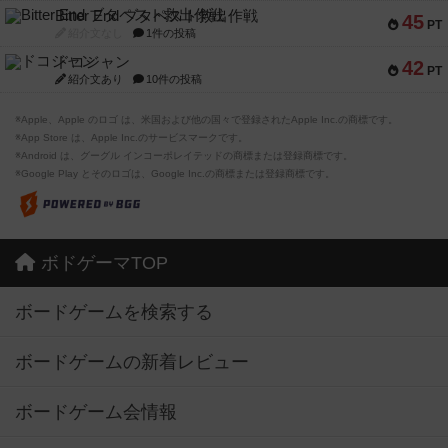
Bitter End ブタペスト救出作戦
45
PT
紹介文なし
1件の投稿
ドコジャン
42
PT
紹介文あり
10件の投稿
※Apple、Apple のロゴ は、米国および他の国々で登録されたApple Inc.の商標です。
※App Store は、Apple Inc.のサービスマークです。
※Android は、グーグル インコーポレイテッドの商標または登録商標です。
※Google Play とそのロゴは、Google Inc.の商標または登録商標です。
ボドゲーマTOP
ボードゲームを検索する
ボードゲームの新着レビュー
ボードゲーム会情報