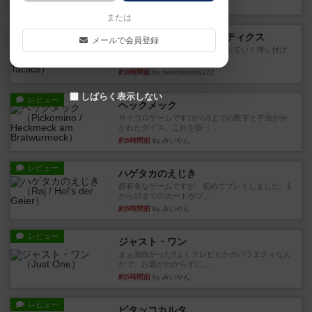
約3時間前
by jurong
または
レビュー
メメントオンラインタクティクス
メールで会員登録
どんどん物量が増えて大変になっていく押し付け
合いが楽しいゲーム盛り上が...
約3時間前
by nekomanma222
しばらく表示しない
レビュー
ヘックメック
サイコロゲームです1から5までの数字と芋虫がか
かれたダイス。これを振っ...
約5時間前
by みいやん
レビュー
ハゲタカのえじき
超有名なゲームですが、初めてプレイしました。1
から15までのカードがプ...
約5時間前
by みいやん
レビュー
ジャスト・ワン
まぁ面白かった‼️よくテレビとかのバラエティなん
かで、お題がわからずに...
約5時間前
by みいやん
レビュー
ピタッコカルタ