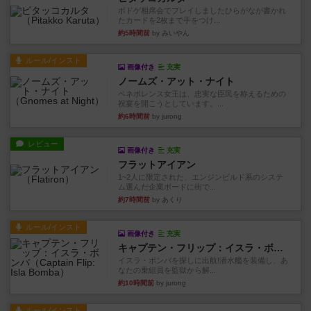
ボドゲ相席会でプレイしましたひらがなが書かれ
たカードを2枚まで手をつけ...
約5時間前
by みいやん
ルール/インスト
画像付き
充実
ノームズ・アット・ナイト
ベネボレンス女王は、忠実な臣民を称えるための
祝宴を開こうとしています。...
約6時間前
by jurong
レビュー
画像付き
充実
フラットアイアン
1~2人に限定された、エンジンビルド系のシステ
ム選んだ企業ボードに街で...
約7時間前
by あくり
ルール/インスト
画像付き
充実
キャプテン・フリップ：イスラ・ボンバ
イスラ・ボンバを探しに出航!潜水艦を装備し、あ
なたの乗組員を監獄から解...
約10時間前
by jurong
ルール/インスト