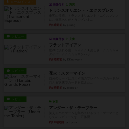
ルール/インスト
画像付き
充実
トランスオリエント・エクスプレス
乗客の皆様、トランスオリエント・エクスプレス
にご乗車ありがとうございま...
約5時間前
by jurong
レビュー
画像付き
充実
フラットアイアン
世界に浸れる度 ☆☆☆☆★楽しさ ☆☆☆☆★
タイパ ☆☆☆☆☆マンハッ...
約6時間前
by DKnewyork
レビュー
花火：スターマイン
自分のカードは見えず他のプレイヤーのカードが
見える状態でカードを教えた...
約8時間前
by mob567
レビュー
充実
アンダー・ザ・テーブラー
笑えるバカゲームを集めているライトゲーマーと
してのレビューです。正体隠...
約11時間前
by toyota