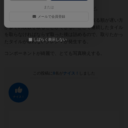
または
バランス良くしないと勝利点は伸びないのだ。
メールで会員登録
毎ラウンド、タイルは円になるよう並べて取る順が遅い方
が多くの枚数を取ることができる。ここで連続したタイル
を取らなければならず取った後は詰めるので、取りたかっ
しばらく表示しない
たタイルが取れないジレンマが発生する。
コンポーネントが綺麗で、とても写真映えする。
この投稿に
0
名が
ナイス！
しました
ナイス！