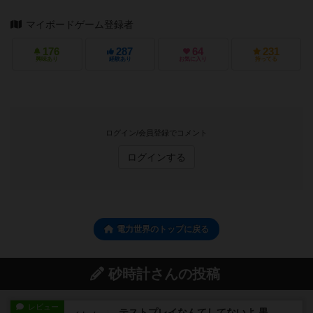
マイボードゲーム登録者
176
287
64
231
興味あり
経験あり
お気に入り
持ってる
ログイン/会員登録でコメント
ログインする
電力世界のトップに戻る
砂時計さんの投稿
レビュー
テストプレイなんてしてないよ 黒