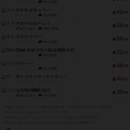
紹介文なし
1件の投稿
スペクタキュラー
60
PT
紹介文なし
1件の投稿
スモールワールド
59
PT
紹介文あり
13件の投稿
ギャンブラー
58
PT
紹介文なし
2件の投稿
Bitter End ブタペスト救出作戦
52
PT
紹介文なし
1件の投稿
ラピード
46
PT
紹介文なし
1件の投稿
ザ・フラッフィー・ライト
44
PT
紹介文なし
0件の投稿
ふたつの城の物語
39
PT
紹介文あり
6件の投稿
※Apple、Apple のロゴ は、米国および他の国々で登録されたApple Inc.の商標です。
※App Store は、Apple Inc.のサービスマークです。
※Android は、グーグル インコーポレイテッドの商標または登録商標です。
※Google Play とそのロゴは、Google Inc.の商標または登録商標です。