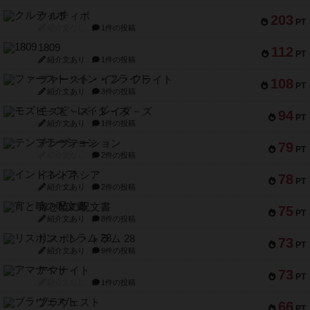
クルティボ
203
PT
紹介文なし
1件の投稿
1809
112
PT
紹介文あり
1件の投稿
ファースト・イン・フライト
108
PT
紹介文あり
3件の投稿
モズビ－ズ・レイダ－ズ
94
PT
紹介文あり
1件の投稿
テンプテーション
79
PT
紹介文なし
2件の投稿
インドネシア
78
PT
紹介文あり
2件の投稿
宵と暁の呪文書
75
PT
紹介文あり
8件の投稿
リスボン・トラム 28
73
PT
紹介文あり
9件の投稿
アマナイト
73
PT
紹介文なし
1件の投稿
ブラヴェスト
66
PT