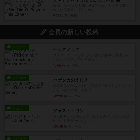
毎回、ルールの説明に困るゲーム。カードに書か
れている通りに行うしかない...
6年以上前
の投稿
会員の新しい投稿
レビュー
ヘックメック
サイコロゲームです1から5までの数字と芋虫がか
かれたダイス。これを振っ...
1分前
by みいやん
レビュー
ハゲタカのえじき
超有名なゲームですが、初めてプレイしました。1
から15までのカードがプ...
10分前
by みいやん
レビュー
ジャスト・ワン
まぁ面白かった‼️よくテレビとかのバラエティなん
かで、お題がわからずに...
15分前
by みいやん
レビュー