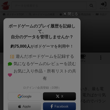
ログイン
閉じる
ボドゲーマTOP
ボードゲームの検索
電力世界の通販/商品詳細
作品デー
ボードゲームのプレイ履歴を記録し
て、
電力世界
自分のデータを管理しませんか？
砂時計さんのレビュー
約75,000人
がボドゲーマを利用中！
遊んだボードゲームを記録する
3
1
6
35
トップ
画像
動画
レビュー
カフェ
気になるゲームのレビューを読む
お気に入り作品・所有リストの共
704名
0名
0
6年以上前
有
ログイン / 会員登録（10秒）
5×5(中央除く)の24マスにタイルを設置していき、最も電
力を生み出せるよう街を作っていくゲーム。電力ばかり気
Google
X
にしていると大気汚染が増え、支持率が下がるのでバラン
Apple
Facebook
スが難しい。