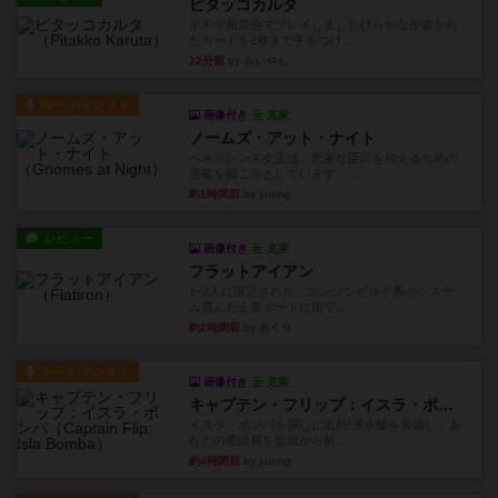
ピタッコカルタ
ボドゲ相席会でプレイしましたひらがなが書かれ
たカードを2枚まで手をつけ...
22分前
by みいやん
ルール/インスト
画像付き
充実
ノームズ・アット・ナイト
ベネボレンス女王は、忠実な臣民を称えるための
祝宴を開こうとしています。...
約1時間前
by jurong
レビュー
画像付き
充実
フラットアイアン
1~2人に限定された、エンジンビルド系のシステ
ム選んだ企業ボードに街で...
約2時間前
by あくり
ルール/インスト
画像付き
充実
キャプテン・フリップ：イスラ・ボンバ
イスラ・ボンバを探しに出航!潜水艦を装備し、あ
なたの乗組員を監獄から解...
約4時間前
by jurong