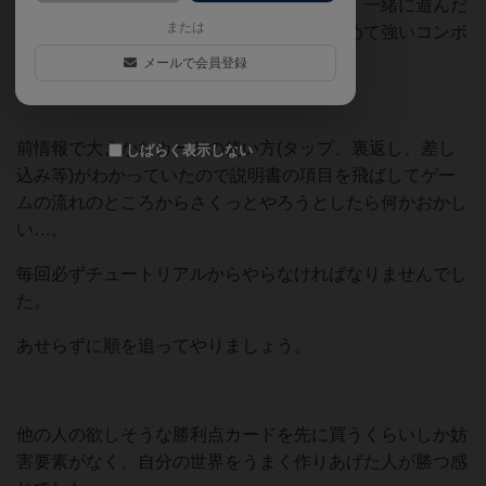
私はあまり得意ではないジャンルでしたが、一緒に遊んだ
または
子供たちはすぐ理解してうまくカードを集めて強いコンボ
を作っていました。
メールで会員登録
前情報で大まかなカードの使い方(タップ、裏返し、差し
しばらく表示しない
込み等)がわかっていたので説明書の項目を飛ばしてゲー
ムの流れのところからさくっとやろうとしたら何かおかし
い…。
毎回必ずチュートリアルからやらなければなりませんでし
た。
あせらずに順を追ってやりましょう。
他の人の欲しそうな勝利点カードを先に買うくらいしか妨
害要素がなく、自分の世界をうまく作りあげた人が勝つ感