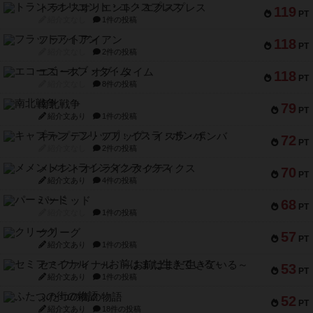
トランスオリエント・エクスプレス
119
PT
紹介文なし
1件の投稿
フラットアイアン
118
PT
紹介文なし
2件の投稿
エコーズ・オブ・タイム
118
PT
紹介文なし
8件の投稿
南北戦争
79
PT
紹介文あり
1件の投稿
キャプテン・フリップ：イスラ・ボンバ
72
PT
紹介文なし
2件の投稿
メメントオンラインタクティクス
70
PT
紹介文あり
4件の投稿
パーミッド
68
PT
紹介文なし
1件の投稿
クリーグ
57
PT
紹介文あり
1件の投稿
セミファイナル ～お前はまだ生きている～
53
PT
紹介文あり
1件の投稿
ふたつの街の物語
52
PT
紹介文あり
18件の投稿