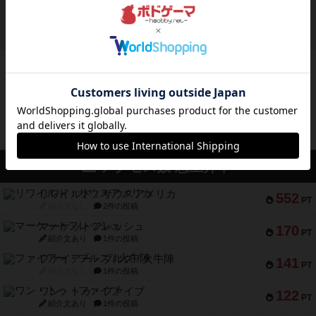
初プレイの感想です。ウイングスパン履修済のコ
メントとなります。ウイング...
約9時間前
by daisdice
ボドゲーマのアプリ版はこちら
アクセス数 急上昇中
リワイルド：サウスアメリカ
552
PT
紹介文なし
2件の投稿
マーケットフレッシュ
170
PT
紹介文あり
1件の投稿
ファイアー・ブルズ / 火牛陣
141
PT
紹介文なし
1件の投稿
ワン・トゥ・ファイブ
122
PT
紹介文あり
1件の投稿