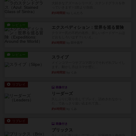
大好きなアズールシリーズ。ステンドグラスを作
っていきます✨1部より自由...
約5時間前
by しんたろ
レビュー
エクスペディション：世界を巡る冒険
クラマー氏の不朽の名作。新しいボードゲームほ
どおもしろいはず？いいえ。...
約6時間前
by 田中昌平
レビュー
スライプ
メインコマ一つサブコマ四つでそれぞれプレイし
ます。動かし方はコマか壁に...
約6時間前
by くみ
リプレイ
画像付き
リーダーズ
久しぶりに取り出してプレイ。詰めきれなかっ
た…であっさり追い込まれて負...
約6時間前
by くみ
リプレイ
画像付き
ブリックス
久しぶりに取り出してプレイ。記号担当と色担当