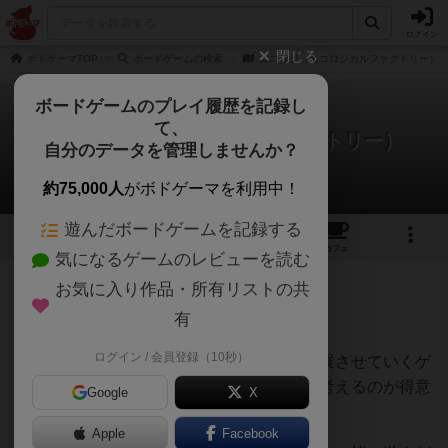
ログイン
閉じる
ボドゲーマTOP
ボードゲームの検索
エコロジ（エコロジカルファクトリー）
ボードゲームのプレイ履歴を記録し
て、
エコロジ（エコロジカルファクトリー）
自分のデータを管理しませんか？
くろずさんのレビュー
約75,000人
がボドゲーマを利用中！
遊んだボードゲームを記録する
10
1
9
2
トップ
画像
動画
レビュー
カフェ
気になるゲームのレビューを読む
お気に入り作品・所有リストの共
396名
3名
0
3ヶ月前
有
ログイン / 会員登録（10秒）
循環のシステムを作って資源を生み出し発展させていくゲ
ームということで、デッキ作りやコンボを考えるのが得意
Google
X
な人はかなり好きだと思うゲームです。
Apple
Facebook