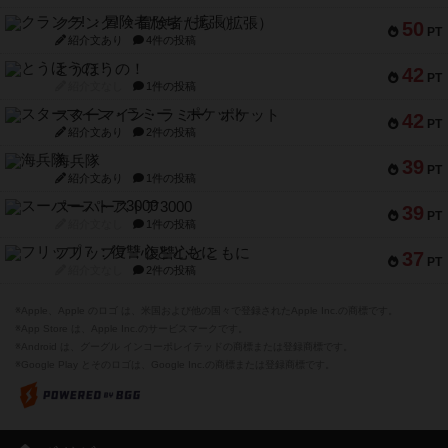
クランク! ：冒険者たち（拡張）
50
PT
紹介文あり
4件の投稿
とうほうの！
42
PT
紹介文なし
1件の投稿
スターマイン・ラミー ポケット
42
PT
紹介文あり
2件の投稿
海兵隊
39
PT
紹介文あり
1件の投稿
スーパーストア3000
39
PT
紹介文なし
1件の投稿
フリップ７：復讐心とともに
37
PT
紹介文なし
2件の投稿
※Apple、Apple のロゴ は、米国および他の国々で登録されたApple Inc.の商標です。
※App Store は、Apple Inc.のサービスマークです。
※Android は、グーグル インコーポレイテッドの商標または登録商標です。
※Google Play とそのロゴは、Google Inc.の商標または登録商標です。