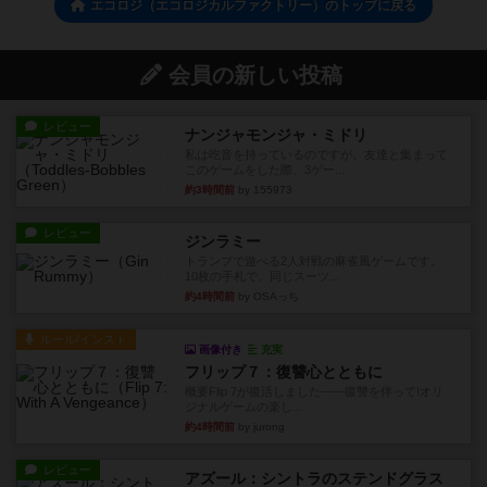
エコロジ（エコロジカルファクトリー）のトップに戻る
会員の新しい投稿
レビュー
ナンジャモンジャ・ミドリ
私は吃音を持っているのですが、友達と集まって
このゲームをした際、3ゲー...
約3時間前
by 155973
レビュー
ジンラミー
トランプで遊べる2人対戦の麻雀風ゲームです。
10枚の手札で、同じスーツ...
約4時間前
by OSAっち
ルール/インスト
画像付き
充実
フリップ７：復讐心とともに
概要Flip 7が復活しました――復讐を伴って!オリ
ジナルゲームの楽し...
約4時間前
by jurong
レビュー
アズール：シントラのステンドグラス