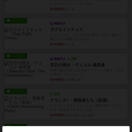
に分かれてプレイ。あかんか...
約6時間前
by くみ
レビュー
画像付き
ダグエイトチェス
チェスなのに、ほんの10分で終わります。動きで
敵のコマの種類が分かれば...
約6時間前
by くみ
レビュー
画像付き
充実
宝石の煌き：デュエル 偽造者
筆者が最も好きな2人用ボードゲームである『宝石
の煌めき デュエル』に、...
約8時間前
by 手動人形
レビュー
充実
クランク! ：冒険者たち（拡張）
クランク！のプレイヤーごとに能力の違うキャラ
クターを使用できるようにな...
約8時間前
by ぽっぽーくるっぽー
レビュー
ワイアームスパン