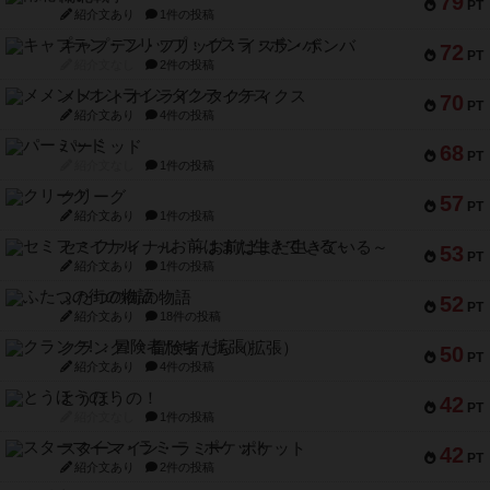
79
PT
紹介文あり
1件の投稿
キャプテン・フリップ：イスラ・ボンバ
72
PT
紹介文なし
2件の投稿
メメントオンラインタクティクス
70
PT
紹介文あり
4件の投稿
パーミッド
68
PT
紹介文なし
1件の投稿
クリーグ
57
PT
紹介文あり
1件の投稿
セミファイナル ～お前はまだ生きている～
53
PT
紹介文あり
1件の投稿
ふたつの街の物語
52
PT
紹介文あり
18件の投稿
クランク! ：冒険者たち（拡張）
50
PT
紹介文あり
4件の投稿
とうほうの！
42
PT
紹介文なし
1件の投稿
スターマイン・ラミー ポケット
42
PT
紹介文あり
2件の投稿