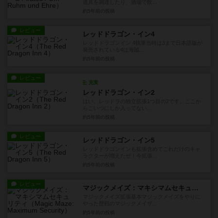
道具を調達したり、酒場で飲...
約5年前
の投稿
レビュー
レッドドラゴン・イン4
レッドドラゴンイン 4執筆当時は3まで日本語版が
発売されている4は海賊...
約5年前
の投稿
レビュー
充実
レッドドラゴン・イン2
はい、レッドラの独立拡張1つ目の2です。ここか
らこいつにしか入ってない...
約5年前
の投稿
レビュー
レッドドラゴン・イン5
レッドドラゴンインも拡張含めてこれだけのキャ
ラクターが増えたぜ！今拡張...
約5年前
の投稿
レビュー
マジックメイズ：マキシマムセキュリティ
マジックメイズ拡張基本マジックメイズをやりに
やった歴戦のマジックメイザ...
約5年前
の投稿