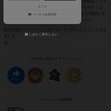
鎖していく拡大再生産。カードの動かし方が複数あってそ
または
れに関連するカードを集めることで循環が作りやすくな
る。最初は2連鎖ぐらいだけどゲームが進むと10連鎖とか
メールで会員登録
作れるので資源ウハウハになるところが良かった
資源管理をスリーブに入れたカードで行うところにエコを
しばらく表示しない
感じる
この投稿に
3
名が
ナイス！
しました
ナイス！
このレビューの投稿者
皇帝