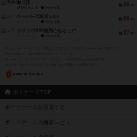
海兵隊
39
PT
紹介文あり
1件の投稿
スーパーストア3000
39
PT
紹介文なし
1件の投稿
フリップ７：復讐心とともに
37
PT
紹介文なし
2件の投稿
※Apple、Apple のロゴ は、米国および他の国々で登録されたApple Inc.の商標です。
※App Store は、Apple Inc.のサービスマークです。
※Android は、グーグル インコーポレイテッドの商標または登録商標です。
※Google Play とそのロゴは、Google Inc.の商標または登録商標です。
ボドゲーマTOP
ボードゲームを検索する
ボードゲームの新着レビュー