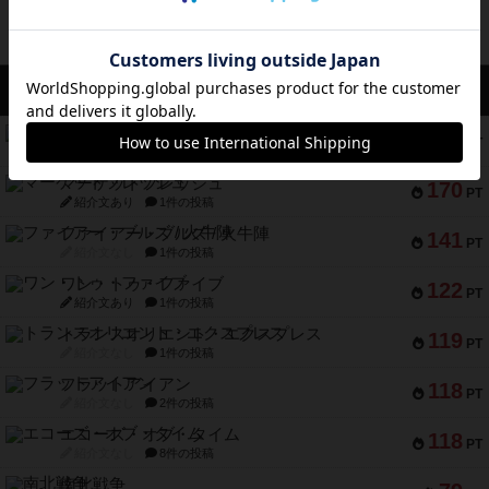
アクセス数 急上昇中
リワイルド：サウスアメリカ
552
PT
紹介文なし
2件の投稿
マーケットフレッシュ
170
PT
紹介文あり
1件の投稿
ファイアー・ブルズ / 火牛陣
141
PT
紹介文なし
1件の投稿
ワン・トゥ・ファイブ
122
PT
紹介文あり
1件の投稿
トランスオリエント・エクスプレス
119
PT
紹介文なし
1件の投稿
フラットアイアン
118
PT
紹介文なし
2件の投稿
エコーズ・オブ・タイム
118
PT
紹介文なし
8件の投稿
南北戦争