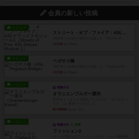
会員の新しい投稿
レビュー
ストリート・オブ・ファイア：ASLデラックスモジュール1
1985年にAvalon Hill社が出版した『Streets of ...
13分前
by Chaco
レビュー
ペガサス橋
1997年にAvalon Hill社が出版した『Pegasus Bri...
25分前
by Chaco
レビュー
画像付き
オラニエンブルガー運河
存在をうっすらと認識していたけど、セールやっ
てて、2人専用でワカプレと...
約1時間前
by みいやん
レビュー
画像付き
充実
フィッシェン2
ゲームの流れはフィッシェンだが、ゲーム開始時