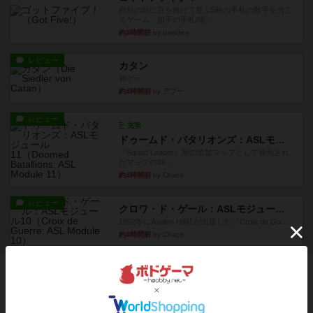
自分の前に背を向けて並ぶ5枚の手札の数字を当て
るゲーム。相手の手札/場...
約3時間前
by daisdice
レビュー
カタン
神ゲー
約4時間前
by アプー
レビュー
充実
ドゥームド・バタリオンズ：ASLモジュール11
『Squad Leader』用の追加マップとして発売され
たマップの#9...
約4時間前
by Chaco
レビュー
クロワ・ド・ゲール：ASLモジュール10
1992年にAvalon Hill社が出版した『Croix de Gu...
約4時間前
by Chaco
ボドゲーマのアプリ版はこちら