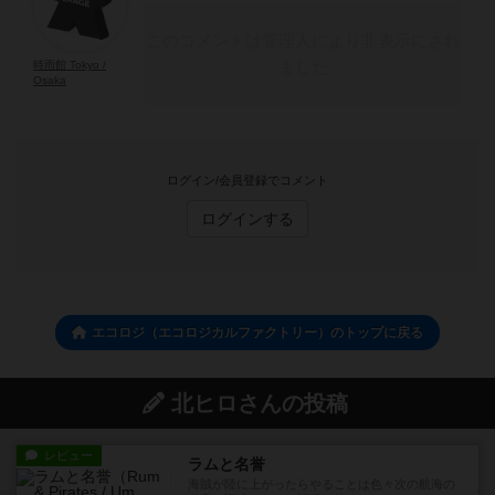
このコメントは管理人により非表示にされ
ました
時雨館 Tokyo /
Osaka
ログイン/会員登録でコメント
ログインする
エコロジ（エコロジカルファクトリー）のトップに戻る
北ヒロさんの投稿
レビュー
ラムと名誉
海賊が陸に上がったらやることは色々次の航海の