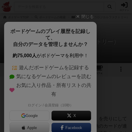
ログイン
閉じる
ボドゲーマTOP
ボードゲームの検索
エコロジ（エコロジカルファクトリー）
ボードゲームのプレイ履歴を記録し
て、
エコロジ（エコロジカルファクトリー）
自分のデータを管理しませんか？
北ヒロさんのレビュー
約75,000人
がボドゲーマを利用中！
遊んだボードゲームを記録する
10
1
9
2
トップ
画像
動画
レビュー
カフェ
気になるゲームのレビューを読む
お気に入り作品・所有リストの共
504名
3名
1
3ヶ月前
有
ログイン / 会員登録（10秒）
ECOLOGI
Google
X
新システム「リレーション（循環）ビルド」を売りにして
いて起点のカードを使用した後は自動的に他のカードが連
Apple
Facebook