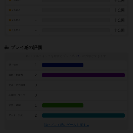
-
非公開
-
非公開
3点の人
-
非公開
2点の人
-
非公開
1点の人
プレイ感の評価
トグルスイッチを押すとプレイ感（
※
）の投票ができます
1
運・確率
2
戦略・判断力
0
交渉・立ち回り
0
心理戦・ブラフ
1
攻防・戦闘
2
アート・外見
似たプレイ感のゲームを探す→