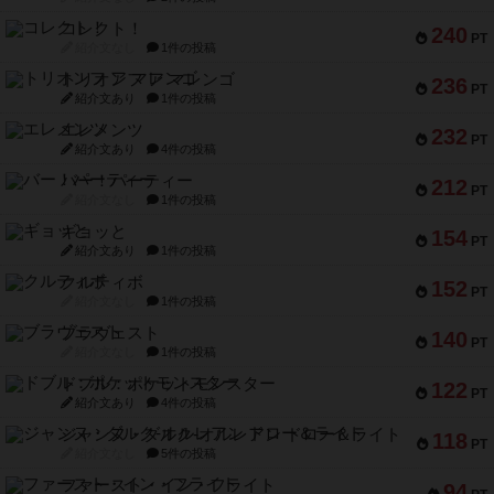
コレクト！
240
PT
紹介文なし
1件の投稿
トリオンフ ア マレンゴ
236
PT
紹介文あり
1件の投稿
エレメンツ
232
PT
紹介文あり
4件の投稿
バー！パーティー
212
PT
紹介文なし
1件の投稿
ギョッと
154
PT
紹介文あり
1件の投稿
クルティボ
152
PT
紹介文なし
1件の投稿
ブラヴェスト
140
PT
紹介文なし
1件の投稿
ドブル：ポケットモンスター
122
PT
紹介文あり
4件の投稿
ジャンヌ・ダルク-オルレアン ドロー＆ライト
118
PT
紹介文なし
5件の投稿
ファースト・イン・フライト
94