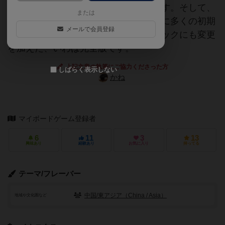
なるワーカープレイスメントゲームです。そして、
または
「敦煌ビッグボックス」は、「敦煌」に多くの初期
メールで会員登録
配置パックを加え、既存の初期配置パックにも変更
を加えた、いわば完全版です。
上記文章の執筆にご協力くださった方
しばらく表示しない
かね
マイボードゲーム登録者
6
11
3
13
興味あり
経験あり
お気に入り
持ってる
テーマ/フレーバー
中国/東アジア（China / Asia）
地域や文化圏など