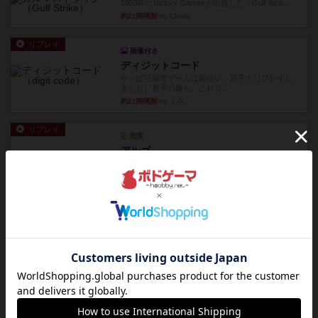
1983年にVictory Gamesが出版した『Gulf Strik...
約21時間前
by Chaco
リプレイ
画像付き
ディジットコード
やっぱり論理ゲームは面白い。息子とリプレイし
ました。息子の勝ち。これリ...
約21時間前
by くみ
リプレイ
充実
アルゴ
アルゴがとても好きで、たぶんプレイ回数が最も
多いゲームです。なんといっ...
約21時間前
by おとん
リプレイ
画像付き
タイムボム
僕はホントに嘘が下手なようで、すぐバレますみ
んなホント、嘘が上手ですよ...
約22時間前
by あまる
レビュー
画像付き