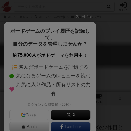
ログイン
閉じる
ボドゲーマTOP
ボードゲームの検索
敦煌ビッグボックス
ボードゲームのプレイ履歴を記録し
て、
自分のデータを管理しませんか？
敦煌ビッグボックス
約75,000人
がボドゲーマを利用中！
Dunhuang: Big Box
遊んだボードゲームを記録する
気になるゲームのレビューを読む
お気に入り作品・所有リストの共
有
1
1
トップ
画像
動画
レビュー
カフェ
ログイン / 会員登録（10秒）
Google
X
「敦煌」は、静言思桌游の城市シリーズの2作目と
Apple
Facebook