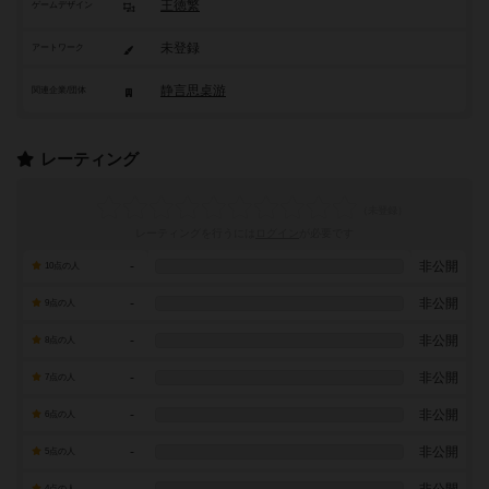
王徳繁
ゲームデザイン
未登録
アートワーク
静言思桌游
関連企業/団体
レーティング
レーティングを行うには
ログイン
が必要です
-
非公開
10点の人
-
非公開
9点の人
-
非公開
8点の人
-
非公開
7点の人
-
非公開
6点の人
-
非公開
5点の人
4点の人