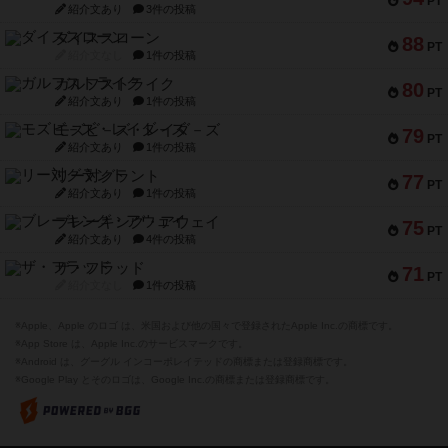
PT
紹介文あり
3件の投稿
ダイススローン
88
PT
紹介文なし
1件の投稿
ガルフストライク
80
PT
紹介文あり
1件の投稿
モズビ－ズ・レイダ－ズ
79
PT
紹介文あり
1件の投稿
リー対グラント
77
PT
紹介文あり
1件の投稿
ブレーキング・アウェイ
75
PT
紹介文あり
4件の投稿
ザ・フラッド
71
PT
紹介文なし
1件の投稿
※Apple、Apple のロゴ は、米国および他の国々で登録されたApple Inc.の商標です。
※App Store は、Apple Inc.のサービスマークです。
※Android は、グーグル インコーポレイテッドの商標または登録商標です。
※Google Play とそのロゴは、Google Inc.の商標または登録商標です。