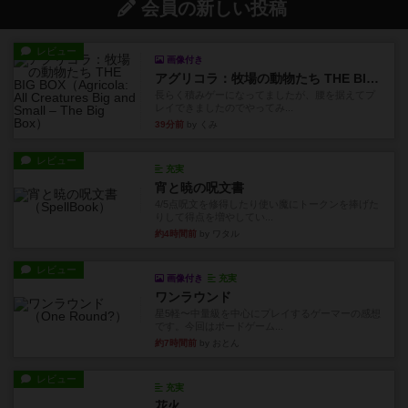
会員の新しい投稿
レビュー
画像付き
アグリコラ：牧場の動物たち THE BIG BOX
長らく積みゲーになってましたが、腰を据えてプ
レイできましたのでやってみ...
39分前
by くみ
レビュー
充実
宵と暁の呪文書
4/5点呪文を修得したり使い魔にトークンを捧げた
りして得点を増やしてい...
約4時間前
by ワタル
レビュー
画像付き
充実
ワンラウンド
星5軽〜中量級を中心にプレイするゲーマーの感想
です。今回はボードゲーム...
約7時間前
by おとん
レビュー
充実
花火