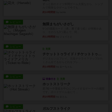
ずっと前のドイツ年間ゲーム大賞ながら、シンプ
ルで簡単な小ゲームで今でも...
約10時間前
by tamio
レビュー
無限まちがいさがし
6つの場面カード（表、裏で違う絵）が何枚かあ
り、そのうち3つ選んで、同...
約12時間前
by ジェイとと
レビュー
充実
チケットトゥライド / チケットトゥライドアメリカ
デジタルソロプレイ。元祖チケライ？マップがた
くさん出てるからどれをプレ...
約14時間前
by おーちゃん
レビュー
画像付き
充実
ホットストリーク
星7軽〜中量級を中心にプレイするゲーマーの感想
です。ボードゲーム会にて...
約20時間前
by おとん
レビュー
ガルフストライク