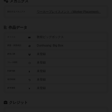
メカニクス
ワーカープレイスメント（Worker Placement）
頻出するメカニクス
作品データ
敦煌ビッグボックス
タイトル
Dunhuang: Big Box
原題・英題表記
未登録
参加人数
未登録
プレイ時間
未登録
対象年齢
未登録
発売時期
未登録
参考価格
クレジット