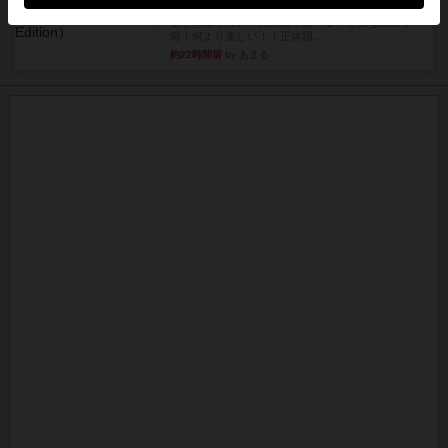
タイムボム
まず簡単で軽い！大人数で遊べる！それなのに小
箱！何より楽しい！！正体隠...
約22時間前
by あまる