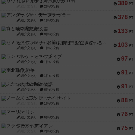
リワイルド：サウスアメリカ
389
PT
紹介文なし
2件の投稿
アンダー・ザ・テーブラー
378
PT
紹介文あり
1件の投稿
宵と暁の呪文書
133
PT
紹介文あり
8件の投稿
セミファイナル ～お前はまだ生きている～
103
PT
紹介文あり
1件の投稿
ワン・トゥ・ファイブ
97
PT
紹介文あり
1件の投稿
南北戦争
91
PT
紹介文あり
1件の投稿
ふたつの城の物語
91
PT
紹介文あり
6件の投稿
ノームズ・アット・ナイト
88
PT
紹介文なし
1件の投稿
マーリン
76
PT
紹介文あり
6件の投稿
フラットアイアン
75
PT
紹介文なし
2件の投稿