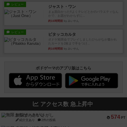
レビュー
ジャスト・ワン
まぁ面白かった‼️よくテレビとかのバラエティなん
かで、お題がわからずに...
約16時間前
by みいやん
レビュー
ピタッコカルタ
ボドゲ相席会でプレイしましたひらがなが書かれ
たカードを2枚まで手をつけ...
約16時間前
by みいやん
ボドゲーマのアプリ版はこちら
アクセス数 急上昇中
無限まちがいさがし
574
PT
紹介文あり
2件の投稿