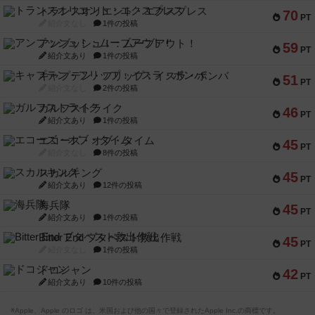
トランスオリエント・エクスプレス
70
PT
紹介文なし
1件の投稿
アンブッシュ！：ムーブアウト！
59
PT
紹介文あり
1件の投稿
キャプテン・フリップ：イスラ・ボンバ
51
PT
紹介文なし
2件の投稿
ガルフストライク
46
PT
紹介文あり
1件の投稿
エコーズ・オブ・タイム
45
PT
紹介文なし
8件の投稿
スカルキング
45
PT
紹介文あり
12件の投稿
海兵隊
45
PT
紹介文あり
1件の投稿
Bitter End ブタペスト救出作戦
45
PT
紹介文なし
1件の投稿
ドコジャン
42
PT
紹介文あり
10件の投稿
※Apple、Apple のロゴ は、米国および他の国々で登録されたApple Inc.の商標です。