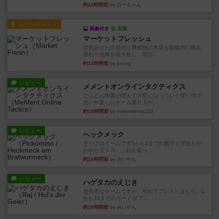
約10時間前
by おーちゃん
ルール/インスト
画像付き
充実
マーケットフレッシュ
目的あなたの店先に農産物の木箱を戦略的に積み
重ねて在庫を最大化し、競合...
約14時間前
by jurong
レビュー
メメントオンラインタクティクス
どんどん物量が増えて大変になっていく押し付け
合いが楽しいゲーム盛り上が...
約14時間前
by nekomanma222
レビュー
ヘックメック
サイコロゲームです1から5までの数字と芋虫がか
かれたダイス。これを振っ...
約16時間前
by みいやん
レビュー
ハゲタカのえじき
超有名なゲームですが、初めてプレイしました。1
から15までのカードがプ...
約16時間前
by みいやん