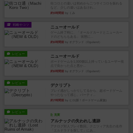
街コロとの違いは初めから二つサイコロを振れる
など、少しの違いはあるけれ...
約5時間前
by くみ
戦略やコツ
ニューオールド
ゲーム終了時に、「オールドカードとニューカー
ドのどちらもある」 状態に...
約6時間前
by オグランド（Oguland）
レビュー
ニューオールド
ボードゲームを1,000個以上持っているユーザー視
点で良かった点と悪か...
約6時間前
by オグランド（Oguland）
レビュー
デクリプト
プレイ感がしっかりしてるから、超ボードゲーム
やったなって感じ。パーティ...
約7時間前
by ヒロ(新！ボードゲーム家族)
レビュー
充実
アルナックの失われし遺跡
アナログ対人プレイ数回。クニツィア先生の名作
「エルドラドを探して」にあ...