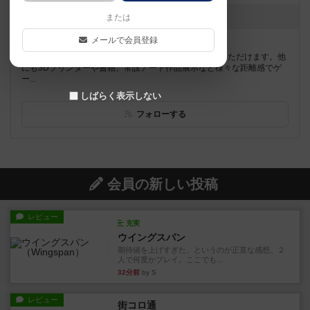
[NEW] 2月のゲイセン（2026年02月09日 20時36分）
または
メールで会員登録
遊べるボードゲーム
920個
阪急桂駅から徒歩3分。 広い空間でゆったりとご利用いただけます。他
にも3Dプリンターや書籍、常設アート作品展示など様々な距離感でゲ
ー...
しばらく表示しない
フォローする
会員の新しい投稿
レビュー
充実
ウイングスパン
期待値を上げすぎた、というのが正直な感想。２
人で何度かプレイ。ここでも...
32分前
by S
レビュー
街コロ通