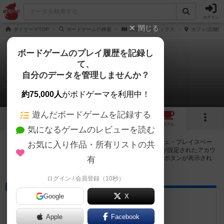
ログイン
閉じる
ボドゲーマTOP
ボードゲームの検索
敦煌ビッグボックス
カフェ/店舗情
ボードゲームのプレイ履歴を記録し
て、
敦煌ビッグボックス
自分のデータを管理しませんか？
1店のカフェ/スペースが提供中
約75,000人
がボドゲーマを利用中！
遊んだボードゲームを記録する
1
1
トップ
画像
動画
レビュー
カフェ
気になるゲームのレビューを読む
敦煌ビッグボックスで遊ぶことができるボードゲームカフェ・プレイスペー
お気に入り作品・所有リストの共
スが1店登録されています。公開プロフィールの都道府県が設定されたアカウ
ントでログインすると、同じ都道府県内の店舗に絞り込むボタンが表示され
有
ます。
ログイン / 会員登録（10秒）
プレイスペース
Google
X
arts/games ゲイセン
京都府京都市西京区桂南巽町38-1
Apple
Facebook