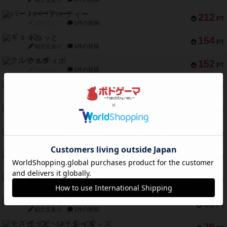
バー！パーティー
212
PT
紹介文なし
1件の投稿
ギョッと
154
PT
紹介文あり
1件の投稿
クルティボ
152
PT
紹介文なし
1件の投稿
ブラヴェスト
140
PT
紹介文なし
1件の投稿
ドブル：ポケットモンスター
122
PT
紹介文あり
4件の投稿
ジャンヌ・ダルク-オルレアン ドロー＆ライト
118
PT
紹介文なし
5件の投稿
ファースト・イン・フライト
94
PT
紹介文あり
3件の投稿
ダイススローン
88
PT
紹介文なし
1件の投稿
ガルフストライク
80
PT
紹介文あり
1件の投稿
モズビ－ズ・レイダ－ズ