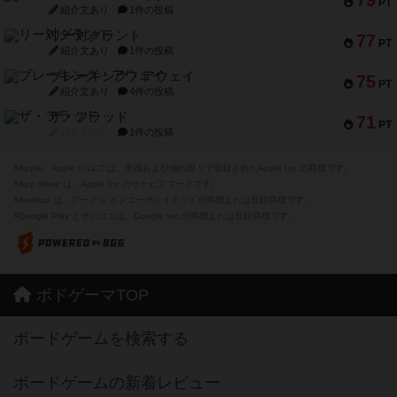
79
PT
紹介文あり
1件の投稿
リー対グラント
77
PT
紹介文あり
1件の投稿
ブレーキング・アウェイ
75
PT
紹介文あり
4件の投稿
ザ・フラッド
71
PT
紹介文なし
1件の投稿
※Apple、Apple のロゴ は、米国および他の国々で登録されたApple Inc.の商標です。
※App Store は、Apple Inc.のサービスマークです。
※Android は、グーグル インコーポレイテッドの商標または登録商標です。
※Google Play とそのロゴは、Google Inc.の商標または登録商標です。
ボドゲーマTOP
ボードゲームを検索する
ボードゲームの新着レビュー