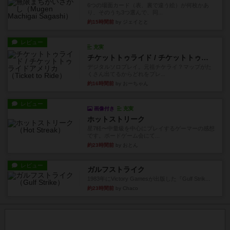
6つの場面カード（表、裏で違う絵）が何枚かあ
り、そのうち3つ選んで、同...
約15時間前
by ジェイとと
レビュー
充実
チケットトゥライド / チケットトゥライドアメリカ
デジタルソロプレイ。元祖チケライ？マップがた
くさん出てるからどれをプレ...
約16時間前
by おーちゃん
レビュー
画像付き
充実
ホットストリーク
星7軽〜中量級を中心にプレイするゲーマーの感想
です。ボードゲーム会にて...
約23時間前
by おとん
レビュー
ガルフストライク
1983年にVictory Gamesが出版した『Gulf Strik...
約23時間前
by Chaco