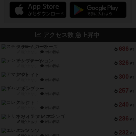
アクセス数 急上昇中
スチームローラーズ
686
PT
紹介文なし
2件の投稿
テンプテーション
326
PT
紹介文なし
2件の投稿
アマナイト
300
PT
紹介文なし
1件の投稿
ギャンブラー
257
PT
紹介文なし
2件の投稿
コレクト！
240
PT
紹介文なし
1件の投稿
トリオンフ ア マレンゴ
236
PT
紹介文あり
1件の投稿
エレメンツ
232
PT
紹介文あり
4件の投稿