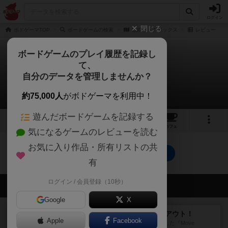
ログイン
閉じる
ボドゲーマTOP
ボードゲームの検索
敦煌ビッグボックス
レビュー
ボードゲームのプレイ履歴を記録し
て、
敦煌ビッグボックス
自分のデータを管理しませんか？
0件のレビュー
約75,000人
がボドゲーマを利用中！
遊んだボードゲームを記録する
1
1
トップ
画像
動画
レビュー
カフェ
気になるゲームのレビューを読む
お気に入り作品・所有リストの共
敦煌ビッグボックスのトップに戻る
有
ログイン / 会員登録（10秒）
会員の新しい投稿
Google
X
レビュー
アンブッシュ！：ムーブアウト！
Apple
Facebook
1984年にVictory Gamesが出版した『Move