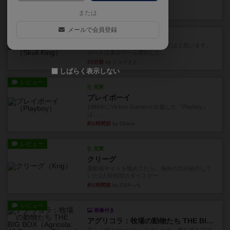
Out！』...
11分前
by Chaco
または
メールで会員登録
レビュー
スカルキング
とにかく楽しい！最高のゲームではと思います。
ルールは多少ゲーム慣れした...
25分前
by ジェイとと
しばらく表示しない
レビュー
充実
プレイボーイ
1986年にVictory Gamesが出版した『Playboy』
は、...
約1時間前
by Chaco
レビュー
充実
クリーグ
某動画サイトを眺めてたら、海外の方が紹介して
いた2人対戦型のダイスゲー...
約1時間前
by OSAっち
レビュー
画像付き
アグリコラ：牧場の動物たち THE BIG BOX