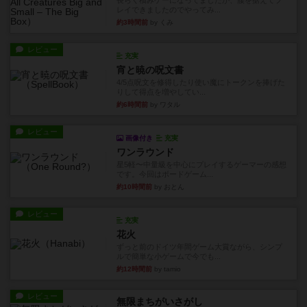
長らく積みゲーになってましたが、腰を据えてプ
レイできましたのでやってみ...
約3時間前
by くみ
レビュー
充実
宵と暁の呪文書
4/5点呪文を修得したり使い魔にトークンを捧げた
りして得点を増やしてい...
約6時間前
by ワタル
レビュー
画像付き
充実
ワンラウンド
星5軽〜中量級を中心にプレイするゲーマーの感想
です。今回はボードゲーム...
約10時間前
by おとん
レビュー
充実
花火
ずっと前のドイツ年間ゲーム大賞ながら、シンプ
ルで簡単な小ゲームで今でも...
約12時間前
by tamio
レビュー
無限まちがいさがし