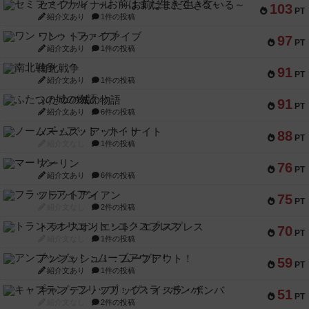
セミファイナル ～お前はまだ生きている～
103
PT
紹介文あり
1件の投稿
ワン・トゥ・ファイブ
97
PT
紹介文あり
1件の投稿
南北戦争
91
PT
紹介文あり
1件の投稿
ふたつの城の物語
91
PT
紹介文あり
6件の投稿
ノームズ・アット・ナイト
88
PT
紹介文なし
1件の投稿
マーリン
76
PT
紹介文あり
6件の投稿
フラットアイアン
75
PT
紹介文なし
2件の投稿
トランスオリエント・エクスプレス
70
PT
紹介文なし
1件の投稿
アンブッシュ！：ムーブアウト！
59
PT
紹介文あり
1件の投稿
キャプテン・フリップ：イスラ・ボンバ
51
PT
紹介文なし
2件の投稿