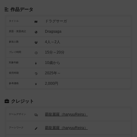
作品データ
ドラグサーガ
タイトル
Dragsaga
原題・英題表記
4人～2人
参加人数
15分～20分
プレイ時間
10歳から
対象年齢
2025年～
発売時期
2,000円
参考価格
クレジット
覇龍麗羅（haryuuReira）
ゲームデザイン
覇龍麗羅（haryuuReira）
アートワーク