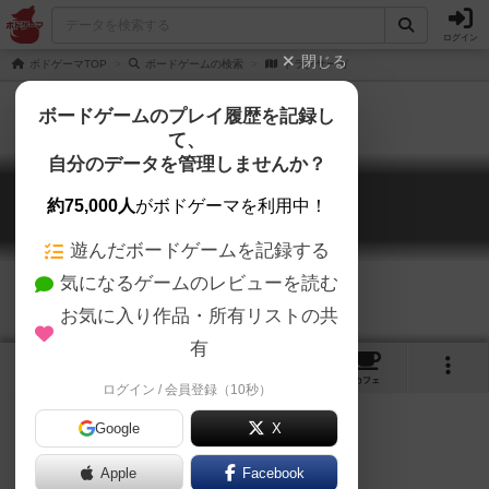
ログイン
閉じる
ボドゲーマTOP
ボードゲームの検索
ドラグサーガ
ボードゲームのプレイ履歴を記録し
て、
自分のデータを管理しませんか？
ドラグサーガ
約75,000人
がボドゲーマを利用中！
Dragsaga
遊んだボードゲームを記録する
気になるゲームのレビューを読む
お気に入り作品・所有リストの共
有
2
1
トップ
画像
動画
レビュー
カフェ
ログイン / 会員登録（10秒）
Google
X
ドラゴン
バトルロイヤル
Apple
Facebook