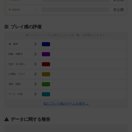
-
非公開
1点の人
プレイ感の評価
トグルスイッチを押すとプレイ感（
※
）の投票ができます
0
運・確率
0
戦略・判断力
0
交渉・立ち回り
0
心理戦・ブラフ
0
攻防・戦闘
0
アート・外見
似たプレイ感のゲームを探す→
データに関する報告