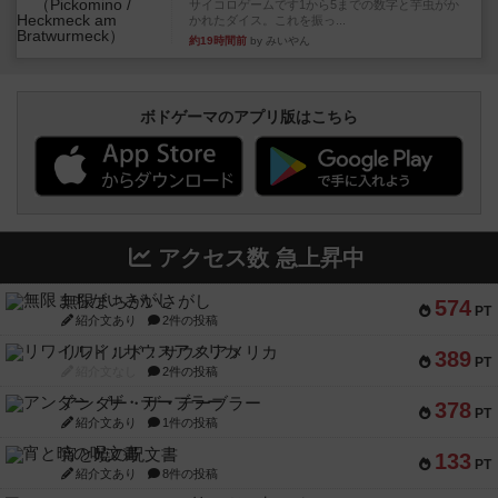
サイコロゲームです1から5までの数字と芋虫がか
かれたダイス。これを振っ...
約19時間前
by みいやん
ボドゲーマのアプリ版はこちら
アクセス数 急上昇中
無限まちがいさがし
574
PT
紹介文あり
2件の投稿
リワイルド：サウスアメリカ
389
PT
紹介文なし
2件の投稿
アンダー・ザ・テーブラー
378
PT
紹介文あり
1件の投稿
宵と暁の呪文書
133
PT
紹介文あり
8件の投稿