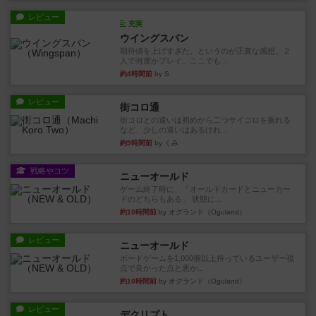
レビュー
充実
ウイングスパン
期待値を上げすぎた、というのが正直な感想。２
人で何度かプレイ。ここでも...
約4時間前
by S
レビュー
街コロ通
街コロとの違いは初めから二つサイコロを振れる
など、少しの違いはあるけれ...
約9時間前
by くみ
戦略やコツ
ニューオールド
ゲーム終了時に、「オールドカードとニューカー
ドのどちらもある」 状態に...
約10時間前
by オグランド（Oguland）
レビュー
ニューオールド
ボードゲームを1,000個以上持っているユーザー視
点で良かった点と悪か...
約10時間前
by オグランド（Oguland）
レビュー
デクリプト