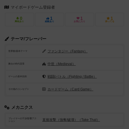
マイボードゲーム登録者
0
1
1
1
興味あり
経験あり
お気に入り
持ってる
テーマ/フレーバー
ファンタジー（Fantasy）
世界観/基本テーマ
中世（Medieval）
舞台の時代背景
戦闘/バトル（Fighting / Battle）
ゲームの基本目的
カードゲーム（Card Game）
その他のコンセプト
メカニクス
プレイヤーの干渉/影響アク
直接攻撃（強奪/破壊）（Take That）
ション