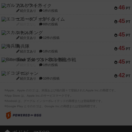
ガルフストライク
46
PT
紹介文あり
1件の投稿
エコーズ・オブ・タイム
45
PT
紹介文なし
8件の投稿
スカルキング
45
PT
紹介文あり
12件の投稿
海兵隊
45
PT
紹介文あり
1件の投稿
Bitter End ブタペスト救出作戦
45
PT
紹介文なし
1件の投稿
ドコジャン
42
PT
紹介文あり
10件の投稿
※Apple、Apple のロゴ は、米国および他の国々で登録されたApple Inc.の商標です。
※App Store は、Apple Inc.のサービスマークです。
※Android は、グーグル インコーポレイテッドの商標または登録商標です。
※Google Play とそのロゴは、Google Inc.の商標または登録商標です。