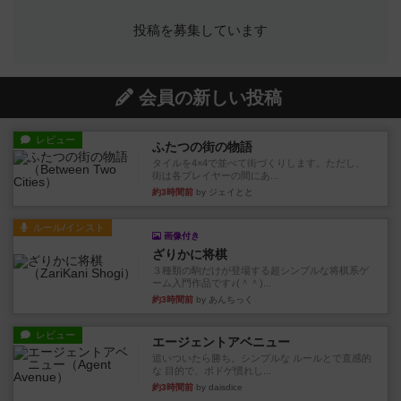
投稿を募集しています
会員の新しい投稿
レビュー
ふたつの街の物語
タイルを4×4で並べて街づくりします。ただし、
街は各プレイヤーの間にあ...
約3時間前
by ジェイとと
ルール/インスト
画像付き
ざりかに将棋
３種類の駒だけが登場する超シンプルな将棋系ゲ
ーム入門作品です♪(＾＾)...
約3時間前
by あんちっく
レビュー
エージェントアベニュー
追いついたら勝ち。シンプルな ルールとで直感的
な 目的で、ボドゲ慣れし...
約3時間前
by daisdice