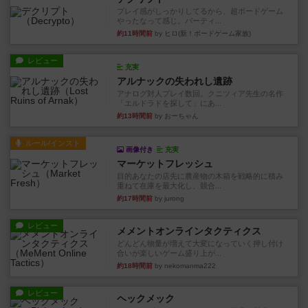
プレイ感がしっかりしてるから、超ボードゲーム
やったなって感じ。パーティ...
約11時間前
by ヒロ(新！ボードゲーム家族)
レビュー
充実
アルナックの失われし遺跡
アナログ対人プレイ数回。クニツィア先生の名作
「エルドラドを探して」にあ...
約13時間前
by おーちゃん
ルール/インスト
画像付き
充実
マーケットフレッシュ
目的あなたの店先に農産物の木箱を戦略的に積み
重ねて在庫を最大化し、競合...
約17時間前
by jurong
レビュー
メメントオンラインタクティクス
どんどん物量が増えて大変になっていく押し付け
合いが楽しいゲーム盛り上が...
約18時間前
by nekomanma222
レビュー
ヘックメック