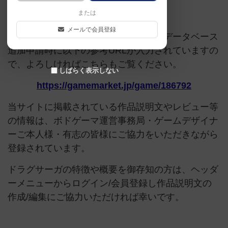
または
ご協力ください
メールで会員登録
このページは情報が不足しています。データベース
追加申請時に以下の参考URLが入力されていますの
で、よろしければこちらもご覧ください。
しばらく表示しない
https://gamemarket.jp/game/186792
当サイトに掲載されている作品説明文やレビュー等
の情報は、ボドゲーマ運営事務局・ゲームデザイナ
ーご本人様・有志の皆様にご協力をいただきながら
登録されています。
ドラグサーガの特徴や概要を御存知の方は、ヘッダ
ーメニューからログイン/会員登録し作品説明文の
作成/編集にご協力いただければ幸いです。