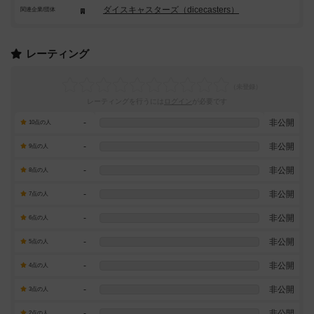
ダイスキャスターズ（dicecasters）
関連企業/団体
レーティング
レーティングを行うには
ログイン
が必要です
-
非公開
10点の人
-
非公開
9点の人
-
非公開
8点の人
-
非公開
7点の人
-
非公開
6点の人
-
非公開
5点の人
-
非公開
4点の人
-
非公開
3点の人
-
非公開
2点の人