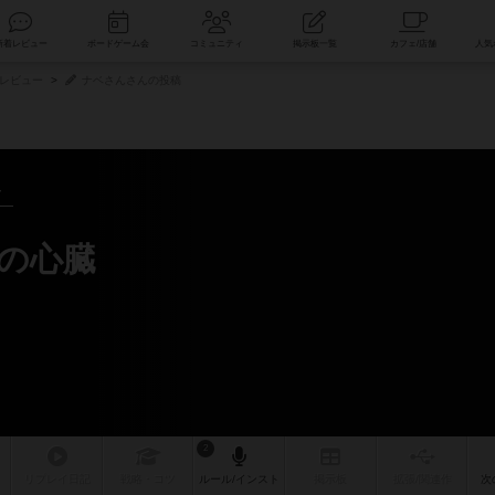
索
新着レビュー
ボードゲーム会
コミュニティ
掲示板一覧
レビュー
ナベさんさんの投稿
～
ンの心臓
2
リプレイ
日記
戦略
・コツ
ルール
/インスト
掲示板
拡張/関連
作
次