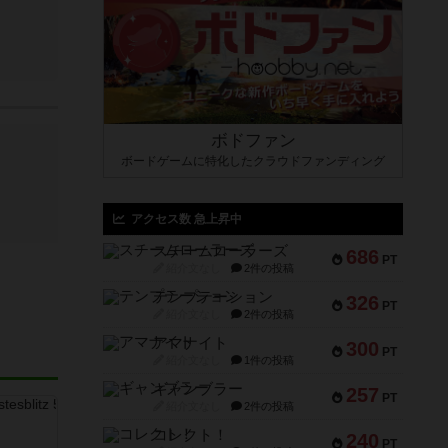
ボドファン
ボードゲームに特化したクラウドファンディング
アクセス数 急上昇中
スチームローラーズ
686
PT
紹介文なし
2件の投稿
テンプテーション
326
PT
紹介文なし
2件の投稿
アマナイト
300
PT
紹介文なし
1件の投稿
ギャンブラー
257
PT
紹介文なし
2件の投稿
コレクト！
240
PT