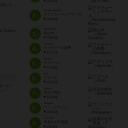
2415名
sが出版した
Terraforming Mars
2
テラフォーミングマーズ
位
2394名
Stone Garden
3
枯山水
位
2281名
Viticulture
4
ワイナリーの四季
位
2272名
Agricola
5
アグリコラ
位
2119名
Azul
6
アズール
位
2035名
遊べる！
Splendor
しい！！
7
宝石の煌き
位
2028名
Wingspan
8
ウイングスパン
位
2006名
7 Wonders
9
世界の七不思議
位
1919名