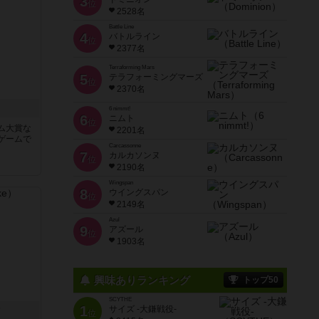
3
位
2528名
Battle Line
4
バトルライン
位
2377名
Terraforming Mars
5
テラフォーミングマーズ
位
2370名
6 nimmt!
6
ニムト
位
ム大賞な
2201名
ゲームで
Carcassonne
7
カルカソンヌ
位
2190名
Wingspan
8
ウイングスパン
位
2149名
Azul
9
アズール
位
1903名
興味ありランキング
トップ50
SCYTHE
1
サイズ -大鎌戦役-
ク
位