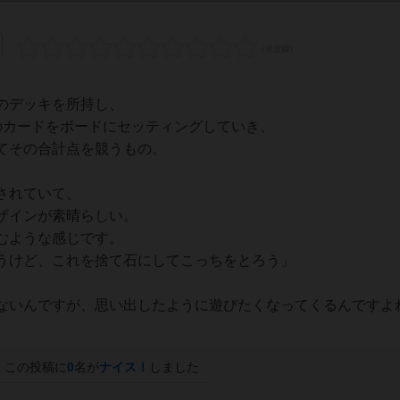
のデッキを所持し、
のカードをボードにセッティングしていき、
てその合計点を競うもの。
されていて、
ザインが素晴らしい。
むような感じです。
うけど、これを捨て石にしてこっちをとろう」
ないんですが、思い出したように遊びたくなってくるんですよ
この投稿に
0
名が
ナイス！
しました