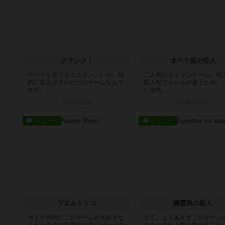
クランク！
オペラ座の怪人
ボードを使うドミニオン。いや、端
二人用のタイマンゲーム。犯
的に言えばそれだけのゲームなんで
怪人役でルールが違うため、
すが、...
い交代...
9年弱前
の投稿
9年弱前
の投稿
レビュー
レビュー
プエルトリコ
幽霊島の殺人
ボドゲ仲間にこのゲームが大好きな
さて。とりあえずこのゲーム