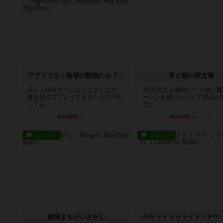
アグリコラ：牧場の動物たち THE BIG BOX
宵と暁の呪文書
長らく積みゲーになってましたが、
4/5点呪文を修得したり使い
腰を据えてプレイできましたのでや
ークンを捧げたりして得点を
ってみ...
てい...
約1時間前
by くみ
約4時間前
by ワタル
レビュー
レビュー
無限まちがいさがし