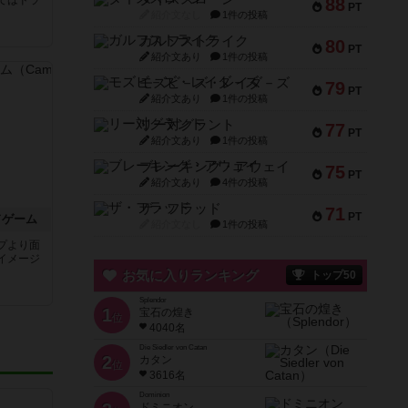
てはドラ
88
PT
紹介文なし
1件の投稿
ガルフストライク
80
PT
紹介文あり
1件の投稿
モズビ－ズ・レイダ－ズ
79
PT
紹介文あり
1件の投稿
リー対グラント
77
PT
紹介文あり
1件の投稿
ブレーキング・アウェイ
75
PT
紹介文あり
4件の投稿
ザ・フラッド
71
PT
ドゲーム
紹介文なし
1件の投稿
プより面
イメージ
お気に入りランキング
トップ50
Splendor
1
宝石の煌き
位
4040名
Die Siedler von Catan
2
カタン
位
3616名
Dominion
ドミニオン