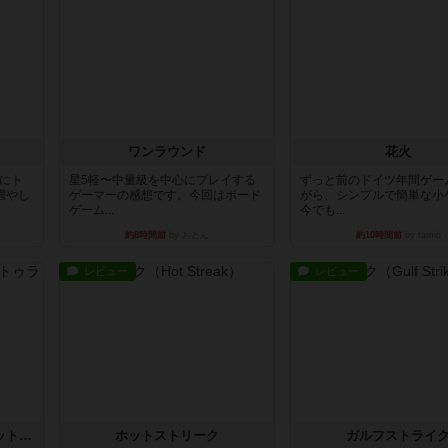
ワンラウンド
花火
魔にト
星5軽〜中量級を中心にプレイする
ずっと前のドイツ年間ゲー
増やし
ゲーマーの感想です。今回はボード
がら、シンプルで簡単な小
ゲーム...
今でも...
約8時間前
by おとん
約10時間前
by tamio
レビュー
レビュー
チケットトゥライド / チケットトゥライドアメリカ
ホットストリーク
ガルフストライ