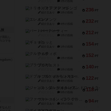
紹介文なし
1件の投稿
トリオンフ ア マレンゴ
236
PT
紹介文あり
1件の投稿
エレメンツ
232
PT
紹介文あり
4件の投稿
人技
バー！パーティー
212
PT
紹介文なし
1件の投稿
が混乱し
のコマを
ギョッと
154
PT
紹介文あり
1件の投稿
クルティボ
152
PT
紹介文なし
1件の投稿
ブラヴェスト
140
PT
紹介文なし
1件の投稿
ドブル：ポケットモンスター
122
PT
紹介文あり
4件の投稿
ジャンヌ・ダルク-オルレアン ドロー＆ライト
118
PT
紹介文なし
5件の投稿
ファースト・イン・フライト
94
ム
PT
紹介文あり
3件の投稿
ギなんだ
ダイススローン