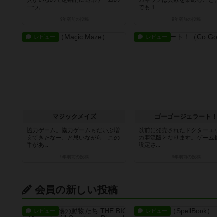
人がいるので定期的に遊ぶゲームの
のネックは人数を集めること
一つ。...
でも１...
9年弱前
の投稿
9年弱前
の投稿
レビュー
レビュー
マジックメイズ
ゴーゴージェラート
協力ゲーム。協力ゲームもだいぶ増
以前に発売されたドクターエ
えてきたなー、と思いながら「この
の亜流版となります。ゲーム
手があ...
設定さ...
9年弱前
の投稿
9年弱前
の投稿
会員の新しい投稿
レビュー
レビュー