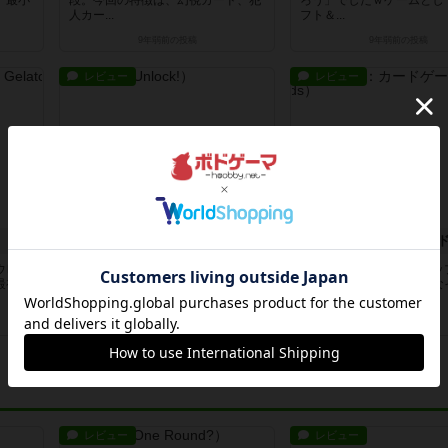
。最小
段。今回の特徴は、幻視カード、犯
ろう」でしたｗゲームとし
人カー...
フト＆...
9年弱前
の投稿
9年弱前
の投稿
レビュー
レビュー
！
アンロック！
キャメルアップ：カー
ウレカ
やばーい。このゲームヤバーい。私
正直、もとのキャメルアッ
最初に
はリアル脱出ゲームが大好きで今ま
白いのではないか、そんな
でに３...
です。...
9年弱前
の投稿
9年弱前
の投稿
レビュー
レビュー