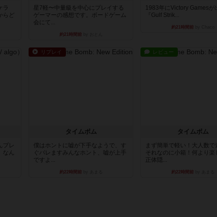
ケラ
星7軽〜中量級を中心にプレイする
1983年にVictory Game
からど
ゲーマーの感想です。ボードゲーム
『Gulf Strik...
会にて...
約21時間前
by Chaco
約21時間前
by おとん
リプレイ
レビュー
タイムボム
タイムボム
んプレ
僕はホントに嘘が下手なようで、す
まず簡単で軽い！大人数で
。なん
ぐバレますみんなホント、嘘が上手
それなのに小箱！何より楽
ですよ...
正体隠...
約22時間前
by あまる
約22時間前
by あまる