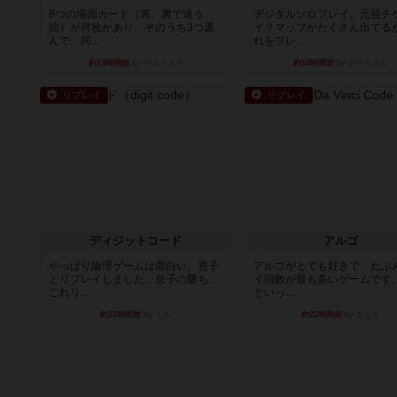
6つの場面カード（表、裏で違う
デジタルソロプレイ。元祖チ
絵）が何枚かあり、そのうち3つ選
イ？マップがたくさん出てる
んで、同...
れをプレ...
約13時間前
by ジェイとと
約14時間前
by おーちゃん
リプレイ
リプレイ
ディジットコード
アルゴ
やっぱり論理ゲームは面白い。息子
アルゴがとても好きで、たぶ
とリプレイしました。息子の勝ち。
イ回数が最も多いゲームです
これリ...
といっ...
約22時間前
by くみ
約22時間前
by おとん