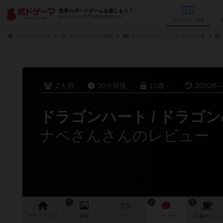
世界のボードゲームを楽しもう！
ボードゲーム専門の総合情報サイト
データベース
検
ボドゲーマTOP
ボードゲームの検索
ドラゴンハート / ドラゴンの心臓
2人用
30分前後
13歳～
2010年
ドラゴンハート / ドラゴ
ナベさんさんのレビュー
2
4
6
ゲーム
トップ
画像
動画
レビュー
店舗/
カフェ