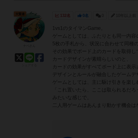
大賢者
132名
0名
0
10年以上前
1vs1のタイマンGame。
ゲームとしては、ふたりとも同一内容
5枚の手札から、状況に合わせて同種
ナベさん
その効果でボード上のカードを取得し
カードデザインが素晴らしいのと、
シェアする
カードの効果がすべてボード上に表示
デザインとルールが融合したゲームデ
ゲームとしては、主に駆け引きを楽し
「これ置いたら、ここは取られるだろ
みたいな感じで。
二人用ゲームはあんまり動かす機会は