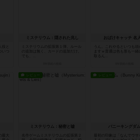
ミステリウム：隠された兆し
おばけキャッチ 名
人役と
ミステリウムの拡張第１弾。ルール
うん。これやるといつも頭
ついつ
の追加は無く、カードの追加だけ。
ますｗ普通は色も形も一緒
でも、...
取るん...
9年弱前
の投稿
9年弱前
の投稿
レビュー
レビュー
ミステリウム：秘密と嘘
バニーキングダ
の最大
名作ゲームミステリウムの拡張第２
最初の印象は「なんでウサ