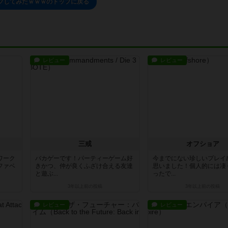
プしてみたｗｗｗのトップに戻る
レビュー
レビュー
三戒
オフショア
ワーク
バカゲーです！パーティーゲーム好
今までにない珍しいプレイ
ファベ
きかつ、仲が良くふざけ合える友達
思いました！個人的には凄
と遊ぶ...
ったで...
3年以上前
の投稿
3年以上前
の投稿
レビュー
レビュー