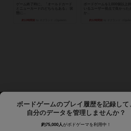
ゲーム終了時に、「オールドカード
ボードゲームを1,000個以上
とニューカードのどちらもある」 状
いるユーザー視点で良かった
態に...
か...
約12時間前
by オグランド（Oguland）
約12時間前
by オグランド（Ogula
ボードゲームのプレイ履歴を記録して
自分のデータを管理しませんか？
約75,000人
がボドゲーマを利用中！
ボドゲーマTOP
ボードゲーム通販