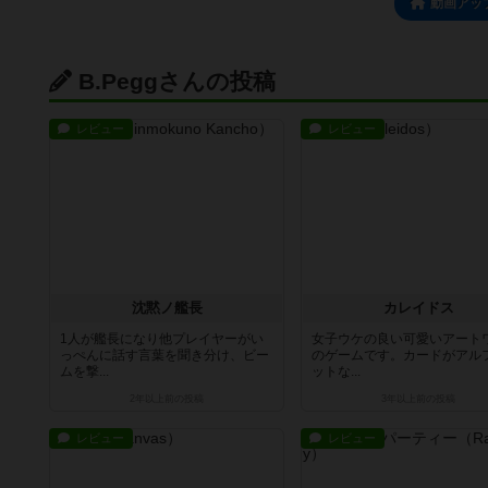
動画アッ
B.Peggさんの投稿
レビュー
レビュー
沈黙ノ艦長
カレイドス
1人が艦長になり他プレイヤーがい
女子ウケの良い可愛いアート
っぺんに話す言葉を聞き分け、ビー
のゲームです。カードがアル
ムを撃...
ットな...
2年以上前
の投稿
3年以上前
の投稿
レビュー
レビュー