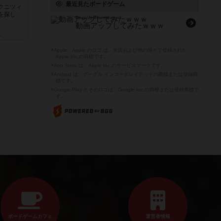
最近見たボードゲーム
クニツィ
を探し
Douga Up Shitemita www
動画アップしてみたｗｗｗ
ん
※Apple、Apple のロゴ は、米国および他の国々で登録された
Apple Inc.の商標です。
※App Store は、Apple Inc.のサービスマークです。
※Android は、グーグル インコーポレイテッドの商標または登録商
標です。
※Google Play とそのロゴは、Google Inc.の商標または登録商標で
す。
ボードゲームカフェ
運営者情報