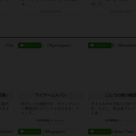
コ...
引いて...
6年以上前
の投稿
6年以上前
の投稿
レビュー
レビュー
拡張）
ワイアームスパン
ふたつの街の物
に能力
初プレイの感想です。ウイングスパ
タイルを4×4で並べて街づ
きるよ
ン履修済のコメントとなります。ウ
す。ただし、街は各プレイ
イング...
にあ...
ー
約1時間前
by daisdice
約5時間前
by ジェイと
レビュー
レビュー