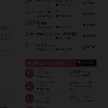
エコーズ・オブ・タイム
45
PT
紹介文なし
8件の投稿
スカルキング
45
PT
紹介文あり
12件の投稿
海兵隊
45
PT
紹介文あり
1件の投稿
パイア
Bitter End ブタペスト救出作戦
45
カれてて
PT
紹介文なし
1件の投稿
が可愛い
ドコジャン
42
PT
紹介文あり
10件の投稿
お気に入りランキング
トップ50
Splendor
1
宝石の煌き
位
4041名
Die Siedler von Catan
2
カタン
位
3616名
Dominion
3
ドミニオン
位
2530名
フパーテ
を順番に
Battle Line