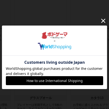
ィー
バック・トゥ・ザ・フューチャー：バックインタイム
カップケーキ エン
D！」の
超有名映画「バックトゥーザフュー
まず街の設定がちょっとイ
ちら
チャー」1作目の世界をプレイヤー
好きです。ジャケの女の子
全員が...
のにt...
5年以上前
の投稿
6年弱前
の投稿
ルール/インスト
レビュー
グラスプオール
カタラ13
心理戦
プレイヤーは初期手札として6枚の
お手軽に盛り上がれるブラ
作、ト
カード、ライフカウンター3つ(命)、
ィーゲーム！並べたカード