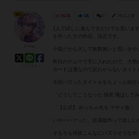
仙人
562名
3名
0
7年以上前
1人で試しに遊んでるだけでも笑いま
を作った方の作品。流石です。
B.Pegg
小箱だから大して枚数無いと思いきや
昨日のゲムマで手に入れたので、大勢
シェアする
カードは運なので訳わからないタイト
今回バズったタイトルをちょっと紹介
「どうしてこうなった 係長 飛ばしてみ
「【公式】 めっちゃ光る マサイ族」
いやーハマった。拡張版作って欲しい
そもそも何故こんなにバズりそうなボ