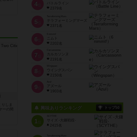
4
バトルライン
位
2379名
Terraforming Mars
5
テラフォーミングマーズ
位
2371名
6 nimmt!
6
ニムト
位
2202名
Carcassonne
7
カルカソンヌ
位
2191名
Wingspan
8
ウイングスパン
位
2150名
Azul
9
アズール
位
1903名
語
くりしま
興味ありランキング
トップ50
ヤーの間
SCYTHE
1
サイズ -大鎌戦役-
と
位
2415名
Terraforming Mars