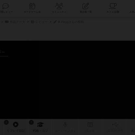
索
新着レビュー
ボードゲーム会
コミュニティ
掲示板一覧
作品データ
レビュー
B.Peggさんの投稿
年～
1
1
リプレイ
日記
戦略
・コツ
ルール
/インスト
掲示板
拡張/関連
作
次