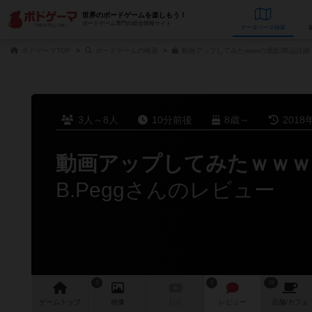
世界のボードゲームを楽しもう！
ボードゲーム専門の総合情報サイト
データベース
検
ボドゲーマTOP
ボードゲームの検索
動画アップしてみたwwwの通販/商品詳細
3人～8人
10分前後
8歳～
2018
動画アップしてみたｗｗｗ
B.Peggさんのレビュー
3
3
19
ゲーム
トップ
画像
動画
レビュー
店舗/
カフェ