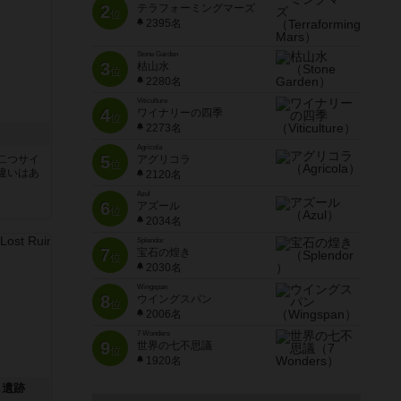
2
テラフォーミングマーズ
位
2395名
Stone Garden
3
枯山水
位
2280名
Viticulture
4
ワイナリーの四季
位
2273名
Agricola
5
二つサイ
アグリコラ
位
違いはあ
2120名
Azul
6
アズール
位
2034名
Splendor
7
宝石の煌き
位
2030名
Wingspan
8
ウイングスパン
位
2006名
7 Wonders
9
世界の七不思議
位
1920名
し遺跡