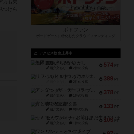
アカも乗
見つけら
ボドファン
ボードゲームに特化したクラウドファンディング
アクセス数 急上昇中
無限まちがいさがし
574
PT
紹介文あり
2件の投稿
リワイルド：サウスアメリカ
389
PT
紹介文なし
2件の投稿
アンダー・ザ・テーブラー
378
PT
紹介文あり
1件の投稿
宵と暁の呪文書
133
PT
紹介文あり
8件の投稿
セミファイナル ～お前はまだ生きている～
103
PT
紹介文あり
1件の投稿
ワン・トゥ・ファイブ
97