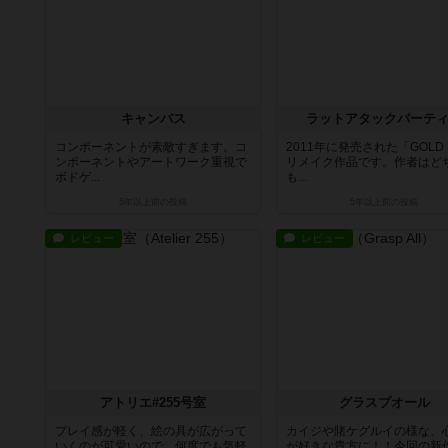
キャンバス
ラットアタックパーテ
コンポーネントが素敵すぎます。コ
2011年に発売された「GOL
ンポーネントやアートワーク重視で
リメイク作品です。作者はど
ボドゲ...
も...
5年以上前
の投稿
5年以上前
の投稿
レビュー
レビュー
アトリエ#255号室
グラスプオール
プレイ感が軽く、絵の具が広がって
カイジや賭ケグルイの様な、
いくのが可愛いので、何度でも気軽
が好きな貴方に！！今回の新