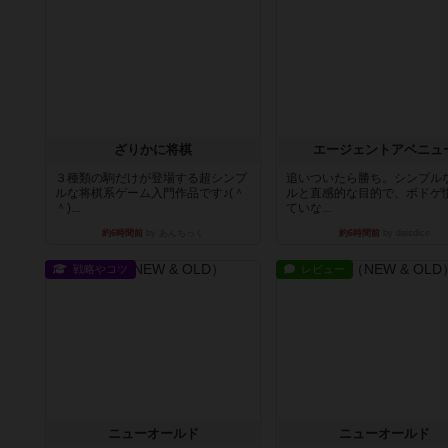
ざりかに将棋
エージェントアベニュ
３種類の駒だけが登場する超シンプ
追いついたら勝ち。シンプル
ルな将棋系ゲーム入門作品です♪(＾
ルと直感的な目的で、ボドゲ
＾)...
ていな...
約6時間前
by あんちっく
約6時間前
by daisdice
戦略やコツ
レビュー
ニューオールド
ニューオールド