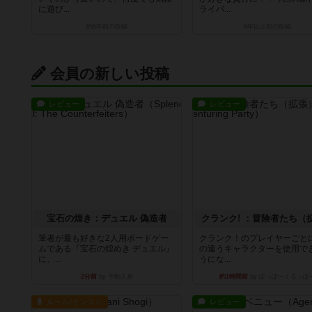
に遊び...
ライバ...
約6年前
の投稿
6年以上前
の投稿
会員の新しい投稿
レビュー
レビュー
宝石の煌き：デュエル 偽造者
クランク! ：冒険者たち（
筆者が最も好きな2人用ボードゲー
クランク！のプレイヤーごと
ムである『宝石の煌めき デュエル』
の違うキャラクターを使用で
に、...
うにな...
2分前
by 手動人形
約1時間前
by ぽっぽーくるっぽ
ルール/インスト
レビュー