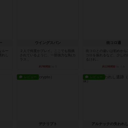
ー
ウイングスパン
街コロ通
なルー
２人で何度かプレイ。ここでも指摘
街コロとの違いは初めから
慣れし
されているように、一部強力な鳥(カ
コロを振れるなど、少しの
ラス...
るけれ...
約7時間前
by S
約12時間前
by くみ
レビュー
レビュー
デクリプト
アルナックの失われ