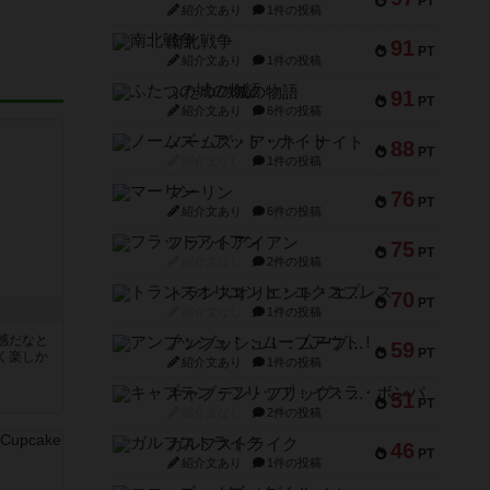
PT
紹介文あり
1件の投稿
南北戦争
91
PT
紹介文あり
1件の投稿
ふたつの城の物語
91
PT
紹介文あり
6件の投稿
ノームズ・アット・ナイト
88
PT
紹介文なし
1件の投稿
マーリン
76
PT
紹介文あり
6件の投稿
フラットアイアン
75
PT
紹介文なし
2件の投稿
トランスオリエント・エクスプレス
70
PT
紹介文なし
1件の投稿
感だなと
アンブッシュ！：ムーブアウト！
59
PT
く楽しか
紹介文あり
1件の投稿
キャプテン・フリップ：イスラ・ボンバ
51
PT
紹介文なし
2件の投稿
ガルフストライク
46
PT
紹介文あり
1件の投稿