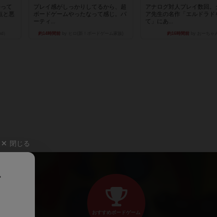
持って
プレイ感がしっかりしてるから、超
アナログ対人プレイ数回。
点と悪
ボードゲームやったなって感じ。パ
ア先生の名作「エルドラド
ーティ...
て」にあ...
nd）
約14時間前
by ヒロ(新！ボードゲーム家族)
約16時間前
by おーちゃ
閉じる
、
おすすめボードゲーム