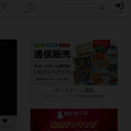
ログイン
カフェ/店舗
人気ボードゲーム
通販ストア
ボードゲーム通販
オンラインストアで7,500商品を販売中
のおすすめ