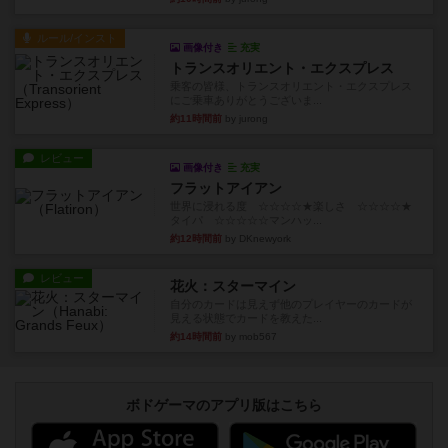
ルール/インスト
画像付き
充実
トランスオリエント・エクスプレス
乗客の皆様、トランスオリエント・エクスプレス
にご乗車ありがとうございま...
約11時間前
by jurong
レビュー
画像付き
充実
フラットアイアン
世界に浸れる度 ☆☆☆☆★楽しさ ☆☆☆☆★
タイパ ☆☆☆☆☆マンハッ...
約12時間前
by DKnewyork
レビュー
花火：スターマイン
自分のカードは見えず他のプレイヤーのカードが
見える状態でカードを教えた...
約14時間前
by mob567
ボドゲーマのアプリ版はこちら