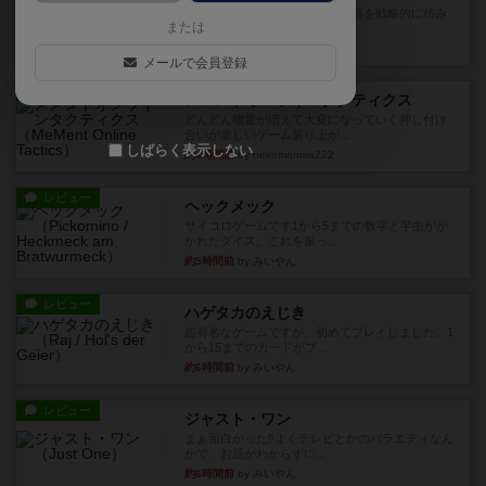
目的あなたの店先に農産物の木箱を戦略的に積み
または
重ねて在庫を最大化し、競合...
約4時間前
by jurong
メールで会員登録
レビュー
メメントオンラインタクティクス
どんどん物量が増えて大変になっていく押し付け
合いが楽しいゲーム盛り上が...
しばらく表示しない
約4時間前
by nekomanma222
レビュー
ヘックメック
サイコロゲームです1から5までの数字と芋虫がか
かれたダイス。これを振っ...
約5時間前
by みいやん
レビュー
ハゲタカのえじき
超有名なゲームですが、初めてプレイしました。1
から15までのカードがプ...
約6時間前
by みいやん
レビュー
ジャスト・ワン
まぁ面白かった‼️よくテレビとかのバラエティなん
かで、お題がわからずに...
約6時間前
by みいやん