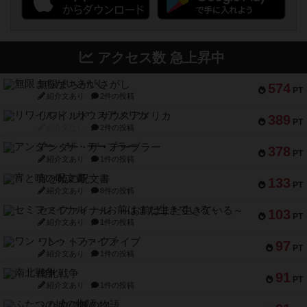
アクセス数 急上昇中
無限まちがいさがし
574
PT
紹介文あり
2件の投稿
リワイルド：サウスアメリカ
389
PT
紹介文なし
2件の投稿
アンダー・ザ・テーブラー
378
PT
紹介文あり
1件の投稿
宵と暁の呪文書
133
PT
紹介文あり
8件の投稿
セミファイナル ～お前はまだ生きている～
103
PT
紹介文あり
1件の投稿
ワン・トゥ・ファイブ
97
PT
紹介文あり
1件の投稿
南北戦争
91
PT
紹介文あり
1件の投稿
ふたつの城の物語