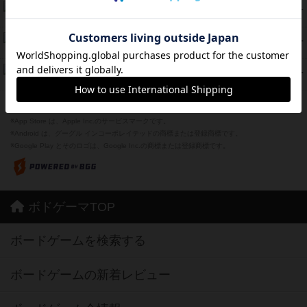
海兵隊
45
PT
紹介文あり
1件の投稿
Bitter End ブタペスト救出作戦
45
PT
紹介文なし
1件の投稿
ドコジャン
42
PT
紹介文あり
10件の投稿
※Apple、Apple のロゴ は、米国および他の国々で登録されたApple Inc.の商標です。
※App Store は、Apple Inc.のサービスマークです。
※Android は、グーグル インコーポレイテッドの商標または登録商標です。
※Google Play とそのロゴは、Google Inc.の商標または登録商標です。
ボドゲーマTOP
ボードゲームを検索する
ボードゲームの新着レビュー