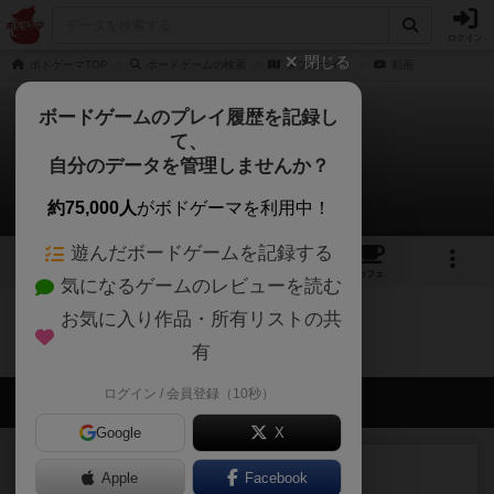
ログイン
閉じる
ボドゲーマTOP
ボードゲームの検索
ダブルナイン
動画
ボードゲームのプレイ履歴を記録し
て、
ダブルナイン
自分のデータを管理しませんか？
0件の動画
約75,000人
がボドゲーマを利用中！
遊んだボードゲームを記録する
16
6
23
トップ
画像
動画
レビュー
カフェ
気になるゲームのレビューを読む
お気に入り作品・所有リストの共
ダブルナインのトップに戻る
有
ログイン / 会員登録（10秒）
会員の新しい投稿
Google
X
ルール/インスト
画像付き
充実
Apple
Facebook
マーケットフレッシュ