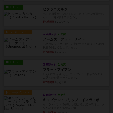
レビュー
ピタッコカルタ
ボドゲ相席会でプレイしましたひらがなが書かれ
たカードを2枚まで手をつけ...
約6時間前
by みいやん
ルール/インスト
画像付き
充実
ノームズ・アット・ナイト
ベネボレンス女王は、忠実な臣民を称えるための
祝宴を開こうとしています。...
約7時間前
by jurong
レビュー
画像付き
充実
フラットアイアン
1~2人に限定された、エンジンビルド系のシステ
ム選んだ企業ボードに街で...
約7時間前
by あくり
ルール/インスト
画像付き
充実
キャプテン・フリップ：イスラ・ボンバ
イスラ・ボンバを探しに出航!潜水艦を装備し、あ
なたの乗組員を監獄から解...
約10時間前
by jurong