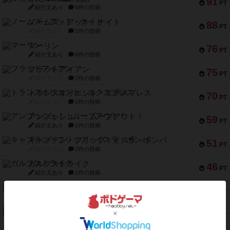
91
PT
紹介文あり
6件の投稿
ノームズ・アット・ナイト
88
PT
紹介文なし
1件の投稿
マーリン
76
PT
紹介文あり
6件の投稿
フラットアイアン
75
PT
紹介文なし
2件の投稿
トランスオリエント・エクスプレス
70
PT
紹介文なし
1件の投稿
アンブッシュ！：ムーブアウト！
59
PT
紹介文あり
1件の投稿
キャプテン・フリップ：イスラ・ボンバ
51
PT
紹介文なし
2件の投稿
ガルフストライク
46
PT
紹介文あり
1件の投稿
エコーズ・オブ・タイム
45
PT
紹介文なし
8件の投稿
スカルキング
45
PT
紹介文あり
12件の投稿