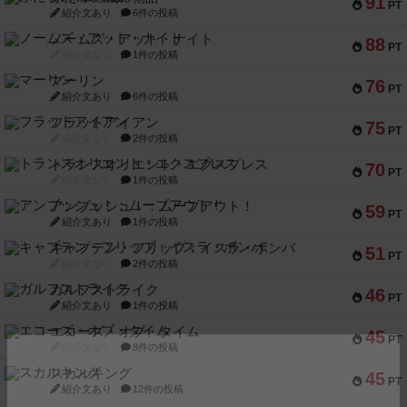
91
PT
紹介文あり
6件の投稿
ノームズ・アット・ナイト
88
PT
紹介文なし
1件の投稿
マーリン
76
PT
紹介文あり
6件の投稿
フラットアイアン
75
PT
紹介文なし
2件の投稿
トランスオリエント・エクスプレス
70
PT
紹介文なし
1件の投稿
アンブッシュ！：ムーブアウト！
59
PT
紹介文あり
1件の投稿
キャプテン・フリップ：イスラ・ボンバ
51
PT
紹介文なし
2件の投稿
ガルフストライク
46
PT
紹介文あり
1件の投稿
エコーズ・オブ・タイム
45
PT
紹介文なし
8件の投稿
スカルキング
45
PT
紹介文あり
12件の投稿