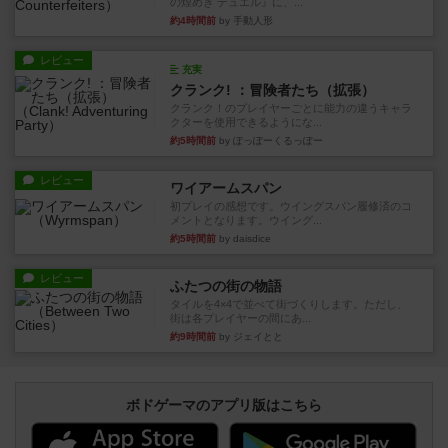
の煌めき デュエル』に、...
約4時間前
by 手動人形
レビュー
充実
クランク! ：冒険者たち（拡張）
クランク！のプレイヤーごとに能力の違うキャラ
クターを使用できるようにな...
約5時間前
by ぽっぽーくるっぽー
レビュー
ワイアームスパン
初プレイの感想です。ウイングスパン履修済のコ
メントとなります。ウイング...
約5時間前
by daisdice
レビュー
ふたつの街の物語
タイルを4×4で並べて街づくりします。ただし、
街は各プレイヤーの間にあ...
約9時間前
by ジェイとと
ボドゲーマのアプリ版はこちら