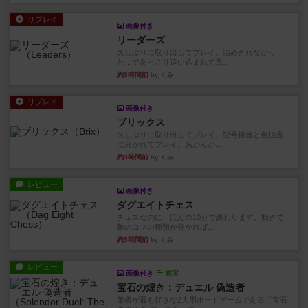
リプレイ
画像付き
リーダーズ
久しぶりに取り出してプレイ。詰めきれなかっ
た…であっさり追い込まれて負...
約3時間前
by くみ
リプレイ
画像付き
ブリックス
久しぶりに取り出してプレイ。記号担当と色担当
に分かれてプレイ。あかんか...
約3時間前
by くみ
レビュー
画像付き
ダグエイトチェス
チェスなのに、ほんの10分で終わります。動きで
敵のコマの種類が分かれば...
約3時間前
by くみ
レビュー
画像付き
充実
宝石の煌き：デュエル 偽造者
筆者が最も好きな2人用ボードゲームである『宝石