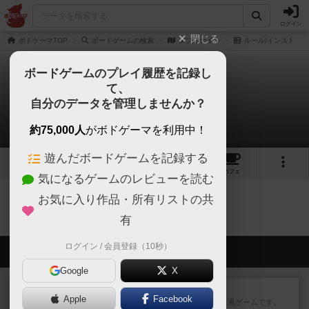
ログイン
閉じる
ボドゲーマTOP
ボードゲームの検索
ダブルナイン
ルール/インスト
ボードゲームのプレイ履歴を記録し
て、
ダブルナイン
自分のデータを管理しませんか？
0件のルール/インスト
約75,000人
がボドゲーマを利用中！
遊んだボードゲームを記録する
16
6
23
トップ
画像
動画
レビュー
カフェ
気になるゲームのレビューを読む
お気に入り作品・所有リストの共
ダブルナインのトップに戻る
有
ログイン / 会員登録（10秒）
会員の新しい投稿
Google
X
レビュー
ジンラミー
Apple
Facebook
トランプで遊べる2人対戦の麻雀風ゲームです。