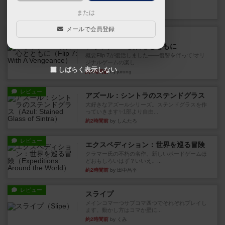
10枚の手札で、同じスーツ...
35分前
by OSAっち
または
メールで会員登録
ルール/インスト
画像付き
充実
フリップ７：復讐心とともに
概要Flip 7が復活しました――復讐を伴って!オリ
ジナルゲームの楽し...
しばらく表示しない
約1時間前
by jurong
レビュー
アズール：シントラのステンドグラス
大好きなアズールシリーズ。ステンドグラスを作
っていきます✨1部より自由...
約2時間前
by しんたろ
レビュー
エクスペディション：世界を巡る冒険
クラマー氏の不朽の名作。新しいボードゲームほ
どおもしろいはず？いいえ。...
約2時間前
by 田中昌平
レビュー
スライプ
メインコマ一つサブコマ四つでそれぞれプレイし
ます。動かし方はコマか壁に...
約2時間前
by くみ