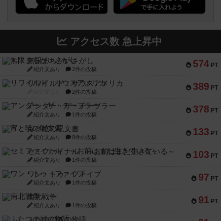
アクセス数 急上昇中
無限まちがいさがし
574
PT
紹介文あり
2件の投稿
リワイルド：サウスアメリカ
389
PT
紹介文なし
2件の投稿
アンダー・ザ・テーブラー
378
PT
紹介文あり
1件の投稿
宵と暁の呪文書
133
PT
紹介文あり
8件の投稿
セミファイナル ～お前はまだ生きている～
103
PT
紹介文あり
1件の投稿
ワン・トゥ・ファイブ
97
PT
紹介文あり
1件の投稿
南北戦争
91
PT
紹介文あり
1件の投稿
ふたつの城の物語