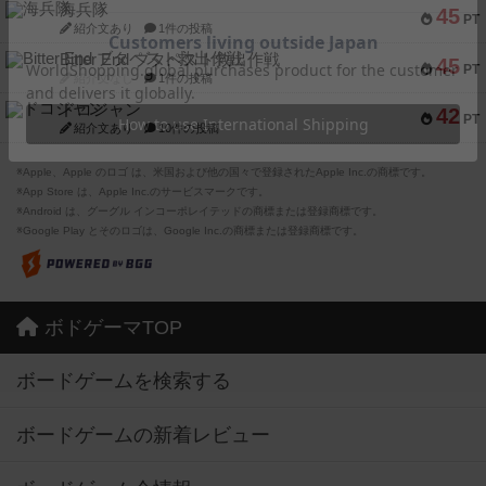
海兵隊
45
PT
紹介文あり
1件の投稿
Bitter End ブタペスト救出作戦
45
PT
紹介文なし
1件の投稿
ドコジャン
42
PT
紹介文あり
10件の投稿
※Apple、Apple のロゴ は、米国および他の国々で登録されたApple Inc.の商標です。
※App Store は、Apple Inc.のサービスマークです。
※Android は、グーグル インコーポレイテッドの商標または登録商標です。
※Google Play とそのロゴは、Google Inc.の商標または登録商標です。
ボドゲーマTOP
ボードゲームを検索する
ボードゲームの新着レビュー