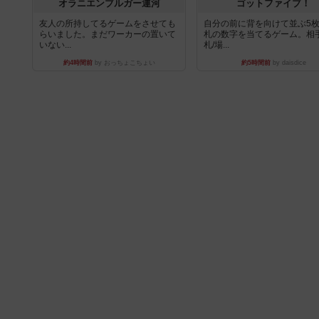
オラニエンブルガー運河
ゴットファイブ！
友人の所持してるゲームをさせても
自分の前に背を向けて並ぶ5
らいました。まだワーカーの置いて
札の数字を当てるゲーム。相
いない...
札/場...
約4時間前
by おっちょこちょい
約5時間前
by daisdice