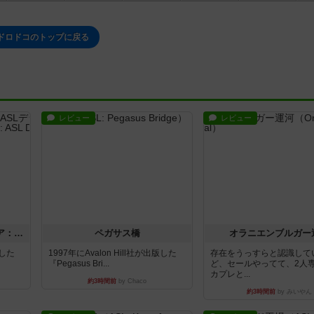
ドロドコのトップに戻る
レビュー
レビュー
ストリート・オブ・ファイア：ASLデラックスモジュール1
ペガサス橋
オラニエンブルガー
版した
1997年にAvalon Hill社が出版した
存在をうっすらと認識して
『Pegasus Bri...
ど、セールやってて、2人
カプレと...
約3時間前
by Chaco
約3時間前
by みいやん