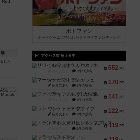
ボドファン
ボードゲームに特化したクラウドファンディング
工場
アクセス数 急上昇中
が出版した
リワイルド：サウスアメリカ
552
PT
紹介文なし
2件の投稿
マーケットフレッシュ
170
PT
紹介文あり
1件の投稿
ファイアー・ブルズ / 火牛陣
141
PT
紹介文なし
1件の投稿
ワン・トゥ・ファイブ
122
PT
紹介文あり
1件の投稿
トランスオリエント・エクスプレス
119
PT
紹介文なし
1件の投稿
フラットアイアン
118