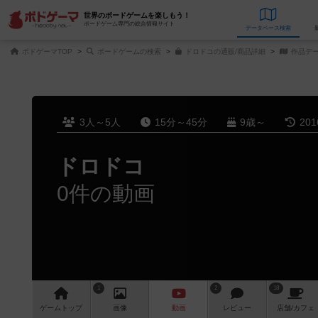
世界のボードゲームを楽しもう！
ボードゲーム専門の総合情報サイト
データベース
検
ボドゲーマTOP
ボードゲームの検索
ドロドコの通販/商品詳細
作品デ
3人～5人
15分～45分
9歳～
20
ドロドコ
0件の動画
1
2
18
ゲーム
トップ
画像
動画
レビュー
店舗/
カフェ