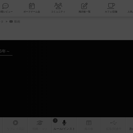
索
新着レビュー
ボードゲーム会
コミュニティ
掲示板一覧
ータ
動画
16年～
1
リプレイ
日記
戦略
・コツ
ルール
/インスト
掲示板
拡張/関連
作
次