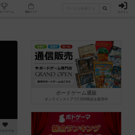
ログイン
カフェ/店舗
人気ボードゲーム
通販ストア
ボードゲーム通販
オンラインストアで7,500商品を販売中
のおすすめ