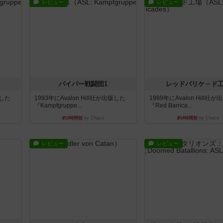
レビュー
レビュー
パイパー戦闘団1
レッドバリケ－ド
版した
1993年にAvalon Hill社が出版した
1989年にAvalon Hill社
『Kampfgruppe...
『Red Barrica...
約3時間前
by Chaco
約4時間前
by Chaco
レビュー
レビュー