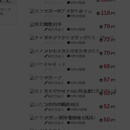
PT
ドゥームド・バタリオンズ：ASLモジュール11
紹介文なし
2件の投稿
追加マップ
エコーズ・オブ・タイム
118
PT
..
紹介文なし
8件の投稿
南北戦争
79
PT
紹介文あり
1件の投稿
キャプテン・フリップ：イスラ・ボンバ
72
PT
紹介文なし
2件の投稿
メメントオンラインタクティクス
70
PT
紹介文あり
4件の投稿
パーミッド
68
PT
紹介文なし
1件の投稿
クリーグ
57
PT
紹介文あり
1件の投稿
セミファイナル ～お前はまだ生きている～
53
PT
紹介文あり
1件の投稿
ふたつの街の物語
52
PT
紹介文あり
18件の投稿
クランク! ：冒険者たち（拡張）
50
PT
紹介文あり
4件の投稿