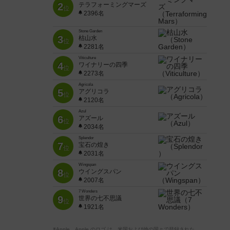
2
テラフォーミングマーズ
位
2396名
Stone Garden
3
枯山水
位
2281名
Viticulture
4
ワイナリーの四季
位
2273名
Agricola
5
アグリコラ
位
2120名
Azul
6
アズール
位
2034名
Splendor
7
宝石の煌き
位
2031名
Wingspan
8
ウイングスパン
位
2007名
7 Wonders
9
世界の七不思議
位
1921名
※Apple、Apple のロゴ は、米国および他の国々で登録された