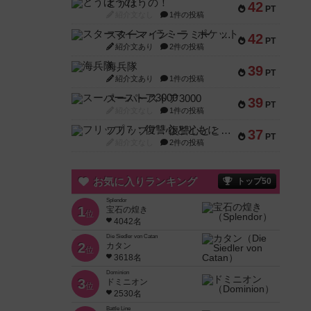
とうほうの！
42
PT
紹介文なし
1件の投稿
スターマイン・ラミー ポケット
42
PT
紹介文あり
2件の投稿
海兵隊
39
PT
紹介文あり
1件の投稿
スーパーストア3000
39
PT
紹介文なし
1件の投稿
フリップ７：復讐心とともに
37
PT
紹介文なし
2件の投稿
お気に入りランキング
トップ50
Splendor
1
宝石の煌き
位
4042名
Die Siedler von Catan
2
カタン
位
3618名
Dominion
3
ドミニオン
位
2530名
Battle Line