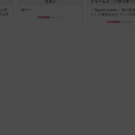
カタン
枚の手
神ゲー
『Squad Leader』用の
手の手
として発売されたマップの#9.
約6時間前
by アプー
約6時間前
by Chaco