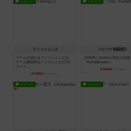
レビュー
レビュー
フィッシェン2
パイパー戦闘団2
ゲームの流れはフィッシェンだが、
1996年にAvalon Hill社が出
ゲーム開始時はペリカンとエビの2
『Kampfgruppe...
スート...
約3時間前
by Chaco
約3時間前
by うらまこ
レビュー
レビュー