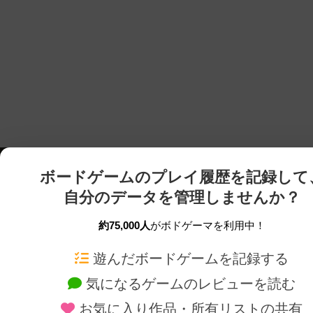
ボードゲームのプレイ履歴を記録して
自分のデータを管理しませんか？
約75,000人
がボドゲーマを利用中！
ボドゲーマTOP
ボードゲーム通販
遊んだボードゲームを記録する
気になるゲームのレビューを読む
ボードゲームを検索する
新作・再入荷情報
お気に入り作品・所有リストの共有
ボードゲームの新着レビュー
定番ボードゲームの通販