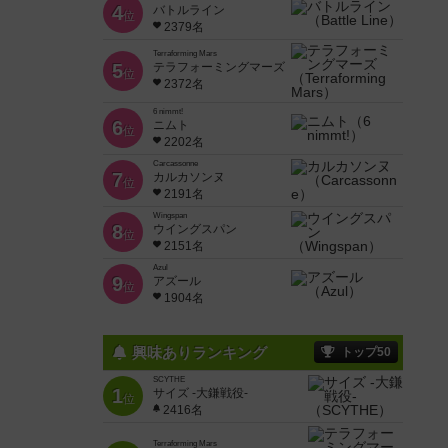
4
バトルライン
位
2379名
Terraforming Mars
5
テラフォーミングマーズ
位
2372名
6 nimmt!
6
ニムト
位
2202名
Carcassonne
7
カルカソンヌ
位
2191名
Wingspan
8
ウイングスパン
位
2151名
Azul
9
アズール
位
1904名
興味ありランキング
トップ50
SCYTHE
1
サイズ -大鎌戦役-
位
2416名
Terraforming Mars