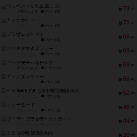
リスボン・トラム 28
73
PT
紹介文あり
9件の投稿
アマナイト
73
PT
紹介文なし
1件の投稿
ブラヴェスト
66
PT
紹介文なし
1件の投稿
スペクタキュラー
60
PT
紹介文なし
1件の投稿
スモールワールド
59
PT
紹介文あり
13件の投稿
ギャンブラー
58
PT
紹介文なし
2件の投稿
Bitter End ブタペスト救出作戦
52
PT
紹介文なし
1件の投稿
ラピード
46
PT
紹介文なし
1件の投稿
ザ・フラッフィー・ライト
44
PT
紹介文なし
0件の投稿
ふたつの城の物語
39
PT