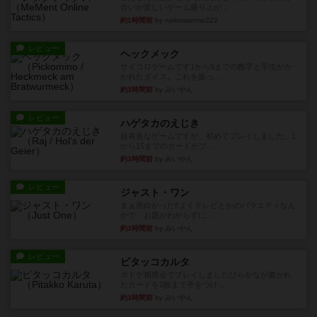
合いが楽しいゲーム盛り上が...
約1時間前
by nekomanma222
レビュー
ヘックメック
サイコロゲームです1から5までの数字と芋虫がか
かれたダイス。これを振っ...
約3時間前
by みいやん
レビュー
ハゲタカのえじき
超有名なゲームですが、初めてプレイしました。1
から15までのカードがプ...
約3時間前
by みいやん
レビュー
ジャスト・ワン
まぁ面白かった‼️よくテレビとかのバラエティなん
かで、お題がわからずに...
約3時間前
by みいやん
レビュー
ピタッコカルタ
ボドゲ相席会でプレイしましたひらがなが書かれ
たカードを2枚まで手をつけ...
約3時間前
by みいやん