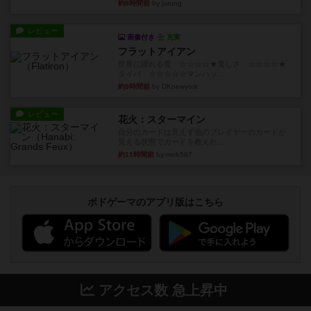
約8時間前
by jurong
レビュー
画像付き
充実
フラットアイアン
世界に浸れる度 ☆☆☆☆★楽しさ ☆☆☆☆★
タイパ ☆☆☆☆☆マンハッ...
約9時間前
by DKnewyork
レビュー
花火：スターマイン
自分のカードは見えず他のプレイヤーのカードが
見える状態でカードを教えた...
約11時間前
by mob567
ボドゲーマのアプリ版はこちら
アクセス数 急上昇中