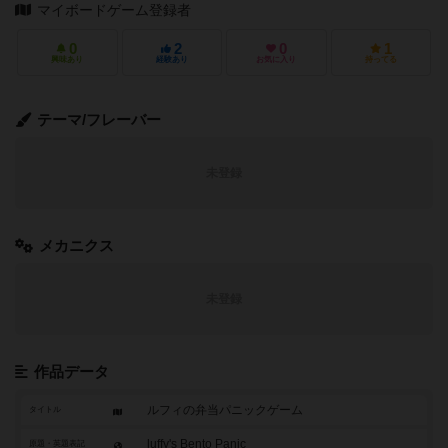
マイボードゲーム登録者
0
2
0
1
興味あり
経験あり
お気に入り
持ってる
テーマ/フレーバー
未登録
メカニクス
未登録
作品データ
ルフィの弁当パニックゲーム
タイトル
luffy's Bento Panic
原題・英題表記