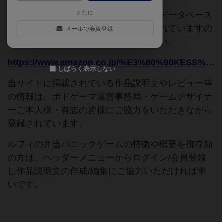
または
このページは情報が不足しています。データベース
追加申請時に以下の参考URLが入力されていますの
メールで会員登録
で、よろしければこちらもご覧ください。
https://www.amazon.co.jp/%E3%80%90KESS%E3%83%AF%E3%83%B3%E3%83%94%E3%83%BC%E3%82%B9%E3%80%91%E3%83%AB%E3%83%95%E3%82%A3%E3%81%AE%E5%BC%81%E5%BD%93%E3%83%91%E3%83%8B%E3%83%83%E3%82%AF%E3%82%B2%E3%83%BC%E3%83%A0-10%E6%AD%B3%E4%BB%A5%E4%B8%8A-%E3%83%97%E3%83%AC%E3%82%A4%E3%82%BF%E3%82%A4%E3%83%A030%E5%88%86-%E3%81%94%E3%81%A1%E3%81%9D%E3%81%86%E3%81%AE%E6%A5%BD%E3%81%97%E3%81%BF-%E3%83%A9%E3%83%B3%E3%83%81%E3%81%AF%E3%83%91%E3%83%8B%E3%83%83%E3%82%AF%E3%81%AE%E9%9D%A2%E3%81%A7/dp/B0D9L2ZY5W
しばらく表示しない
当サイトに掲載されている作品説明文やレビュー等
の情報は、ボドゲーマ運営事務局・ゲームデザイナ
ーご本人様・有志の皆様にご協力をいただきながら
登録されています。
ルフィの弁当パニックゲームの特徴や概要を御存知
の方は、ヘッダーメニューからログイン/会員登録
し作品説明文の作成/編集にご協力いただければ幸
いです。