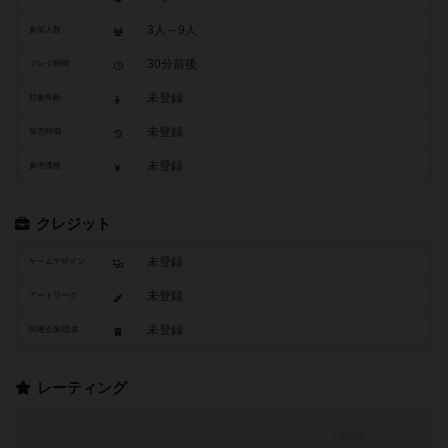
3人～9人
参加人数
30分前後
プレイ時間
未登録
対象年齢
未登録
発売時期
未登録
参考価格
クレジット
未登録
ゲームデザイン
未登録
アートワーク
未登録
関連企業/団体
レーティング