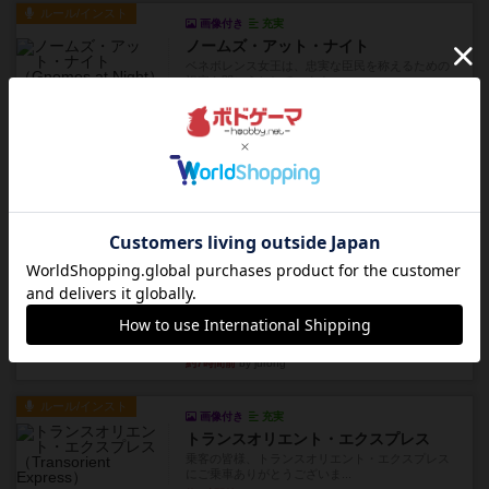
ルール/インスト
画像付き
充実
ノームズ・アット・ナイト
ベネボレンス女王は、忠実な臣民を称えるための
祝宴を開こうとしています。...
約4時間前
by jurong
レビュー
画像付き
充実
フラットアイアン
1~2人に限定された、エンジンビルド系のシステ
ム選んだ企業ボードに街で...
約5時間前
by あくり
ルール/インスト
画像付き
充実
キャプテン・フリップ：イスラ・ボンバ
イスラ・ボンバを探しに出航!潜水艦を装備し、あ
なたの乗組員を監獄から解...
約7時間前
by jurong
ルール/インスト
画像付き
充実
トランスオリエント・エクスプレス
乗客の皆様、トランスオリエント・エクスプレス
にご乗車ありがとうございま...