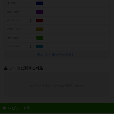
0
運・確率
0
戦略・判断力
0
交渉・立ち回り
0
心理戦・ブラフ
0
攻防・戦闘
0
アート・外見
似たプレイ感のゲームを探す→
データに関する報告
ログインするとフォームが表示されます
レビュー 0件