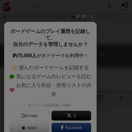
ログイン
閉じる
ボドゲーマTOP
ボードゲームの検索
ルフィの弁当パニックゲーム
ボードゲームのプレイ履歴を記録し
て、
自分のデータを管理しませんか？
ルフィの弁当パニックゲーム
約75,000人
がボドゲーマを利用中！
luffy's Bento Panic
遊んだボードゲームを記録する
気になるゲームのレビューを読む
お気に入り作品・所有リストの共
有
1
トップ
画像
動画
レビュー
カフェ
ログイン / 会員登録（10秒）
Google
X
Apple
ご協力ください
Facebook