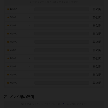
レーティングを行うには
ログイン
が必要です
-
非公開
10点の人
-
非公開
9点の人
-
非公開
8点の人
-
非公開
7点の人
-
非公開
6点の人
-
非公開
5点の人
-
非公開
4点の人
-
非公開
3点の人
-
非公開
2点の人
-
非公開
1点の人
プレイ感の評価
トグルスイッチを押すとプレイ感（
※
）の投票ができます