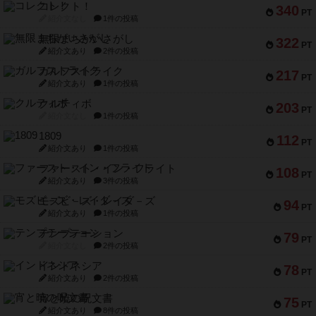
コレクト！
340
PT
紹介文なし
1件の投稿
無限まちがいさがし
322
PT
紹介文あり
2件の投稿
ガルフストライク
217
PT
紹介文あり
1件の投稿
クルティボ
203
PT
紹介文なし
1件の投稿
1809
112
PT
紹介文あり
1件の投稿
ファースト・イン・フライト
108
PT
紹介文あり
3件の投稿
モズビ－ズ・レイダ－ズ
94
PT
紹介文あり
1件の投稿
テンプテーション
79
PT
紹介文なし
2件の投稿
インドネシア
78
PT
紹介文あり
2件の投稿
宵と暁の呪文書
75
PT
紹介文あり
8件の投稿