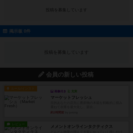
投稿を募集しています
掲示板 0件
投稿を募集しています
会員の新しい投稿
ルール/インスト
画像付き
充実
マーケットフレッシュ
目的あなたの店先に農産物の木箱を戦略的に積み
重ねて在庫を最大化し、競合...
約1時間前
by jurong
レビュー
メメントオンラインタクティクス
どんどん物量が増えて大変になっていく押し付け