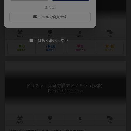
DORASURE: Miraishino Majo
または
メールで会員登録
1～4人
30分
10歳～
1件
しばらく表示しない
6
16
8
46
興味あり
経験あり
お気に入り
持ってる
ドラスレ：天竜奇譚アメノミヤ（拡張）
Dorasure: Amenomiya
2～5人
－
－
3件