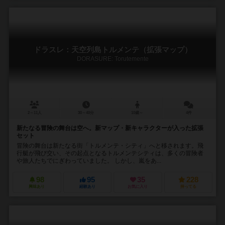
ドラスレ：天空列島トルメンテ（拡張マップ）
DORASURE: Torutemente
2～11人
30～40分
10歳～
4件
新たなる冒険の舞台は空へ。新マップ・新キャラクターが入った拡張
セット
冒険の舞台は新たなる街「トルメンテ・シティ」へと移されます。飛
行艇が飛び交い、その起点となるトルメンテシティは、多くの冒険者
や旅人たちでにぎわっていました。 しかし、嵐をあ...
98
95
35
228
興味あり
経験あり
お気に入り
持ってる