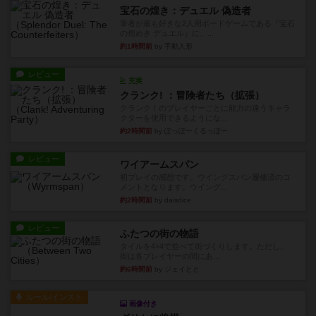
宝石の煌き：デュエル 偽造者
筆者が最も好きな2人用ボードゲームである『宝石
の煌めき デュエル』に、...
約1時間前
by 手動人形
レビュー
充実
クランク! ：冒険者たち（拡張）
クランク！のプレイヤーごとに能力の違うキャラ
クターを使用できるようにな...
約2時間前
by ぽっぽーくるっぽー
レビュー
ワイアームスパン
初プレイの感想です。ウイングスパン履修済のコ
メントとなります。ウイング...
約2時間前
by daisdice
レビュー
ふたつの街の物語
タイルを4×4で並べて街づくりします。ただし、
街は各プレイヤーの間にあ...
約6時間前
by ジェイとと
ルール/インスト
画像付き