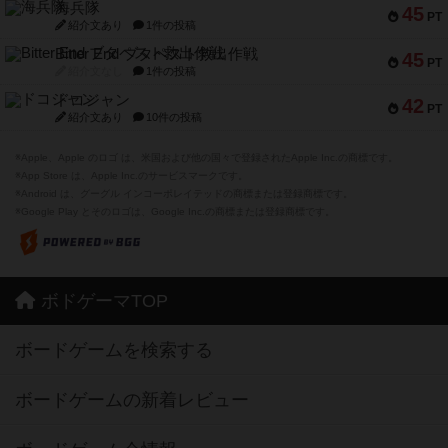
海兵隊
45
PT
紹介文あり
1件の投稿
Bitter End ブタペスト救出作戦
45
PT
紹介文なし
1件の投稿
ドコジャン
42
PT
紹介文あり
10件の投稿
※Apple、Apple のロゴ は、米国および他の国々で登録されたApple Inc.の商標です。
※App Store は、Apple Inc.のサービスマークです。
※Android は、グーグル インコーポレイテッドの商標または登録商標です。
※Google Play とそのロゴは、Google Inc.の商標または登録商標です。
ボドゲーマTOP
ボードゲームを検索する
ボードゲームの新着レビュー