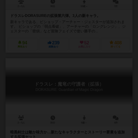
2～5人
30分
10歳～
7件
ドラスレDORASUREの拡張第六弾。3人の新キャラ。
新キャラである、ビショップ・アーチャー・ジェスターが追加されま
す。 ビショップの「弱点看破」、アーチャーの「ロングレンジ」、ジ
ェスターの「密偵」など冒険フェイズで使い勝手の...
94
239
52
408
興味あり
経験あり
お気に入り
持ってる
ドラスレ：魔竜の守護者（拡張）
DORASURE: Guardian of Magic Dragon
2～5人
30分
8歳～
4件
暗黒剣士は敵か味方か…新たなキャラクターとストーリー要素を追加
する拡張セット