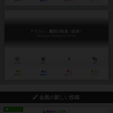
興味あり
経験あり
お気に入り
持ってる
ドラスレ：魔刻の戦鬼（拡張）
Dorasure: Makokuno Sennki
1～5人
30分
－
0件
0
4
1
12
興味あり
経験あり
お気に入り
持ってる
会員の新しい投稿
レビュー
画像付き
充実