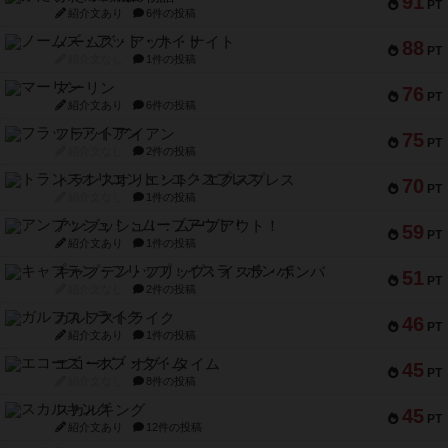
91
PT
紹介文あり
6件の投稿
ノームズ・アット・ナイト
88
PT
紹介文なし
1件の投稿
マーリン
76
PT
紹介文あり
6件の投稿
フラットアイアン
75
PT
紹介文なし
2件の投稿
トランスオリエント・エクスプレス
70
PT
紹介文なし
1件の投稿
アンブッシュ！：ムーブアウト！
59
PT
紹介文あり
1件の投稿
キャプテン・フリップ：イスラ・ボンバ
51
PT
紹介文なし
2件の投稿
ガルフストライク
46
PT
紹介文あり
1件の投稿
エコーズ・オブ・タイム
45
PT
紹介文なし
8件の投稿
スカルキング
45
PT
紹介文あり
12件の投稿