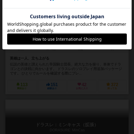
ドラスレ：グランドマスター（拡張）
DORASURE: Grandmaster
1人用
30～40分
10歳～
5件
英雄は一人、立ち上がる
伝説の英雄と讃えられた帝国騎士団長、絶大な力を操り、単体でドラ
ゴンとの決戦に向かいます。 ドラスレのソロプレイ用追加パッケージ
です。 ひとりでルールを確認する際にプレ...
113
151
42
372
興味あり
経験あり
お気に入り
持ってる
ドラスレ：ミンキャス（拡張）
DORASURE: MinCas