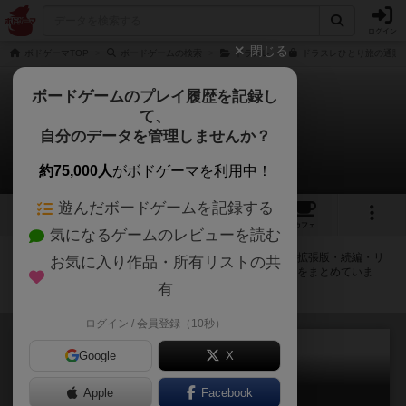
ログイン
閉じる
ボドゲーマTOP
ボードゲームの検索
ドラスレ
ドラスレひとり旅の通販/
ボードゲームのプレイ履歴を記録し
て、
ドラスレひとり旅
自分のデータを管理しませんか？
拡張/関連作品 22件
約75,000人
がボドゲーマを利用中！
遊んだボードゲームを記録する
1
7
30
トップ
画像
動画
レビュー
カフェ
気になるゲームのレビューを読む
ドラスレひとり旅に紐付いているボードゲーム一覧です。拡張版・続編・リ
お気に入り作品・所有リストの共
メイク版などの同じシリーズを中心に、関連性の強い作品をまとめていま
す。
有
ログイン / 会員登録（10秒）
Google
X
Apple
Facebook
ドラスレ：未来視の魔女（拡張）