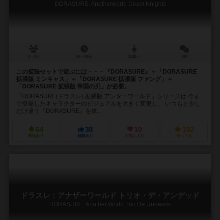
DORASURE: Anotherworld Deam Knights
2～5人
15～30分
12歳～
2件
この拡張セットで遊ぶには・・・『DORASURE』＋「DORASURE
拡張版 ミンキャス」＋「DORASURE 拡張版 ファング」＋
「DORASURE 拡張版 帝国の刃」が必要。
『DORASURE(ドラスレ) 拡張版 アンダーワールド』シリーズは 今ま
で登場したキャラクターのビジュアルを大きく変更し、 いつもと少し
だけ違う『DORASURE』を体...
64
38
10
102
興味あり
経験あり
お気に入り
持ってる
ドラスレ：アナザーワールド トリオ・デ・アンデッド
DORASURE: Another World Trio De Undeads