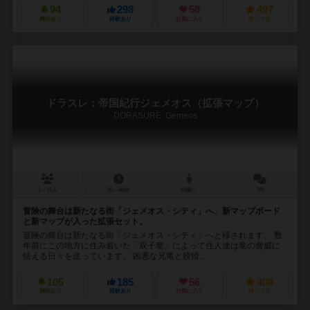
94
298
58
497
興味あり
経験あり
お気に入り
持ってる
ドラスレ：帝国紀行ジェメオス（拡張マップ）
DORASURE: Gemeos
2～11人
30～40分
10歳～
7件
冒険の舞台は新たなる街「ジェメオス・シティ」へ、新マップボード
と新マップが入った拡張セット。
冒険の舞台は新たなる街「ジェメオス・シティ」へと移されます。 数
年前にこの地方に住み着いた「双子竜」によって住人達は竜の脅威に
怯える日々を送っています。 凶悪な兄竜と狡猾...
105
185
56
408
興味あり
経験あり
お気に入り
持ってる