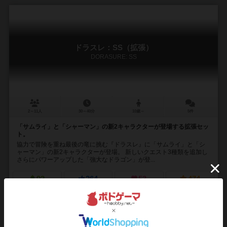
ドラスレ：SS（拡張）
DORASURE: SS
2～11人
30～40分
10歳～
5件
「サムライ」と「シャーマン」の新2キャラクターが登場する拡張セッ
ト。
協力で冒険を重ね最後の竜に挑む『ドラスレ』に「サムライ」と「シ
ャーマン」の新2キャラクターが登場。 新しいクエスト3種類を追加し
さらにパワーアップした「強大なドラゴン」が登...
92
264
53
474
興味あり
経験あり
お気に入り
持ってる