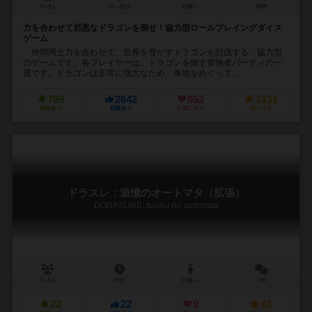
2～5人
30～40分
10歳～
60件
力を合わせて邪悪なドラゴンを倒せ！協力型ロールプレイングダイス
ゲーム
仲間同士力を合わせて、世界を脅かすドラゴンを討伐する、協力型
のゲームです。各プレイヤーは、ドラゴンを倒す冒険者パーティの一
員です。ドラゴンは非常に強大なため、各地をめぐって...
799
2642
652
2131
興味あり
経験あり
お気に入り
持ってる
ドラスレ：追憶のオートマタ（拡張）
DORASURE: tuioku no automata
2～5人
30分
10歳～
1件
22
22
9
61