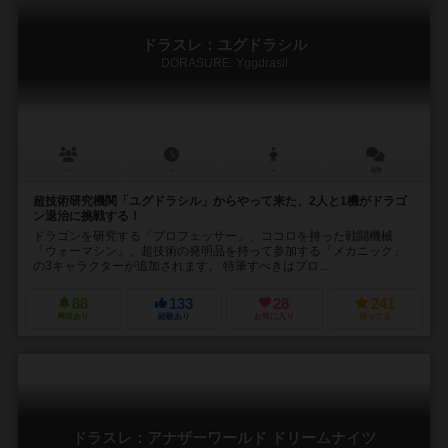
ドラスレ：ユグドラシル
DORASURE: Yggdrasil
－
－
－
4件
超技術研究機関「ユグドラシル」からやって来た、2人と1機がドラゴ
ン退治に挑戦する！
ドラゴンを研究する「プロフェッサー」、ココロを持った戦闘機械
「ウォーマシン」、超技術の発明品を持って参加する「メカニック」
の3キャラクターが追加されます。 特筆すべきはプロ...
88
133
28
241
興味あり
経験あり
お気に入り
持ってる
ドラスレ：アナザーワールド ドリームナイツ