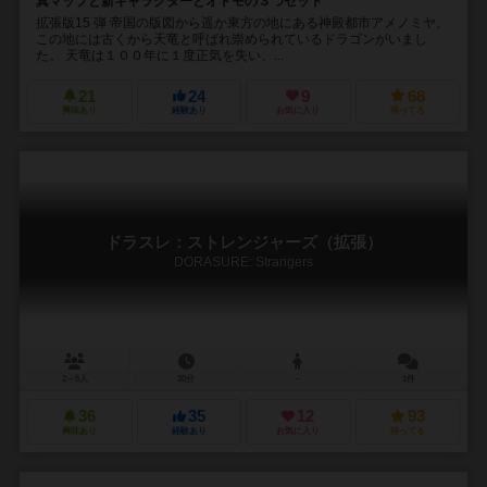
真マップと新キャラクターとオトモの３つセット
拡張版15 弾 帝国の版図から遥か東方の地にある神殿都市アメノミヤ。
この地には古くから天竜と呼ばれ崇められているドラゴンがいまし
た。 天竜は１００年に１度正気を失い、...
21
24
9
68
興味あり
経験あり
お気に入り
持ってる
ドラスレ：ストレンジャーズ（拡張）
DORASURE: Strangers
2～5人
30分
－
1件
36
35
12
93
興味あり
経験あり
お気に入り
持ってる