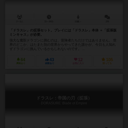
2～5人
15～30分
12歳～
2件
「ドラスレ」の拡張セット。プレイには「ドラスレ」本体 ＋「拡張版
ミンキャス」が必要。
強大な魔獣ドラゴンに挑むのは、冒険者たちだけではありません。 世
界のどこか、はたまた別の世界からやってきた誰かが、今日も人知れ
ずドラゴンに挑んでいるかもしれないのです。 ...
64
43
12
105
興味あり
経験あり
お気に入り
持ってる
ドラスレ：帝国の刃（拡張）
DORASURE: Blade of Empire