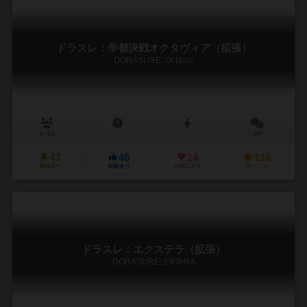
ドラスレ：帝都決戦オクタヴィア（拡張）
DORASURE: Octavia
2～8人
－
－
2件
43
46
14
116
興味あり
経験あり
お気に入り
持ってる
ドラスレ：エクステラ（拡張）
DORASURE: EXTeRA