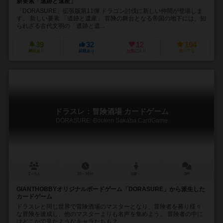
新要素「遺跡と遺産」
「DORASURE」拡張版第11弾 ドラゴン討伐に新しい仲間が登場しま
す。 新しい要素 「遺跡と遺産」 冒険の舞台となる帝国の地下には、知
られざる古代文明の「遺跡と遺...
39
32
12
104
興味あり
経験あり
お気に入り
持ってる
ドラスレ：冒険酒場 カードゲーム
DORASURE: Bouken Sakaba CardGame
2～5人
20～30分
9歳～
3件
GIANTHOBBYオリジナルボードゲーム「DORASURE」から派生した
カードゲーム
ドラスレと同じ世界で冒険酒場のマスターとなり、冒険者を募り様々
な冒険を達成し、他のマスターよりも名声を集めよう。 冒険者の中に
はどこかで見たようなキャラたちも？