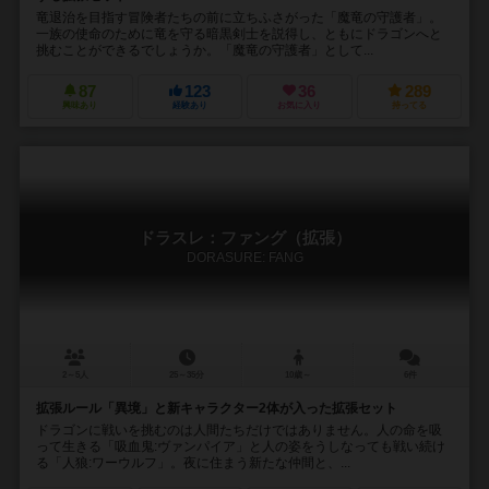
竜退治を目指す冒険者たちの前に立ちふさがった「魔竜の守護者」。
一族の使命のために竜を守る暗黒剣士を説得し、ともにドラゴンへと
挑むことができるでしょうか。「魔竜の守護者」として...
87
123
36
289
興味あり
経験あり
お気に入り
持ってる
ドラスレ：ファング（拡張）
DORASURE: FANG
2～5人
25～35分
10歳～
6件
拡張ルール「異境」と新キャラクター2体が入った拡張セット
ドラゴンに戦いを挑むのは人間たちだけではありません。人の命を吸
って生きる「吸血鬼:ヴァンパイア」と人の姿をうしなっても戦い続け
る「人狼:ワーウルフ」。夜に住まう新たな仲間と、...