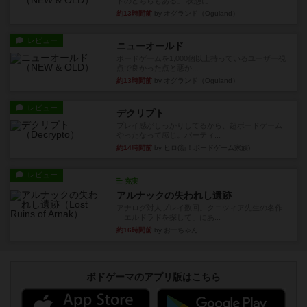
ドのどちらもある」 状態に...
約13時間前
by オグランド（Oguland）
レビュー
ニューオールド
ボードゲームを1,000個以上持っているユーザー視
点で良かった点と悪か...
約13時間前
by オグランド（Oguland）
レビュー
デクリプト
プレイ感がしっかりしてるから、超ボードゲーム
やったなって感じ。パーティ...
約14時間前
by ヒロ(新！ボードゲーム家族)
レビュー
充実
アルナックの失われし遺跡
アナログ対人プレイ数回。クニツィア先生の名作
「エルドラドを探して」にあ...
約16時間前
by おーちゃん
ボドゲーマのアプリ版はこちら