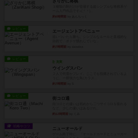
ざりかに将棋
３種類の駒だけが登場する超シンプルな将棋系ゲ
ーム入門作品です♪(＾＾)...
約6時間前
by あんちっく
レビュー
エージェントアベニュー
追いついたら勝ち。シンプルなルールと直感的な
目的で、ボドゲ慣れしていな...
約7時間前
by daisdice
レビュー
充実
ウイングスパン
２人で何度かプレイ。ここでも指摘されているよ
うに、一部強力な鳥(カラス...
約7時間前
by S
レビュー
街コロ通
街コロとの違いは初めから二つサイコロを振れる
など、少しの違いはあるけれ...
約12時間前
by くみ
戦略やコツ
ニューオールド
ゲーム終了時に、「オールドカードとニューカー