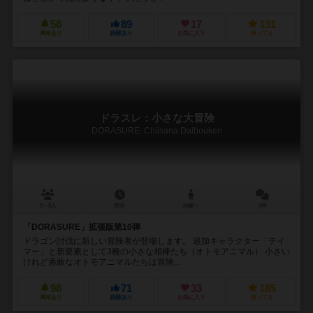
58
89
17
131
興味あり
経験あり
お気に入り
持ってる
ドラスレ：小さな大冒険
DORASURE: Chiisana Daibouken
2～5人
30分
10歳～
5件
「DORASURE」拡張版第10弾
ドラゴン討伐に新しい冒険者が登場します。 追加キャラクター「テイ
マー」と新要素として3種の小さな相棒たち（オトモアニマル） 小さい
けれど勇敢なオトモアニマルたちは冒険...
98
71
33
165
興味あり
経験あり
お気に入り
持ってる