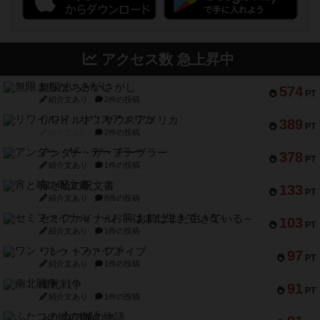
アクセス数 急上昇中
無限まちがいさがし
574
PT
紹介文あり
2件の投稿
リワイルド：サウスアメリカ
389
PT
紹介文なし
2件の投稿
アンダー・ザ・テーブラー
378
PT
紹介文あり
1件の投稿
宵と暁の呪文書
133
PT
紹介文あり
8件の投稿
セミファイナル ～お前はまだ生きている～
103
PT
紹介文あり
1件の投稿
ワン・トゥ・ファイブ
97
PT
紹介文あり
1件の投稿
南北戦争
91
PT
紹介文あり
1件の投稿
ふたつの城の物語