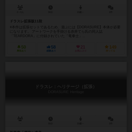
2～5人
30分
10歳～
2件
ドラスレ拡張版11段
※本作は拡張セットであるため、遊ぶには【DORASURE】本体が必要
になります。 アートワークを手掛ける赤井てら氏の同人誌
「TEARDORA」に付録されていた「竜拳士」...
50
58
21
149
興味あり
経験あり
お気に入り
持ってる
ドラスレ：ヘリテージ（拡張）
DORASURE: Heritage
－
30分
10歳～
2件