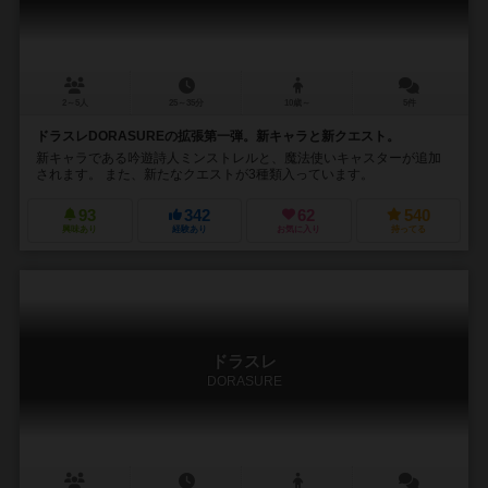
2～5人
25～35分
10歳～
5件
ドラスレDORASUREの拡張第一弾。新キャラと新クエスト。
新キャラである吟遊詩人ミンストレルと、魔法使いキャスターが追加
されます。 また、新たなクエストが3種類入っています。
93
342
62
540
興味あり
経験あり
お気に入り
持ってる
ドラスレ
DORASURE