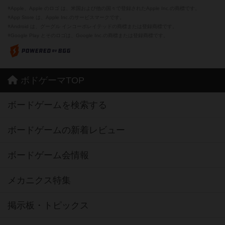
※Apple、Apple のロゴ は、米国および他の国々で登録されたApple Inc.の商標です。
※App Store は、Apple Inc.のサービスマークです。
※Android は、グーグル インコーポレイテッドの商標または登録商標です。
※Google Play とそのロゴは、Google Inc.の商標または登録商標です。
ボドゲーマTOP
ボードゲームを検索する
ボードゲームの新着レビュー
ボードゲーム会情報
メカニクス特集
掲示板・トピックス