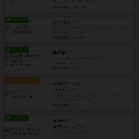
時のカード数字が得点になる...
約11時間前
by mob567
レビュー
コンセプト
親のプレイヤーがお題を決めて限られたヒントの
中から他のプレイヤーに当て...
約12時間前
by mob567
レビュー
海兵隊
1988年にVictory Gamesが出版した
『Leathernec...
約12時間前
by Chaco
ルール/インスト
画像付き
充実
パーミッド
おばあちゃんは猫が大好きです!しかし、あまりに
も多くの猫を飼っているた...
約12時間前
by jurong
レビュー
画像付き
オラパ・マイン
お気に入りのplayte製です。オラパスペースから
やり、気に入りました...