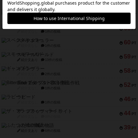
PT
紹介文あり
9件の投稿
アマナイト
73
PT
紹介文なし
1件の投稿
ブラヴェスト
66
PT
紹介文なし
1件の投稿
スペクタキュラー
60
PT
紹介文なし
1件の投稿
スモールワールド
59
PT
紹介文あり
13件の投稿
ギャンブラー
58
PT
紹介文なし
2件の投稿
Bitter End ブタペスト救出作戦
52
PT
紹介文なし
1件の投稿
ラピード
46
PT
紹介文なし
1件の投稿
ザ・フラッフィー・ライト
44
PT
紹介文なし
0件の投稿
ふたつの城の物語
39
PT
紹介文あり
6件の投稿