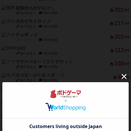
無限まちがいさがし
322
PT
紹介文あり
2件の投稿
ガルフストライク
217
PT
紹介文あり
1件の投稿
クルティボ
203
PT
紹介文なし
1件の投稿
1809
112
PT
紹介文あり
1件の投稿
ファースト・イン・フライト
108
PT
紹介文あり
3件の投稿
モズビ－ズ・レイダ－ズ
94
PT
紹介文あり
1件の投稿
テンプテーション
79
PT
紹介文なし
2件の投稿
インドネシア
78
PT
紹介文あり
2件の投稿
宵と暁の呪文書
75
PT
紹介文あり
8件の投稿
リスボン・トラム 28
73