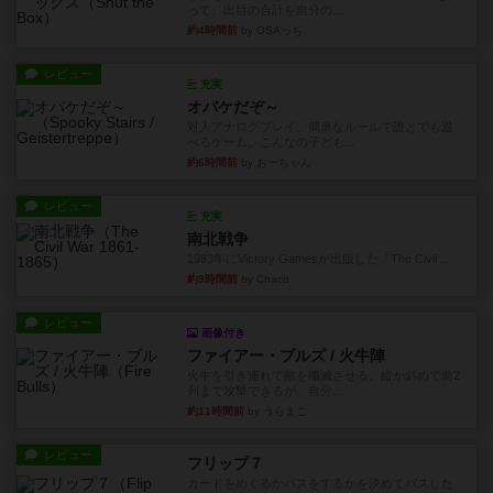
って、出目の合計を自分の...
約4時間前
by OSAっち
レビュー
充実
オバケだぞ～
対人アナログプレイ。簡単なルールで誰とでも遊
べるゲーム。こんなの子ども...
約6時間前
by おーちゃん
レビュー
充実
南北戦争
1983年にVictory Gamesが出版した『The Civil ...
約9時間前
by Chaco
レビュー
画像付き
ファイアー・ブルズ / 火牛陣
火牛を引き連れて敵を殲滅させる。縦か斜めで前2
列まで攻撃できるが、自分...
約11時間前
by うらまこ
レビュー
フリップ７
カードをめくるかパスをするかを決めてパスした