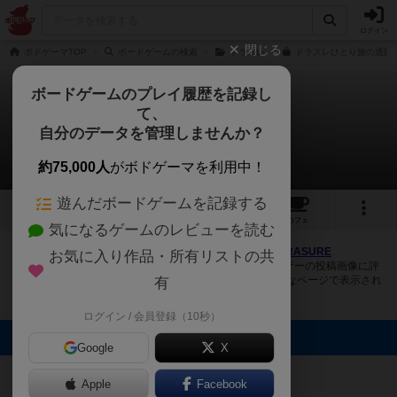
ログイン
閉じる
ボドゲーマTOP
ボードゲームの検索
ドラスレ
ドラスレひとり旅の通販/
ボードゲームのプレイ履歴を記録し
て、
ドラスレひとり旅
自分のデータを管理しませんか？
1件の画像
約75,000人
がボドゲーマを利用中！
遊んだボードゲームを記録する
1
7
30
トップ
画像
動画
レビュー
カフェ
気になるゲームのレビューを読む
ボドゲーマにログインすると、
「ドラスレひとり旅（DORASURE
お気に入り作品・所有リストの共
Hitoritabi）」
の画像をアップロード出来たり、他のユーザーの投稿画像に評
価を付けることができます。また、トップ6の画像は様々なページで表示され
有
ます。
ログイン / 会員登録（10秒）
トップに表示される画像
Google
X
ダイスケ
Apple
Facebook