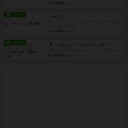
約12時間前
by くみ
レビュー
マーリン
４人プレイ。インスト1時間プレイ2時間半。結構
ダイス運と手札のカード運...
約13時間前
by oliber
レビュー
アンブッシュ！：シルバースター
1987年にVictory Gamesが出版した『Silver Sta...
約13時間前
by Chaco