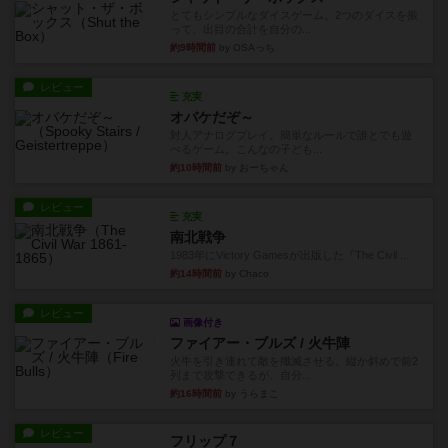
とてもシンプルなダイスゲーム。2つのダイスを振
って、出目の合計を自分の...
約9時間前
by OSAっち
レビュー
充実
オバケだぞ～
対人アナログプレイ。簡単なルールで誰とでも遊
べるゲーム。こんなの子ども...
約10時間前
by おーちゃん
レビュー
充実
南北戦争
1983年にVictory Gamesが出版した『The Civil ...
約14時間前
by Chaco
レビュー
画像付き
ファイアー・ブルズ / 火牛陣
火牛を引き連れて敵を殲滅させる。縦か斜めで前2
列まで攻撃できるが、自分...
約16時間前
by うらまこ
レビュー
フリップ７