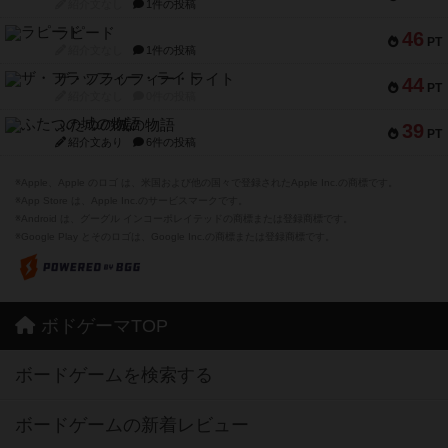
紹介文なし
1件の投稿
ラピード
46
PT
紹介文なし
1件の投稿
ザ・フラッフィー・ライト
44
PT
紹介文なし
0件の投稿
ふたつの城の物語
39
PT
紹介文あり
6件の投稿
※Apple、Apple のロゴ は、米国および他の国々で登録されたApple Inc.の商標です。
※App Store は、Apple Inc.のサービスマークです。
※Android は、グーグル インコーポレイテッドの商標または登録商標です。
※Google Play とそのロゴは、Google Inc.の商標または登録商標です。
ボドゲーマTOP
ボードゲームを検索する
ボードゲームの新着レビュー