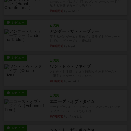
自分のカードは見えず他のプレイヤーのカードが
見える状態でカードを教えた...
約1時間前
by mob567
レビュー
充実
アンダー・ザ・テーブラー
笑えるバカゲームを集めているライトゲーマーと
してのレビューです。正体隠...
約4時間前
by toyota
レビュー
充実
ワン・トゥ・ファイブ
とにかくお手軽にすき間時間をうめるゲームとし
て重宝するゲームです。いわ...
約5時間前
by nabekoh
レビュー
充実
エコーズ・オブ・タイム
カードゲームにファイナルファンタジーのアクテ
ィブタイムバトル（もしくは...
約9時間前
by ジェイとと
レビュー
シャット・ザ・ボックス