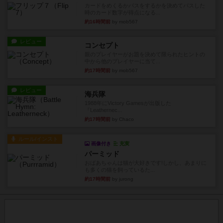
カードをめくるかパスをするかを決めてパスした
時のカード数字が得点になる...
約16時間前
by mob567
レビュー
コンセプト
親のプレイヤーがお題を決めて限られたヒントの
中から他のプレイヤーに当て...
約17時間前
by mob567
レビュー
海兵隊
1988年にVictory Gamesが出版した
『Leathernec...
約17時間前
by Chaco
ルール/インスト
画像付き
充実
パーミッド
おばあちゃんは猫が大好きです!しかし、あまりに
も多くの猫を飼っているた...
約17時間前
by jurong