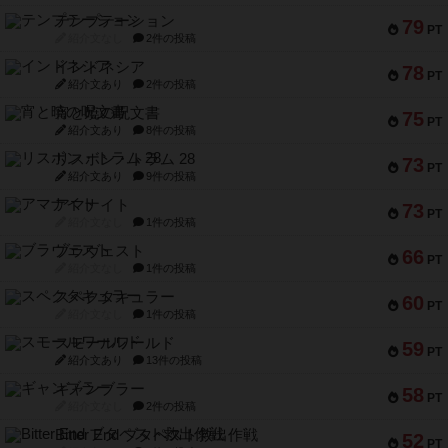
テンプテーション
79
PT
紹介文なし
2件の投稿
インドネシア
78
PT
紹介文あり
2件の投稿
宵と暁の呪文書
75
PT
紹介文あり
8件の投稿
リスボン・トラム 28
73
PT
紹介文あり
9件の投稿
アマナイト
73
PT
紹介文なし
1件の投稿
ブラヴェスト
66
PT
紹介文なし
1件の投稿
スペクタキュラー
60
PT
紹介文なし
1件の投稿
スモールワールド
59
PT
紹介文あり
13件の投稿
ギャンブラー
58
PT
紹介文なし
2件の投稿
Bitter End ブタペスト救出作戦
52
PT