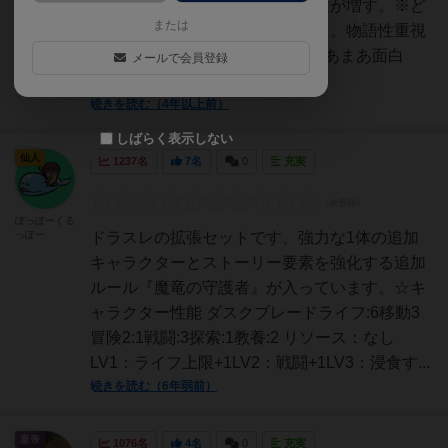
機：キャラがかっこいい。物語性が増す。※ど
または
の拡張にするか迷いに迷いました。物語性重視
して決めました。■息子の感想まあまあ面白
メールで会員登録
い。ダスクブレード強い。決...
続きを読む（4年以上前）
しばらく表示しない
仙人
1237名
7名
0
充実
ぽっぽーくる
っぽー
ドラスレの拡張セットです、強力な1体の追加
キャラクターとストーリー要素を強化する追加
ルール『魔竜の守護者』が入っています。☆キ
ャラクター性能 ダスクブレードライフ:6移動3
冒険2:1戦闘:3探索:1教養:2 リソース：なし
LV1：ライフ上限+1LV2：戦闘+1LV3：浸食す...
続きを読む（6年弱前）
皇帝
1076名
4名
0
充実