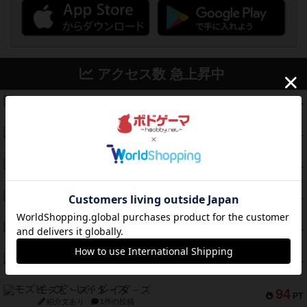
アクセス数 急上昇中
コレクト！
340
PT
紹介文なし
1件の投稿
無限まちがいさがし
322
PT
紹介文あり
2件の投稿
ガルフストライク
217
PT
紹介文あり
1件の投稿
クルティボ
203
PT
紹介文なし
1件の投稿
1809
112
PT
紹介文あり
1件の投稿
ファースト・イン・フライト
108
PT
紹介文あり
3件の投稿
モズビ－ズ・レイダ－ズ
94
PT
紹介文あり
1件の投稿