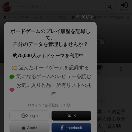
ログイン
閉じる
ボドゲーマTOP
ボードゲームの検索
ドラスレ
DORASURE拡張版 魔
ボードゲームのプレイ履歴を記録し
て、
ドラスレ：魔竜の守護者（拡張）
自分のデータを管理しませんか？
3件のレビュー
約75,000人
がボドゲーマを利用中！
遊んだボードゲームを記録する
1
3
34
トップ
画像
動画
レビュー
カフェ
気になるゲームのレビューを読む
お気に入り作品・所有リストの共
仙人
769名
5名
0
有
ログイン / 会員登録（10秒）
taka
ドラスレの普及のためにも投稿基本：９歳息子
Google
X
とその友達とプレイ。基本セット購入後１０か
月ほどして初めての拡張として購入。購入動
Apple
Facebook