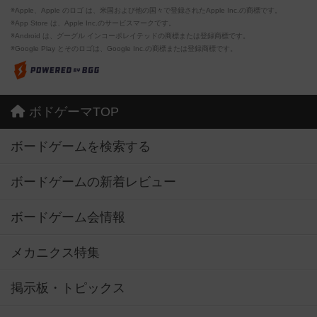
※Apple、Apple のロゴ は、米国および他の国々で登録されたApple Inc.の商標です。
※App Store は、Apple Inc.のサービスマークです。
※Android は、グーグル インコーポレイテッドの商標または登録商標です。
※Google Play とそのロゴは、Google Inc.の商標または登録商標です。
ボドゲーマTOP
ボードゲームを検索する
ボードゲームの新着レビュー
ボードゲーム会情報
メカニクス特集
掲示板・トピックス