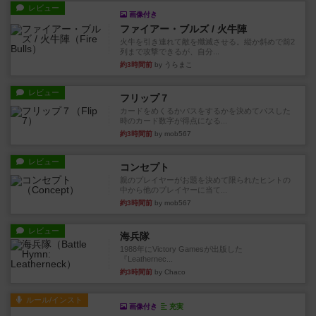
レビュー
画像付き
ファイアー・ブルズ / 火牛陣
火牛を引き連れて敵を殲滅させる。縦か斜めで前2
列まで攻撃できるが、自分...
約3時間前
by うらまこ
レビュー
フリップ７
カードをめくるかパスをするかを決めてパスした
時のカード数字が得点になる...
約3時間前
by mob567
レビュー
コンセプト
親のプレイヤーがお題を決めて限られたヒントの
中から他のプレイヤーに当て...
約3時間前
by mob567
レビュー
海兵隊
1988年にVictory Gamesが出版した
『Leathernec...
約3時間前
by Chaco
ルール/インスト
画像付き
充実