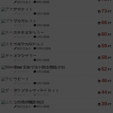
PT
紹介文あり
9件の投稿
アマナイト
73
PT
紹介文なし
1件の投稿
ブラヴェスト
66
PT
紹介文なし
1件の投稿
スペクタキュラー
60
PT
紹介文なし
1件の投稿
スモールワールド
59
PT
紹介文あり
13件の投稿
ギャンブラー
58
PT
紹介文なし
2件の投稿
Bitter End ブタペスト救出作戦
52
PT
紹介文なし
1件の投稿
ラピード
46
PT
紹介文なし
1件の投稿
ザ・フラッフィー・ライト
44
PT
紹介文なし
0件の投稿
ふたつの城の物語
39
PT
紹介文あり
6件の投稿