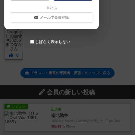
または
メールで会員登録
しばらく表示しない
0
ドラスレ：魔竜の守護者（拡張）のトップに戻る
会員の新しい投稿
レビュー
充実
南北戦争
1983年にVictory Gamesが出版した『The Civil ...
36分前
by Chaco