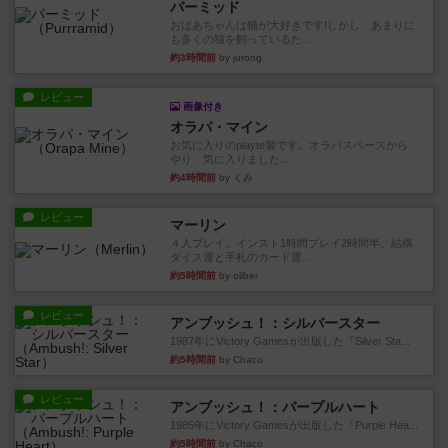
パーミッド
おばあちゃんは猫が大好きです!しかし、あまりに
も多くの猫を飼っているた...
約3時間前
by jurong
レビュー
画像付き
オラパ・マイン
お気に入りのplayte製です。オラパスペースから
やり、気に入りました...
約4時間前
by くみ
レビュー
マーリン
４人プレイ。インスト1時間プレイ2時間半。結構
ダイス運と手札のカード運...
約5時間前
by oliber
レビュー
アンブッシュ！：シルバースター
1987年にVictory Gamesが出版した『Silver Sta...
約5時間前
by Chaco
レビュー
アンブッシュ！：パープルハート
1985年にVictory Gamesが出版した『Purple Hea...
約5時間前
by Chaco