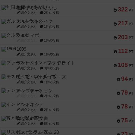
無限まちがいさがし
322
PT
紹介文あり
2件の投稿
ガルフストライク
217
PT
紹介文あり
1件の投稿
クルティボ
203
PT
紹介文なし
1件の投稿
1809
112
PT
紹介文あり
1件の投稿
ファースト・イン・フライト
108
PT
紹介文あり
3件の投稿
モズビ－ズ・レイダ－ズ
94
PT
紹介文あり
1件の投稿
テンプテーション
79
PT
紹介文なし
2件の投稿
インドネシア
78
PT
紹介文あり
2件の投稿
宵と暁の呪文書
75
PT
紹介文あり
8件の投稿
リスボン・トラム 28
73